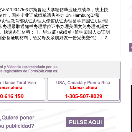
551190476卡尔斯鲁厄大学精仿毕业证成绩单，线上快
，国外毕业证成绩单遗失补办 Uni HamburgQ/薇
成绩单办理教育部认证办理大使馆认证办理留学归国证明办理
卡办理录取通知书办理学位证书办理美国文凭办理澳洲文
、快速办理材料： 1、毕业证+成绩单+留学回国人员证明
国必备证明材料，给父母及亲朋好友一份完美交代）； 2、
学相关材料（申请学校、转学，甚至是申请工签都可以用
毕业证成绩单，学校，专业，学位，毕业时间都可以根据客
90476假的毕业证成绩单可以办学历认证吗551190476
业单位/国企假的毕业证会查吗551190476入职国企/事业单
内能用吗, 挂科拿不到毕业证怎么办, 毕业证丢了怎么办, 没
证吗,您是否因为中途辍学、挂科而没有正常毕业
外551190476您是否因没正常毕业而导致回国得不到教育部
551190476找工作没有文凭怎么办,怎么办理本科/研究
190476网上买文凭可靠吗551190476哪里可以买国外文凭
76国外大学文凭可以打工作吗551190476怎么办理 外假毕业证
0 616 159
1-305-507-8029
76哪里可以办理澳洲毕业证551190476留学生在哪里可以买假
190476申请学校办理假的毕业证成绩单可以吗551190476
成绩单GPA分数551190476假毕业证能查出来吗
如何拿到国外毕业证QQ微信551190476办假大学毕业证QQ微信
476找毕业证封皮QQ微信551190476国外毕业证外壳定制QQ
190476快速拿到国外文凭QQ微信551190476国外留学文凭