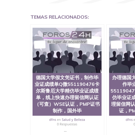
认证QQ微信551190476国外文凭回国认证QQ微信5
证明QQ微信551190476 国外烫金照片QQ微信55
回国证明QQ微信551190476爱尔兰留学回国证明QQ
TEMAS RELACIONADOS:
上买文凭可靠吗QQ微信551190476买国外文凭质
551190476国外大学文凭真制作QQ微信55119
证QQ微信551190476办理国外毕业证价格QQ微信5
要交定金吗QQ微信551190476办国外可查文凭QQ微
学士学位证书查询机构QQ微信551190476 国外
551190476海外文凭认证办理QQ微信551190476 圣何
西州立大学”）成立于1857年，简称SJSU，
位于圣何塞市San Jose中心，占地154公
高的就业率，全美名列前茅的毕业薪资，浓厚的
志评选为全美50强公立综合性大学，每年有来自
所在世界上享有学术地位、声誉、实习机会和影
德国大学假文凭证书，制作毕
办理德国
代表。其计算机系与会计系更是在当今美国大学
业证成绩单Q微551190476卡
作毕
世界硅谷中心得到工作机会。许多硅谷公司甚至
尔斯鲁厄大学精仿毕业证成绩
551190
无论是加州大学系统(UC)，还是加州州立大学系统
单，线上快速办理留信网认证
仿毕业证
位置。 圣何塞州立大学座落于硅谷(Silicon Va
（可查）WSE认证，PMP证书
理留信网认
有学生三万人，超过134种学士学科和65个硕
系如计算机科学，电子工程学，工商管理学，艺
制作，国外毕
证，P
和研究所的商学课程也吸引了众多不同国家的专业
dfns
en
Salud y Belleza
dfns
理信息； 2、客户付定金下单； 3、公司确认到
0 Respuestas
电子图确认好转成品部做成品； 6、成品做好拍
...
外DHL）。 三、真实网上可查的证明材料 1、