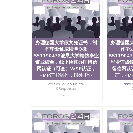
历、新西兰学历认证等q:551190476 微信：55119
University）圣何塞州立大学毕业证（San Jose St
University）圣何塞州立大学成绩单（San Jose Sta
University）圣何塞州立大学成绩单（San Jose S
State University）圣何塞州立大学（San Jose St
University）圣何塞州立大学（ San Jose State Un
圣何塞州立大学文凭（San Jose State Universit
办理德国大学假文凭证书，制
办理德国
圣何塞州立大学文凭（San Jose State Universit
作毕业证成绩单Q微
作毕
塞州立大学学历（San Jose State University）
551190476波恩大学精仿毕业
大学学历（San Jose State University）圣何塞
551190
（San Jose State University）圣何塞州立大学（S
证成绩单，线上快速办理留信
毕业证成
State University）圣何塞州立大学学位证（San J
网认证（可查）WSE认证，
留信网认
State University）圣何塞州立大学学位证（San Jos
PMP证书制作，国外毕业
证，PM
University）圣何塞州立大学（San Jose State Un
何塞州立大学（San Jose State University）圣
dfns
en
Salud y Belleza
dfns
0 Respuestas
立大学学位证（San Jose State University）圣
立大学结业证（San Jose State University）圣
...
立大学学位证（San Jose State University）圣
立大学学历证书（San Jose State University）
塞州立大学学历证书（San Jose State Unive
读CQU中央昆士兰大学学历 绩单购买学位证书
学历offieUniversityofSouthernQueens
央昆士兰大学学历成绩单购买学位证书/澳洲读