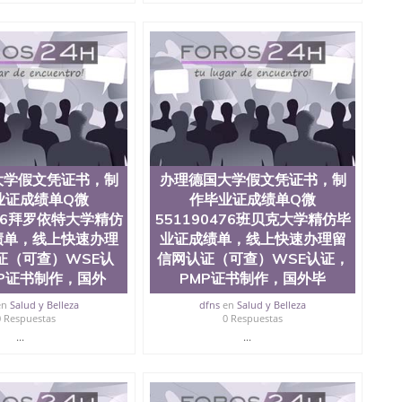
查。 3、留信网真实可查认证办理，存档可查，终身受
院、商学院、交流学院、地球及物质科学院、教育学院、工
学院、人文学院、护理学院、科学学院等。学校的教育学
且继续攀升中。纽约大学为学生们提供本科、硕士及博士
财务、教育、建筑工程、经济、医学、护理、文学、音乐、
业、环境污染控制、历史、电气工程、生物工程、建筑设
、土木工程、数学、化学、英语、社会科学、心理学、戏
、人工智能、商科、金融专业 1、客户提供相关材料，确
证成绩单等相关材料； 3、留服注册申请账号，付定金；
留服递交材料； 5、等待结果，完成结果书留服直接邮寄
大学假文凭证书，制
办理德国大学假文凭证书，制
对海外大学及学院的毕业证成绩单所使用的材料，尺寸大
O烫金烫银，LOGO烫金烫银复合重叠。 文字图案浮雕，
业证成绩单Q微
作毕业证成绩单Q微
版本文凭对照。质量得到了广大海外客户群体的认可，同
476拜罗依特大学精仿
551190476班贝克大学精仿毕
，及时掌握各大院校的（毕业证，成绩单，资格证，学生
绩单，线上快速办理
业证成绩单，线上快速办理留
）的版本更新信息， 能够在时间掌握的海外学历文凭的样
证（可查）WSE认
信网认证（可查）WSE认证，
时间收集到原版实物，以求达到客户的需求。 我们的优
P证书制作，国外
PMP证书制作，国外毕
价比，通过品质和效率不断优化，为您倾情诠释什么是高性
/微信:551190476办理毕业证成绩单、教育部认证,录取通知
en
Salud y Belleza
dfns
en
Salud y Belleza
0 Respuestas
0 Respuestas
...
...
绩、教育部学历学位认证、毕业证、成绩单、文凭、学历
办理、仿制学位证书、毕业证文凭、文凭毕业证、毕业证
学回国人员证明、留学生认证、学历认证、文凭认证学位
文凭学历、美国文凭学历、澳洲文凭学历、加拿大文凭学