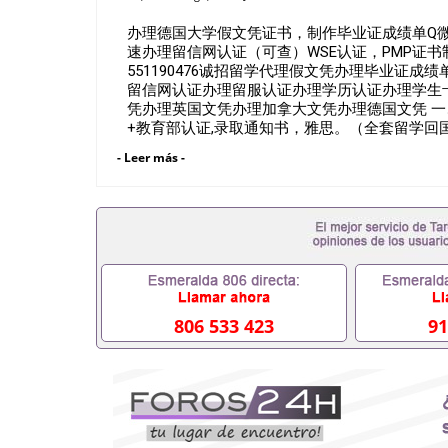
办理德国大学假文凭证书，制作毕业证成绩单Q微\
速办理留信网认证（可查）WSE认证，PMP证书制作
551190476诚招留学代理假文凭办理毕业证
留信网认证办理留服认证办理学历认证办理学生
凭办理英国文凭办理加拿大文凭办理德国文凭 一
+教育部认证,录取通知书，雅思。（全套留学回
雅思、托福，OFFER，在读证明，学生卡等留
- Leer más -
到）。 注：上述材料，随时都可以安排办理，
户要求安排。 国内找工作假的毕业证可以用吗5511
要定居国外需要办理什么材料551190476入职事
位需要些什么材料551190476办理假毕业证在国
有正常毕业怎么办理毕业证,没毕业可以办学历认
551190476您是否因为递交材料不齐而被拒之门
认证在校挂科了不想读了,成绩不理想毕不了业怎么办
生文凭551190476如何办理本科/硕士毕业证551
551190476国外本科毕业证怎么办理5511904
806 533 423
91
551190476哪里可以制作美国毕业证5511904
毕业证551190476哪里可以办理加拿大毕业证551
哪里可以办理水印成绩单551190476哪里可以修改
551190476假文凭网上能查到吗551190476 
551190476国外毕业证去哪认证QQ微信551190
微信551190476快速代办国外毕业证QQ微信551