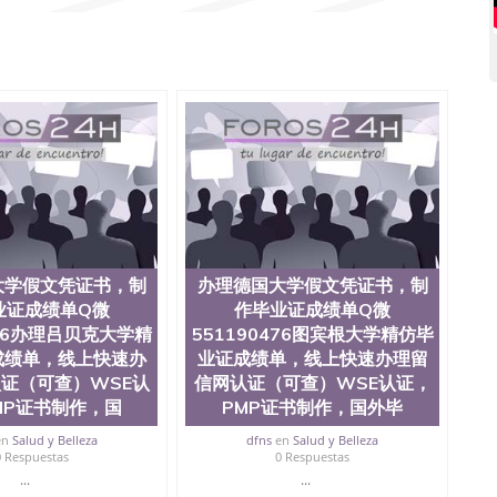
51190476泰国文凭办理QQ微信551190476法国留学回国
1190476外国文凭在中国有用吗QQ微信551190476德国留学
微信551190476国外硕士文凭办理QQ微信551190476 网
量QQ微信551190476国外本科毕业证怎么办理QQ微信
0476办国外文凭可找工作QQ微信551190476国外大学有毕业
51190476国外编号查询QQ微信551190476办理国外文凭
信551190476网上购买真文凭可信吗QQ微信551190476
资格证书办理QQ微信551190476如何办理学历认证QQ微信
塞州立大学（San Jose State University, 又译为“圣荷
是加州历史悠久的大学之一，也是美西地区的公立大学之一。
顷。它是一所位于加利福尼亚州的著名综合性公立大学，它以极
多元化学术氛围，杰出的本科教育质量，被《福克斯》杂
世界各地的成百上千的海外学生前往求学。 至今，这是一
响力的高等教育机构，并获誉为美国本科教育质量的核心
大学假文凭证书，制
办理德国大学假文凭证书，制
教学排名中表现优异。其毕业生大多可以在其所处地域的
业证成绩单Q微
作毕业证成绩单Q微
在学生大三和大四的学期提供许多相应科系的实习机会。
476办理吕贝克大学精
551190476图宾根大学精仿毕
(CSU), 圣何塞州立大学都占据着加州所有大学中的地理
成绩单，线上快速办
业证成绩单，线上快速办理留
lley), 于附近的旧金山-圣何塞地区为全美的重要科技中心。约
证（可查）WSE认
信网认证（可查）WSE认证，
士学科，并有来自世界60余国的学生来此就读。其有名的科
术设计，和航空学等，深受性肯定及好评；而各种大学部
MP证书制作，国
PMP证书制作，国外毕
人士前来研究与学习。 二、办理流程： 1、收集客户办
en
Salud y Belleza
dfns
en
Salud y Belleza
账转制作点做电子图； 4、电子图做好发给客户确认； 5、
0 Respuestas
0 Respuestas
照或者视频确认再付余款； 7、快递给客户（国内顺丰，国
...
...
教育部学历学位认证，留服真实存档可查，存档。 2、留学回