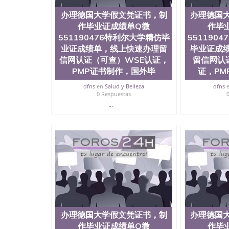
办理德国大学假文凭证书，制
办理德国
作毕业证成绩单Q微
作毕
551190476特利尔大学精仿毕
551190
业证成绩单，线上快速办理留
毕业证成
信网认证（可查）WSE认证，
留信网认
PMP证书制作，国外毕
证，PM
dfns
en
Salud y Belleza
dfns
0 Respuestas
...
办理德国大学假文凭证书，制
办理德国
作毕业证成绩单Q微
作毕