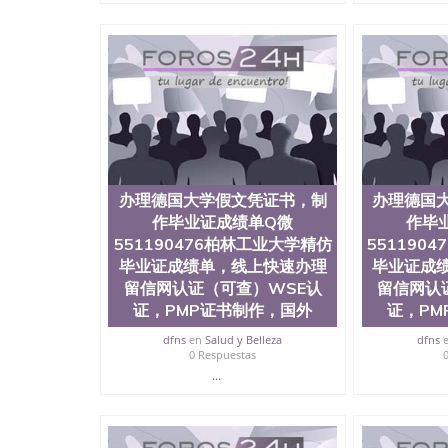
国人员证明（使馆认证），使馆网站真实存档可
用。 四、办理流程农业科学院、艺术与建筑学
程学院、健康与人类发展学院、信息工程与科学
院排名在全美前十名，工学院排名在前十五名，
学位。学校的专业课程包括：会计学、MBA、
生物学、统计学、美术、电子工程、天文学、农
计、工商管理、材料科学、机械工程、航天工程
剧、市场营销、机械工程、计算机科学、物理学
定客户办理信息，给出操作方案； 2、补充毕业
4、预约递交时间，公司人员陪同客户本人一起去
办理德国大学假文凭证书，制
办理德国
给客户 6、客户确认收到结果，付余款。 我们
小，防伪结构（包括：水印，阴影底纹，钢印LOG
作毕业证成绩单Q微
作毕
激光镭射，紫外荧光，温感，复印防伪）都有原
551190476柏林工业大学精仿
551190
时和海外学校留学中介， 同时能做到与时俱进
毕业证成绩单，线上快速办理
毕业证成
卡，结业证，录取通知书，在读证明等相关材料
留信网认证（可查）WSE认
留信网认
版，尺寸大小，纸张材质，防伪技术等等，并在
证，PMP证书制作，国外
证，PM
势： 我们在保证合理定价的同时，坚持较高性
价比。 咨询顾问：Sam q/微信:551190476 Q
dfns
en
Salud y Belleza
dfns
书，雅思，留学回国证明.
0 Respuestas
...
公司专业制作、办理、仿制、成绩单文凭、改成
文凭、假文凭假毕业证假学历书制作、假制作、
认证、留服认证、使馆认证、使馆证明、使馆留
认证、留学生学历认证、留学生学位认证、英国