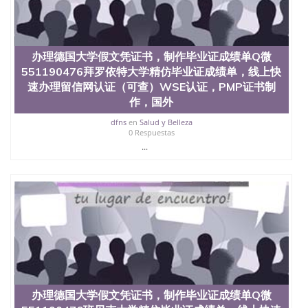
交时间，公司人员陪同客户本人一起去留服递交材
料； 5、等待结果，完成结果书留服直接邮寄给客户
6、客户确认收到结果，付余款。 我们对海外大学及
学院的毕业证成绩单所使用的材料，尺寸大小，防伪
办理德国大学假文凭证书，制作毕业证成绩单Q微
结构（包括：水印，阴影底纹，钢印LOGO烫金烫
551190476拜罗依特大学精仿毕业证成绩单，线上快
银，LOGO烫金烫银复合重叠。 文字图案浮雕，激光
镭射，紫外荧光，温感，复印防伪）都有原版本文凭
速办理留信网认证（可查）WSE认证，PMP证书制
对照。质量得到了广大海外客户群体的认可，同时和
作，国外
海外学校留学中介， 同时能做到与时俱进，及时掌握
dfns
en
Salud y Belleza
各大院校的（毕业证，成绩单，资格证，学生卡，结
0 Respuestas
业证，录取通知书，在读证明等相关材料）的版本更
...
新信息， 能够在时间掌握的海外学历文凭的样版，尺
寸大小，纸张材质，防伪技术等等，并在时间收集到
原版实物，以求达到客户的需求。 我们的优势： 我
们在保证合理定价的同时，坚持较高性价比，通过品
质和效率不断优化，为您倾情诠释什么是高性价比。
咨询顾问：Sam q/微信:551190476 Q/微
信:551190476办理毕业证成绩单、教育部认证,录取通
知书，雅思，留学回国证明.
公司专业制作、办理、仿制、成绩单文凭、改成绩、
教育部学历学位认证、毕业证、成绩单、文凭、学历
文凭、假文凭假毕业证假学历书制作、假制作、办
办理德国大学假文凭证书，制作毕业证成绩单Q微
理、仿制学位证书、毕业证文凭、文凭毕业证、毕业