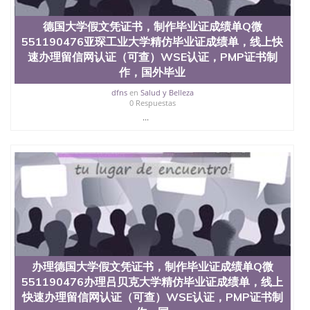
QQ微信551190476找毕业证封皮QQ微信551190476国
外毕业证外壳定制QQ微信551190476快速代办国外毕
德国大学假文凭证书，制作毕业证成绩单Q微
业证QQ微信551190476快速拿到国外文凭QQ微信
551190476亚琛工业大学精仿毕业证成绩单，线上快
551190476国外留学文凭认证QQ微信551190476国外
文凭回国认证QQ微信551190476泰国文凭办理QQ微
速办理留信网认证（可查）WSE认证，PMP证书制
信551190476法国留学回国证明QQ微信551190476 国
作，国外毕业
外烫金照片QQ微信551190476外国文凭在中国有用吗
dfns
en
Salud y Belleza
QQ微信551190476德国留学回国证明QQ微信
0 Respuestas
551190476爱尔兰留学回国证明QQ微信551190476国
...
外硕士文凭办理QQ微信551190476 网上买文凭可靠
吗QQ微信551190476买国外文凭质量QQ微信
551190476国外本科毕业证怎么办理QQ微信
551190476国外大学文凭真制作QQ微信551190476办
国外文凭可找工作QQ微信551190476国外大学有毕业
证QQ微信551190476办理国外毕业证价格QQ微信
551190476国外编号查询QQ微信551190476办理国外
文凭要交定金吗QQ微信551190476办国外可查文凭
QQ微信551190476网上购买真文凭可信吗QQ微信
551190476学士学位证书查询机构QQ微信551190476
国外资格证书办理QQ微信551190476如何办理学历认
办理德国大学假文凭证书，制作毕业证成绩单Q微
证QQ微信551190476海外文凭认证办理QQ微信
551190476 圣何塞州立大学（San Jose State
551190476办理吕贝克大学精仿毕业证成绩单，线上
University, 又译为“圣荷西州立大学”）成立于1857
快速办理留信网认证（可查）WSE认证，PMP证书制
年，简称SJSU，是加州历史悠久的大学之一，也是美