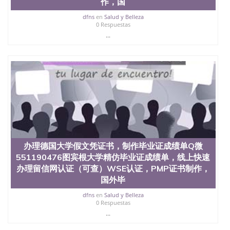
作，国
西地区的公立大学之一。位于圣何塞市San Jose中
心，占地154公顷。它是一所位于加利福尼亚州的著
dfns
en
Salud y Belleza
0 Respuestas
名综合性公立大学，它以极高的就业率，全美名列前
...
茅的毕业薪资，浓厚的多元化学术氛围，杰出的本科
教育质量，被《福克斯》杂志评选为全美50强公立综
合性大学，每年有来自世界各地的成百上千的海外学
生前往求学。 至今，这是一所在世界上享有学术地
位、声誉、实习机会和影响力的高等教育机构，并获
誉为美国本科教育质量的核心代表。其计算机系与会
计系更是在当今美国大学教学排名中表现优异。其毕
业生大多可以在其所处地域的世界硅谷中心得到工作
机会。许多硅谷公司甚至在学生大三和大四的学期提
供许多相应科系的实习机会。无论是加州大学系统
(UC)，还是加州州立大学系统(CSU), 圣何塞州立大学
都占据着加州所有大学中的地理位置。 圣何塞州立大
办理德国大学假文凭证书，制作毕业证成绩单Q微
学座落于硅谷(Silicon Valley), 于附近的旧金山-圣何塞
551190476图宾根大学精仿毕业证成绩单，线上快速
地区为全美的重要科技中心。约有学生三万人，超过
办理留信网认证（可查）WSE认证，PMP证书制作，
134种学士学科和65个硕士学科，并有来自世界60余
国外毕
国的学生来此就读。其有名的科系如计算机科学，电
子工程学，工商管理学，艺术设计，和航空学等，深
dfns
en
Salud y Belleza
受性肯定及好评；而各种大学部和研究所的商学课程
0 Respuestas
也吸引了众多不同国家的专业人士前来研究与学习。
...
二、办理流程： 1、收集客户办理信息； 2、客户付