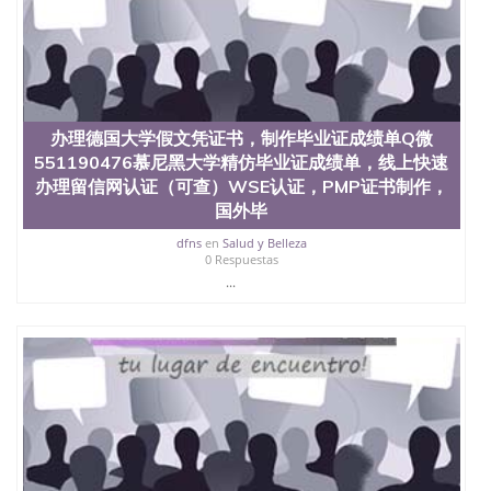
买澳洲大学毕业证成绩单假文凭学历
offieUniversityofSouthernQueensland 澳洲读书未毕
业找人做文凭学位qq微信551190476澳洲读CQU中央
昆士兰大学学历成绩单购买学位证书/澳洲读本科硕
士做文凭/购买澳洲大学毕业证成绩单假文凭学历办
理德国大学假文凭证书，制作毕业证成绩单Q微
\551190476亚琛工业大学精仿毕业证成绩单，线上快
办理德国大学假文凭证书，制作毕业证成绩单Q微
速办理留信网认证（可查）WSE认证，PMP证书制
551190476慕尼黑大学精仿毕业证成绩单，线上快速
作，国外毕业证成绩单遗失补办 RWTH Aachen
办理留信网认证（可查）WSE认证，PMP证书制作，
国外毕
dfns
en
Salud y Belleza
0 Respuestas
...