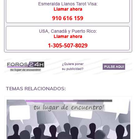
551190476要定居国外需要办理什么材料551190476
入职事业单位/国企假的毕业证会查吗551190476入职
国企/事业单位需要些什么材料551190476办理假毕业
910 616 159
证在国内能用吗, 挂科拿不到毕业证怎么办, 毕业证丢
了怎么办, 没有正常毕业怎么办理毕业证,没毕业可以
办学历认证吗,您是否因为中途辍学、挂科而没有正常
毕业551190476您是否因为递交材料不齐而被拒之门
1-305-507-8029
外551190476您是否因没正常毕业而导致回国得不到
教育部认证在校挂科了不想读了,成绩不理想毕不了业
怎么办551190476找工作没有文凭怎么办,怎么办理本
科/研究生文凭551190476如何办理本科/硕士毕业证
551190476网上买文凭可靠吗551190476哪里可以买
国外文凭551190476国外本科毕业证怎么办理
551190476国外大学文凭可以打工作吗551190476怎
么办理 外假毕业证551190476哪里可以制作美国毕业
TEMAS RELACIONADOS:
证551190476哪里可以办理澳洲毕业证551190476留
学生在哪里可以买假毕业证551190476哪里可以办理
加拿大毕业证551190476申请学校办理假的毕业证成
绩单可以吗551190476哪里可以办理水印成绩单
551190476哪里可以修改成绩单GPA分数551190476
假毕业证能查出来吗551190476假文凭网上能查到吗
551190476 如何拿到国外毕业证QQ微信551190476办
假大学毕业证QQ微信551190476国外毕业证去哪认证