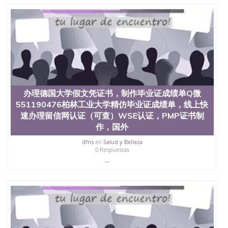
定金下单； 3、公司确认到账转制作点做电子图；
4、电子图做好发给客户确认； 5、电子图确认好转成
品部做成品； 6、成品做好拍照或者视频确认再付余
款； 7、快递给客户（国内顺丰，国外DHL）。 三、
真实网上可查的证明材料 1、教育部学历学位认证，
留服真实存档可查，存档。 2、留学回国人员证明
（使馆认证），使馆网站真实存档可查。 3、留信网
真实可查认证办理，存档可查，终身受用。 四、办理
流程农业科学院、艺术与建筑学院、商学院、交流学
院、地球及物质科学院、教育学院、工程学院、健康
办理德国大学假文凭证书，制作毕业证成绩单Q微
与人类发展学院、信息工程与科学学院、人文学院、
551190476柏林工业大学精仿毕业证成绩单，线上快
护理学院、科学学院等。学校的教育学院排名在全美
速办理留信网认证（可查）WSE认证，PMP证书制
前十名，工学院排名在前十五名，且继续攀升中。纽
作，国外
约大学为学生们提供本科、硕士及博士学位。学校的
专业课程包括：会计学、MBA、财务、教育、建筑工
dfns
en
Salud y Belleza
程、经济、医学、护理、文学、音乐、生物学、统计
0 Respuestas
学、美术、电子工程、天文学、农业、环境污染控
...
制、历史、电气工程、生物工程、建筑设计、工商管
理、材料科学、机械工程、航天工程、土木工程、数
学、化学、英语、社会科学、心理学、戏剧、市场营
销、机械工程、计算机科学、物理学、人工智能、商
科、金融专业 1、客户提供相关材料，确定客户办理
信息，给出操作方案； 2、补充毕业证成绩单等相关
材料； 3、留服注册申请账号，付定金； 4、预约递