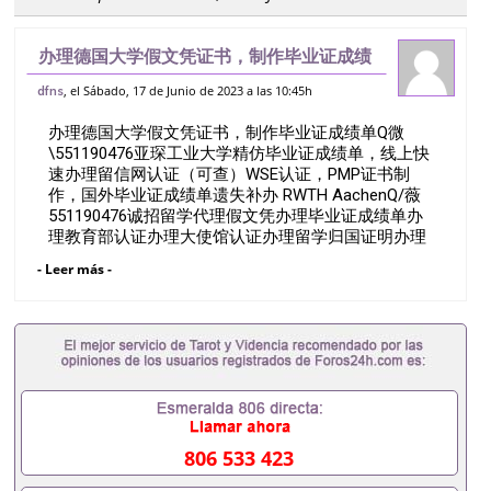
办理德国大学假文凭证书，制作毕业证成绩
单Q微551190476亚琛工业大学精仿毕业
, el Sábado, 17 de Junio de 2023 a las 10:45h
dfns
证成绩单，线上快速办理留信网认证（可
办理德国大学假文凭证书，制作毕业证成绩单Q微
查）WSE认证，PMP证书制作，国外
\551190476亚琛工业大学精仿毕业证成绩单，线上快
速办理留信网认证（可查）WSE认证，PMP证书制
作，国外毕业证成绩单遗失补办 RWTH AachenQ/薇
551190476诚招留学代理假文凭办理毕业证成绩单办
理教育部认证办理大使馆认证办理留学归国证明办理
留信网认证办理留服认证办理学历认证办理学生卡办
- Leer más -
理录取通知书办理学位证书办理美国文凭办理澳洲文
凭办理英国文凭办理加拿大文凭办理德国文凭 一、快
速办理材料： 1、毕业证+成绩单+留学回国人员证明
+教育部认证,录取通知书，雅思。（全套留学回国必
备证明材料，给父母及亲朋好友一份完美交代）；
2、雅思、托福，OFFER，在读证明，学生卡等留学
相关材料（申请学校、转学，甚至是申请工签都可以
用到）。 注：上述材料，随时都可以安排办理，毕业
证成绩单，学校，专业，学位，毕业时间都可以根据
806 533 423
客户要求安排。 国内找工作假的毕业证可以用吗
551190476假的毕业证成绩单可以办学历认证吗