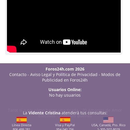
Foros24h.com 2026
Contacto
-
Aviso Legal y Política de Privacidad
-
Modos de
Publicidad en Foros24h
Usuarios Online:
No hay usuarios
Tarot sí o no: cómo hacer una tirada
-
20 Amarres de Amor
La
Vidente Cristina
atenderá tus consultas:
Efectivos
-
Videntes Buenas
Línea Directa
Visa y PayPal
USA, Canadá, Pto. Rico
806 499 281
954 040 256
1-305-507-8029