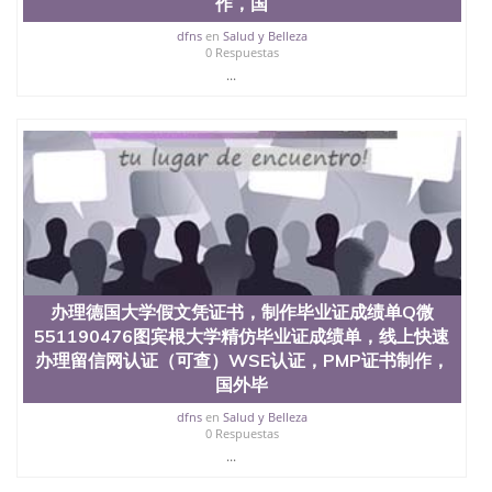
作，国
西地区的公立大学之一。位于圣何塞市San Jose中
心，占地154公顷。它是一所位于加利福尼亚州的著
dfns
en
Salud y Belleza
0 Respuestas
名综合性公立大学，它以极高的就业率，全美名列前
...
茅的毕业薪资，浓厚的多元化学术氛围，杰出的本科
教育质量，被《福克斯》杂志评选为全美50强公立综
合性大学，每年有来自世界各地的成百上千的海外学
生前往求学。 至今，这是一所在世界上享有学术地
位、声誉、实习机会和影响力的高等教育机构，并获
誉为美国本科教育质量的核心代表。其计算机系与会
计系更是在当今美国大学教学排名中表现优异。其毕
业生大多可以在其所处地域的世界硅谷中心得到工作
机会。许多硅谷公司甚至在学生大三和大四的学期提
供许多相应科系的实习机会。无论是加州大学系统
(UC)，还是加州州立大学系统(CSU), 圣何塞州立大学
都占据着加州所有大学中的地理位置。 圣何塞州立大
办理德国大学假文凭证书，制作毕业证成绩单Q微
学座落于硅谷(Silicon Valley), 于附近的旧金山-圣何塞
551190476图宾根大学精仿毕业证成绩单，线上快速
地区为全美的重要科技中心。约有学生三万人，超过
办理留信网认证（可查）WSE认证，PMP证书制作，
134种学士学科和65个硕士学科，并有来自世界60余
国外毕
国的学生来此就读。其有名的科系如计算机科学，电
子工程学，工商管理学，艺术设计，和航空学等，深
dfns
en
Salud y Belleza
受性肯定及好评；而各种大学部和研究所的商学课程
0 Respuestas
也吸引了众多不同国家的专业人士前来研究与学习。
...
二、办理流程： 1、收集客户办理信息； 2、客户付