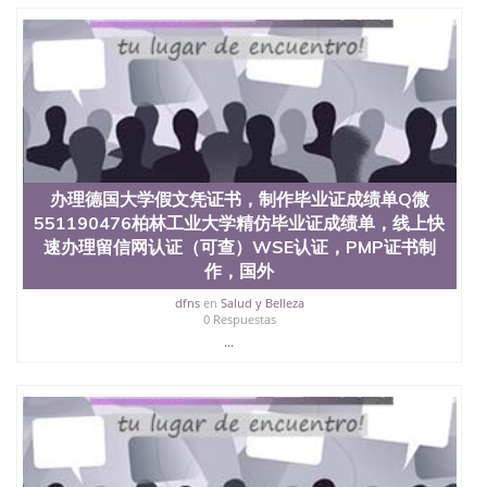
定金下单； 3、公司确认到账转制作点做电子图；
4、电子图做好发给客户确认； 5、电子图确认好转成
品部做成品； 6、成品做好拍照或者视频确认再付余
款； 7、快递给客户（国内顺丰，国外DHL）。 三、
真实网上可查的证明材料 1、教育部学历学位认证，
留服真实存档可查，存档。 2、留学回国人员证明
（使馆认证），使馆网站真实存档可查。 3、留信网
真实可查认证办理，存档可查，终身受用。 四、办理
流程农业科学院、艺术与建筑学院、商学院、交流学
院、地球及物质科学院、教育学院、工程学院、健康
办理德国大学假文凭证书，制作毕业证成绩单Q微
与人类发展学院、信息工程与科学学院、人文学院、
551190476柏林工业大学精仿毕业证成绩单，线上快
护理学院、科学学院等。学校的教育学院排名在全美
速办理留信网认证（可查）WSE认证，PMP证书制
前十名，工学院排名在前十五名，且继续攀升中。纽
作，国外
约大学为学生们提供本科、硕士及博士学位。学校的
专业课程包括：会计学、MBA、财务、教育、建筑工
dfns
en
Salud y Belleza
程、经济、医学、护理、文学、音乐、生物学、统计
0 Respuestas
学、美术、电子工程、天文学、农业、环境污染控
...
制、历史、电气工程、生物工程、建筑设计、工商管
理、材料科学、机械工程、航天工程、土木工程、数
学、化学、英语、社会科学、心理学、戏剧、市场营
销、机械工程、计算机科学、物理学、人工智能、商
科、金融专业 1、客户提供相关材料，确定客户办理
信息，给出操作方案； 2、补充毕业证成绩单等相关
材料； 3、留服注册申请账号，付定金； 4、预约递