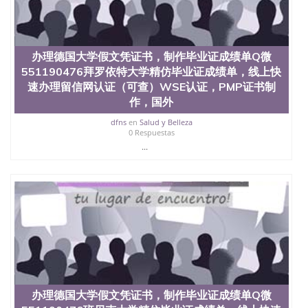
交时间，公司人员陪同客户本人一起去留服递交材
料； 5、等待结果，完成结果书留服直接邮寄给客户
6、客户确认收到结果，付余款。 我们对海外大学及
学院的毕业证成绩单所使用的材料，尺寸大小，防伪
办理德国大学假文凭证书，制作毕业证成绩单Q微
结构（包括：水印，阴影底纹，钢印LOGO烫金烫
551190476拜罗依特大学精仿毕业证成绩单，线上快
银，LOGO烫金烫银复合重叠。 文字图案浮雕，激光
镭射，紫外荧光，温感，复印防伪）都有原版本文凭
速办理留信网认证（可查）WSE认证，PMP证书制
对照。质量得到了广大海外客户群体的认可，同时和
作，国外
海外学校留学中介， 同时能做到与时俱进，及时掌握
dfns
en
Salud y Belleza
各大院校的（毕业证，成绩单，资格证，学生卡，结
0 Respuestas
业证，录取通知书，在读证明等相关材料）的版本更
...
新信息， 能够在时间掌握的海外学历文凭的样版，尺
寸大小，纸张材质，防伪技术等等，并在时间收集到
原版实物，以求达到客户的需求。 我们的优势： 我
们在保证合理定价的同时，坚持较高性价比，通过品
质和效率不断优化，为您倾情诠释什么是高性价比。
咨询顾问：Sam q/微信:551190476 Q/微
信:551190476办理毕业证成绩单、教育部认证,录取通
知书，雅思，留学回国证明.
公司专业制作、办理、仿制、成绩单文凭、改成绩、
教育部学历学位认证、毕业证、成绩单、文凭、学历
文凭、假文凭假毕业证假学历书制作、假制作、办
办理德国大学假文凭证书，制作毕业证成绩单Q微
理、仿制学位证书、毕业证文凭、文凭毕业证、毕业