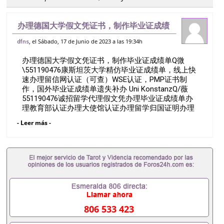
办理德国大学假文凭证书，制作毕业证成绩
单Q微551190476康斯坦茨大学精仿毕业
, el Sábado, 17 de Junio de 2023 a las 19:34h
dfns
证成绩单，线上快速办理留信网认证（可
办理德国大学假文凭证书，制作毕业证成绩单Q微
查）WSE认证，PMP证书制作，国外
\551190476康斯坦茨大学精仿毕业证成绩单，线上快
速办理留信网认证（可查）WSE认证，PMP证书制
作，国外毕业证成绩单遗失补办 Uni KonstanzQ/薇
551190476诚招留学代理假文凭办理毕业证成绩单办
理教育部认证办理大使馆认证办理留学归国证明办理
留信网认证办理留服认证办理学历认证办理学生卡办
- Leer más -
理录取通知书办理学位证书办理美国文凭办理澳洲文
凭办理英国文凭办理加拿大文凭办理德国文凭 一、快
速办理材料： 1、毕业证+成绩单+留学回国人员证明
+教育部认证,录取通知书，雅思。（全套留学回国必
备证明材料，给父母及亲朋好友一份完美交代）；
2、雅思、托福，OFFER，在读证明，学生卡等留学
相关材料（申请学校、转学，甚至是申请工签都可以
用到）。 注：上述材料，随时都可以安排办理，毕业
证成绩单，学校，专业，学位，毕业时间都可以根据
806 533 423
客户要求安排。 国内找工作假的毕业证可以用吗
551190476假的毕业证成绩单可以办学历认证吗