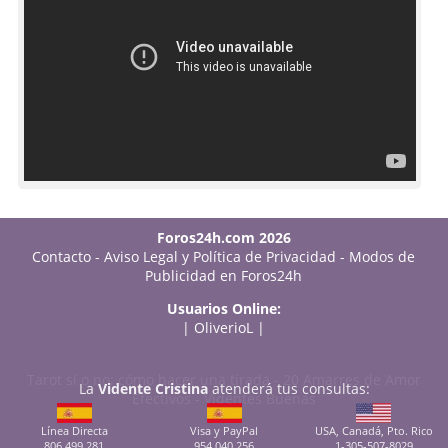
Foros24h.com 2026
Contacto
-
Aviso Legal y Política de Privacidad
-
Modos de
Publicidad en Foros24h
Usuarios Online:
|
OliverioL
|
Tarot sí o no: cómo hacer una tirada
-
20 Amarres de Amor
La
Vidente Cristina
atenderá tus consultas:
Efectivos
-
Videntes Buenas
Línea Directa
Visa y PayPal
USA, Canadá, Pto. Rico
806 499 281
954 040 256
1-305-507-8029