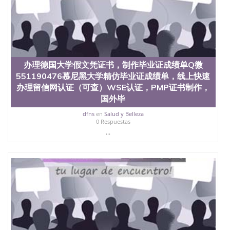
买澳洲大学毕业证成绩单假文凭学历
offieUniversityofSouthernQueensland 澳洲读书未毕
业找人做文凭学位qq微信551190476澳洲读CQU中央
昆士兰大学学历成绩单购买学位证书/澳洲读本科硕
士做文凭/购买澳洲大学毕业证成绩单假文凭学历办
理德国大学假文凭证书，制作毕业证成绩单Q微
\551190476康斯坦茨大学精仿毕业证成绩单，线上快
办理德国大学假文凭证书，制作毕业证成绩单Q微
速办理留信网认证（可查）WSE认证，PMP证书制
551190476慕尼黑大学精仿毕业证成绩单，线上快速
作，国外毕业证成绩单遗失补办 Uni Konstanz
办理留信网认证（可查）WSE认证，PMP证书制作，
国外毕
dfns
en
Salud y Belleza
0 Respuestas
...