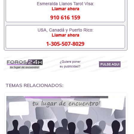
551190476要定居国外需要办理什么材料551190476
入职事业单位/国企假的毕业证会查吗551190476入职
国企/事业单位需要些什么材料551190476办理假毕业
910 616 159
证在国内能用吗, 挂科拿不到毕业证怎么办, 毕业证丢
了怎么办, 没有正常毕业怎么办理毕业证,没毕业可以
办学历认证吗,您是否因为中途辍学、挂科而没有正常
毕业551190476您是否因为递交材料不齐而被拒之门
1-305-507-8029
外551190476您是否因没正常毕业而导致回国得不到
教育部认证在校挂科了不想读了,成绩不理想毕不了业
怎么办551190476找工作没有文凭怎么办,怎么办理本
科/研究生文凭551190476如何办理本科/硕士毕业证
551190476网上买文凭可靠吗551190476哪里可以买
国外文凭551190476国外本科毕业证怎么办理
551190476国外大学文凭可以打工作吗551190476怎
么办理 外假毕业证551190476哪里可以制作美国毕业
TEMAS RELACIONADOS:
证551190476哪里可以办理澳洲毕业证551190476留
学生在哪里可以买假毕业证551190476哪里可以办理
加拿大毕业证551190476申请学校办理假的毕业证成
绩单可以吗551190476哪里可以办理水印成绩单
551190476哪里可以修改成绩单GPA分数551190476
假毕业证能查出来吗551190476假文凭网上能查到吗
551190476 如何拿到国外毕业证QQ微信551190476办
假大学毕业证QQ微信551190476国外毕业证去哪认证