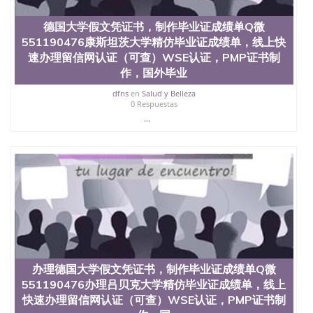
QQ微信551190476找毕业证封皮QQ微信551190476国
外毕业证外壳定制QQ微信551190476快速代办国外毕
德国大学假文凭证书，制作毕业证成绩单Q微
业证QQ微信551190476快速拿到国外文凭QQ微信
551190476康斯坦茨大学精仿毕业证成绩单，线上快
551190476国外留学文凭认证QQ微信551190476国外
文凭回国认证QQ微信551190476泰国文凭办理QQ微
速办理留信网认证（可查）WSE认证，PMP证书制
信551190476法国留学回国证明QQ微信551190476 国
作，国外毕业
外烫金照片QQ微信551190476外国文凭在中国有用吗
dfns
en
Salud y Belleza
QQ微信551190476德国留学回国证明QQ微信
0 Respuestas
551190476爱尔兰留学回国证明QQ微信551190476国
...
外硕士文凭办理QQ微信551190476 网上买文凭可靠
吗QQ微信551190476买国外文凭质量QQ微信
551190476国外本科毕业证怎么办理QQ微信
551190476国外大学文凭真制作QQ微信551190476办
国外文凭可找工作QQ微信551190476国外大学有毕业
证QQ微信551190476办理国外毕业证价格QQ微信
551190476国外编号查询QQ微信551190476办理国外
文凭要交定金吗QQ微信551190476办国外可查文凭
QQ微信551190476网上购买真文凭可信吗QQ微信
551190476学士学位证书查询机构QQ微信551190476
国外资格证书办理QQ微信551190476如何办理学历认
办理德国大学假文凭证书，制作毕业证成绩单Q微
证QQ微信551190476海外文凭认证办理QQ微信
551190476 圣何塞州立大学（San Jose State
551190476办理吕贝克大学精仿毕业证成绩单，线上
University, 又译为“圣荷西州立大学”）成立于1857
快速办理留信网认证（可查）WSE认证，PMP证书制
年，简称SJSU，是加州历史悠久的大学之一，也是美