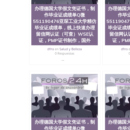
办理德国大学假文凭证书，制
办理德国
作毕业证成绩单Q微
作毕
551190476亚琛工业大学精仿
551190
毕业证成绩单，线上快速办理
毕业证成
留信网认证（可查）WSE认
留信网认
证，PMP证书制作，国外
证，PM
dfns
en
Salud y Belleza
dfns
0 Respuestas
...
办理德国大学假文凭证书，制
办理德国
作毕业证成绩单Q微
作毕