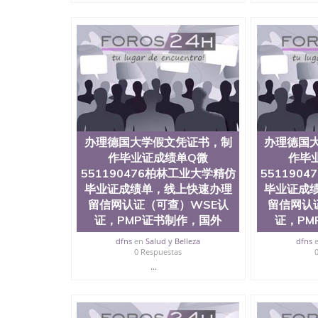
国人员证明（使馆认证），使馆网站真实存档可
用。 四、办理流程农业科学院、艺术与建筑学
程学院、健康与人类发展学院、信息工程与科学
院排名在全美前十名，工学院排名在前十五名，
学位。学校的专业课程包括：会计学、MBA、
生物学、统计学、美术、电子工程、天文学、农
计、工商管理、材料科学、机械工程、航天工程
剧、市场营销、机械工程、计算机科学、物理学
定客户办理信息，给出操作方案； 2、补充毕业
4、预约递交时间，公司人员陪同客户本人一起去
办理德国大学假文凭证书，制
办理德国
给客户 6、客户确认收到结果，付余款。 我们
小，防伪结构（包括：水印，阴影底纹，钢印LOG
作毕业证成绩单Q微
作毕
激光镭射，紫外荧光，温感，复印防伪）都有原
551190476柏林工业大学精仿
551190
时和海外学校留学中介， 同时能做到与时俱进
毕业证成绩单，线上快速办理
毕业证成
卡，结业证，录取通知书，在读证明等相关材料
留信网认证（可查）WSE认
留信网认
版，尺寸大小，纸张材质，防伪技术等等，并在
证，PMP证书制作，国外
证，PM
势： 我们在保证合理定价的同时，坚持较高性
价比。 咨询顾问：Sam q/微信:551190476 Q
dfns
en
Salud y Belleza
dfns
书，雅思，留学回国证明.
0 Respuestas
...
公司专业制作、办理、仿制、成绩单文凭、改成
文凭、假文凭假毕业证假学历书制作、假制作、
认证、留服认证、使馆认证、使馆证明、使馆留
认证、留学生学历认证、留学生学位认证、英国