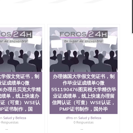
51190476泰国文凭办理QQ微信551190476法国留学回国
1190476外国文凭在中国有用吗QQ微信551190476德国留学
微信551190476国外硕士文凭办理QQ微信551190476 网
量QQ微信551190476国外本科毕业证怎么办理QQ微信
0476办国外文凭可找工作QQ微信551190476国外大学有毕业
51190476国外编号查询QQ微信551190476办理国外文凭
信551190476网上购买真文凭可信吗QQ微信551190476
资格证书办理QQ微信551190476如何办理学历认证QQ微信
塞州立大学（San Jose State University, 又译为“圣荷
是加州历史悠久的大学之一，也是美西地区的公立大学之一。
顷。它是一所位于加利福尼亚州的著名综合性公立大学，它以极
多元化学术氛围，杰出的本科教育质量，被《福克斯》杂
世界各地的成百上千的海外学生前往求学。 至今，这是一
响力的高等教育机构，并获誉为美国本科教育质量的核心
大学假文凭证书，制
办理德国大学假文凭证书，制
教学排名中表现优异。其毕业生大多可以在其所处地域的
业证成绩单Q微
作毕业证成绩单Q微
在学生大三和大四的学期提供许多相应科系的实习机会。
476办理吕贝克大学精
551190476图宾根大学精仿毕
(CSU), 圣何塞州立大学都占据着加州所有大学中的地理
成绩单，线上快速办
业证成绩单，线上快速办理留
lley), 于附近的旧金山-圣何塞地区为全美的重要科技中心。约
证（可查）WSE认
信网认证（可查）WSE认证，
士学科，并有来自世界60余国的学生来此就读。其有名的科
术设计，和航空学等，深受性肯定及好评；而各种大学部
MP证书制作，国
PMP证书制作，国外毕
人士前来研究与学习。 二、办理流程： 1、收集客户办
en
Salud y Belleza
dfns
en
Salud y Belleza
账转制作点做电子图； 4、电子图做好发给客户确认； 5、
0 Respuestas
0 Respuestas
照或者视频确认再付余款； 7、快递给客户（国内顺丰，国
...
...
教育部学历学位认证，留服真实存档可查，存档。 2、留学回