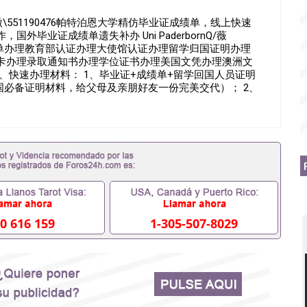
551190476帕特泊恩大学精仿毕业证成绩单，线上快速
外毕业证成绩单遗失补办 Uni PaderbornQ/薇
成绩单办理教育部认证办理大使馆认证办理留学归国证明办理
卡办理录取通知书办理学位证书办理美国文凭办理澳洲文
、快速办理材料： 1、毕业证+成绩单+留学回国人员证明
国必备证明材料，给父母及亲朋好友一份完美交代）； 2、
学相关材料（申请学校、转学，甚至是申请工签都可以用
毕业证成绩单，学校，专业，学位，毕业时间都可以根据客
90476假的毕业证成绩单可以办学历认证吗551190476
业单位/国企假的毕业证会查吗551190476入职国企/事业单
内能用吗, 挂科拿不到毕业证怎么办, 毕业证丢了怎么办, 没
证吗,您是否因为中途辍学、挂科而没有正常毕业
外551190476您是否因没正常毕业而导致回国得不到教育部
551190476找工作没有文凭怎么办,怎么办理本科/研究
190476网上买文凭可靠吗551190476哪里可以买国外文凭
76国外大学文凭可以打工作吗551190476怎么办理 外假毕业证
0 616 159
1-305-507-8029
76哪里可以办理澳洲毕业证551190476留学生在哪里可以买假
190476申请学校办理假的毕业证成绩单可以吗551190476
成绩单GPA分数551190476假毕业证能查出来吗
如何拿到国外毕业证QQ微信551190476办假大学毕业证QQ微信
476找毕业证封皮QQ微信551190476国外毕业证外壳定制QQ
190476快速拿到国外文凭QQ微信551190476国外留学文凭