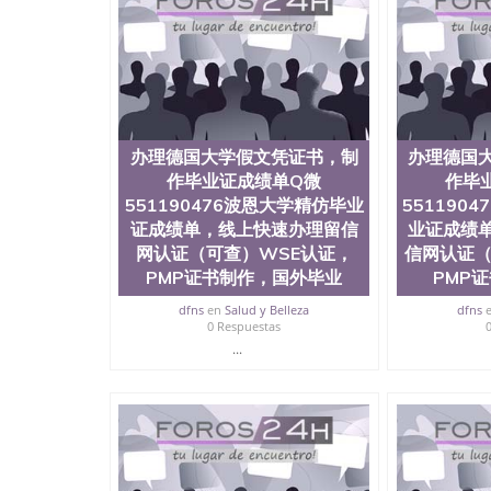
历、新西兰学历认证等q:551190476 微信：55119
University）圣何塞州立大学毕业证（San Jose St
University）圣何塞州立大学成绩单（San Jose Sta
University）圣何塞州立大学成绩单（San Jose S
State University）圣何塞州立大学（San Jose St
University）圣何塞州立大学（ San Jose State Un
圣何塞州立大学文凭（San Jose State Universit
办理德国大学假文凭证书，制
办理德国
圣何塞州立大学文凭（San Jose State Universit
作毕业证成绩单Q微
作毕
塞州立大学学历（San Jose State University）
551190476波恩大学精仿毕业
大学学历（San Jose State University）圣何塞
551190
（San Jose State University）圣何塞州立大学（S
证成绩单，线上快速办理留信
业证成绩
State University）圣何塞州立大学学位证（San J
网认证（可查）WSE认证，
信网认证（
State University）圣何塞州立大学学位证（San Jos
PMP证书制作，国外毕业
PMP
University）圣何塞州立大学（San Jose State Un
何塞州立大学（San Jose State University）圣
dfns
en
Salud y Belleza
dfns
0 Respuestas
立大学学位证（San Jose State University）圣
立大学结业证（San Jose State University）圣
...
立大学学位证（San Jose State University）圣
立大学学历证书（San Jose State University）
塞州立大学学历证书（San Jose State Unive
读CQU中央昆士兰大学学历 绩单购买学位证书
学历offieUniversityofSouthernQueens
央昆士兰大学学历成绩单购买学位证书/澳洲读