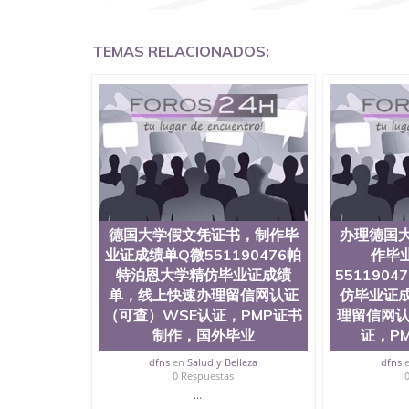
认证QQ微信551190476国外文凭回国认证QQ微信5
证明QQ微信551190476 国外烫金照片QQ微信55
回国证明QQ微信551190476爱尔兰留学回国证明QQ
TEMAS RELACIONADOS:
上买文凭可靠吗QQ微信551190476买国外文凭质
551190476国外大学文凭真制作QQ微信55119
证QQ微信551190476办理国外毕业证价格QQ微信5
要交定金吗QQ微信551190476办国外可查文凭QQ微
学士学位证书查询机构QQ微信551190476 国外
551190476海外文凭认证办理QQ微信551190476 圣何
西州立大学”）成立于1857年，简称SJSU，
位于圣何塞市San Jose中心，占地154公
高的就业率，全美名列前茅的毕业薪资，浓厚的
志评选为全美50强公立综合性大学，每年有来自
所在世界上享有学术地位、声誉、实习机会和影
德国大学假文凭证书，制作毕
办理德国
代表。其计算机系与会计系更是在当今美国大学
业证成绩单Q微551190476帕
作毕
世界硅谷中心得到工作机会。许多硅谷公司甚至
特泊恩大学精仿毕业证成绩
551190
无论是加州大学系统(UC)，还是加州州立大学系统
单，线上快速办理留信网认证
仿毕业证
位置。 圣何塞州立大学座落于硅谷(Silicon Va
（可查）WSE认证，PMP证书
理留信网认
有学生三万人，超过134种学士学科和65个硕
系如计算机科学，电子工程学，工商管理学，艺
制作，国外毕业
证，P
和研究所的商学课程也吸引了众多不同国家的专业
dfns
en
Salud y Belleza
dfns
理信息； 2、客户付定金下单； 3、公司确认到
0 Respuestas
电子图确认好转成品部做成品； 6、成品做好拍
...
外DHL）。 三、真实网上可查的证明材料 1、