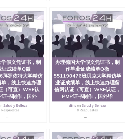
查。 3、留信网真实可查认证办理，存档可查，终身受
院、商学院、交流学院、地球及物质科学院、教育学院、工
学院、人文学院、护理学院、科学学院等。学校的教育学
且继续攀升中。纽约大学为学生们提供本科、硕士及博士
财务、教育、建筑工程、经济、医学、护理、文学、音乐、
业、环境污染控制、历史、电气工程、生物工程、建筑设
、土木工程、数学、化学、英语、社会科学、心理学、戏
、人工智能、商科、金融专业 1、客户提供相关材料，确
证成绩单等相关材料； 3、留服注册申请账号，付定金；
留服递交材料； 5、等待结果，完成结果书留服直接邮寄
大学假文凭证书，制
办理德国大学假文凭证书，制
对海外大学及学院的毕业证成绩单所使用的材料，尺寸大
O烫金烫银，LOGO烫金烫银复合重叠。 文字图案浮雕，
业证成绩单Q微
作毕业证成绩单Q微
版本文凭对照。质量得到了广大海外客户群体的认可，同
476拜罗依特大学精仿
551190476班贝克大学精仿毕
，及时掌握各大院校的（毕业证，成绩单，资格证，学生
绩单，线上快速办理
业证成绩单，线上快速办理留
）的版本更新信息， 能够在时间掌握的海外学历文凭的样
证（可查）WSE认
信网认证（可查）WSE认证，
时间收集到原版实物，以求达到客户的需求。 我们的优
P证书制作，国外
PMP证书制作，国外毕
价比，通过品质和效率不断优化，为您倾情诠释什么是高性
/微信:551190476办理毕业证成绩单、教育部认证,录取通知
en
Salud y Belleza
dfns
en
Salud y Belleza
0 Respuestas
0 Respuestas
...
...
绩、教育部学历学位认证、毕业证、成绩单、文凭、学历
办理、仿制学位证书、毕业证文凭、文凭毕业证、毕业证
学回国人员证明、留学生认证、学历认证、文凭认证学位
文凭学历、美国文凭学历、澳洲文凭学历、加拿大文凭学