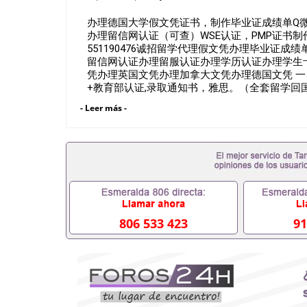
办理德国大学假文凭证书，制作毕业证成绩单Q微\
办理留信网认证（可查）WSE认证，PMP证书制作，国
551190476诚招留学代理假文凭办理毕业证
留信网认证办理留服认证办理学历认证办理学生
凭办理英国文凭办理加拿大文凭办理德国文凭 一
+教育部认证,录取通知书，雅思。（全套留学回
雅思、托福，OFFER，在读证明，学生卡等留
- Leer más -
到）。 注：上述材料，随时都可以安排办理，
户要求安排。 国内找工作假的毕业证可以用吗5511
要定居国外需要办理什么材料551190476入职事
位需要些什么材料551190476办理假毕业证在国
有正常毕业怎么办理毕业证,没毕业可以办学历认
551190476您是否因为递交材料不齐而被拒之门
认证在校挂科了不想读了,成绩不理想毕不了业怎么办
生文凭551190476如何办理本科/硕士毕业证551
551190476国外本科毕业证怎么办理5511904
806 533 423
91
551190476哪里可以制作美国毕业证5511904
毕业证551190476哪里可以办理加拿大毕业证551
哪里可以办理水印成绩单551190476哪里可以修改
551190476假文凭网上能查到吗551190476 
551190476国外毕业证去哪认证QQ微信551190
微信551190476快速代办国外毕业证QQ微信551