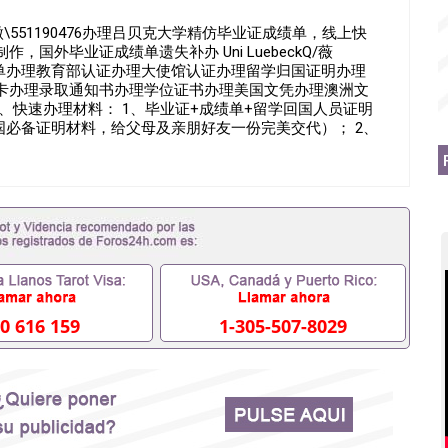
551190476办理吕贝克大学精仿毕业证成绩单，线上快
国外毕业证成绩单遗失补办 Uni LuebeckQ/薇
成绩单办理教育部认证办理大使馆认证办理留学归国证明办理
卡办理录取通知书办理学位证书办理美国文凭办理澳洲文
、快速办理材料： 1、毕业证+成绩单+留学回国人员证明
国必备证明材料，给父母及亲朋好友一份完美交代）； 2、
学相关材料（申请学校、转学，甚至是申请工签都可以用
毕业证成绩单，学校，专业，学位，毕业时间都可以根据客
90476假的毕业证成绩单可以办学历认证吗551190476
业单位/国企假的毕业证会查吗551190476入职国企/事业单
内能用吗, 挂科拿不到毕业证怎么办, 毕业证丢了怎么办, 没
证吗,您是否因为中途辍学、挂科而没有正常毕业
外551190476您是否因没正常毕业而导致回国得不到教育部
551190476找工作没有文凭怎么办,怎么办理本科/研究
190476网上买文凭可靠吗551190476哪里可以买国外文凭
76国外大学文凭可以打工作吗551190476怎么办理 外假毕业证
0 616 159
1-305-507-8029
76哪里可以办理澳洲毕业证551190476留学生在哪里可以买假
190476申请学校办理假的毕业证成绩单可以吗551190476
成绩单GPA分数551190476假毕业证能查出来吗
如何拿到国外毕业证QQ微信551190476办假大学毕业证QQ微信
476找毕业证封皮QQ微信551190476国外毕业证外壳定制QQ
190476快速拿到国外文凭QQ微信551190476国外留学文凭