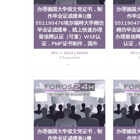
办理德国大学假文凭证书，制
办理德国
作毕业证成绩单Q微
作毕
551190476埃尔福特大学精仿
551190
毕业证成绩单，线上快速办理
精仿毕业
留信网认证（可查）WSE认
办理留信网
证，PMP证书制作，国外
认证，
dfns
en
Salud y Belleza
dfns
0 Respuestas
...
办理德国大学假文凭证书，制
办理德国
作毕业证成绩单Q微
作毕