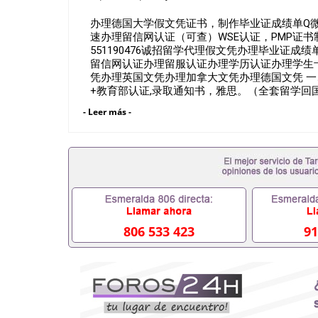
办理德国大学假文凭证书，制作毕业证成绩单Q微\
速办理留信网认证（可查）WSE认证，PMP证书制作，
551190476诚招留学代理假文凭办理毕业证
留信网认证办理留服认证办理学历认证办理学生
凭办理英国文凭办理加拿大文凭办理德国文凭 一
+教育部认证,录取通知书，雅思。（全套留学回
雅思、托福，OFFER，在读证明，学生卡等留
- Leer más -
到）。 注：上述材料，随时都可以安排办理，
户要求安排。 国内找工作假的毕业证可以用吗5511
要定居国外需要办理什么材料551190476入职事
位需要些什么材料551190476办理假毕业证在国
有正常毕业怎么办理毕业证,没毕业可以办学历认
551190476您是否因为递交材料不齐而被拒之门
认证在校挂科了不想读了,成绩不理想毕不了业怎么办
生文凭551190476如何办理本科/硕士毕业证551
551190476国外本科毕业证怎么办理5511904
806 533 423
91
551190476哪里可以制作美国毕业证5511904
毕业证551190476哪里可以办理加拿大毕业证551
哪里可以办理水印成绩单551190476哪里可以修改
551190476假文凭网上能查到吗551190476 
551190476国外毕业证去哪认证QQ微信551190
微信551190476快速代办国外毕业证QQ微信551