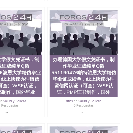
查。 3、留信网真实可查认证办理，存档可查，终身受
院、商学院、交流学院、地球及物质科学院、教育学院、工
学院、人文学院、护理学院、科学学院等。学校的教育学
且继续攀升中。纽约大学为学生们提供本科、硕士及博士
财务、教育、建筑工程、经济、医学、护理、文学、音乐、
业、环境污染控制、历史、电气工程、生物工程、建筑设
、土木工程、数学、化学、英语、社会科学、心理学、戏
、人工智能、商科、金融专业 1、客户提供相关材料，确
证成绩单等相关材料； 3、留服注册申请账号，付定金；
留服递交材料； 5、等待结果，完成结果书留服直接邮寄
大学假文凭证书，制
办理德国大学假文凭证书，制
对海外大学及学院的毕业证成绩单所使用的材料，尺寸大
O烫金烫银，LOGO烫金烫银复合重叠。 文字图案浮雕，
业证成绩单Q微
作毕业证成绩单Q微
版本文凭对照。质量得到了广大海外客户群体的认可，同
476波恩大学精仿毕业
551190476帕特泊恩大学精仿
，及时掌握各大院校的（毕业证，成绩单，资格证，学生
，线上快速办理留信
毕业证成绩单，线上快速办理
）的版本更新信息， 能够在时间掌握的海外学历文凭的样
可查）WSE认证，
留信网认证（可查）WSE认
时间收集到原版实物，以求达到客户的需求。 我们的优
书制作，国外毕业
证，PMP证书制作，国外
价比，通过品质和效率不断优化，为您倾情诠释什么是高性
/微信:551190476办理毕业证成绩单、教育部认证,录取通知
en
Salud y Belleza
dfns
en
Salud y Belleza
0 Respuestas
0 Respuestas
...
...
绩、教育部学历学位认证、毕业证、成绩单、文凭、学历
办理、仿制学位证书、毕业证文凭、文凭毕业证、毕业证
学回国人员证明、留学生认证、学历认证、文凭认证学位
文凭学历、美国文凭学历、澳洲文凭学历、加拿大文凭学