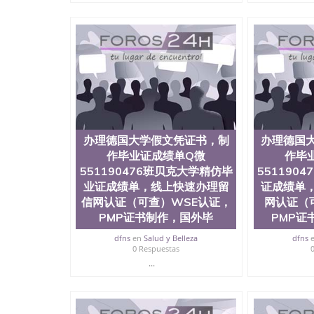
国人员证明（使馆认证），使馆网站真实存档可
用。 四、办理流程农业科学院、艺术与建筑学
程学院、健康与人类发展学院、信息工程与科学
院排名在全美前十名，工学院排名在前十五名，
学位。学校的专业课程包括：会计学、MBA、
生物学、统计学、美术、电子工程、天文学、农
计、工商管理、材料科学、机械工程、航天工程
剧、市场营销、机械工程、计算机科学、物理学
定客户办理信息，给出操作方案； 2、补充毕业
4、预约递交时间，公司人员陪同客户本人一起去
办理德国大学假文凭证书，制
办理德国
给客户 6、客户确认收到结果，付余款。 我们
小，防伪结构（包括：水印，阴影底纹，钢印LOG
作毕业证成绩单Q微
作毕
激光镭射，紫外荧光，温感，复印防伪）都有原
551190476班贝克大学精仿毕
551190
时和海外学校留学中介， 同时能做到与时俱进
业证成绩单，线上快速办理留
证成绩单
卡，结业证，录取通知书，在读证明等相关材料
信网认证（可查）WSE认证，
网认证（
版，尺寸大小，纸张材质，防伪技术等等，并在
PMP证书制作，国外毕
PMP证
势： 我们在保证合理定价的同时，坚持较高性
价比。 咨询顾问：Sam q/微信:551190476 Q
dfns
en
Salud y Belleza
dfns
书，雅思，留学回国证明.
0 Respuestas
...
公司专业制作、办理、仿制、成绩单文凭、改成
文凭、假文凭假毕业证假学历书制作、假制作、
认证、留服认证、使馆认证、使馆证明、使馆留
认证、留学生学历认证、留学生学位认证、英国