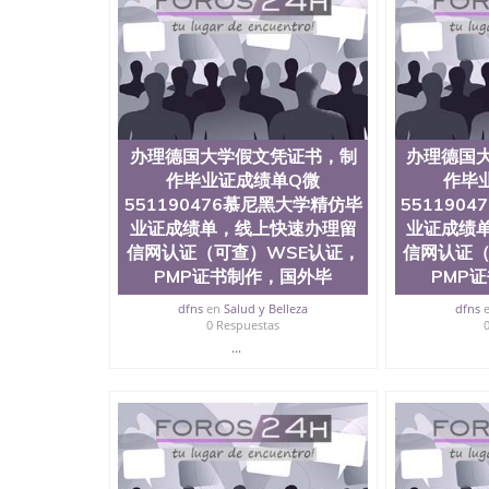
历、新西兰学历认证等q:551190476 微信：55119
University）圣何塞州立大学毕业证（San Jose St
University）圣何塞州立大学成绩单（San Jose Sta
University）圣何塞州立大学成绩单（San Jose S
State University）圣何塞州立大学（San Jose St
University）圣何塞州立大学（ San Jose State Un
圣何塞州立大学文凭（San Jose State Universit
办理德国大学假文凭证书，制
办理德国
圣何塞州立大学文凭（San Jose State Universit
作毕业证成绩单Q微
作毕
塞州立大学学历（San Jose State University）
551190476慕尼黑大学精仿毕
大学学历（San Jose State University）圣何塞
551190
（San Jose State University）圣何塞州立大学（S
业证成绩单，线上快速办理留
业证成绩
State University）圣何塞州立大学学位证（San J
信网认证（可查）WSE认证，
信网认证（
State University）圣何塞州立大学学位证（San Jos
PMP证书制作，国外毕
PMP
University）圣何塞州立大学（San Jose State Un
何塞州立大学（San Jose State University）圣
dfns
en
Salud y Belleza
dfns
0 Respuestas
立大学学位证（San Jose State University）圣
立大学结业证（San Jose State University）圣
...
立大学学位证（San Jose State University）圣
立大学学历证书（San Jose State University）
塞州立大学学历证书（San Jose State Unive
读CQU中央昆士兰大学学历 绩单购买学位证书
学历offieUniversityofSouthernQueens
央昆士兰大学学历成绩单购买学位证书/澳洲读