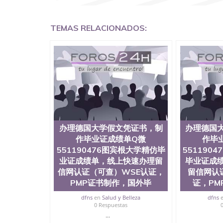
认证QQ微信551190476国外文凭回国认证QQ微信5
证明QQ微信551190476 国外烫金照片QQ微信55
回国证明QQ微信551190476爱尔兰留学回国证明QQ
TEMAS RELACIONADOS:
上买文凭可靠吗QQ微信551190476买国外文凭质
551190476国外大学文凭真制作QQ微信55119
证QQ微信551190476办理国外毕业证价格QQ微信5
要交定金吗QQ微信551190476办国外可查文凭QQ微
学士学位证书查询机构QQ微信551190476 国外
551190476海外文凭认证办理QQ微信551190476 圣何
西州立大学”）成立于1857年，简称SJSU，
位于圣何塞市San Jose中心，占地154公
高的就业率，全美名列前茅的毕业薪资，浓厚的
志评选为全美50强公立综合性大学，每年有来自
所在世界上享有学术地位、声誉、实习机会和影
办理德国大学假文凭证书，制
办理德国
代表。其计算机系与会计系更是在当今美国大学
作毕业证成绩单Q微
作毕
世界硅谷中心得到工作机会。许多硅谷公司甚至
551190476图宾根大学精仿毕
551190
无论是加州大学系统(UC)，还是加州州立大学系统
业证成绩单，线上快速办理留
毕业证成
位置。 圣何塞州立大学座落于硅谷(Silicon Va
信网认证（可查）WSE认证，
留信网认
有学生三万人，超过134种学士学科和65个硕
系如计算机科学，电子工程学，工商管理学，艺
PMP证书制作，国外毕
证，PM
和研究所的商学课程也吸引了众多不同国家的专业
dfns
en
Salud y Belleza
dfns
理信息； 2、客户付定金下单； 3、公司确认到
0 Respuestas
电子图确认好转成品部做成品； 6、成品做好拍
...
外DHL）。 三、真实网上可查的证明材料 1、