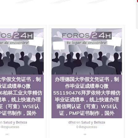
51190476泰国文凭办理QQ微信551190476法国留学回国
1190476外国文凭在中国有用吗QQ微信551190476德国留学
微信551190476国外硕士文凭办理QQ微信551190476 网
量QQ微信551190476国外本科毕业证怎么办理QQ微信
0476办国外文凭可找工作QQ微信551190476国外大学有毕业
51190476国外编号查询QQ微信551190476办理国外文凭
信551190476网上购买真文凭可信吗QQ微信551190476
资格证书办理QQ微信551190476如何办理学历认证QQ微信
塞州立大学（San Jose State University, 又译为“圣荷
是加州历史悠久的大学之一，也是美西地区的公立大学之一。
顷。它是一所位于加利福尼亚州的著名综合性公立大学，它以极
多元化学术氛围，杰出的本科教育质量，被《福克斯》杂
世界各地的成百上千的海外学生前往求学。 至今，这是一
响力的高等教育机构，并获誉为美国本科教育质量的核心
大学假文凭证书，制
办理德国大学假文凭证书，制
教学排名中表现优异。其毕业生大多可以在其所处地域的
业证成绩单Q微
作毕业证成绩单Q微
在学生大三和大四的学期提供许多相应科系的实习机会。
476柏林工业大学精仿
551190476拜罗依特大学精仿
(CSU), 圣何塞州立大学都占据着加州所有大学中的地理
绩单，线上快速办理
毕业证成绩单，线上快速办理
lley), 于附近的旧金山-圣何塞地区为全美的重要科技中心。约
证（可查）WSE认
留信网认证（可查）WSE认
士学科，并有来自世界60余国的学生来此就读。其有名的科
术设计，和航空学等，深受性肯定及好评；而各种大学部
P证书制作，国外
证，PMP证书制作，国外
人士前来研究与学习。 二、办理流程： 1、收集客户办
en
Salud y Belleza
dfns
en
Salud y Belleza
账转制作点做电子图； 4、电子图做好发给客户确认； 5、
0 Respuestas
0 Respuestas
照或者视频确认再付余款； 7、快递给客户（国内顺丰，国
...
...
教育部学历学位认证，留服真实存档可查，存档。 2、留学回