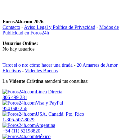
Foros24h.com 2026
Contacto
-
Aviso Legal y Política de Privacidad
-
Modos de
Publicidad en Foros24h
Usuarios Online:
No hay usuarios
Tarot sí o no: cómo hacer una tirada
-
20 Amarres de Amor
Efectivos
-
Videntes Buenas
La
Vidente Cristina
atenderá tus consultas:
Línea Directa
806 499 281
Visa y PayPal
954 040 256
USA, Canadá, Pto. Rico
1-305-507-8029
Argentina
+54 (11) 52198820
México