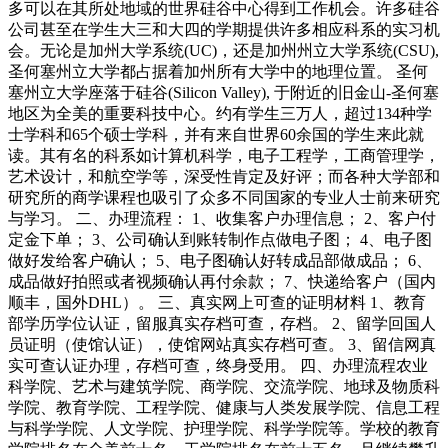
多可以在其所处地域的世界硅谷中心得到工作机会。许多硅谷
公司甚至在学生大三和大四的学期提供许多相应科系的实习机
会。无论是加州大学系统(UC)，还是加州州立大学系统(CSU),
圣何塞州立大学都占据着加州所有大学中的地理位置。 圣何
塞州立大学座落于硅谷(Silicon Valley), 于附近的旧金山-圣何塞
地区为全美的重要科技中心。约有学生三万人，超过134种学
士学科和65个硕士学科，并有来自世界60余国的学生来此就
读。其有名的科系如计算机科学，电子工程学，工商管理学，
艺术设计，和航空学等，深受性肯定及好评；而各种大学部和
研究所的商学课程也吸引了众多不同国家的专业人士前来研究
与学习。 二、办理流程： 1、收集客户办理信息； 2、客户付
定金下单； 3、公司确认到账转制作点做电子图； 4、电子图
做好发给客户确认； 5、电子图确认好转成品部做成品； 6、
成品做好拍照或者视频确认再付余款； 7、快递给客户（国内
顺丰，国外DHL）。 三、真实网上可查的证明材料 1、教育
部学历学位认证，留服真实存档可查，存档。 2、留学回国人
员证明（使馆认证），使馆网站真实存档可查。 3、留信网真
实可查认证办理，存档可查，终身受用。 四、办理流程农业
科学院、艺术与建筑学院、商学院、交流学院、地球及物质科
学院、教育学院、工程学院、健康与人类发展学院、信息工程
与科学学院、人文学院、护理学院、科学学院等。学校的教育