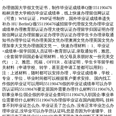
办理德国大学假文凭证书，制作毕业证成绩单Q微\551190476
柏林洪堡大学精仿毕业证成绩单，线上快速办理留信网认证
（可查）WSE认证，PMP证书制作，国外毕业证成绩单遗失
补办 HU BerlinQ/薇551190476诚招留学代理假文凭办理毕业证
成绩单办理教育部认证办理大使馆认证办理留学归国证明办理
留信网认证办理留服认证办理学历认证办理学生卡办理录取通
知书办理学位证书办理美国文凭办理澳洲文凭办理英国文凭办
理加拿大文凭办理德国文凭 一、快速办理材料： 1、毕业证
+成绩单+留学回国人员证明+教育部认证,录取通知书，雅思。
（全套留学回国必备证明材料，给父母及亲朋好友一份完美交
代）； 2、雅思、托福，OFFER，在读证明，学生卡等留学相
关材料（申请学校、转学，甚至是申请工签都可以用到）。
注：上述材料，随时都可以安排办理，毕业证成绩单，学校，
专业，学位，毕业时间都可以根据客户要求安排。 国内找工
作假的毕业证可以用吗551190476假的毕业证成绩单可以办学
历认证吗551190476要定居国外需要办理什么材料551190476入
职事业单位/国企假的毕业证会查吗551190476入职国企/事业单
位需要些什么材料551190476办理假毕业证在国内能用吗, 挂科
拿不到毕业证怎么办, 毕业证丢了怎么办, 没有正常毕业怎么办
理毕业证,没毕业可以办学历认证吗,您是否因为中途辍学、挂