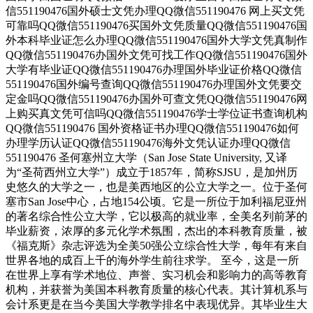
信551190476国外硕士文凭办理QQ微信551190476 网上买文凭
可靠吗QQ微信551190476买国外文凭质量QQ微信551190476国
外本科毕业证怎么办理QQ微信551190476国外大学文凭真制作
QQ微信551190476办国外文凭可找工作QQ微信551190476国外
大学有毕业证QQ微信551190476办理国外毕业证价格QQ微信
551190476国外编号查询QQ微信551190476办理国外文凭要交
定金吗QQ微信551190476办国外可查文凭QQ微信551190476网
上购买真文凭可信吗QQ微信551190476学士学位证书查询机构
QQ微信551190476 国外资格证书办理QQ微信551190476如何
办理学历认证QQ微信551190476海外文凭认证办理QQ微信
551190476 圣何塞州立大学（San Jose State University, 又译
为“圣荷西州立大学”）成立于1857年，简称SJSU，是加州历
史悠久的大学之一，也是美西地区的公立大学之一。位于圣何
塞市San Jose中心，占地154公顷。它是一所位于加利福尼亚州
的著名综合性公立大学，它以极高的就业率，全美名列前茅的
毕业薪资，浓厚的多元化学术氛围，杰出的本科教育质量，被
《福克斯》杂志评选为全美50强公立综合性大学，每年有来自
世界各地的成百上千的海外学生前往求学。 至今，这是一所
在世界上享有学术地位、声誉、实习机会和影响力的高等教育
机构，并获誉为美国本科教育质量的核心代表。其计算机系与
会计系更是在当今美国大学教学排名中表现优异。其毕业生大