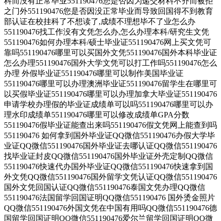
科而没有正常毕业551190476您是否因为递交材料不齐而被拒
之门外551190476您是否因没正常毕业而导致回国得不到教育
部认证在校挂科了不想读了,成绩不理想毕不了业怎么办
551190476找工作没有文凭怎么办,怎么办理本科/研究生文凭
551190476如何办理本科/硕士毕业证551190476网上买文凭可
靠吗551190476哪里可以买国外文凭551190476国外本科毕业证
怎么办理551190476国外大学文凭可以打工作吗551190476怎么
办理 外假毕业证551190476哪里可以制作美国毕业证
551190476哪里可以办理澳洲毕业证551190476留学生在哪里可
以买假毕业证551190476哪里可以办理加拿大毕业证551190476
申请学校办理假的毕业证成绩单可以吗551190476哪里可以办
理水印成绩单551190476哪里可以修改成绩单GPA分数
551190476假毕业证能查出来吗551190476假文凭网上能查到吗
551190476 如何拿到国外毕业证QQ微信551190476办假大学毕
业证QQ微信551190476国外毕业证去哪认证QQ微信551190476
找毕业证封皮QQ微信551190476国外毕业证外壳定制QQ微信
551190476快速代办国外毕业证QQ微信551190476快速拿到国
外文凭QQ微信551190476国外留学文凭认证QQ微信551190476
国外文凭回国认证QQ微信551190476泰国文凭办理QQ微信
551190476法国留学回国证明QQ微信551190476 国外烫金照片
QQ微信551190476外国文凭在中国有用吗QQ微信551190476德
国留学回国证明QQ微信551190476爱尔兰留学回国证明QQ微