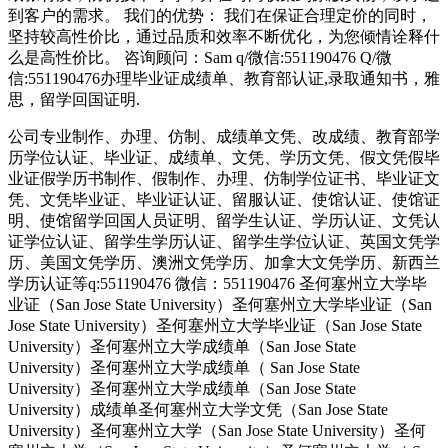
到客户的需求。 我们的优势： 我们在保证合理定价的同时，
坚持较高性价比，通过品质和效率不断优化，为您倾情诠释什
么是高性价比。 咨询顾问：Sam q/微信:551190476 Q/微
信:551190476办理毕业证成绩单、教育部认证,录取通知书，雅
思，留学回国证明.
公司专业制作、办理、仿制、成绩单文凭、改成绩、教育部学
历学位认证、毕业证、成绩单、文凭、学历文凭、假文凭假毕
业证假学历书制作、假制作、办理、仿制学位证书、毕业证文
凭、文凭毕业证、毕业证认证、留服认证、使馆认证、使馆证
明、使馆留学回国人员证明、留学生认证、学历认证、文凭认
证学位认证、留学生学历认证、留学生学位认证、英国文凭学
历、美国文凭学历、澳洲文凭学历、加拿大文凭学历、新西兰
学历认证等q:551190476 微信：551190476 圣何塞州立大学毕
业证（San Jose State University）圣何塞州立大学毕业证（San
Jose State University）圣何塞州立大学毕业证（San Jose State
University）圣何塞州立大学成绩单（San Jose State
University）圣何塞州立大学成绩单（ San Jose State
University）圣何塞州立大学成绩单（San Jose State
University）成绩单圣何塞州立大学文凭（San Jose State
University）圣何塞州立大学（San Jose State University）圣何