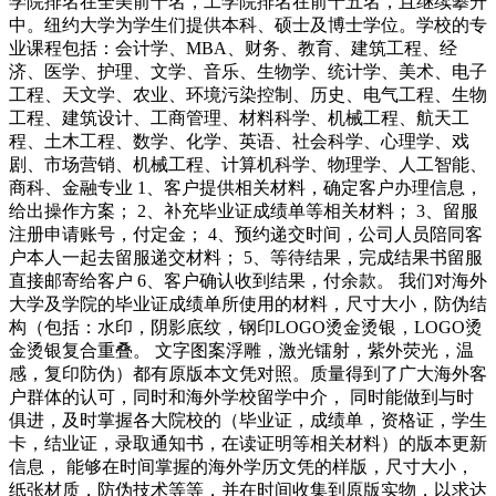
学院排名在全美前十名，工学院排名在前十五名，且继续攀升
中。纽约大学为学生们提供本科、硕士及博士学位。学校的专
业课程包括：会计学、MBA、财务、教育、建筑工程、经
济、医学、护理、文学、音乐、生物学、统计学、美术、电子
工程、天文学、农业、环境污染控制、历史、电气工程、生物
工程、建筑设计、工商管理、材料科学、机械工程、航天工
程、土木工程、数学、化学、英语、社会科学、心理学、戏
剧、市场营销、机械工程、计算机科学、物理学、人工智能、
商科、金融专业 1、客户提供相关材料，确定客户办理信息，
给出操作方案； 2、补充毕业证成绩单等相关材料； 3、留服
注册申请账号，付定金； 4、预约递交时间，公司人员陪同客
户本人一起去留服递交材料； 5、等待结果，完成结果书留服
直接邮寄给客户 6、客户确认收到结果，付余款。 我们对海外
大学及学院的毕业证成绩单所使用的材料，尺寸大小，防伪结
构（包括：水印，阴影底纹，钢印LOGO烫金烫银，LOGO烫
金烫银复合重叠。 文字图案浮雕，激光镭射，紫外荧光，温
感，复印防伪）都有原版本文凭对照。质量得到了广大海外客
户群体的认可，同时和海外学校留学中介， 同时能做到与时
俱进，及时掌握各大院校的（毕业证，成绩单，资格证，学生
卡，结业证，录取通知书，在读证明等相关材料）的版本更新
信息， 能够在时间掌握的海外学历文凭的样版，尺寸大小，
纸张材质，防伪技术等等，并在时间收集到原版实物，以求达