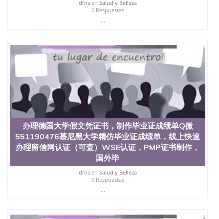
心，占地154公顷。它是一所位于加利福尼亚州的著
dfns
en
Salud y Belleza
0 Respuestas
名综合性公立大学，它以极高的就业率，全美名列前
...
茅的毕业薪资，浓厚的多元化学术氛围，杰出的本科
教育质量，被《福克斯》杂志评选为全美50强公立综
合性大学，每年有来自世界各地的成百上千的海外学
生前往求学。 至今，这是一所在世界上享有学术地
位、声誉、实习机会和影响力的高等教育机构，并获
誉为美国本科教育质量的核心代表。其计算机系与会
计系更是在当今美国大学教学排名中表现优异。其毕
业生大多可以在其所处地域的世界硅谷中心得到工作
机会。许多硅谷公司甚至在学生大三和大四的学期提
供许多相应科系的实习机会。无论是加州大学系统
(UC)，还是加州州立大学系统(CSU), 圣何塞州立大学
都占据着加州所有大学中的地理位置。 圣何塞州立大
办理德国大学假文凭证书，制作毕业证成绩单Q微
学座落于硅谷(Silicon Valley), 于附近的旧金山-圣何塞
551190476慕尼黑大学精仿毕业证成绩单，线上快速
地区为全美的重要科技中心。约有学生三万人，超过
办理留信网认证（可查）WSE认证，PMP证书制作，
134种学士学科和65个硕士学科，并有来自世界60余
国外毕
国的学生来此就读。其有名的科系如计算机科学，电
子工程学，工商管理学，艺术设计，和航空学等，深
dfns
en
Salud y Belleza
受性肯定及好评；而各种大学部和研究所的商学课程
0 Respuestas
也吸引了众多不同国家的专业人士前来研究与学习。
...
二、办理流程： 1、收集客户办理信息； 2、客户付
定金下单； 3、公司确认到账转制作点做电子图；
4、电子图做好发给客户确认； 5、电子图确认好转成