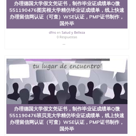
办理德国大学假文凭证书，制作毕业证成绩单Q微
业证QQ微信551190476快速拿到国外文凭QQ微信
551190476图宾根大学精仿毕业证成绩单，线上快速
551190476国外留学文凭认证QQ微信551190476国外
文凭回国认证QQ微信551190476泰国文凭办理QQ微
办理留信网认证（可查）WSE认证，PMP证书制作，
信551190476法国留学回国证明QQ微信551190476 国
国外毕
外烫金照片QQ微信551190476外国文凭在中国有用吗
dfns
en
Salud y Belleza
QQ微信551190476德国留学回国证明QQ微信
0 Respuestas
551190476爱尔兰留学回国证明QQ微信551190476国
...
外硕士文凭办理QQ微信551190476 网上买文凭可靠
吗QQ微信551190476买国外文凭质量QQ微信
551190476国外本科毕业证怎么办理QQ微信
551190476国外大学文凭真制作QQ微信551190476办
国外文凭可找工作QQ微信551190476国外大学有毕业
证QQ微信551190476办理国外毕业证价格QQ微信
551190476国外编号查询QQ微信551190476办理国外
文凭要交定金吗QQ微信551190476办国外可查文凭
QQ微信551190476网上购买真文凭可信吗QQ微信
551190476学士学位证书查询机构QQ微信551190476
国外资格证书办理QQ微信551190476如何办理学历认
办理德国大学假文凭证书，制作毕业证成绩单Q微
证QQ微信551190476海外文凭认证办理QQ微信
551190476 圣何塞州立大学（San Jose State
551190476班贝克大学精仿毕业证成绩单，线上快速
University, 又译为“圣荷西州立大学”）成立于1857
办理留信网认证（可查）WSE认证，PMP证书制作，
年，简称SJSU，是加州历史悠久的大学之一，也是美
国外毕
西地区的公立大学之一。位于圣何塞市San Jose中