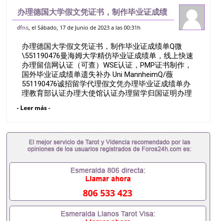
办理德国大学假文凭证书，制作毕业证成绩
单Q微551190476曼海姆大学精仿毕业证
, el Sábado, 17 de Junio de 2023 a las 00:31h
dfns
成绩单，线上快速办理留信网认证（可查）
办理德国大学假文凭证书，制作毕业证成绩单Q微
WSE认证，PMP证书制作，国外毕
\551190476曼海姆大学精仿毕业证成绩单，线上快速
办理留信网认证（可查）WSE认证，PMP证书制作，
国外毕业证成绩单遗失补办 Uni MannheimQ/薇
551190476诚招留学代理假文凭办理毕业证成绩单办
理教育部认证办理大使馆认证办理留学归国证明办理
留信网认证办理留服认证办理学历认证办理学生卡办
- Leer más -
理录取通知书办理学位证书办理美国文凭办理澳洲文
凭办理英国文凭办理加拿大文凭办理德国文凭 一、快
速办理材料： 1、毕业证+成绩单+留学回国人员证明
+教育部认证,录取通知书，雅思。（全套留学回国必
备证明材料，给父母及亲朋好友一份完美交代）；
2、雅思、托福，OFFER，在读证明，学生卡等留学
相关材料（申请学校、转学，甚至是申请工签都可以
用到）。 注：上述材料，随时都可以安排办理，毕业
证成绩单，学校，专业，学位，毕业时间都可以根据
806 533 423
客户要求安排。 国内找工作假的毕业证可以用吗
551190476假的毕业证成绩单可以办学历认证吗
551190476要定居国外需要办理什么材料551190476