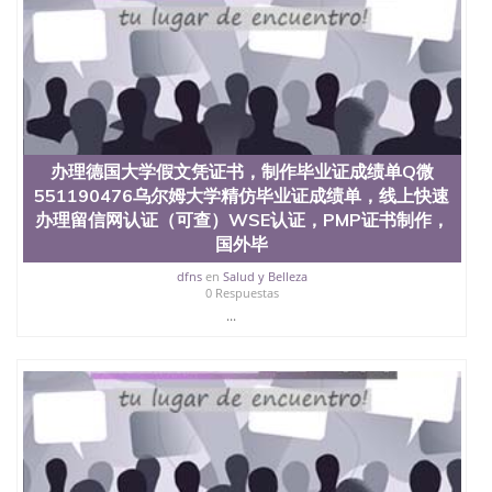
品部做成品； 6、成品做好拍照或者视频确认再付余
款； 7、快递给客户（国内顺丰，国外DHL）。 三、
真实网上可查的证明材料 1、教育部学历学位认证，
留服真实存档可查，存档。 2、留学回国人员证明
（使馆认证），使馆网站真实存档可查。 3、留信网
真实可查认证办理，存档可查，终身受用。 四、办理
流程农业科学院、艺术与建筑学院、商学院、交流学
院、地球及物质科学院、教育学院、工程学院、健康
办理德国大学假文凭证书，制作毕业证成绩单Q微
与人类发展学院、信息工程与科学学院、人文学院、
551190476乌尔姆大学精仿毕业证成绩单，线上快速
护理学院、科学学院等。学校的教育学院排名在全美
办理留信网认证（可查）WSE认证，PMP证书制作，
前十名，工学院排名在前十五名，且继续攀升中。纽
国外毕
约大学为学生们提供本科、硕士及博士学位。学校的
专业课程包括：会计学、MBA、财务、教育、建筑工
dfns
en
Salud y Belleza
程、经济、医学、护理、文学、音乐、生物学、统计
0 Respuestas
学、美术、电子工程、天文学、农业、环境污染控
...
制、历史、电气工程、生物工程、建筑设计、工商管
理、材料科学、机械工程、航天工程、土木工程、数
学、化学、英语、社会科学、心理学、戏剧、市场营
销、机械工程、计算机科学、物理学、人工智能、商
科、金融专业 1、客户提供相关材料，确定客户办理
信息，给出操作方案； 2、补充毕业证成绩单等相关
材料； 3、留服注册申请账号，付定金； 4、预约递
交时间，公司人员陪同客户本人一起去留服递交材