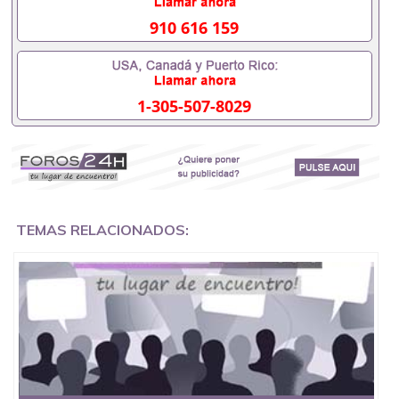
入职事业单位/国企假的毕业证会查吗551190476入职
国企/事业单位需要些什么材料551190476办理假毕业
910 616 159
证在国内能用吗, 挂科拿不到毕业证怎么办, 毕业证丢
了怎么办, 没有正常毕业怎么办理毕业证,没毕业可以
办学历认证吗,您是否因为中途辍学、挂科而没有正常
毕业551190476您是否因为递交材料不齐而被拒之门
1-305-507-8029
外551190476您是否因没正常毕业而导致回国得不到
教育部认证在校挂科了不想读了,成绩不理想毕不了业
怎么办551190476找工作没有文凭怎么办,怎么办理本
科/研究生文凭551190476如何办理本科/硕士毕业证
551190476网上买文凭可靠吗551190476哪里可以买
国外文凭551190476国外本科毕业证怎么办理
551190476国外大学文凭可以打工作吗551190476怎
么办理 外假毕业证551190476哪里可以制作美国毕业
TEMAS RELACIONADOS:
证551190476哪里可以办理澳洲毕业证551190476留
学生在哪里可以买假毕业证551190476哪里可以办理
加拿大毕业证551190476申请学校办理假的毕业证成
绩单可以吗551190476哪里可以办理水印成绩单
551190476哪里可以修改成绩单GPA分数551190476
假毕业证能查出来吗551190476假文凭网上能查到吗
551190476 如何拿到国外毕业证QQ微信551190476办
假大学毕业证QQ微信551190476国外毕业证去哪认证
QQ微信551190476找毕业证封皮QQ微信551190476国
外毕业证外壳定制QQ微信551190476快速代办国外毕