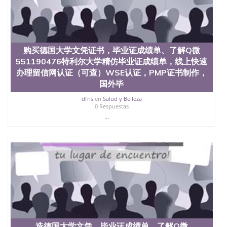
offieUniversityofSouthernQueensland 澳洲读书未毕
业找人做文凭学位qq微信551190476澳洲读CQU中央
昆士兰大学学历成绩单购买学位证书/澳洲读本科硕
士做文凭/购买澳洲大学毕业证成绩单假文凭学历办
理德国大学假文凭证书，制作毕业证成绩单Q微
\551190476曼海姆大学精仿毕业证成绩单，线上快速
购买德国大学文凭证书，毕业证成绩单、了解Q微
办理留信网认证（可查）WSE认证，PMP证书制作，
551190476特利尔大学精仿毕业证成绩单，线上快速
国外毕业证成绩单遗失补办 Uni Mannheim
办理留信网认证（可查）WSE认证，PMP证书制作，
国外毕
dfns
en
Salud y Belleza
0 Respuestas
...
造德国大学文凭，毕业证成绩单、了解Q微