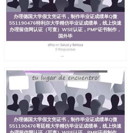
料； 5、等待结果，完成结果书留服直接邮寄给客户
6、客户确认收到结果，付余款。 我们对海外大学及
学院的毕业证成绩单所使用的材料，尺寸大小，防伪
办理德国大学假文凭证书，制作毕业证成绩单Q微
结构（包括：水印，阴影底纹，钢印LOGO烫金烫
551190476特利尔大学精仿毕业证成绩单，线上快速
银，LOGO烫金烫银复合重叠。 文字图案浮雕，激光
镭射，紫外荧光，温感，复印防伪）都有原版本文凭
办理留信网认证（可查）WSE认证，PMP证书制作，
对照。质量得到了广大海外客户群体的认可，同时和
国外毕
海外学校留学中介， 同时能做到与时俱进，及时掌握
dfns
en
Salud y Belleza
各大院校的（毕业证，成绩单，资格证，学生卡，结
0 Respuestas
业证，录取通知书，在读证明等相关材料）的版本更
...
新信息， 能够在时间掌握的海外学历文凭的样版，尺
寸大小，纸张材质，防伪技术等等，并在时间收集到
原版实物，以求达到客户的需求。 我们的优势： 我
们在保证合理定价的同时，坚持较高性价比，通过品
质和效率不断优化，为您倾情诠释什么是高性价比。
咨询顾问：Sam q/微信:551190476 Q/微
信:551190476办理毕业证成绩单、教育部认证,录取通
知书，雅思，留学回国证明.
公司专业制作、办理、仿制、成绩单文凭、改成绩、
教育部学历学位认证、毕业证、成绩单、文凭、学历
文凭、假文凭假毕业证假学历书制作、假制作、办
办理德国大学假文凭证书，制作毕业证成绩单Q微
理、仿制学位证书、毕业证文凭、文凭毕业证、毕业
551190476哥廷根大学精仿毕业证成绩单，线上快速
证认证、留服认证、使馆认证、使馆证明、使馆留学
办理留信网认证（可查）WSE认证，PMP证书制作，