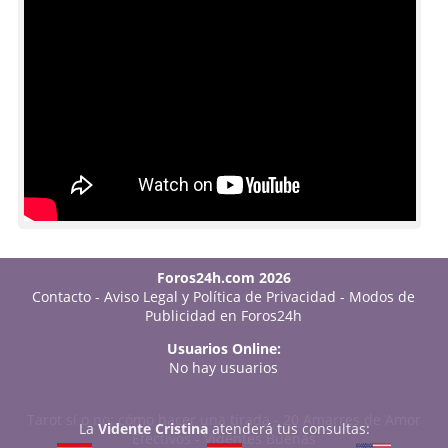
Foros24h.com 2026
Contacto
-
Aviso Legal y Política de Privacidad
-
Modos de
Publicidad en Foros24h
Usuarios Online:
No hay usuarios
Tarot sí o no: cómo hacer una tirada
-
20 Amarres de Amor
La
Vidente Cristina
atenderá tus consultas:
Efectivos
-
Videntes Buenas