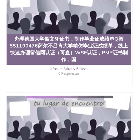
品部做成品； 6、成品做好拍照或者视频确认再付余
款； 7、快递给客户（国内顺丰，国外DHL）。 三、
真实网上可查的证明材料 1、教育部学历学位认证，
留服真实存档可查，存档。 2、留学回国人员证明
（使馆认证），使馆网站真实存档可查。 3、留信网
真实可查认证办理，存档可查，终身受用。 四、办理
办理德国大学假文凭证书，制作毕业证成绩单Q微
流程农业科学院、艺术与建筑学院、商学院、交流学
551190476萨尔不吕肯大学精仿毕业证成绩单，线上
院、地球及物质科学院、教育学院、工程学院、健康
与人类发展学院、信息工程与科学学院、人文学院、
快速办理留信网认证（可查）WSE认证，PMP证书制
护理学院、科学学院等。学校的教育学院排名在全美
作，国
前十名，工学院排名在前十五名，且继续攀升中。纽
约大学为学生们提供本科、硕士及博士学位。学校的
dfns
en
Salud y Belleza
0 Respuestas
专业课程包括：会计学、MBA、财务、教育、建筑工
...
程、经济、医学、护理、文学、音乐、生物学、统计
学、美术、电子工程、天文学、农业、环境污染控
制、历史、电气工程、生物工程、建筑设计、工商管
理、材料科学、机械工程、航天工程、土木工程、数
学、化学、英语、社会科学、心理学、戏剧、市场营
销、机械工程、计算机科学、物理学、人工智能、商
科、金融专业 1、客户提供相关材料，确定客户办理
信息，给出操作方案； 2、补充毕业证成绩单等相关
材料； 3、留服注册申请账号，付定金； 4、预约递
交时间，公司人员陪同客户本人一起去留服递交材