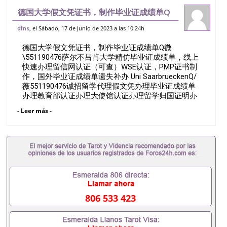
德国大学假文凭证书，制作毕业证成绩单Q
微551190476萨尔不吕肯大学精仿毕业证
, el Sábado, 17 de Junio de 2023 a las 10:24h
dfns
成绩单，线上快速办理留信网认证（可查）
德国大学假文凭证书，制作毕业证成绩单Q微
WSE认证，PMP证书制作，国外毕
\551190476萨尔不吕肯大学精仿毕业证成绩单，线上
快速办理留信网认证（可查）WSE认证，PMP证书制
作，国外毕业证成绩单遗失补办 Uni SaarbrueckenQ/
薇551190476诚招留学代理假文凭办理毕业证成绩单
办理教育部认证办理大使馆认证办理留学归国证明办
理留信网认证办理留服认证办理学历认证办理学生卡
- Leer más -
办理录取通知书办理学位证书办理美国文凭办理澳洲
文凭办理英国文凭办理加拿大文凭办理德国文凭 一、
快速办理材料： 1、毕业证+成绩单+留学回国人员证
明+教育部认证,录取通知书，雅思。（全套留学回国
必备证明材料，给父母及亲朋好友一份完美交代）；
2、雅思、托福，OFFER，在读证明，学生卡等留学
相关材料（申请学校、转学，甚至是申请工签都可以
用到）。 注：上述材料，随时都可以安排办理，毕业
证成绩单，学校，专业，学位，毕业时间都可以根据
806 533 423
客户要求安排。 国内找工作假的毕业证可以用吗
551190476假的毕业证成绩单可以办学历认证吗
551190476要定居国外需要办理什么材料551190476