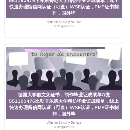
551190476卡尔斯鲁厄大学精仿毕业证成绩单，线上
业证QQ微信551190476快速拿到国外文凭QQ微信
快速办理留信网认证（可查）WSE认证，PMP证书制
551190476国外留学文凭认证QQ微信551190476国外
作，国外毕
文凭回国认证QQ微信551190476泰国文凭办理QQ微
信551190476法国留学回国证明QQ微信551190476 国
dfns
en
Salud y Belleza
外烫金照片QQ微信551190476外国文凭在中国有用吗
0 Respuestas
QQ微信551190476德国留学回国证明QQ微信
...
551190476爱尔兰留学回国证明QQ微信551190476国
外硕士文凭办理QQ微信551190476 网上买文凭可靠
吗QQ微信551190476买国外文凭质量QQ微信
551190476国外本科毕业证怎么办理QQ微信
551190476国外大学文凭真制作QQ微信551190476办
国外文凭可找工作QQ微信551190476国外大学有毕业
证QQ微信551190476办理国外毕业证价格QQ微信
551190476国外编号查询QQ微信551190476办理国外
文凭要交定金吗QQ微信551190476办国外可查文凭
QQ微信551190476网上购买真文凭可信吗QQ微信
551190476学士学位证书查询机构QQ微信551190476
德国大学假文凭证书，制作毕业证成绩单Q微
国外资格证书办理QQ微信551190476如何办理学历认
551190476比勒非尔德大学精仿毕业证成绩单，线上
证QQ微信551190476海外文凭认证办理QQ微信
快速办理留信网认证（可查）WSE认证，PMP证书制
551190476 圣何塞州立大学（San Jose State
作，国外毕
University, 又译为“圣荷西州立大学”）成立于1857
年，简称SJSU，是加州历史悠久的大学之一，也是美
dfns
en
Salud y Belleza
西地区的公立大学之一。位于圣何塞市San Jose中
0 Respuestas