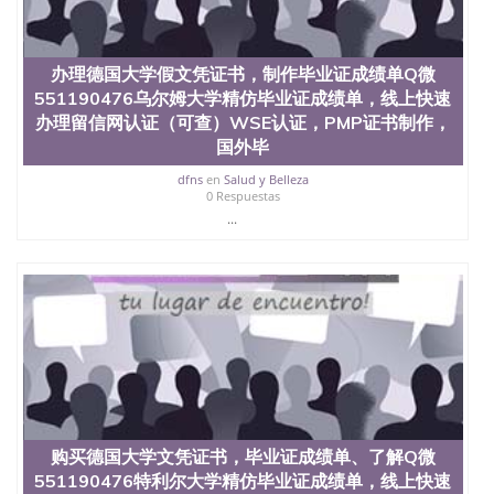
offieUniversityofSouthernQueensland 澳洲读书未毕
业找人做文凭学位qq微信551190476澳洲读CQU中央
昆士兰大学学历成绩单购买学位证书/澳洲读本科硕
士做文凭/购买澳洲大学毕业证成绩单假文凭学历德
办理德国大学假文凭证书，制作毕业证成绩单Q微
国大学假文凭证书，制作毕业证成绩单Q微
551190476乌尔姆大学精仿毕业证成绩单，线上快速
\551190476萨尔不吕肯大学精仿毕业证成绩单，线上
办理留信网认证（可查）WSE认证，PMP证书制作，
快速办理留信网认证（可查）WSE认证，PMP证书制
国外毕
作，国外毕业证成绩单遗失补办 Uni Saarbruecken
dfns
en
Salud y Belleza
0 Respuestas
...
购买德国大学文凭证书，毕业证成绩单、了解Q微
551190476特利尔大学精仿毕业证成绩单，线上快速