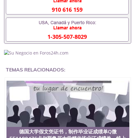
入职事业单位/国企假的毕业证会查吗551190476入职
国企/事业单位需要些什么材料551190476办理假毕业
910 616 159
证在国内能用吗, 挂科拿不到毕业证怎么办, 毕业证丢
了怎么办, 没有正常毕业怎么办理毕业证,没毕业可以
办学历认证吗,您是否因为中途辍学、挂科而没有正常
毕业551190476您是否因为递交材料不齐而被拒之门
1-305-507-8029
外551190476您是否因没正常毕业而导致回国得不到
教育部认证在校挂科了不想读了,成绩不理想毕不了业
怎么办551190476找工作没有文凭怎么办,怎么办理本
科/研究生文凭551190476如何办理本科/硕士毕业证
551190476网上买文凭可靠吗551190476哪里可以买
国外文凭551190476国外本科毕业证怎么办理
TEMAS RELACIONADOS:
551190476国外大学文凭可以打工作吗551190476怎
么办理 外假毕业证551190476哪里可以制作美国毕业
证551190476哪里可以办理澳洲毕业证551190476留
学生在哪里可以买假毕业证551190476哪里可以办理
加拿大毕业证551190476申请学校办理假的毕业证成
绩单可以吗551190476哪里可以办理水印成绩单
551190476哪里可以修改成绩单GPA分数551190476
假毕业证能查出来吗551190476假文凭网上能查到吗
551190476 如何拿到国外毕业证QQ微信551190476办
假大学毕业证QQ微信551190476国外毕业证去哪认证
QQ微信551190476找毕业证封皮QQ微信551190476国
德国大学假文凭证书，制作毕业证成绩单Q微
外毕业证外壳定制QQ微信551190476快速代办国外毕