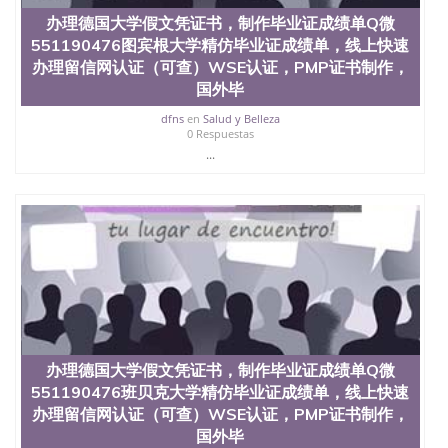
料； 5、等待结果，完成结果书留服直接邮寄给客户
6、客户确认收到结果，付余款。 我们对海外大学及
办理德国大学假文凭证书，制作毕业证成绩单Q微
学院的毕业证成绩单所使用的材料，尺寸大小，防伪
551190476图宾根大学精仿毕业证成绩单，线上快速
结构（包括：水印，阴影底纹，钢印LOGO烫金烫
办理留信网认证（可查）WSE认证，PMP证书制作，
银，LOGO烫金烫银复合重叠。 文字图案浮雕，激光
国外毕
镭射，紫外荧光，温感，复印防伪）都有原版本文凭
对照。质量得到了广大海外客户群体的认可，同时和
dfns
en
Salud y Belleza
海外学校留学中介， 同时能做到与时俱进，及时掌握
0 Respuestas
各大院校的（毕业证，成绩单，资格证，学生卡，结
...
业证，录取通知书，在读证明等相关材料）的版本更
新信息， 能够在时间掌握的海外学历文凭的样版，尺
寸大小，纸张材质，防伪技术等等，并在时间收集到
原版实物，以求达到客户的需求。 我们的优势： 我
们在保证合理定价的同时，坚持较高性价比，通过品
质和效率不断优化，为您倾情诠释什么是高性价比。
咨询顾问：Sam q/微信:551190476 Q/微
信:551190476办理毕业证成绩单、教育部认证,录取通
知书，雅思，留学回国证明.
公司专业制作、办理、仿制、成绩单文凭、改成绩、
办理德国大学假文凭证书，制作毕业证成绩单Q微
教育部学历学位认证、毕业证、成绩单、文凭、学历
551190476班贝克大学精仿毕业证成绩单，线上快速
文凭、假文凭假毕业证假学历书制作、假制作、办
办理留信网认证（可查）WSE认证，PMP证书制作，
理、仿制学位证书、毕业证文凭、文凭毕业证、毕业
证认证、留服认证、使馆认证、使馆证明、使馆留学
国外毕