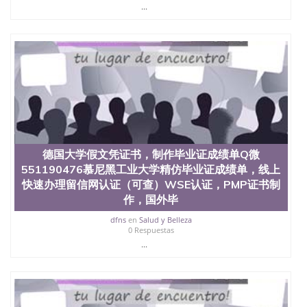
心，占地154公顷。它是一所位于加利福尼亚州的著
...
名综合性公立大学，它以极高的就业率，全美名列前
茅的毕业薪资，浓厚的多元化学术氛围，杰出的本科
教育质量，被《福克斯》杂志评选为全美50强公立综
合性大学，每年有来自世界各地的成百上千的海外学
生前往求学。 至今，这是一所在世界上享有学术地
位、声誉、实习机会和影响力的高等教育机构，并获
誉为美国本科教育质量的核心代表。其计算机系与会
计系更是在当今美国大学教学排名中表现优异。其毕
业生大多可以在其所处地域的世界硅谷中心得到工作
机会。许多硅谷公司甚至在学生大三和大四的学期提
供许多相应科系的实习机会。无论是加州大学系统
德国大学假文凭证书，制作毕业证成绩单Q微
(UC)，还是加州州立大学系统(CSU), 圣何塞州立大学
551190476慕尼黑工业大学精仿毕业证成绩单，线上
都占据着加州所有大学中的地理位置。 圣何塞州立大
快速办理留信网认证（可查）WSE认证，PMP证书制
学座落于硅谷(Silicon Valley), 于附近的旧金山-圣何塞
地区为全美的重要科技中心。约有学生三万人，超过
作，国外毕
134种学士学科和65个硕士学科，并有来自世界60余
dfns
en
Salud y Belleza
国的学生来此就读。其有名的科系如计算机科学，电
0 Respuestas
子工程学，工商管理学，艺术设计，和航空学等，深
...
受性肯定及好评；而各种大学部和研究所的商学课程
也吸引了众多不同国家的专业人士前来研究与学习。
二、办理流程： 1、收集客户办理信息； 2、客户付
定金下单； 3、公司确认到账转制作点做电子图；
4、电子图做好发给客户确认； 5、电子图确认好转成