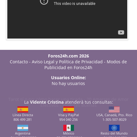
Foros24h.com 2026
Contacto
-
Aviso Legal y Política de Privacidad
-
Modos de
Publicidad en Foros24h
Usuarios Online:
No hay usuarios
Tarot sí o no: cómo hacer una tirada
-
20 Amarres de Amor
La
Vidente Cristina
atenderá tus consultas:
Efectivos
-
Videntes Buenas
Línea Directa
Visa y PayPal
USA, Canadá, Pto. Rico
806 499 281
954 040 256
1-305-507-8029
Argentina
México
Resto del Mundo