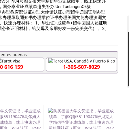
551190476图宾根大学精仿毕业证成绩单，线上快速办
毕业证成绩单遗失补办 Uni TuebingenQ/薇
成绩单办理教育部认证办理大使馆认证办理留学归国证明办理
卡办理录取通知书办理学位证书办理美国文凭办理澳洲文
、快速办理材料： 1、毕业证+成绩单+留学回国人员证明
国必备证明材料，给父母及亲朋好友一份完美交代）； 2、
学相关材料（申请学校、转学，甚至是申请工签都可以用
毕业证成绩单，学校，专业，学位，毕业时间都可以根据客
90476假的毕业证成绩单可以办学历认证吗551190476
业单位/国企假的毕业证会查吗551190476入职国企/事业单
内能用吗, 挂科拿不到毕业证怎么办, 毕业证丢了怎么办, 没
证吗,您是否因为中途辍学、挂科而没有正常毕业
0 616 159
1-305-507-8029
外551190476您是否因没正常毕业而导致回国得不到教育部
551190476找工作没有文凭怎么办,怎么办理本科/研究
190476网上买文凭可靠吗551190476哪里可以买国外文凭
76国外大学文凭可以打工作吗551190476怎么办理 外假毕业证
76哪里可以办理澳洲毕业证551190476留学生在哪里可以买假
190476申请学校办理假的毕业证成绩单可以吗551190476
成绩单GPA分数551190476假毕业证能查出来吗
如何拿到国外毕业证QQ微信551190476办假大学毕业证QQ微信
476找毕业证封皮QQ微信551190476国外毕业证外壳定制QQ
190476快速拿到国外文凭QQ微信551190476国外留学文凭
51190476泰国文凭办理QQ微信551190476法国留学回国
1190476外国文凭在中国有用吗QQ微信551190476德国留学