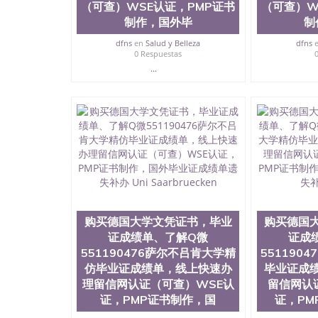
（可查）WSE认证，PMP证书
（可查）W
制作，国外毕
制
dfns
en
Salud y Belleza
dfns
0 Respuestas
...
购买德国大学文凭证书，毕业
购买德国
证成绩单、了解Q微
证成
551190476萨尔不吕肯大学精
551190
仿毕业证成绩单，线上快速办
毕业证成
理留信网认证（可查）WSE认
留信网认
证，PMP证书制作，国
证，PM