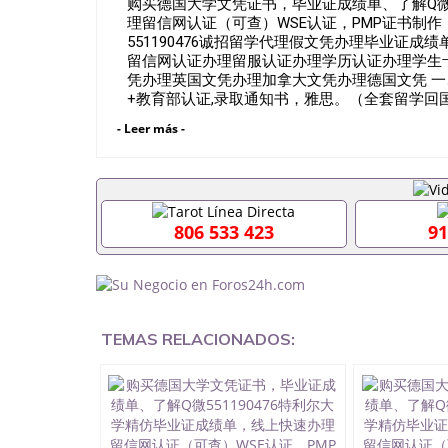
购买德国大学文凭证书，毕业证成绩单、了解Q微\
理留信网认证（可查）WSE认证，PMP证书制作，国外
551190476诚招留学代理假文凭办理毕业证
留信网认证办理留服认证办理学历认证办理学生
凭办理英国文凭办理加拿大文凭办理德国文凭 一
+教育部认证,录取通知书，雅思。（全套留学回
雅思、托福，OFFER，在读证明，学生卡等留
- Leer más -
到）。 注：上述材料，随时都可以安排办理，
户要求安排。 国内找工作假的毕业证可以用吗5511
要定居国外需要办理什么材料551190476入职事
位需要些什么材料551190476办理假毕业证在国
有正常毕业怎么办理毕业证,没毕业可以办学历认
806 533 423
91
551190476您是否因为递交材料不齐而被拒之门
认证在校挂科了不想读了,成绩不理想毕不了业怎么办
生文凭551190476如何办理本科/硕士毕业证551
551190476国外本科毕业证怎么办理5511904
551190476哪里可以制作美国毕业证5511904
毕业证551190476哪里可以办理加拿大毕业证551
TEMAS RELACIONADOS:
哪里可以办理水印成绩单551190476哪里可以修改
551190476假文凭网上能查到吗551190476 
551190476国外毕业证去哪认证QQ微信551190
微信551190476快速代办国外毕业证QQ微信551
认证QQ微信551190476国外文凭回国认证QQ微信5
证明QQ微信551190476 国外烫金照片QQ微信55