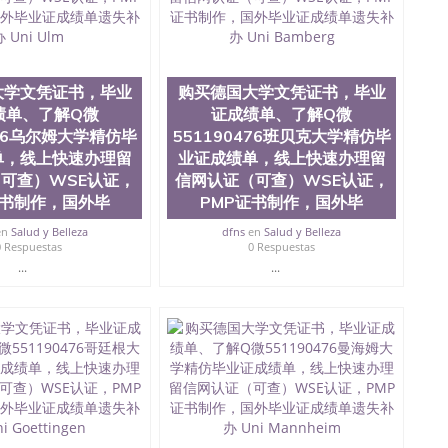
微信551190476国外硕士文凭办理QQ微信551190476 网
量QQ微信551190476国外本科毕业证怎么办理QQ微信
0476办国外文凭可找工作QQ微信551190476国外大学有毕业
51190476国外编号查询QQ微信551190476办理国外文凭
信551190476网上购买真文凭可信吗QQ微信551190476
大学文凭证书，毕业
购买德国大学文凭证书，毕业
资格证书办理QQ微信551190476如何办理学历认证QQ微信
绩单、了解Q微
证成绩单、了解Q微
塞州立大学（San Jose State University, 又译为“圣荷
476乌尔姆大学精仿毕
551190476班贝克大学精仿毕
是加州历史悠久的大学之一，也是美西地区的公立大学之一。
单，线上快速办理留
业证成绩单，线上快速办理留
顷。它是一所位于加利福尼亚州的著名综合性公立大学，它以极
可查）WSE认证，
信网认证（可查）WSE认证，
多元化学术氛围，杰出的本科教育质量，被《福克斯》杂
证书制作，国外毕
PMP证书制作，国外毕
世界各地的成百上千的海外学生前往求学。 至今，这是一
响力的高等教育机构，并获誉为美国本科教育质量的核心
en
Salud y Belleza
dfns
en
Salud y Belleza
教学排名中表现优异。其毕业生大多可以在其所处地域的
0 Respuestas
0 Respuestas
在学生大三和大四的学期提供许多相应科系的实习机会。
...
...
(CSU), 圣何塞州立大学都占据着加州所有大学中的地理
lley), 于附近的旧金山-圣何塞地区为全美的重要科技中心。约
士学科，并有来自世界60余国的学生来此就读。其有名的科
术设计，和航空学等，深受性肯定及好评；而各种大学部
人士前来研究与学习。 二、办理流程： 1、收集客户办
账转制作点做电子图； 4、电子图做好发给客户确认； 5、
照或者视频确认再付余款； 7、快递给客户（国内顺丰，国
教育部学历学位认证，留服真实存档可查，存档。 2、留学回
查。 3、留信网真实可查认证办理，存档可查，终身受