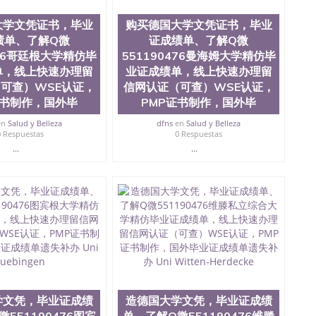
院、商学院、交流学院、地球及物质科学院、教育学院、工
学院、人文学院、护理学院、科学学院等。学校的教育学
大学文凭证书，毕业
购买德国大学文凭证书，毕业
且继续攀升中。纽约大学为学生们提供本科、硕士及博士
绩单、了解Q微
证成绩单、了解Q微
财务、教育、建筑工程、经济、医学、护理、文学、音乐、
业、环境污染控制、历史、电气工程、生物工程、建筑设
476哥廷根大学精仿毕
551190476曼海姆大学精仿毕
、土木工程、数学、化学、英语、社会科学、心理学、戏
单，线上快速办理留
业证成绩单，线上快速办理留
、人工智能、商科、金融专业 1、客户提供相关材料，确
可查）WSE认证，
信网认证（可查）WSE认证，
证成绩单等相关材料； 3、留服注册申请账号，付定金；
证书制作，国外毕
PMP证书制作，国外毕
留服递交材料； 5、等待结果，完成结果书留服直接邮寄
对海外大学及学院的毕业证成绩单所使用的材料，尺寸大
en
Salud y Belleza
dfns
en
Salud y Belleza
O烫金烫银，LOGO烫金烫银复合重叠。 文字图案浮雕，
0 Respuestas
0 Respuestas
版本文凭对照。质量得到了广大海外客户群体的认可，同
...
...
，及时掌握各大院校的（毕业证，成绩单，资格证，学生
）的版本更新信息， 能够在时间掌握的海外学历文凭的样
时间收集到原版实物，以求达到客户的需求。 我们的优
价比，通过品质和效率不断优化，为您倾情诠释什么是高性
/微信:551190476办理毕业证成绩单、教育部认证,录取通知
绩、教育部学历学位认证、毕业证、成绩单、文凭、学历
办理、仿制学位证书、毕业证文凭、文凭毕业证、毕业证
学回国人员证明、留学生认证、学历认证、文凭认证学位
文凭学历、美国文凭学历、澳洲文凭学历、加拿大文凭学
学文凭，毕业证成绩
造德国大学文凭，毕业证成绩
0476 圣何塞州立大学毕业证（San Jose State