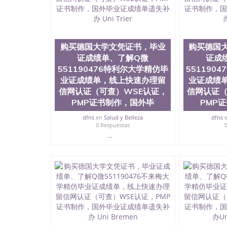
回国证明QQ微信551190476爱尔兰留学回国证明QQ
上买文凭可靠吗QQ微信551190476买国外文凭质
551190476国外大学文凭真制作QQ微信55119
证QQ微信551190476办理国外毕业证价格QQ微信5
要交定金吗QQ微信551190476办国外可查文凭QQ微
购买德国大学文凭证书，毕业
购买德国
学士学位证书查询机构QQ微信551190476 国外
证成绩单、了解Q微
证成
551190476海外文凭认证办理QQ微信551190476 圣何
551190476特利尔大学精仿毕
551190
西州立大学”）成立于1857年，简称SJSU，
业证成绩单，线上快速办理留
业证成绩
位于圣何塞市San Jose中心，占地154公
信网认证（可查）WSE认证，
信网认证（
高的就业率，全美名列前茅的毕业薪资，浓厚的
PMP证书制作，国外毕
PMP
志评选为全美50强公立综合性大学，每年有来自
所在世界上享有学术地位、声誉、实习机会和影
dfns
en
Salud y Belleza
dfns
代表。其计算机系与会计系更是在当今美国大学
0 Respuestas
世界硅谷中心得到工作机会。许多硅谷公司甚至
...
无论是加州大学系统(UC)，还是加州州立大学系统
位置。 圣何塞州立大学座落于硅谷(Silicon Va
有学生三万人，超过134种学士学科和65个硕
系如计算机科学，电子工程学，工商管理学，艺
和研究所的商学课程也吸引了众多不同国家的专业
理信息； 2、客户付定金下单； 3、公司确认到
电子图确认好转成品部做成品； 6、成品做好拍
外DHL）。 三、真实网上可查的证明材料 1、
国人员证明（使馆认证），使馆网站真实存档可