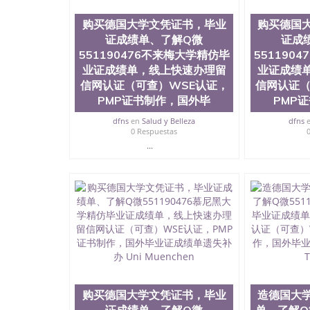
用。 四、办理流程农业科学院、艺术与建筑学
程学院、健康与人类发展学院、信息工程与科学
购买德国大学文凭证书，毕业
购买德国
院排名在全美前十名，工学院排名在前十五名，
证成绩单、了解Q微
证成
学位。学校的专业课程包括：会计学、MBA、
生物学、统计学、美术、电子工程、天文学、农
551190476不来梅大学精仿毕
551190
计、工商管理、材料科学、机械工程、航天工程
业证成绩单，线上快速办理留
业证成绩
剧、市场营销、机械工程、计算机科学、物理学
信网认证（可查）WSE认证，
信网认证（
定客户办理信息，给出操作方案； 2、补充毕业
PMP证书制作，国外毕
PMP
4、预约递交时间，公司人员陪同客户本人一起去
给客户 6、客户确认收到结果，付余款。 我们
dfns
en
Salud y Belleza
dfns
小，防伪结构（包括：水印，阴影底纹，钢印LOG
0 Respuestas
激光镭射，紫外荧光，温感，复印防伪）都有原
...
时和海外学校留学中介， 同时能做到与时俱进
卡，结业证，录取通知书，在读证明等相关材料
版，尺寸大小，纸张材质，防伪技术等等，并在
势： 我们在保证合理定价的同时，坚持较高性
价比。 咨询顾问：Sam q/微信:551190476 Q
书，雅思，留学回国证明.
公司专业制作、办理、仿制、成绩单文凭、改成
文凭、假文凭假毕业证假学历书制作、假制作、
认证、留服认证、使馆认证、使馆证明、使馆留
认证、留学生学历认证、留学生学位认证、英国
购买德国大学文凭证书，毕业
造德国大
历、新西兰学历认证等q:551190476 微信：55119