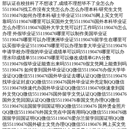
部认证在校挂科了不想读了,成绩不理想毕不了业怎么办
551190476找工作没有文凭怎么办,怎么办理本科/研究生文凭
551190476如何办理本科/硕士毕业证551190476网上买文凭可
靠吗551190476哪里可以买国外文凭551190476国外本科毕业证
怎么办理551190476国外大学文凭可以打工作吗551190476怎么
办理 外假毕业证551190476哪里可以制作美国毕业证
551190476哪里可以办理澳洲毕业证551190476留学生在哪里可
以买假毕业证551190476哪里可以办理加拿大毕业证551190476
申请学校办理假的毕业证成绩单可以吗551190476哪里可以办
理水印成绩单551190476哪里可以修改成绩单GPA分数
551190476假毕业证能查出来吗551190476假文凭网上能查到吗
551190476 如何拿到国外毕业证QQ微信551190476办假大学毕
业证QQ微信551190476国外毕业证去哪认证QQ微信551190476
找毕业证封皮QQ微信551190476国外毕业证外壳定制QQ微信
551190476快速代办国外毕业证QQ微信551190476快速拿到国
外文凭QQ微信551190476国外留学文凭认证QQ微信551190476
国外文凭回国认证QQ微信551190476泰国文凭办理QQ微信
551190476法国留学回国证明QQ微信551190476 国外烫金照片
QQ微信551190476外国文凭在中国有用吗QQ微信551190476德
国留学回国证明QQ微信551190476爱尔兰留学回国证明QQ微
信551190476国外硕士文凭办理QQ微信551190476 网上买文凭