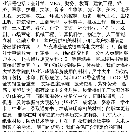
业课程包括：会计学、MBA、财务、教育、建筑工程、经
济、医学、护理、文学、音乐、生物学、统计学、美术、电子
工程、天文学、农业、环境污染控制、历史、电气工程、生物
工程、建筑设计、工商管理、材料科学、机械工程、航天工
程、土木工程、数学、化学、英语、社会科学、心理学、戏
剧、市场营销、机械工程、计算机科学、物理学、人工智能、
商科、金融专业 1、客户提供相关材料，确定客户办理信息，
给出操作方案； 2、补充毕业证成绩单等相关材料； 3、留服
注册申请账号，付定金； 4、预约递交时间，公司人员陪同客
户本人一起去留服递交材料； 5、等待结果，完成结果书留服
直接邮寄给客户 6、客户确认收到结果，付余款。 我们对海外
大学及学院的毕业证成绩单所使用的材料，尺寸大小，防伪结
构（包括：水印，阴影底纹，钢印LOGO烫金烫银，LOGO烫
金烫银复合重叠。 文字图案浮雕，激光镭射，紫外荧光，温
感，复印防伪）都有原版本文凭对照。质量得到了广大海外客
户群体的认可，同时和海外学校留学中介， 同时能做到与时
俱进，及时掌握各大院校的（毕业证，成绩单，资格证，学生
卡，结业证，录取通知书，在读证明等相关材料）的版本更新
信息， 能够在时间掌握的海外学历文凭的样版，尺寸大小，
纸张材质，防伪技术等等，并在时间收集到原版实物，以求达
到客户的需求。 我们的优势： 我们在保证合理定价的同时，