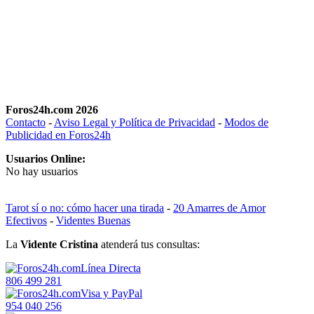
Foros24h.com 2026
Contacto
-
Aviso Legal y Política de Privacidad
-
Modos de
Publicidad en Foros24h
Usuarios Online:
No hay usuarios
Tarot sí o no: cómo hacer una tirada
-
20 Amarres de Amor
Efectivos
-
Videntes Buenas
La
Vidente Cristina
atenderá tus consultas:
Línea Directa
806 499 281
Visa y PayPal
954 040 256