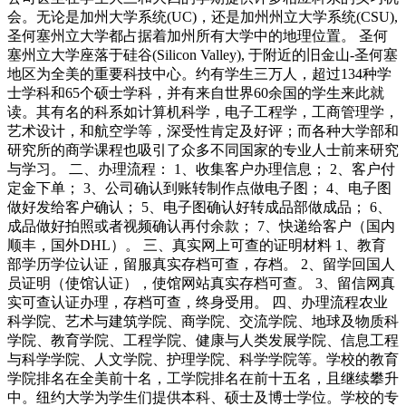
会。无论是加州大学系统(UC)，还是加州州立大学系统(CSU),
圣何塞州立大学都占据着加州所有大学中的地理位置。 圣何
塞州立大学座落于硅谷(Silicon Valley), 于附近的旧金山-圣何塞
地区为全美的重要科技中心。约有学生三万人，超过134种学
士学科和65个硕士学科，并有来自世界60余国的学生来此就
读。其有名的科系如计算机科学，电子工程学，工商管理学，
艺术设计，和航空学等，深受性肯定及好评；而各种大学部和
研究所的商学课程也吸引了众多不同国家的专业人士前来研究
与学习。 二、办理流程： 1、收集客户办理信息； 2、客户付
定金下单； 3、公司确认到账转制作点做电子图； 4、电子图
做好发给客户确认； 5、电子图确认好转成品部做成品； 6、
成品做好拍照或者视频确认再付余款； 7、快递给客户（国内
顺丰，国外DHL）。 三、真实网上可查的证明材料 1、教育
部学历学位认证，留服真实存档可查，存档。 2、留学回国人
员证明（使馆认证），使馆网站真实存档可查。 3、留信网真
实可查认证办理，存档可查，终身受用。 四、办理流程农业
科学院、艺术与建筑学院、商学院、交流学院、地球及物质科
学院、教育学院、工程学院、健康与人类发展学院、信息工程
与科学学院、人文学院、护理学院、科学学院等。学校的教育
学院排名在全美前十名，工学院排名在前十五名，且继续攀升
中。纽约大学为学生们提供本科、硕士及博士学位。学校的专