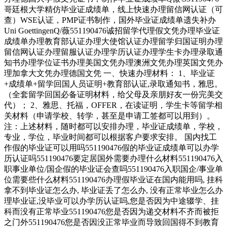
哥廷根大学精仿毕业证成绩单，线上快速办理留信网认证（可
查）WSE认证，PMP证书制作，国外毕业证成绩单遗失补办
Uni GoettingenQ/薇551190476诚招留学代理假文凭办理毕业证
成绩单办理教育部认证办理大使馆认证办理留学归国证明办理
留信网认证办理留服认证办理学历认证办理学生卡办理录取通
知书办理学位证书办理美国文凭办理澳洲文凭办理英国文凭办
理加拿大文凭办理德国文凭 一、快速办理材料： 1、毕业证
+成绩单+留学回国人员证明+教育部认证,录取通知书，雅思。
（全套留学回国必备证明材料，给父母及亲朋好友一份完美交
代）； 2、雅思、托福，OFFER，在读证明，学生卡等留学相
关材料（申请学校、转学，甚至是申请工签都可以用到）。
注：上述材料，随时都可以安排办理，毕业证成绩单，学校，
专业，学位，毕业时间都可以根据客户要求安排。 国内找工
作假的毕业证可以用吗551190476假的毕业证成绩单可以办学
历认证吗551190476要定居国外需要办理什么材料551190476入
职事业单位/国企假的毕业证会查吗551190476入职国企/事业单
位需要些什么材料551190476办理假毕业证在国内能用吗, 挂科
拿不到毕业证怎么办, 毕业证丢了怎么办, 没有正常毕业怎么办
理毕业证,没毕业可以办学历认证吗,您是否因为中途辍学、挂
科而没有正常毕业551190476您是否因为递交材料不齐而被拒
之门外551190476您是否因没正常毕业而导致回国得不到教育