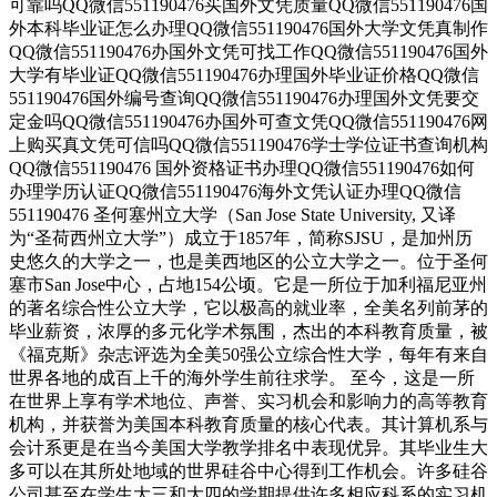
可靠吗QQ微信551190476买国外文凭质量QQ微信551190476国
外本科毕业证怎么办理QQ微信551190476国外大学文凭真制作
QQ微信551190476办国外文凭可找工作QQ微信551190476国外
大学有毕业证QQ微信551190476办理国外毕业证价格QQ微信
551190476国外编号查询QQ微信551190476办理国外文凭要交
定金吗QQ微信551190476办国外可查文凭QQ微信551190476网
上购买真文凭可信吗QQ微信551190476学士学位证书查询机构
QQ微信551190476 国外资格证书办理QQ微信551190476如何
办理学历认证QQ微信551190476海外文凭认证办理QQ微信
551190476 圣何塞州立大学（San Jose State University, 又译
为“圣荷西州立大学”）成立于1857年，简称SJSU，是加州历
史悠久的大学之一，也是美西地区的公立大学之一。位于圣何
塞市San Jose中心，占地154公顷。它是一所位于加利福尼亚州
的著名综合性公立大学，它以极高的就业率，全美名列前茅的
毕业薪资，浓厚的多元化学术氛围，杰出的本科教育质量，被
《福克斯》杂志评选为全美50强公立综合性大学，每年有来自
世界各地的成百上千的海外学生前往求学。 至今，这是一所
在世界上享有学术地位、声誉、实习机会和影响力的高等教育
机构，并获誉为美国本科教育质量的核心代表。其计算机系与
会计系更是在当今美国大学教学排名中表现优异。其毕业生大
多可以在其所处地域的世界硅谷中心得到工作机会。许多硅谷
公司甚至在学生大三和大四的学期提供许多相应科系的实习机