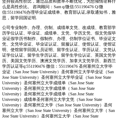
坚持较高性价比，通过品质和效率不断优化，为您倾情诠释什
么是高性价比。 咨询顾问：Sam q/微信:551190476 Q/微
信:551190476办理毕业证成绩单、教育部认证,录取通知书，雅
思，留学回国证明.
公司专业制作、办理、仿制、成绩单文凭、改成绩、教育部学
历学位认证、毕业证、成绩单、文凭、学历文凭、假文凭假毕
业证假学历书制作、假制作、办理、仿制学位证书、毕业证文
凭、文凭毕业证、毕业证认证、留服认证、使馆认证、使馆证
明、使馆留学回国人员证明、留学生认证、学历认证、文凭认
证学位认证、留学生学历认证、留学生学位认证、英国文凭学
历、美国文凭学历、澳洲文凭学历、加拿大文凭学历、新西兰
学历认证等q:551190476 微信：551190476 圣何塞州立大学毕
业证（San Jose State University）圣何塞州立大学毕业证（San
Jose State University）圣何塞州立大学毕业证（San Jose State
University）圣何塞州立大学成绩单（San Jose State
University）圣何塞州立大学成绩单（ San Jose State
University）圣何塞州立大学成绩单（San Jose State
University）成绩单圣何塞州立大学文凭（San Jose State
University）圣何塞州立大学（San Jose State University）圣何
塞州立大学（San Jose State University）圣何塞州立大学（ San
Jose State University）圣何塞州立大学（San Jose State