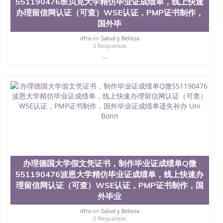
551190476班贝克大学精仿毕业证成绩单，线上快速
证认证、留服认证、使馆认证、使馆证明、使馆留学
办理留信网认证（可查）WSE认证，PMP证书制作，
回国人员证明、留学生认证、学历认证、文凭认证学
国外毕
位认证、留学生学历认证、留学生学位认证、英国文
凭学历、美国文凭学历、澳洲文凭学历、加拿大文凭
dfns
en
Salud y Belleza
学历、新西兰学历认证等q:551190476 微信：
0 Respuestas
551190476 圣何塞州立大学毕业证（San Jose State
...
University）圣何塞州立大学毕业证（San Jose State
University）圣何塞州立大学毕业证（San Jose State
University）圣何塞州立大学成绩单（San Jose State
University）圣何塞州立大学成绩单（ San Jose State
University）圣何塞州立大学成绩单（San Jose State
University）成绩单圣何塞州立大学文凭（San Jose
State University）圣何塞州立大学（San Jose State
University）圣何塞州立大学（San Jose State
University）圣何塞州立大学（ San Jose State
University）圣何塞州立大学（San Jose State
University）圣何塞州立大学文凭（San Jose State
办理德国大学假文凭证书，制作毕业证成绩单Q微
University）圣何塞州立大学文凭（San Jose State
551190476波恩大学精仿毕业证成绩单，线上快速办
University）文凭圣何塞州立大学文凭（San Jose
理留信网认证（可查）WSE认证，PMP证书制作，国
State University）圣何塞州立大学学历（ San Jose
外毕业
State University）圣何塞州立大学学历（San Jose
State University）圣何塞州立大学学历（San Jose
dfns
en
Salud y Belleza
State University）圣 塞州立大学学历（San Jose
0 Respuestas