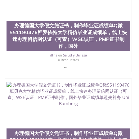
交时间，公司人员陪同客户本人一起去留服递交材
料； 5、等待结果，完成结果书留服直接邮寄给客户
6、客户确认收到结果，付余款。 我们对海外大学及
学院的毕业证成绩单所使用的材料，尺寸大小，防伪
办理德国大学假文凭证书，制作毕业证成绩单Q微
结构（包括：水印，阴影底纹，钢印LOGO烫金烫
551190476拜罗依特大学精仿毕业证成绩单，线上快
银，LOGO烫金烫银复合重叠。 文字图案浮雕，激光
镭射，紫外荧光，温感，复印防伪）都有原版本文凭
速办理留信网认证（可查）WSE认证，PMP证书制
对照。质量得到了广大海外客户群体的认可，同时和
作，国外
海外学校留学中介， 同时能做到与时俱进，及时掌握
dfns
en
Salud y Belleza
各大院校的（毕业证，成绩单，资格证，学生卡，结
0 Respuestas
业证，录取通知书，在读证明等相关材料）的版本更
...
新信息， 能够在时间掌握的海外学历文凭的样版，尺
寸大小，纸张材质，防伪技术等等，并在时间收集到
原版实物，以求达到客户的需求。 我们的优势： 我
们在保证合理定价的同时，坚持较高性价比，通过品
质和效率不断优化，为您倾情诠释什么是高性价比。
咨询顾问：Sam q/微信:551190476 Q/微
信:551190476办理毕业证成绩单、教育部认证,录取通
知书，雅思，留学回国证明.
公司专业制作、办理、仿制、成绩单文凭、改成绩、
教育部学历学位认证、毕业证、成绩单、文凭、学历
文凭、假文凭假毕业证假学历书制作、假制作、办
办理德国大学假文凭证书，制作毕业证成绩单Q微
理、仿制学位证书、毕业证文凭、文凭毕业证、毕业