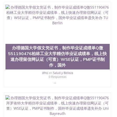
定金下单； 3、公司确认到账转制作点做电子图；
4、电子图做好发给客户确认； 5、电子图确认好转成
品部做成品； 6、成品做好拍照或者视频确认再付余
款； 7、快递给客户（国内顺丰，国外DHL）。 三、
真实网上可查的证明材料 1、教育部学历学位认证，
留服真实存档可查，存档。 2、留学回国人员证明
（使馆认证），使馆网站真实存档可查。 3、留信网
真实可查认证办理，存档可查，终身受用。 四、办理
流程农业科学院、艺术与建筑学院、商学院、交流学
院、地球及物质科学院、教育学院、工程学院、健康
办理德国大学假文凭证书，制作毕业证成绩单Q微
与人类发展学院、信息工程与科学学院、人文学院、
551190476柏林工业大学精仿毕业证成绩单，线上快
护理学院、科学学院等。学校的教育学院排名在全美
速办理留信网认证（可查）WSE认证，PMP证书制
前十名，工学院排名在前十五名，且继续攀升中。纽
作，国外
约大学为学生们提供本科、硕士及博士学位。学校的
专业课程包括：会计学、MBA、财务、教育、建筑工
dfns
en
Salud y Belleza
程、经济、医学、护理、文学、音乐、生物学、统计
0 Respuestas
学、美术、电子工程、天文学、农业、环境污染控
...
制、历史、电气工程、生物工程、建筑设计、工商管
理、材料科学、机械工程、航天工程、土木工程、数
学、化学、英语、社会科学、心理学、戏剧、市场营
销、机械工程、计算机科学、物理学、人工智能、商
科、金融专业 1、客户提供相关材料，确定客户办理
信息，给出操作方案； 2、补充毕业证成绩单等相关
材料； 3、留服注册申请账号，付定金； 4、预约递