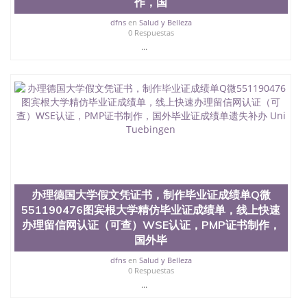
作，国
西地区的公立大学之一。位于圣何塞市San Jose中
心，占地154公顷。它是一所位于加利福尼亚州的著
dfns
en
Salud y Belleza
0 Respuestas
名综合性公立大学，它以极高的就业率，全美名列前
...
茅的毕业薪资，浓厚的多元化学术氛围，杰出的本科
教育质量，被《福克斯》杂志评选为全美50强公立综
合性大学，每年有来自世界各地的成百上千的海外学
生前往求学。 至今，这是一所在世界上享有学术地
位、声誉、实习机会和影响力的高等教育机构，并获
誉为美国本科教育质量的核心代表。其计算机系与会
计系更是在当今美国大学教学排名中表现优异。其毕
业生大多可以在其所处地域的世界硅谷中心得到工作
机会。许多硅谷公司甚至在学生大三和大四的学期提
供许多相应科系的实习机会。无论是加州大学系统
(UC)，还是加州州立大学系统(CSU), 圣何塞州立大学
都占据着加州所有大学中的地理位置。 圣何塞州立大
办理德国大学假文凭证书，制作毕业证成绩单Q微
学座落于硅谷(Silicon Valley), 于附近的旧金山-圣何塞
551190476图宾根大学精仿毕业证成绩单，线上快速
地区为全美的重要科技中心。约有学生三万人，超过
办理留信网认证（可查）WSE认证，PMP证书制作，
134种学士学科和65个硕士学科，并有来自世界60余
国外毕
国的学生来此就读。其有名的科系如计算机科学，电
子工程学，工商管理学，艺术设计，和航空学等，深
dfns
en
Salud y Belleza
受性肯定及好评；而各种大学部和研究所的商学课程
0 Respuestas
也吸引了众多不同国家的专业人士前来研究与学习。
...
二、办理流程： 1、收集客户办理信息； 2、客户付