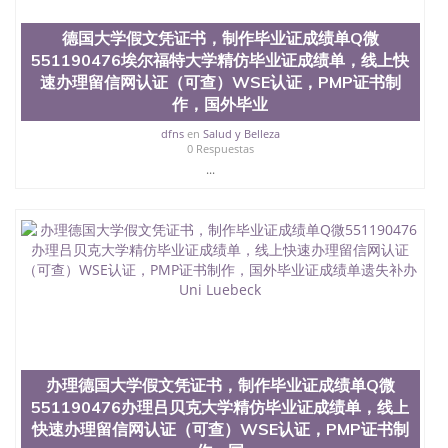
QQ微信551190476找毕业证封皮QQ微信551190476国
外毕业证外壳定制QQ微信551190476快速代办国外毕
德国大学假文凭证书，制作毕业证成绩单Q微
业证QQ微信551190476快速拿到国外文凭QQ微信
551190476埃尔福特大学精仿毕业证成绩单，线上快
551190476国外留学文凭认证QQ微信551190476国外
文凭回国认证QQ微信551190476泰国文凭办理QQ微
速办理留信网认证（可查）WSE认证，PMP证书制
信551190476法国留学回国证明QQ微信551190476 国
作，国外毕业
外烫金照片QQ微信551190476外国文凭在中国有用吗
dfns
en
Salud y Belleza
QQ微信551190476德国留学回国证明QQ微信
0 Respuestas
551190476爱尔兰留学回国证明QQ微信551190476国
...
外硕士文凭办理QQ微信551190476 网上买文凭可靠
吗QQ微信551190476买国外文凭质量QQ微信
551190476国外本科毕业证怎么办理QQ微信
551190476国外大学文凭真制作QQ微信551190476办
国外文凭可找工作QQ微信551190476国外大学有毕业
证QQ微信551190476办理国外毕业证价格QQ微信
551190476国外编号查询QQ微信551190476办理国外
文凭要交定金吗QQ微信551190476办国外可查文凭
QQ微信551190476网上购买真文凭可信吗QQ微信
551190476学士学位证书查询机构QQ微信551190476
国外资格证书办理QQ微信551190476如何办理学历认
办理德国大学假文凭证书，制作毕业证成绩单Q微
证QQ微信551190476海外文凭认证办理QQ微信
551190476 圣何塞州立大学（San Jose State
551190476办理吕贝克大学精仿毕业证成绩单，线上
University, 又译为“圣荷西州立大学”）成立于1857
快速办理留信网认证（可查）WSE认证，PMP证书制
年，简称SJSU，是加州历史悠久的大学之一，也是美