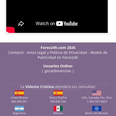
Foros24h.com 2026
Contacto
-
Aviso Legal y Política de Privacidad
-
Modos de
Publicidad en Foros24h
Usuarios Online:
|
geraldlevenson
|
Tarot sí o no: cómo hacer una tirada
-
20 Amarres de Amor
La
Vidente Cristina
atenderá tus consultas:
Efectivos
-
Videntes Buenas
Línea Directa
Visa y PayPal
USA, Canadá, Pto. Rico
806 499 281
954 040 256
1-305-507-8029
Argentina
México
Resto del Mundo