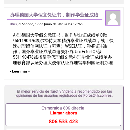
办理德国大学假文凭证书，制作毕业证成绩
单Q微551190476埃尔福特大学精仿毕业
, el Sábado, 17 de Junio de 2023 a las 17:26h
dfns
证成绩单，线上快速办理留信网认证（可
办理德国大学假文凭证书，制作毕业证成绩单Q微
查）WSE认证，PMP证书制作，国外
\551190476埃尔福特大学精仿毕业证成绩单，线上快
速办理留信网认证（可查）WSE认证，PMP证书制
作，国外毕业证成绩单遗失补办 Uni ErfurtQ/薇
551190476诚招留学代理假文凭办理毕业证成绩单办
理教育部认证办理大使馆认证办理留学归国证明办理
留信网认证办理留服认证办理学历认证办理学生卡办
- Leer más -
理录取通知书办理学位证书办理美国文凭办理澳洲文
凭办理英国文凭办理加拿大文凭办理德国文凭 一、快
速办理材料： 1、毕业证+成绩单+留学回国人员证明
+教育部认证,录取通知书，雅思。（全套留学回国必
备证明材料，给父母及亲朋好友一份完美交代）；
2、雅思、托福，OFFER，在读证明，学生卡等留学
相关材料（申请学校、转学，甚至是申请工签都可以
用到）。 注：上述材料，随时都可以安排办理，毕业
证成绩单，学校，专业，学位，毕业时间都可以根据
806 533 423
客户要求安排。 国内找工作假的毕业证可以用吗
551190476假的毕业证成绩单可以办学历认证吗