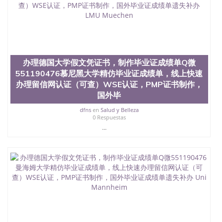
买澳洲大学毕业证成绩单假文凭学历
offieUniversityofSouthernQueensland 澳洲读书未毕
业找人做文凭学位qq微信551190476澳洲读CQU中央
昆士兰大学学历成绩单购买学位证书/澳洲读本科硕
士做文凭/购买澳洲大学毕业证成绩单假文凭学历办
理德国大学假文凭证书，制作毕业证成绩单Q微
\551190476埃尔福特大学精仿毕业证成绩单，线上快
办理德国大学假文凭证书，制作毕业证成绩单Q微
速办理留信网认证（可查）WSE认证，PMP证书制
551190476慕尼黑大学精仿毕业证成绩单，线上快速
作，国外毕业证成绩单遗失补办 Uni Erfurt
办理留信网认证（可查）WSE认证，PMP证书制作，
国外毕
dfns
en
Salud y Belleza
0 Respuestas
...