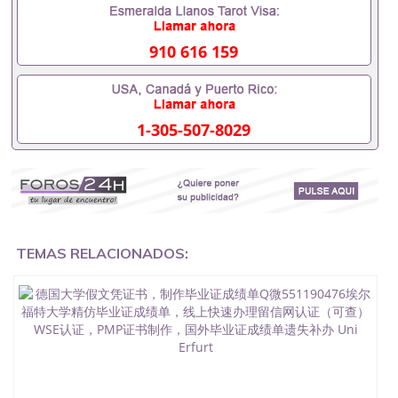
551190476要定居国外需要办理什么材料551190476
入职事业单位/国企假的毕业证会查吗551190476入职
国企/事业单位需要些什么材料551190476办理假毕业
910 616 159
证在国内能用吗, 挂科拿不到毕业证怎么办, 毕业证丢
了怎么办, 没有正常毕业怎么办理毕业证,没毕业可以
办学历认证吗,您是否因为中途辍学、挂科而没有正常
毕业551190476您是否因为递交材料不齐而被拒之门
1-305-507-8029
外551190476您是否因没正常毕业而导致回国得不到
教育部认证在校挂科了不想读了,成绩不理想毕不了业
怎么办551190476找工作没有文凭怎么办,怎么办理本
科/研究生文凭551190476如何办理本科/硕士毕业证
551190476网上买文凭可靠吗551190476哪里可以买
国外文凭551190476国外本科毕业证怎么办理
551190476国外大学文凭可以打工作吗551190476怎
么办理 外假毕业证551190476哪里可以制作美国毕业
TEMAS RELACIONADOS:
证551190476哪里可以办理澳洲毕业证551190476留
学生在哪里可以买假毕业证551190476哪里可以办理
加拿大毕业证551190476申请学校办理假的毕业证成
绩单可以吗551190476哪里可以办理水印成绩单
551190476哪里可以修改成绩单GPA分数551190476
假毕业证能查出来吗551190476假文凭网上能查到吗
551190476 如何拿到国外毕业证QQ微信551190476办
假大学毕业证QQ微信551190476国外毕业证去哪认证