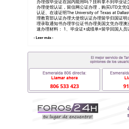
办理假毕业证在国内能用吗？挂科拿不到毕业证怎么
办理使馆认证，留信网公证办理，购买UTD文凭Q/
认证、在读证明The University of Texas a
理教育部认证办理大使馆认证办理留学归国证明
理录取通知书办理学位证书办理美国文凭办理澳
速办理材料： 1、毕业证+成绩单+留学回国人
备证明材料，给父母及亲朋好友一份完美交代）；
- Leer más -
材料（申请学校、转学，甚至是申请工签都可以
绩单，学校，专业，学位，毕业时间都可以根据
551190476假的毕业证成绩单可以办学历认证吗55
业单位/国企假的毕业证会查吗551190476入职
内能用吗, 挂科拿不到毕业证怎么办, 毕业证丢
证吗,您是否因为中途辍学、挂科而没有正常毕业5
551190476您是否因没正常毕业而导致回国
么办551190476找工作没有文凭怎么办,怎么办理
551190476网上买文凭可靠吗551190476哪
806 533 423
91
551190476国外大学文凭可以打工作吗551190
551190476哪里可以办理澳洲毕业证5511904
大毕业证551190476申请学校办理假的毕业证成绩单
哪里可以修改成绩单GPA分数551190476假毕业证能
何拿到国外毕业证QQ微信551190476办假大学毕
551190476找毕业证封皮QQ微信551190476
微信551190476快速拿到国外文凭QQ微信5511
证QQ微信551190476泰国文凭办理QQ微信5511