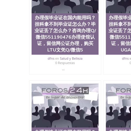
证、在读证明The University of Texas at Dallas
办理假毕业证在国内能用吗？
办理假毕
挂科拿不到毕业证怎么办？毕
挂科拿不
业证丢了怎么办？咨询办理Q/
业证丢了怎
微信551190476办理使馆认
微信551
证，留信网公证办理，购买
证，留信
LTU文凭Q/微信5
UG
dfns
en
Salud y Belleza
dfns
0 Respuestas
...