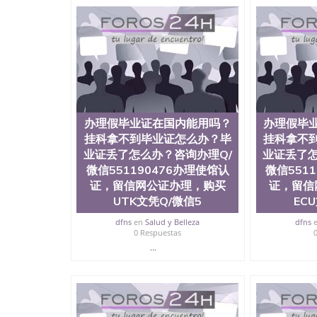
站真实存档可查。 3、留信网真实可查认证办理
与建筑学院、商学院、交流学院、地球及物质科
工程与科学学院、人文学院、护理学院、科学学
前十五名，且继续攀升中。纽约大学为学生们提
学、MBA、财务、教育、建筑工程、经济、医
程、天文学、农业、环境污染控制、历史、电气
工程、航天工程、土木工程、数学、化学、英语
机科学、物理学、人工智能、商科、金融专业 
案； 2、补充毕业证成绩单等相关材料； 3、留
办理假毕业证在国内能用吗？
办理假毕
同客户本人一起去留服递交材料； 5、等待结果
付余款。 我们对海外大学及学院的毕业证成绩
挂科拿不到毕业证怎么办？毕
挂科拿不
底纹，钢印LOGO烫金烫银，LOGO烫金烫银复
业证丢了怎么办？咨询办理Q/
业证丢了怎
防伪）都有原版本文凭对照。质量得到了广大海
微信551190476办理使馆认
微信551
到与时俱进，及时掌握各大院校的（毕业证，成
证，留信网公证办理，购买
证，留信
等相关材料）的版本更新信息， 能够在时间掌
UTK文凭Q/微信5
EC
等等，并在时间收集到原版实物，以求达到客户的
较高性价比，通过品质和效率不断优化，为您倾情诠
dfns
en
Salud y Belleza
dfns
信:551190476 Q/微信:551190476办
0 Respuestas
...
公司专业制作、办理、仿制、成绩单文凭、改成
文凭、假文凭假毕业证假学历书制作、假制作、
认证、留服认证、使馆认证、使馆证明、使馆留
认证、留学生学历认证、留学生学位认证、英国
历、新西兰学历认证等q:551190476 微信：55119