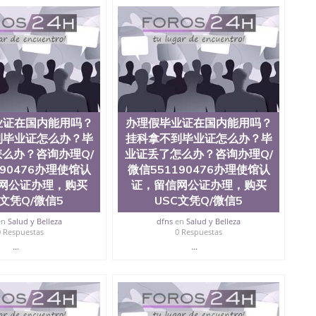
，存档可查，终身受用。 四、办理流程农业科学院、艺术
学院、教育学院、工程学院、健康与人类发展学院、信息
院等。学校的教育学院排名在全美前十名，工学院排名在
供本科、硕士及博士学位。学校的专业课程包括：会计
学、护理、文学、音乐、生物学、统计学、美术、电子工
工程、生物工程、建筑设计、工商管理、材料科学、机械
、社会科学、心理学、戏剧、市场营销、机械工程、计算
1、客户提供相关材料，确定客户办理信息，给出操作方
服注册申请账号，付定金； 4、预约递交时间，公司人员陪
业证在国内能用吗？
办理假毕业证在国内能用吗？
，完成结果书留服直接邮寄给客户 6、客户确认收到结果，
单所使用的材料，尺寸大小，防伪结构（包括：水印，阴影
到毕业证怎么办？毕
挂科拿不到毕业证怎么办？毕
合重叠。 文字图案浮雕，激光镭射，紫外荧光，温感，复印
么办？咨询办理Q/
业证丢了怎么办？咨询办理Q/
外客户群体的认可，同时和海外学校留学中介， 同时能做
190476办理使馆认
微信551190476办理使馆认
绩单，资格证，学生卡，结业证，录取通知书，在读证明
网公证办理，购买
证，留信网公证办理，购买
握的海外学历文凭的样版，尺寸大小，纸张材质，防伪技术
U文凭Q/微信5
USC文凭Q/微信5
需求。 我们的优势： 我们在保证合理定价的同时，坚持
释什么是高性价比。 咨询顾问：Sam q/微
en
Salud y Belleza
dfns
en
Salud y Belleza
理毕业证成绩单、教育部认证,录取通知书，雅思，留学回国证明.
0 Respuestas
0 Respuestas
...
...
绩、教育部学历学位认证、毕业证、成绩单、文凭、学历
办理、仿制学位证书、毕业证文凭、文凭毕业证、毕业证
学回国人员证明、留学生认证、学历认证、文凭认证学位
文凭学历、美国文凭学历、澳洲文凭学历、加拿大文凭学
0476 圣何塞州立大学毕业证（San Jose State