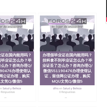
51190476德国留学回国证明QQ微信551190476爱尔兰留
微信551190476 网上买文凭可靠吗QQ微信551190476买
怎么办理QQ微信551190476国外大学文凭真制作QQ微信
0476国外大学有毕业证QQ微信551190476办理国外毕业证价
90476办理国外文凭要交定金吗QQ微信551190476办国外可
QQ微信551190476学士学位证书查询机构QQ微信
476如何办理学历认证QQ微信551190476海外文凭认证办理QQ
te University, 又译为“圣荷西州立大学”）成立于1857年，简
地区的公立大学之一。位于圣何塞市San Jose中心，占地
合性公立大学，它以极高的就业率，全美名列前茅的毕业薪
量，被《福克斯》杂志评选为全美50强公立综合性大学，
求学。 至今，这是一所在世界上享有学术地位、声誉、实
业证在国内能用吗？
办理假毕业证在国内能用吗？
本科教育质量的核心代表。其计算机系与会计系更是在当
到毕业证怎么办？毕
挂科拿不到毕业证怎么办？毕
可以在其所处地域的世界硅谷中心得到工作机会。许多硅
么办？咨询办理Q/
业证丢了怎么办？咨询办理Q/
科系的实习机会。无论是加州大学系统(UC)，还是加州
190476办理使馆认
微信551190476办理使馆认
着加州所有大学中的地理位置。 圣何塞州立大学座落于硅谷
网公证办理，购买
证，留信网公证办理，购买
何塞地区为全美的重要科技中心。约有学生三万人，超过134种学士学
生来此就读。其有名的科系如计算机科学，电子工程学，工
A文凭Q/微信5
MQU文凭Q/微信5
及好评；而各种大学部和研究所的商学课程也吸引了众多
en
Salud y Belleza
dfns
en
Salud y Belleza
程： 1、收集客户办理信息； 2、客户付定金下单； 3、
0 Respuestas
0 Respuestas
发给客户确认； 5、电子图确认好转成品部做成品； 6、
...
...
给客户（国内顺丰，国外DHL）。 三、真实网上可查的证
可查，存档。 2、留学回国人员证明（使馆认证），使馆网