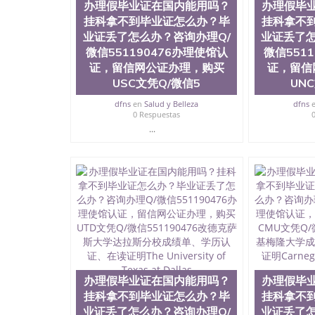
办理假毕业证在国内能用吗？
办理假毕
护理学院、科学学院等。学校的教育学院排名在
挂科拿不到毕业证怎么办？毕
挂科拿不
约大学为学生们提供本科、硕士及博士学位。学
程、经济、医学、护理、文学、音乐、生物学、
业证丢了怎么办？咨询办理Q/
业证丢了怎
制、历史、电气工程、生物工程、建筑设计、工
微信551190476办理使馆认
微信551
学、化学、英语、社会科学、心理学、戏剧、市
证，留信网公证办理，购买
证，留信
科、金融专业 1、客户提供相关材料，确定客户
USC文凭Q/微信5
UN
料； 3、留服注册申请账号，付定金； 4、预
5、等待结果，完成结果书留服直接邮寄给客户 
dfns
en
Salud y Belleza
dfns
毕业证成绩单所使用的材料，尺寸大小，防伪结构
0 Respuestas
烫金烫银复合重叠。 文字图案浮雕，激光镭射
...
得到了广大海外客户群体的认可，同时和海外学
（毕业证，成绩单，资格证，学生卡，结业证，
够在时间掌握的海外学历文凭的样版，尺寸大小
以求达到客户的需求。 我们的优势： 我们在保
优化，为您倾情诠释什么是高性价比。 咨询顾问：Sam q
成绩单、教育部认证,录取通知书，雅思，留学回
公司专业制作、办理、仿制、成绩单文凭、改成
文凭、假文凭假毕业证假学历书制作、假制作、
认证、留服认证、使馆认证、使馆证明、使馆留
认证、留学生学历认证、留学生学位认证、英国
办理假毕业证在国内能用吗？
办理假毕
历、新西兰学历认证等q:551190476 微信：55119
挂科拿不到毕业证怎么办？毕
挂科拿不
University）圣何塞州立大学毕业证（San Jose St
业证丢了怎么办？咨询办理Q/
业证丢了怎
University）圣何塞州立大学成绩单（San Jose Sta