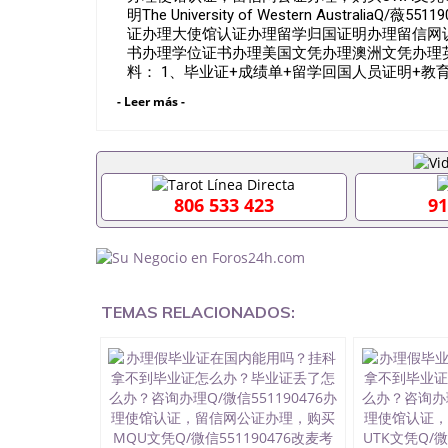
明The University of Western Austr
证办理大使馆认证办理留学归国证明办理留信网
书办理学位证书办理美国文凭办理澳洲文凭办理
料： 1、毕业证+成绩单+留学回国人员证明+
料，给父母及亲朋好友一份完美交代）； 2、雅
- Leer más -
请学校、转学，甚至是申请工签都可以用到）。
校，专业，学位，毕业时间都可以根据客户要求安排
业证成绩单可以办学历认证吗551190476要定居
毕业证会查吗551190476入职国企/事业单位需要
不到毕业证怎么办, 毕业证丢了怎么办, 没有正
806 533 423
91
中途辍学、挂科而没有正常毕业551190476您是
常毕业而导致回国得不到教育部认证在校挂科了不想
有文凭怎么办,怎么办理本科/研究生文凭5511904
551190476哪里可以买国外文凭551190476
551190476怎么办理 外假毕业证55119047
551190476留学生在哪里可以买假毕业证55119
TEMAS RELACIONADOS:
的毕业证成绩单可以吗551190476哪里可以办理水
551190476假毕业证能查出来吗551190476假
551190476办假大学毕业证QQ微信55119047
551190476国外毕业证外壳定制QQ微信55119
凭QQ微信551190476国外留学文凭认证QQ微信55
理QQ微信551190476法国留学回国证明QQ微信55
有用吗QQ微信551190476德国留学回国证明QQ微信