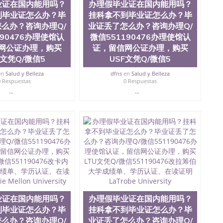
业证在国内能用吗？
办理假毕业证在国内能用吗？
全美前十名，工学院排名在前十五名，且继续攀升中。纽
到毕业证怎么办？毕
挂科拿不到毕业证怎么办？毕
校的专业课程包括：会计学、MBA、财务、教育、建筑工
统计学、美术、电子工程、天文学、农业、环境污染控
么办？咨询办理Q/
业证丢了怎么办？咨询办理Q/
商管理、材料科学、机械工程、航天工程、土木工程、数
190476办理使馆认
微信551190476办理使馆认
场营销、机械工程、计算机科学、物理学、人工智能、商
网公证办理，购买
证，留信网公证办理，购买
办理信息，给出操作方案； 2、补充毕业证成绩单等相关材
C文凭Q/微信5
USF文凭Q/微信5
约递交时间，公司人员陪同客户本人一起去留服递交材料；
6、客户确认收到结果，付余款。 我们对海外大学及学院的
en
Salud y Belleza
dfns
en
Salud y Belleza
（包括：水印，阴影底纹，钢印LOGO烫金烫银，LOGO
0 Respuestas
0 Respuestas
，紫外荧光，温感，复印防伪）都有原版本文凭对照。质量
...
...
校留学中介， 同时能做到与时俱进，及时掌握各大院校的
录取通知书，在读证明等相关材料）的版本更新信息， 能
，纸张材质，防伪技术等等，并在时间收集到原版实物，
证合理定价的同时，坚持较高性价比，通过品质和效率不断
/微信:551190476 Q/微信:551190476办理毕业证
国证明.
绩、教育部学历学位认证、毕业证、成绩单、文凭、学历
办理、仿制学位证书、毕业证文凭、文凭毕业证、毕业证
学回国人员证明、留学生认证、学历认证、文凭认证学位
文凭学历、美国文凭学历、澳洲文凭学历、加拿大文凭学
业证在国内能用吗？
办理假毕业证在国内能用吗？
0476 圣何塞州立大学毕业证（San Jose State
到毕业证怎么办？毕
挂科拿不到毕业证怎么办？毕
ate University）圣何塞州立大学毕业证（San Jose State
么办？咨询办理Q/
业证丢了怎么办？咨询办理Q/
te University）圣何塞州立大学成绩单（ San Jose State