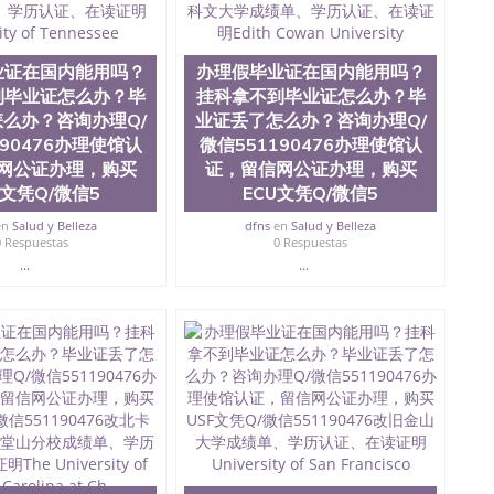
QQ微信551190476买国外文凭质量QQ微信551190476国
学文凭真制作QQ微信551190476办国外文凭可找工作QQ微
476办理国外毕业证价格QQ微信551190476国外编号查询QQ
51190476办国外可查文凭QQ微信551190476网上购买真
业证在国内能用吗？
办理假毕业证在国内能用吗？
机构QQ微信551190476 国外资格证书办理QQ微信
到毕业证怎么办？毕
挂科拿不到毕业证怎么办？毕
76海外文凭认证办理QQ微信551190476 圣何塞州立大学
么办？咨询办理Q/
业证丢了怎么办？咨询办理Q/
为“圣荷西州立大学”）成立于1857年，简称SJSU，是加州历史悠久的大
190476办理使馆认
微信551190476办理使馆认
市San Jose中心，占地154公顷。它是一所位于加利
网公证办理，购买
证，留信网公证办理，购买
业率，全美名列前茅的毕业薪资，浓厚的多元化学术氛
K文凭Q/微信5
ECU文凭Q/微信5
选为全美50强公立综合性大学，每年有来自世界各地的成
在世界上享有学术地位、声誉、实习机会和影响力的高等教
en
Salud y Belleza
dfns
en
Salud y Belleza
。其计算机系与会计系更是在当今美国大学教学排名中表
0 Respuestas
0 Respuestas
硅谷中心得到工作机会。许多硅谷公司甚至在学生大三和
...
...
大学系统(UC)，还是加州州立大学系统(CSU), 圣何
州立大学座落于硅谷(Silicon Valley), 于附近的旧
生三万人，超过134种学士学科和65个硕士学科，并有来
如计算机科学，电子工程学，工商管理学，艺术设计，和航
究所的商学课程也吸引了众多不同国家的专业人士前来研
息； 2、客户付定金下单； 3、公司确认到账转制作点做电
图确认好转成品部做成品； 6、成品做好拍照或者视频确认
L）。 三、真实网上可查的证明材料 1、教育部学历学位认
员证明（使馆认证），使馆网站真实存档可查。 3、留信网
、办理流程农业科学院、艺术与建筑学院、商学院、交流学
健康与人类发展学院、信息工程与科学学院、人文学院、