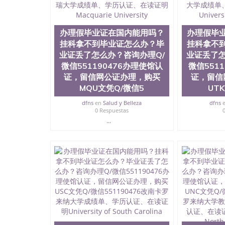
硕士文凭办理QQ微信551190476 网上买文凭可靠吗
外本科毕业证怎么办理QQ微信551190476国外大
信551190476国外大学有毕业证QQ微信551190
微信551190476办理国外文凭要交定金吗QQ微信5
办理假毕业证在国内能用吗？
办理假毕
文凭可信吗QQ微信551190476学士学位证书查询
挂科拿不到毕业证怎么办？毕
挂科拿不
551190476如何办理学历认证QQ微信5511904
业证丢了怎么办？咨询办理Q/
业证丢了怎
（San Jose State University, 又译
微信551190476办理使馆认
微信551
学之一，也是美西地区的公立大学之一。位于圣何塞
证，留信网公证办理，购买
证，留信
福尼亚州的著名综合性公立大学，它以极高的就
MQU文凭Q/微信5
UT
围，杰出的本科教育质量，被《福克斯》杂志评
百上千的海外学生前往求学。 至今，这是一所
dfns
en
Salud y Belleza
dfns
育机构，并获誉为美国本科教育质量的核心代表
0 Respuestas
现优异。其毕业生大多可以在其所处地域的世界
...
大四的学期提供许多相应科系的实习机会。无论是加州
塞州立大学都占据着加州所有大学中的地理位置。 圣何塞
金山-圣何塞地区为全美的重要科技中心。约有学
自世界60余国的学生来此就读。其有名的科系
空学等，深受性肯定及好评；而各种大学部和研
究与学习。 二、办理流程： 1、收集客户办理信
子图； 4、电子图做好发给客户确认； 5、电子
再付余款； 7、快递给客户（国内顺丰，国外DH
证，留服真实存档可查，存档。 2、留学回国人
真实可查认证办理，存档可查，终身受用。 四
院、地球及物质科学院、教育学院、工程学院、