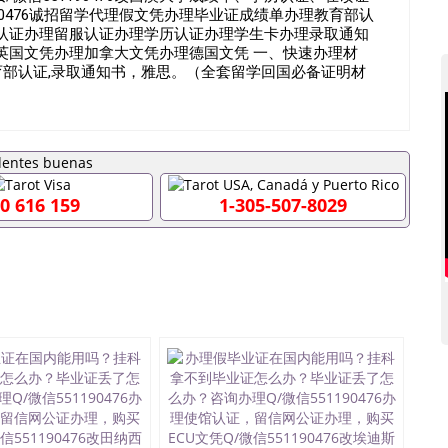
aliaQ/薇551190476诚招留学代理假文凭办理毕业证成绩单办理教育部认
认证办理留服认证办理学历认证办理学生卡办理录取通知
英国文凭办理加拿大文凭办理德国文凭 一、快速办理材
教育部认证,录取通知书，雅思。（全套留学回国必备证明材
思、托福，OFFER，在读证明，学生卡等留学相关材料（申
 注：上述材料，随时都可以安排办理，毕业证成绩单，学
。 国内找工作假的毕业证可以用吗551190476假的毕
国外需要办理什么材料551190476入职事业单位/国企假的
些什么材料551190476办理假毕业证在国内能用吗, 挂科拿
常毕业怎么办理毕业证,没毕业可以办学历认证吗,您是否因为
0 616 159
1-305-507-8029
否因为递交材料不齐而被拒之门外551190476您是否因没正
读了,成绩不理想毕不了业怎么办551190476找工作没
76如何办理本科/硕士毕业证551190476网上买文凭可靠吗
国外本科毕业证怎么办理551190476国外大学文凭可以打工作吗
6哪里可以制作美国毕业证551190476哪里可以办理澳洲毕业证
0476哪里可以办理加拿大毕业证551190476申请学校办理假
印成绩单551190476哪里可以修改成绩单GPA分数
文凭网上能查到吗551190476 如何拿到国外毕业证QQ微信
6国外毕业证去哪认证QQ微信551190476找毕业证封皮QQ微信
0476快速代办国外毕业证QQ微信551190476快速拿到国外文
1190476国外文凭回国认证QQ微信551190476泰国文凭办
1190476 国外烫金照片QQ微信551190476外国文凭在中国
551190476爱尔兰留学回国证明QQ微信551190476国外