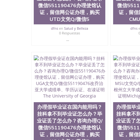
微信551190476办理使馆认
University）圣何塞州立大学成绩单（San Jose S
微信551
State University）圣何塞州立大学（San Jose St
证，留信网公证办理，购买
证，留信
University）圣何塞州立大学（ San Jose State Un
UTD文凭Q/微信5
CM
圣何塞州立大学文凭（San Jose State Universit
圣何塞州立大学文凭（San Jose State Universit
dfns
en
Salud y Belleza
dfns
0 Respuestas
塞州立大学学历（San Jose State University）
...
大学学历（San Jose State University）圣何塞
（San Jose State University）圣何塞州立大学（S
State University）圣何塞州立大学学位证（San J
State University）圣何塞州立大学学位证（San Jos
University）圣何塞州立大学（San Jose State Un
何塞州立大学（San Jose State University）圣
立大学学位证（San Jose State University）圣
立大学结业证（San Jose State University）圣
立大学学位证（San Jose State University）圣
立大学学历证书（San Jose State University）
塞州立大学学历证书（San Jose State Unive
读CQU中央昆士兰大学学历 绩单购买学位证书
办理假毕业证在国内能用吗？
办理假毕
学历offieUniversityofSouthernQueens
挂科拿不到毕业证怎么办？毕
挂科拿不
央昆士兰大学学历成绩单购买学位证书/澳洲读
业证丢了怎么办？咨询办理Q/
业证丢了怎
理假毕业证在国内能用吗？挂科拿不到毕业证怎么办
微信551190476办理使馆认
微信551
理使馆认证，留信网公证办理，购买UWA文凭Q/微
证，留信网公证办理，购买
证，留信
The University of Western Australia