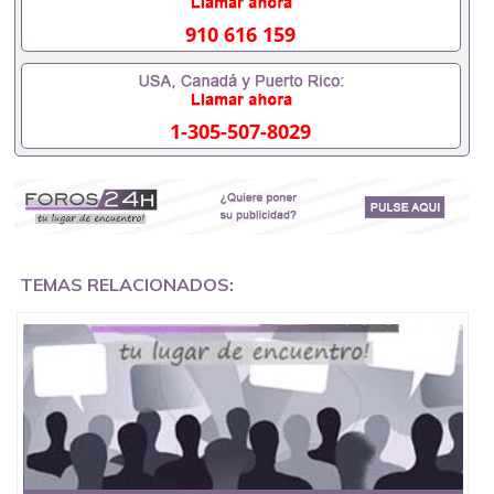
外需要办理什么材料551190476入职事业单位/国企假
的毕业证会查吗551190476入职国企/事业单位需要些
910 616 159
什么材料551190476办理假毕业证在国内能用吗, 挂科
拿不到毕业证怎么办, 毕业证丢了怎么办, 没有正常毕
业怎么办理毕业证,没毕业可以办学历认证吗,您是否
因为中途辍学、挂科而没有正常毕业551190476您是
1-305-507-8029
否因为递交材料不齐而被拒之门外551190476您是否
因没正常毕业而导致回国得不到教育部认证在校挂科
了不想读了,成绩不理想毕不了业怎么办551190476找
工作没有文凭怎么办,怎么办理本科/研究生文凭
551190476如何办理本科/硕士毕业证551190476网上
买文凭可靠吗551190476哪里可以买国外文凭
551190476国外本科毕业证怎么办理551190476国外
大学文凭可以打工作吗551190476怎么办理 外假毕业
TEMAS RELACIONADOS:
证551190476哪里可以制作美国毕业证551190476哪
里可以办理澳洲毕业证551190476留学生在哪里可以
买假毕业证551190476哪里可以办理加拿大毕业证
551190476申请学校办理假的毕业证成绩单可以吗
551190476哪里可以办理水印成绩单551190476哪里
可以修改成绩单GPA分数551190476假毕业证能查出
来吗551190476假文凭网上能查到吗551190476 如何
拿到国外毕业证QQ微信551190476办假大学毕业证
QQ微信551190476国外毕业证去哪认证QQ微信
551190476找毕业证封皮QQ微信551190476国外毕业