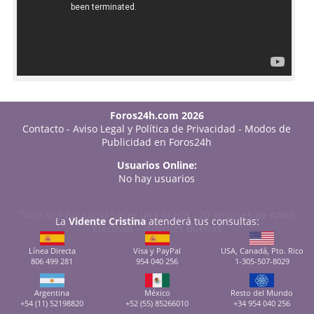
Foros24h.com 2026
Contacto
-
Aviso Legal y Política de Privacidad
-
Modos de
Publicidad en Foros24h
Usuarios Online:
No hay usuarios
Tarot sí o no: cómo hacer una tirada
-
20 Amarres de Amor
La
Vidente Cristina
atenderá tus consultas:
Efectivos
-
Videntes Buenas
Línea Directa
Visa y PayPal
USA, Canadá, Pto. Rico
806 499 281
954 040 256
1-305-507-8029
Argentina
México
Resto del Mundo
+54 (11) 52198820
+52 (55) 85266010
+34 954 040 256