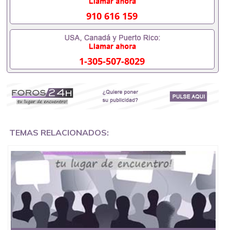
办理什么材料551190476入职事业单位/国企假的毕业
证会查吗551190476入职国企/事业单位需要些什么材
910 616 159
料551190476办理假毕业证在国内能用吗, 挂科拿不到
毕业证怎么办, 毕业证丢了怎么办, 没有正常毕业怎么
办理毕业证,没毕业可以办学历认证吗,您是否因为中
途辍学、挂科而没有正常毕业551190476您是否因为
1-305-507-8029
递交材料不齐而被拒之门外551190476您是否因没正
常毕业而导致回国得不到教育部认证在校挂科了不想
读了,成绩不理想毕不了业怎么办551190476找工作没
有文凭怎么办,怎么办理本科/研究生文凭551190476
如何办理本科/硕士毕业证551190476网上买文凭可靠
吗551190476哪里可以买国外文凭551190476国外本
科毕业证怎么办理551190476国外大学文凭可以打工
作吗551190476怎么办理 外假毕业证551190476哪里
TEMAS RELACIONADOS:
可以制作美国毕业证551190476哪里可以办理澳洲毕
业证551190476留学生在哪里可以买假毕业证
551190476哪里可以办理加拿大毕业证551190476申
请学校办理假的毕业证成绩单可以吗551190476哪里
可以办理水印成绩单551190476哪里可以修改成绩单
GPA分数551190476假毕业证能查出来吗551190476
假文凭网上能查到吗551190476 如何拿到国外毕业证
QQ微信551190476办假大学毕业证QQ微信551190476
国外毕业证去哪认证QQ微信551190476找毕业证封皮
QQ微信551190476国外毕业证外壳定制QQ微信