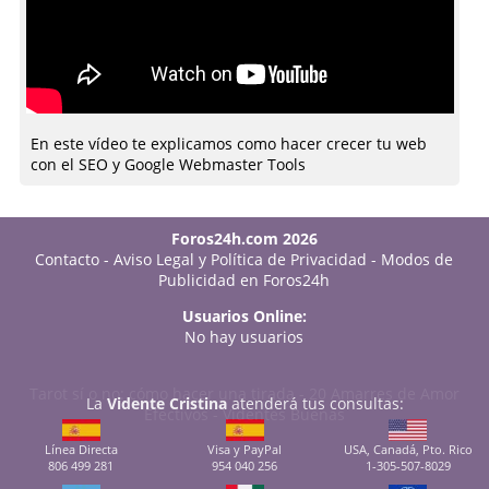
En este vídeo te explicamos como hacer crecer tu web
con el SEO y Google Webmaster Tools
Foros24h.com 2026
Contacto
-
Aviso Legal y Política de Privacidad
-
Modos de
Publicidad en Foros24h
Usuarios Online:
No hay usuarios
Tarot sí o no: cómo hacer una tirada
-
20 Amarres de Amor
La
Vidente Cristina
atenderá tus consultas:
Efectivos
-
Videntes Buenas
Línea Directa
Visa y PayPal
USA, Canadá, Pto. Rico
806 499 281
954 040 256
1-305-507-8029