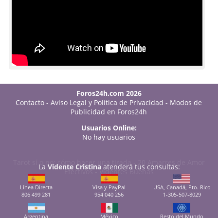
Foros24h.com 2026
Contacto
-
Aviso Legal y Política de Privacidad
-
Modos de
Publicidad en Foros24h
Usuarios Online:
No hay usuarios
Tarot sí o no: cómo hacer una tirada
-
20 Amarres de Amor
La
Vidente Cristina
atenderá tus consultas:
Efectivos
-
Videntes Buenas
Línea Directa
Visa y PayPal
USA, Canadá, Pto. Rico
806 499 281
954 040 256
1-305-507-8029
Argentina
México
Resto del Mundo