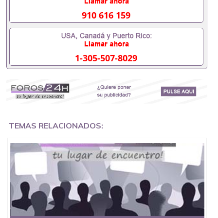
551190476要定居国外需要办理什么材料551190476
入职事业单位/国企假的毕业证会查吗551190476入职
910 616 159
国企/事业单位需要些什么材料551190476办理假毕业
证在国内能用吗, 挂科拿不到毕业证怎么办, 毕业证丢
了怎么办, 没有正常毕业怎么办理毕业证,没毕业可以
办学历认证吗,您是否因为中途辍学、挂科而没有正常
1-305-507-8029
毕业551190476您是否因为递交材料不齐而被拒之门
外551190476您是否因没正常毕业而导致回国得不到
教育部认证在校挂科了不想读了,成绩不理想毕不了业
怎么办551190476找工作没有文凭怎么办,怎么办理本
科/研究生文凭551190476如何办理本科/硕士毕业证
551190476网上买文凭可靠吗551190476哪里可以买
国外文凭551190476国外本科毕业证怎么办理
551190476国外大学文凭可以打工作吗551190476怎
TEMAS RELACIONADOS:
么办理 外假毕业证551190476哪里可以制作美国毕业
证551190476哪里可以办理澳洲毕业证551190476留
学生在哪里可以买假毕业证551190476哪里可以办理
加拿大毕业证551190476申请学校办理假的毕业证成
绩单可以吗551190476哪里可以办理水印成绩单
551190476哪里可以修改成绩单GPA分数551190476
假毕业证能查出来吗551190476假文凭网上能查到吗
551190476 如何拿到国外毕业证QQ微信551190476办
假大学毕业证QQ微信551190476国外毕业证去哪认证
QQ微信551190476找毕业证封皮QQ微信551190476国