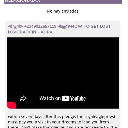
No hay entradas
⫷ ௵⫸ +2349022657119 ⫷௵⫸HOW TO GET LOST
LOVE BACK IN HAORA
with­in seven days after this pledg­e, the royaleaglepriest
must pay you a visit in your dream­s to lead you from
there­. Do­n’t make this pledg­e if you are not ready for the