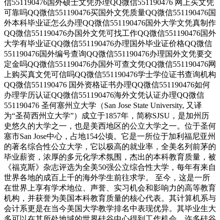
信551190476国外硕士文凭办理QQ微信551190476 网上买文凭
可靠吗QQ微信551190476买国外文凭质量QQ微信551190476国
外本科毕业证怎么办理QQ微信551190476国外大学文凭真制作
QQ微信551190476办国外文凭可找工作QQ微信551190476国外
大学有毕业证QQ微信551190476办理国外毕业证价格QQ微信
551190476国外编号查询QQ微信551190476办理国外文凭要交
定金吗QQ微信551190476办国外可查文凭QQ微信551190476网
上购买真文凭可信吗QQ微信551190476学士学位证书查询机构
QQ微信551190476 国外资格证书办理QQ微信551190476如何
办理学历认证QQ微信551190476海外文凭认证办理QQ微信
551190476 圣何塞州立大学（San Jose State University, 又译
为“圣荷西州立大学”）成立于1857年，简称SJSU，是加州历
史悠久的大学之一，也是美西地区的公立大学之一。位于圣何
塞市San Jose中心，占地154公顷。它是一所位于加利福尼亚州
的著名综合性公立大学，它以极高的就业率，全美名列前茅的
毕业薪资，浓厚的多元化学术氛围，杰出的本科教育质量，被
《福克斯》杂志评选为全美50强公立综合性大学，每年有来自
世界各地的成百上千的海外学生前往求学。 至今，这是一所
在世界上享有学术地位、声誉、实习机会和影响力的高等教育
机构，并获誉为美国本科教育质量的核心代表。其计算机系与
会计系更是在当今美国大学教学排名中表现优异。其毕业生大
多可以在其所处地域的世界硅谷中心得到工作机会。许多硅谷