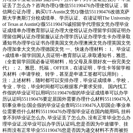
证丢了怎么办？咨询办理Q/微信551190476办理使馆认证，留
信网公证办理，购买UT-Austin文凭Q/微信551190476改德克萨
斯大学奥斯汀分校成绩单、学历认证、在读证明The University
of Texas at AustinQ/薇551190476诚招留学代理假文凭办理毕业
证成绩单办理教育部认证办理大使馆认证办理留学归国证明办
理留信网认证办理留服认证办理学历认证办理学生卡办理录取
通知书办理学位证书办理美国文凭办理澳洲文凭办理英国文凭
办理加拿大文凭办理德国文凭 一、快速办理材料： 1、毕业证
+成绩单+留学回国人员证明+教育部认证,录取通知书，雅思。
（全套留学回国必备证明材料，给父母及亲朋好友一份完美交
代）； 2、雅思、托福，OFFER，在读证明，学生卡等留学相
关材料（申请学校、转学，甚至是申请工签都可以用到）。
注：上述材料，随时都可以安排办理，毕业证成绩单，学校，
专业，学位，毕业时间都可以根据客户要求安排。 国内找工
作假的毕业证可以用吗551190476假的毕业证成绩单可以办学
历认证吗551190476要定居国外需要办理什么材料551190476入
职事业单位/国企假的毕业证会查吗551190476入职国企/事业单
位需要些什么材料551190476办理假毕业证在国内能用吗, 挂科
拿不到毕业证怎么办, 毕业证丢了怎么办, 没有正常毕业怎么办
理毕业证,没毕业可以办学历认证吗,您是否因为中途辍学、挂
科而没有正常毕业551190476您是否因为递交材料不齐而被拒