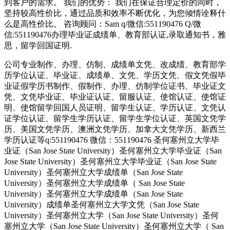
到客户的需求。 我们的优势： 我们在保证合理定价的同时，
坚持较高性价比，通过品质和效率不断优化，为您倾情诠释什
么是高性价比。 咨询顾问：Sam q/微信:551190476 Q/微
信:551190476办理毕业证成绩单、教育部认证,录取通知书，雅
思，留学回国证明.
公司专业制作、办理、仿制、成绩单文凭、改成绩、教育部学
历学位认证、毕业证、成绩单、文凭、学历文凭、假文凭假毕
业证假学历书制作、假制作、办理、仿制学位证书、毕业证文
凭、文凭毕业证、毕业证认证、留服认证、使馆认证、使馆证
明、使馆留学回国人员证明、留学生认证、学历认证、文凭认
证学位认证、留学生学历认证、留学生学位认证、英国文凭学
历、美国文凭学历、澳洲文凭学历、加拿大文凭学历、新西兰
学历认证等q:551190476 微信：551190476 圣何塞州立大学毕
业证（San Jose State University）圣何塞州立大学毕业证（San
Jose State University）圣何塞州立大学毕业证（San Jose State
University）圣何塞州立大学成绩单（San Jose State
University）圣何塞州立大学成绩单（ San Jose State
University）圣何塞州立大学成绩单（San Jose State
University）成绩单圣何塞州立大学文凭（San Jose State
University）圣何塞州立大学（San Jose State University）圣何
塞州立大学（San Jose State University）圣何塞州立大学（ San