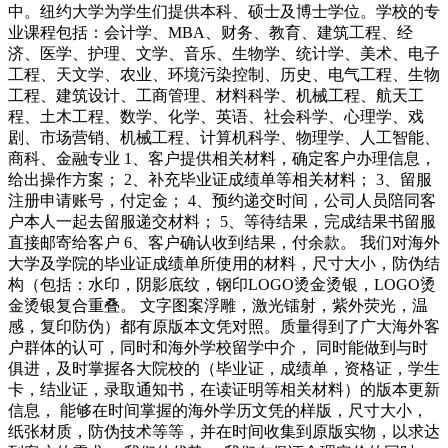
中。纽约大学为学生们提供本科、硕士及博士学位。学校的专
业课程包括：会计学、MBA、财务、教育、建筑工程、经
济、医学、护理、文学、音乐、生物学、统计学、美术、电子
工程、天文学、农业、环境污染控制、历史、电气工程、生物
工程、建筑设计、工商管理、材料科学、机械工程、航天工
程、土木工程、数学、化学、英语、社会科学、心理学、戏
剧、市场营销、机械工程、计算机科学、物理学、人工智能、
商科、金融专业 1、客户提供相关材料，确定客户办理信息，
给出操作方案； 2、补充毕业证成绩单等相关材料； 3、留服
注册申请账号，付定金； 4、预约递交时间，公司人员陪同客
户本人一起去留服递交材料； 5、等待结果，完成结果书留服
直接邮寄给客户 6、客户确认收到结果，付余款。 我们对海外
大学及学院的毕业证成绩单所使用的材料，尺寸大小，防伪结
构（包括：水印，阴影底纹，钢印LOGO烫金烫银，LOGO烫
金烫银复合重叠。 文字图案浮雕，激光镭射，紫外荧光，温
感，复印防伪）都有原版本文凭对照。质量得到了广大海外客
户群体的认可，同时和海外学校留学中介， 同时能做到与时
俱进，及时掌握各大院校的（毕业证，成绩单，资格证，学生
卡，结业证，录取通知书，在读证明等相关材料）的版本更新
信息， 能够在时间掌握的海外学历文凭的样版，尺寸大小，
纸张材质，防伪技术等等，并在时间收集到原版实物，以求达