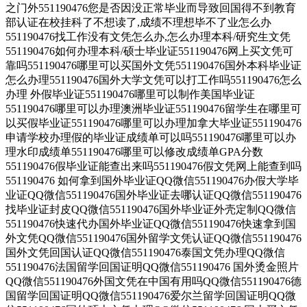
之门外551190476您是否因没正常毕业而导致回国得不到教育
部认证在校挂科了不想读了,成绩不理想毕不了业怎么办
551190476找工作没有文凭怎么办,怎么办理本科/研究生文凭
551190476如何办理本科/硕士毕业证551190476网上买文凭可
靠吗551190476哪里可以买国外文凭551190476国外本科毕业证
怎么办理551190476国外大学文凭可以打工作吗551190476怎么
办理 外假毕业证551190476哪里可以制作美国毕业证
551190476哪里可以办理澳洲毕业证551190476留学生在哪里可
以买假毕业证551190476哪里可以办理加拿大毕业证551190476
申请学校办理假的毕业证成绩单可以吗551190476哪里可以办
理水印成绩单551190476哪里可以修改成绩单GPA分数
551190476假毕业证能查出来吗551190476假文凭网上能查到吗
551190476 如何拿到国外毕业证QQ微信551190476办假大学毕
业证QQ微信551190476国外毕业证去哪认证QQ微信551190476
找毕业证封皮QQ微信551190476国外毕业证外壳定制QQ微信
551190476快速代办国外毕业证QQ微信551190476快速拿到国
外文凭QQ微信551190476国外留学文凭认证QQ微信551190476
国外文凭回国认证QQ微信551190476泰国文凭办理QQ微信
551190476法国留学回国证明QQ微信551190476 国外烫金照片
QQ微信551190476外国文凭在中国有用吗QQ微信551190476德
国留学回国证明QQ微信551190476爱尔兰留学回国证明QQ微