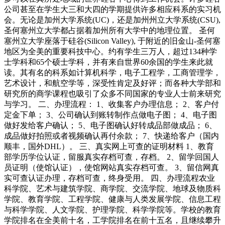
公司甚至在学生大三和大四的学期提供许多相应科系的实习机
会。无论是加州大学系统(UC)，还是加州州立大学系统(CSU),
圣何塞州立大学都占据着加州所有大学中的地理位置。 圣何
塞州立大学座落于硅谷(Silicon Valley), 于附近的旧金山-圣何塞
地区为全美的重要科技中心。约有学生三万人，超过134种学
士学科和65个硕士学科，并有来自世界60余国的学生来此就
读。其有名的科系如计算机科学，电子工程学，工商管理学，
艺术设计，和航空学等，深受性肯定及好评；而各种大学部和
研究所的商学课程也吸引了众多不同国家的专业人士前来研究
与学习。 二、办理流程： 1、收集客户办理信息； 2、客户付
定金下单； 3、公司确认到账转制作点做电子图； 4、电子图
做好发给客户确认； 5、电子图确认好转成品部做成品； 6、
成品做好拍照或者视频确认再付余款； 7、快递给客户（国内
顺丰，国外DHL）。 三、真实网上可查的证明材料 1、教育
部学历学位认证，留服真实存档可查，存档。 2、留学回国人
员证明（使馆认证），使馆网站真实存档可查。 3、留信网真
实可查认证办理，存档可查，终身受用。 四、办理流程农业
科学院、艺术与建筑学院、商学院、交流学院、地球及物质科
学院、教育学院、工程学院、健康与人类发展学院、信息工程
与科学学院、人文学院、护理学院、科学学院等。学校的教育
学院排名在全美前十名，工学院排名在前十五名，且继续攀升