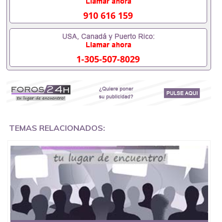
551190476要定居国外需要办理什么材料551190476
入职事业单位/国企假的毕业证会查吗551190476入职
910 616 159
国企/事业单位需要些什么材料551190476办理假毕业
证在国内能用吗, 挂科拿不到毕业证怎么办, 毕业证丢
了怎么办, 没有正常毕业怎么办理毕业证,没毕业可以
办学历认证吗,您是否因为中途辍学、挂科而没有正常
1-305-507-8029
毕业551190476您是否因为递交材料不齐而被拒之门
外551190476您是否因没正常毕业而导致回国得不到
教育部认证在校挂科了不想读了,成绩不理想毕不了业
怎么办551190476找工作没有文凭怎么办,怎么办理本
科/研究生文凭551190476如何办理本科/硕士毕业证
551190476网上买文凭可靠吗551190476哪里可以买
国外文凭551190476国外本科毕业证怎么办理
551190476国外大学文凭可以打工作吗551190476怎
TEMAS RELACIONADOS:
么办理 外假毕业证551190476哪里可以制作美国毕业
证551190476哪里可以办理澳洲毕业证551190476留
学生在哪里可以买假毕业证551190476哪里可以办理
加拿大毕业证551190476申请学校办理假的毕业证成
绩单可以吗551190476哪里可以办理水印成绩单
551190476哪里可以修改成绩单GPA分数551190476
假毕业证能查出来吗551190476假文凭网上能查到吗
551190476 如何拿到国外毕业证QQ微信551190476办
假大学毕业证QQ微信551190476国外毕业证去哪认证
QQ微信551190476找毕业证封皮QQ微信551190476国