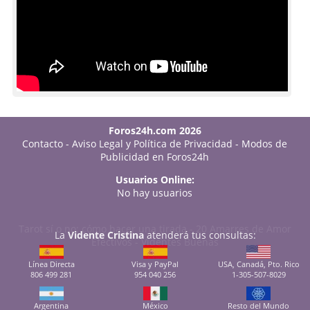
Foros24h.com 2026
Contacto
-
Aviso Legal y Política de Privacidad
-
Modos de
Publicidad en Foros24h
Usuarios Online:
No hay usuarios
Tarot sí o no: cómo hacer una tirada
-
20 Amarres de Amor
La
Vidente Cristina
atenderá tus consultas:
Efectivos
-
Videntes Buenas
Línea Directa
Visa y PayPal
USA, Canadá, Pto. Rico
806 499 281
954 040 256
1-305-507-8029
Argentina
México
Resto del Mundo