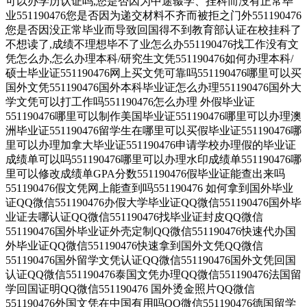
可以办学历认证吗,您是否因为中途辍学、挂科而没有正常毕
业551190476您是否因为递交材料不齐而被拒之门外551190476
您是否因没正常毕业而导致回国得不到教育部认证在校挂科了
不想读了,成绩不理想毕不了业怎么办551190476找工作没有文
凭怎么办,怎么办理本科/研究生文凭551190476如何办理本科/
硕士毕业证551190476网上买文凭可靠吗551190476哪里可以买
国外文凭551190476国外本科毕业证怎么办理551190476国外大
学文凭可以打工作吗551190476怎么办理 外假毕业证
551190476哪里可以制作美国毕业证551190476哪里可以办理澳
洲毕业证551190476留学生在哪里可以买假毕业证551190476哪
里可以办理加拿大毕业证551190476申请学校办理假的毕业证
成绩单可以吗551190476哪里可以办理水印成绩单551190476哪
里可以修改成绩单GPA分数551190476假毕业证能查出来吗
551190476假文凭网上能查到吗551190476 如何拿到国外毕业
证QQ微信551190476办假大学毕业证QQ微信551190476国外毕
业证去哪认证QQ微信551190476找毕业证封皮QQ微信
551190476国外毕业证外壳定制QQ微信551190476快速代办国
外毕业证QQ微信551190476快速拿到国外文凭QQ微信
551190476国外留学文凭认证QQ微信551190476国外文凭回国
认证QQ微信551190476泰国文凭办理QQ微信551190476法国留
学回国证明QQ微信551190476 国外烫金照片QQ微信
551190476外国文凭在中国有用吗QQ微信551190476德国留学