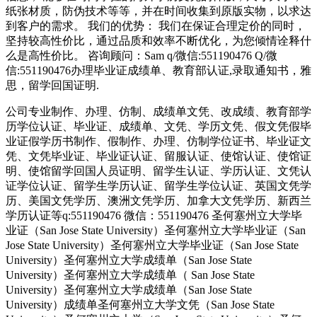
纸张材质，防伪技术等等，并在时间收集到原版实物，以求达
到客户的需求。 我们的优势： 我们在保证合理定价的同时，
坚持较高性价比，通过品质和效率不断优化，为您倾情诠释什
么是高性价比。 咨询顾问：Sam q/微信:551190476 Q/微
信:551190476办理毕业证成绩单、教育部认证,录取通知书，雅
思，留学回国证明.
公司专业制作、办理、仿制、成绩单文凭、改成绩、教育部学
历学位认证、毕业证、成绩单、文凭、学历文凭、假文凭假毕
业证假学历书制作、假制作、办理、仿制学位证书、毕业证文
凭、文凭毕业证、毕业证认证、留服认证、使馆认证、使馆证
明、使馆留学回国人员证明、留学生认证、学历认证、文凭认
证学位认证、留学生学历认证、留学生学位认证、英国文凭学
历、美国文凭学历、澳洲文凭学历、加拿大文凭学历、新西兰
学历认证等q:551190476 微信：551190476 圣何塞州立大学毕
业证（San Jose State University）圣何塞州立大学毕业证（San
Jose State University）圣何塞州立大学毕业证（San Jose State
University）圣何塞州立大学成绩单（San Jose State
University）圣何塞州立大学成绩单（ San Jose State
University）圣何塞州立大学成绩单（San Jose State
University）成绩单圣何塞州立大学文凭（San Jose State