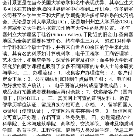
会计系更是在当今美国大学教学排名中表现优异。其毕业生大
多可以在其所处地域的世界硅谷中心得到工作机会。许多硅谷
公司甚至在学生大三和大四的学期提供许多相应科系的实习机
会。无论是加州大学系统(UC)，还是加州州立大学系统(CSU),
圣何塞州立大学都占据着加州所有大学中的地理位置。 圣何
塞州立大学座落于硅谷(Silicon Valley), 于附近的旧金山-圣何塞
地区为全美的重要科技中心。约有学生三万人，超过134种学
士学科和65个硕士学科，并有来自世界60余国的学生来此就
读。其有名的科系如计算机科学，电子工程学，工商管理学，
艺术设计，和航空学等，深受性肯定及好评；而各种大学部和
研究所的商学课程也吸引了众多不同国家的专业人士前来研究
与学习。 二、办理流程： 1、收集客户办理信息； 2、客户付
定金下单； 3、公司确认到账转制作点做电子图； 4、电子图
做好发给客户确认； 5、电子图确认好转成品部做成品； 6、
成品做好拍照或者视频确认再付余款； 7、快递给客户（国内
顺丰，国外DHL）。 三、真实网上可查的证明材料 1、教育
部学历学位认证，留服真实存档可查，存档。 2、留学回国人
员证明（使馆认证），使馆网站真实存档可查。 3、留信网真
实可查认证办理，存档可查，终身受用。 四、办理流程农业
科学院、艺术与建筑学院、商学院、交流学院、地球及物质科
学院、教育学院、工程学院、健康与人类发展学院、信息工程