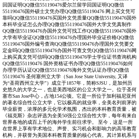
回国证明QQ微信551190476爱尔兰留学回国证明QQ微信
551190476国外硕士文凭办理QQ微信551190476 网上买文凭可
靠吗QQ微信551190476买国外文凭质量QQ微信551190476国外
本科毕业证怎么办理QQ微信551190476国外大学文凭真制作
QQ微信551190476办国外文凭可找工作QQ微信551190476国外
大学有毕业证QQ微信551190476办理国外毕业证价格QQ微信
551190476国外编号查询QQ微信551190476办理国外文凭要交
定金吗QQ微信551190476办国外可查文凭QQ微信551190476网
上购买真文凭可信吗QQ微信551190476学士学位证书查询机构
QQ微信551190476 国外资格证书办理QQ微信551190476如何
办理学历认证QQ微信551190476海外文凭认证办理QQ微信
551190476 圣何塞州立大学（San Jose State University, 又译
为“圣荷西州立大学”）成立于1857年，简称SJSU，是加州历
史悠久的大学之一，也是美西地区的公立大学之一。位于圣何
塞市San Jose中心，占地154公顷。它是一所位于加利福尼亚州
的著名综合性公立大学，它以极高的就业率，全美名列前茅的
毕业薪资，浓厚的多元化学术氛围，杰出的本科教育质量，被
《福克斯》杂志评选为全美50强公立综合性大学，每年有来自
世界各地的成百上千的海外学生前往求学。 至今，这是一所
在世界上享有学术地位、声誉、实习机会和影响力的高等教育
机构，并获誉为美国本科教育质量的核心代表。其计算机系与