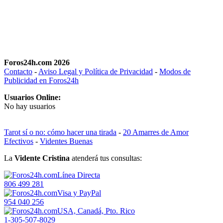
Foros24h.com 2026
Contacto
-
Aviso Legal y Política de Privacidad
-
Modos de
Publicidad en Foros24h
Usuarios Online:
No hay usuarios
Tarot sí o no: cómo hacer una tirada
-
20 Amarres de Amor
Efectivos
-
Videntes Buenas
La
Vidente Cristina
atenderá tus consultas:
Línea Directa
806 499 281
Visa y PayPal
954 040 256
USA, Canadá, Pto. Rico
1-305-507-8029