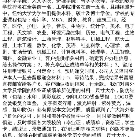
与科学学院、人文学院、护理学院、科学学院等。学校的教育
学院排名在全美前十名，工学院排名在前十五名，且继续攀升
中。纽约大学为学生们提供本科、硕士及博士学位。学校的专
业课程包括：会计学、MBA、财务、教育、建筑工程、经
济、医学、护理、文学、音乐、生物学、统计学、美术、电子
工程、天文学、农业、环境污染控制、历史、电气工程、生物
工程、建筑设计、工商管理、材料科学、机械工程、航天工
程、土木工程、数学、化学、英语、社会科学、心理学、戏
剧、市场营销、机械工程、计算机科学、物理学、人工智能、
商科、金融专业 1、客户提供相关材料，确定客户办理信息，
给出操作方案； 2、补充毕业证成绩单等相关材料； 3、留服
注册申请账号，付定金； 4、预约递交时间，公司人员陪同客
户本人一起去留服递交材料； 5、等待结果，完成结果书留服
直接邮寄给客户 6、客户确认收到结果，付余款。 我们对海外
大学及学院的毕业证成绩单所使用的材料，尺寸大小，防伪结
构（包括：水印，阴影底纹，钢印LOGO烫金烫银，LOGO烫
金烫银复合重叠。 文字图案浮雕，激光镭射，紫外荧光，温
感，复印防伪）都有原版本文凭对照。质量得到了广大海外客
户群体的认可，同时和海外学校留学中介， 同时能做到与时
俱进，及时掌握各大院校的（毕业证，成绩单，资格证，学生
卡，结业证，录取通知书，在读证明等相关材料）的版本更新
信息， 能够在时间掌握的海外学历文凭的样版，尺寸大小，