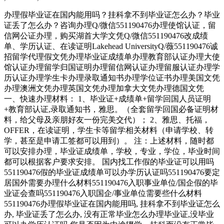
办理假毕业证在国内能用吗？挂科拿不到毕业证怎么办？毕业
证丢了怎么办？咨询办理Q/微信551190476办理使馆认证，留
信网公证办理，购买湖首大学文凭Q/微信551190476改成绩
单、学历认证、在读证明Lakehead UniversityQ/薇551190476诚
招留学代理假文凭办理毕业证成绩单办理教育部认证办理大使
馆认证办理留学归国证明办理留信网认证办理留服认证办理学
历认证办理学生卡办理录取通知书办理学位证书办理美国文凭
办理澳洲文凭办理英国文凭办理加拿大文凭办理德国文凭
一、快速办理材料： 1、毕业证+成绩单+留学回国人员证明
+教育部认证,录取通知书，雅思。（全套留学回国必备证明材
料，给父母及亲朋好友一份完美交代）； 2、雅思、托福，
OFFER，在读证明，学生卡等留学相关材料（申请学校、转
学，甚至是申请工签都可以用到）。 注：上述材料，随时都
可以安排办理，毕业证成绩单，学校，专业，学位，毕业时间
都可以根据客户要求安排。 国内找工作假的毕业证可以用吗
551190476假的毕业证成绩单可以办学历认证吗551190476要定
居国外需要办理什么材料551190476入职事业单位/国企假的毕
业证会查吗551190476入职国企/事业单位需要些什么材料
551190476办理假毕业证在国内能用吗, 挂科拿不到毕业证怎么
办, 毕业证丢了怎么办, 没有正常毕业怎么办理毕业证,没毕业