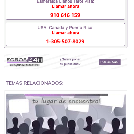
成绩单可以办学历认证吗551190476要定居国外需要
办理什么材料551190476入职事业单位/国企假的毕业
证会查吗551190476入职国企/事业单位需要些什么材
910 616 159
料551190476办理假毕业证在国内能用吗, 挂科拿不到
毕业证怎么办, 毕业证丢了怎么办, 没有正常毕业怎么
办理毕业证,没毕业可以办学历认证吗,您是否因为中
途辍学、挂科而没有正常毕业551190476您是否因为
1-305-507-8029
递交材料不齐而被拒之门外551190476您是否因没正
常毕业而导致回国得不到教育部认证在校挂科了不想
读了,成绩不理想毕不了业怎么办551190476找工作没
有文凭怎么办,怎么办理本科/研究生文凭551190476
如何办理本科/硕士毕业证551190476网上买文凭可靠
吗551190476哪里可以买国外文凭551190476国外本
科毕业证怎么办理551190476国外大学文凭可以打工
作吗551190476怎么办理 外假毕业证551190476哪里
TEMAS RELACIONADOS:
可以制作美国毕业证551190476哪里可以办理澳洲毕
业证551190476留学生在哪里可以买假毕业证
551190476哪里可以办理加拿大毕业证551190476申
请学校办理假的毕业证成绩单可以吗551190476哪里
可以办理水印成绩单551190476哪里可以修改成绩单
GPA分数551190476假毕业证能查出来吗551190476
假文凭网上能查到吗551190476 如何拿到国外毕业证
QQ微信551190476办假大学毕业证QQ微信551190476
国外毕业证去哪认证QQ微信551190476找毕业证封皮