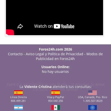
Foros24h.com 2026
Contacto
-
Aviso Legal y Política de Privacidad
-
Modos de
Publicidad en Foros24h
Usuarios Online:
No hay usuarios
Tarot sí o no: cómo hacer una tirada
-
20 Amarres de Amor
La
Vidente Cristina
atenderá tus consultas:
Efectivos
-
Videntes Buenas
Línea Directa
Visa y PayPal
USA, Canadá, Pto. Rico
806 499 281
954 040 256
1-305-507-8029