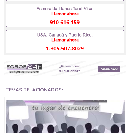
排。 国内找工作假的毕业证可以用吗551190476假的
毕业证成绩单可以办学历认证吗551190476要定居国
外需要办理什么材料551190476入职事业单位/国企假
的毕业证会查吗551190476入职国企/事业单位需要些
910 616 159
什么材料551190476办理假毕业证在国内能用吗, 挂科
拿不到毕业证怎么办, 毕业证丢了怎么办, 没有正常毕
业怎么办理毕业证,没毕业可以办学历认证吗,您是否
因为中途辍学、挂科而没有正常毕业551190476您是
1-305-507-8029
否因为递交材料不齐而被拒之门外551190476您是否
因没正常毕业而导致回国得不到教育部认证在校挂科
了不想读了,成绩不理想毕不了业怎么办551190476找
工作没有文凭怎么办,怎么办理本科/研究生文凭
551190476如何办理本科/硕士毕业证551190476网上
买文凭可靠吗551190476哪里可以买国外文凭
551190476国外本科毕业证怎么办理551190476国外
大学文凭可以打工作吗551190476怎么办理 外假毕业
TEMAS RELACIONADOS:
证551190476哪里可以制作美国毕业证551190476哪
里可以办理澳洲毕业证551190476留学生在哪里可以
买假毕业证551190476哪里可以办理加拿大毕业证
551190476申请学校办理假的毕业证成绩单可以吗
551190476哪里可以办理水印成绩单551190476哪里
可以修改成绩单GPA分数551190476假毕业证能查出
来吗551190476假文凭网上能查到吗551190476 如何