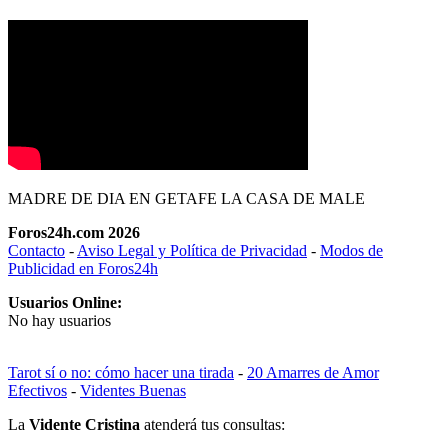
MADRE DE DIA EN GETAFE LA CASA DE MALE
Foros24h.com 2026
Contacto
-
Aviso Legal y Política de Privacidad
-
Modos de
Publicidad en Foros24h
Usuarios Online:
No hay usuarios
Tarot sí o no: cómo hacer una tirada
-
20 Amarres de Amor
Efectivos
-
Videntes Buenas
La
Vidente Cristina
atenderá tus consultas: