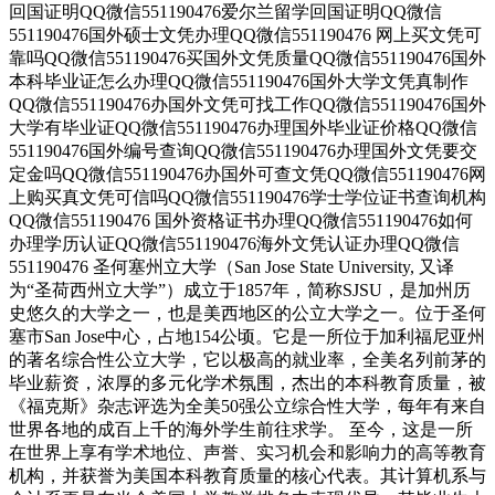
回国证明QQ微信551190476爱尔兰留学回国证明QQ微信
551190476国外硕士文凭办理QQ微信551190476 网上买文凭可
靠吗QQ微信551190476买国外文凭质量QQ微信551190476国外
本科毕业证怎么办理QQ微信551190476国外大学文凭真制作
QQ微信551190476办国外文凭可找工作QQ微信551190476国外
大学有毕业证QQ微信551190476办理国外毕业证价格QQ微信
551190476国外编号查询QQ微信551190476办理国外文凭要交
定金吗QQ微信551190476办国外可查文凭QQ微信551190476网
上购买真文凭可信吗QQ微信551190476学士学位证书查询机构
QQ微信551190476 国外资格证书办理QQ微信551190476如何
办理学历认证QQ微信551190476海外文凭认证办理QQ微信
551190476 圣何塞州立大学（San Jose State University, 又译
为“圣荷西州立大学”）成立于1857年，简称SJSU，是加州历
史悠久的大学之一，也是美西地区的公立大学之一。位于圣何
塞市San Jose中心，占地154公顷。它是一所位于加利福尼亚州
的著名综合性公立大学，它以极高的就业率，全美名列前茅的
毕业薪资，浓厚的多元化学术氛围，杰出的本科教育质量，被
《福克斯》杂志评选为全美50强公立综合性大学，每年有来自
世界各地的成百上千的海外学生前往求学。 至今，这是一所
在世界上享有学术地位、声誉、实习机会和影响力的高等教育
机构，并获誉为美国本科教育质量的核心代表。其计算机系与