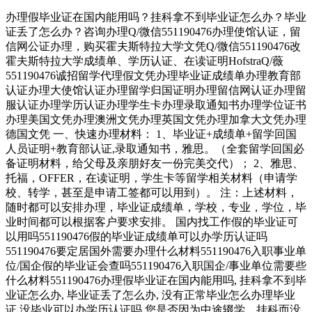
办理假毕业证在国内能用吗？挂科拿不到毕业证怎么办？毕业
证丢了怎么办？咨询办理Q/微信551190476办理使馆认证，留
信网公证办理，购买霍夫斯特拉大学文凭Q/微信551190476改
霍夫斯特拉大学成绩单、学历认证、在读证明HofstraQ/薇
551190476诚招留学代理假文凭办理毕业证成绩单办理教育部
认证办理大使馆认证办理留学归国证明办理留信网认证办理留
服认证办理学历认证办理学生卡办理录取通知书办理学位证书
办理美国文凭办理澳洲文凭办理英国文凭办理加拿大文凭办理
德国文凭 一、快速办理材料： 1、毕业证+成绩单+留学回国
人员证明+教育部认证,录取通知书，雅思。（全套留学回国必
备证明材料，给父母及亲朋好友一份完美交代）； 2、雅思、
托福，OFFER，在读证明，学生卡等留学相关材料（申请学
校、转学，甚至是申请工签都可以用到）。 注：上述材料，
随时都可以安排办理，毕业证成绩单，学校，专业，学位，毕
业时间都可以根据客户要求安排。 国内找工作假的毕业证可
以用吗551190476假的毕业证成绩单可以办学历认证吗
551190476要定居国外需要办理什么材料551190476入职事业单
位/国企假的毕业证会查吗551190476入职国企/事业单位需要些
什么材料551190476办理假毕业证在国内能用吗, 挂科拿不到毕
业证怎么办, 毕业证丢了怎么办, 没有正常毕业怎么办理毕业
证,没毕业可以办学历认证吗,您是否因为中途辍学、挂科而没