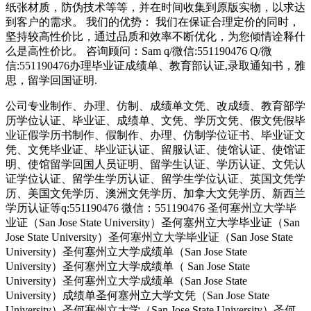
纸张材质，防伪技术等等，并在时间收集到原版实物，以求达
到客户的需求。 我们的优势： 我们在保证合理定价的同时，
坚持较高性价比，通过品质和效率不断优化，为您倾情诠释什
么是高性价比。 咨询顾问：Sam q/微信:551190476 Q/微
信:551190476办理毕业证成绩单、教育部认证,录取通知书，雅
思，留学回国证明.
公司专业制作、办理、仿制、成绩单文凭、改成绩、教育部学
历学位认证、毕业证、成绩单、文凭、学历文凭、假文凭假毕
业证假学历书制作、假制作、办理、仿制学位证书、毕业证文
凭、文凭毕业证、毕业证认证、留服认证、使馆认证、使馆证
明、使馆留学回国人员证明、留学生认证、学历认证、文凭认
证学位认证、留学生学历认证、留学生学位认证、英国文凭学
历、美国文凭学历、澳洲文凭学历、加拿大文凭学历、新西兰
学历认证等q:551190476 微信：551190476 圣何塞州立大学毕
业证（San Jose State University）圣何塞州立大学毕业证（San
Jose State University）圣何塞州立大学毕业证（San Jose State
University）圣何塞州立大学成绩单（San Jose State
University）圣何塞州立大学成绩单（ San Jose State
University）圣何塞州立大学成绩单（San Jose State
University）成绩单圣何塞州立大学文凭（San Jose State
University）圣何塞州立大学（San Jose State University）圣何