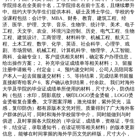
学院排名在全美前十名，工学院排名在前十五名，且继续攀升
中。纽约大学为学生们提供本科、硕士及博士学位。学校的专
业课程包括：会计学、MBA、财务、教育、建筑工程、经
济、医学、护理、文学、音乐、生物学、统计学、美术、电子
工程、天文学、农业、环境污染控制、历史、电气工程、生物
工程、建筑设计、工商管理、材料科学、机械工程、航天工
程、土木工程、数学、化学、英语、社会科学、心理学、戏
剧、市场营销、机械工程、计算机科学、物理学、人工智能、
商科、金融专业 1、客户提供相关材料，确定客户办理信息，
给出操作方案； 2、补充毕业证成绩单等相关材料； 3、留服
注册申请账号，付定金； 4、预约递交时间，公司人员陪同客
户本人一起去留服递交材料； 5、等待结果，完成结果书留服
直接邮寄给客户 6、客户确认收到结果，付余款。 我们对海外
大学及学院的毕业证成绩单所使用的材料，尺寸大小，防伪结
构（包括：水印，阴影底纹，钢印LOGO烫金烫银，LOGO烫
金烫银复合重叠。 文字图案浮雕，激光镭射，紫外荧光，温
感，复印防伪）都有原版本文凭对照。质量得到了广大海外客
户群体的认可，同时和海外学校留学中介， 同时能做到与时
俱进，及时掌握各大院校的（毕业证，成绩单，资格证，学生
卡，结业证，录取通知书，在读证明等相关材料）的版本更新
信息， 能够在时间掌握的海外学历文凭的样版，尺寸大小，