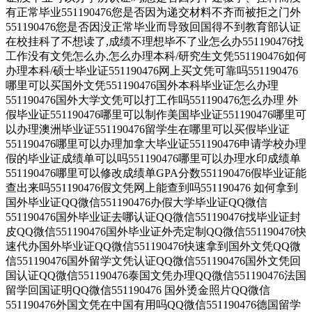
有正常毕业551190476您是否因为递交材料不齐而被拒之门外
551190476您是否因没正常毕业而导致回国得不到教育部认证
在校挂科了不想读了,成绩不理想毕不了业怎么办551190476找
工作没有文凭怎么办,怎么办理本科/研究生文凭551190476如何
办理本科/硕士毕业证551190476网上买文凭可靠吗551190476
哪里可以买国外文凭551190476国外本科毕业证怎么办理
551190476国外大学文凭可以打工作吗551190476怎么办理 外
假毕业证551190476哪里可以制作美国毕业证551190476哪里可
以办理澳洲毕业证551190476留学生在哪里可以买假毕业证
551190476哪里可以办理加拿大毕业证551190476申请学校办理
假的毕业证成绩单可以吗551190476哪里可以办理水印成绩单
551190476哪里可以修改成绩单GPA分数551190476假毕业证能
查出来吗551190476假文凭网上能查到吗551190476 如何拿到
国外毕业证QQ微信551190476办假大学毕业证QQ微信
551190476国外毕业证去哪认证QQ微信551190476找毕业证封
皮QQ微信551190476国外毕业证外壳定制QQ微信551190476快
速代办国外毕业证QQ微信551190476快速拿到国外文凭QQ微
信551190476国外留学文凭认证QQ微信551190476国外文凭回
国认证QQ微信551190476泰国文凭办理QQ微信551190476法国
留学回国证明QQ微信551190476 国外烫金照片QQ微信
551190476外国文凭在中国有用吗QQ微信551190476德国留学