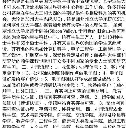
会计系更是在当今美国大学教学排名中表现优异。其毕业生大
多可以在其所处地域的世界硅谷中心得到工作机会。许多硅谷
公司甚至在学生大三和大四的学期提供许多相应科系的实习机
会。无论是加州大学系统(UC)，还是加州州立大学系统(CSU),
圣何塞州立大学都占据着加州所有大学中的地理位置。 圣何
塞州立大学座落于硅谷(Silicon Valley), 于附近的旧金山-圣何塞
地区为全美的重要科技中心。约有学生三万人，超过134种学
士学科和65个硕士学科，并有来自世界60余国的学生来此就
读。其有名的科系如计算机科学，电子工程学，工商管理学，
艺术设计，和航空学等，深受性肯定及好评；而各种大学部和
研究所的商学课程也吸引了众多不同国家的专业人士前来研究
与学习。 二、办理流程： 1、收集客户办理信息； 2、客户付
定金下单； 3、公司确认到账转制作点做电子图； 4、电子图
做好发给客户确认； 5、电子图确认好转成品部做成品； 6、
成品做好拍照或者视频确认再付余款； 7、快递给客户（国内
顺丰，国外DHL）。 三、真实网上可查的证明材料 1、教育
部学历学位认证，留服真实存档可查，存档。 2、留学回国人
员证明（使馆认证），使馆网站真实存档可查。 3、留信网真
实可查认证办理，存档可查，终身受用。 四、办理流程农业
科学院、艺术与建筑学院、商学院、交流学院、地球及物质科
学院、教育学院、工程学院、健康与人类发展学院、信息工程
与科学学院、人文学院、护理学院、科学学院等。学校的教育