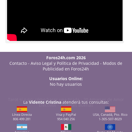
Foros24h.com 2026
Contacto
-
Aviso Legal y Política de Privacidad
-
Modos de
Publicidad en Foros24h
Usuarios Online:
No hay usuarios
Tarot sí o no: cómo hacer una tirada
-
20 Amarres de Amor
La
Vidente Cristina
atenderá tus consultas:
Efectivos
-
Videntes Buenas
Línea Directa
Visa y PayPal
USA, Canadá, Pto. Rico
806 499 281
954 040 256
1-305-507-8029