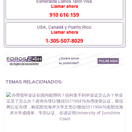
成绩单可以办学历认证吗551190476要定居国外需要
办理什么材料551190476入职事业单位/国企假的毕业
证会查吗551190476入职国企/事业单位需要些什么材
910 616 159
料551190476办理假毕业证在国内能用吗, 挂科拿不到
毕业证怎么办, 毕业证丢了怎么办, 没有正常毕业怎么
办理毕业证,没毕业可以办学历认证吗,您是否因为中
途辍学、挂科而没有正常毕业551190476您是否因为
1-305-507-8029
递交材料不齐而被拒之门外551190476您是否因没正
常毕业而导致回国得不到教育部认证在校挂科了不想
读了,成绩不理想毕不了业怎么办551190476找工作没
有文凭怎么办,怎么办理本科/研究生文凭551190476
如何办理本科/硕士毕业证551190476网上买文凭可靠
吗551190476哪里可以买国外文凭551190476国外本
科毕业证怎么办理551190476国外大学文凭可以打工
作吗551190476怎么办理 外假毕业证551190476哪里
TEMAS RELACIONADOS:
可以制作美国毕业证551190476哪里可以办理澳洲毕
业证551190476留学生在哪里可以买假毕业证
551190476哪里可以办理加拿大毕业证551190476申
请学校办理假的毕业证成绩单可以吗551190476哪里
可以办理水印成绩单551190476哪里可以修改成绩单
GPA分数551190476假毕业证能查出来吗551190476
假文凭网上能查到吗551190476 如何拿到国外毕业证
QQ微信551190476办假大学毕业证QQ微信551190476
国外毕业证去哪认证QQ微信551190476找毕业证封皮