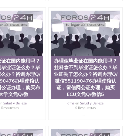
员证明（使馆认证），使馆网站真实存档可查。 3、留信网
、办理流程农业科学院、艺术与建筑学院、商学院、交流学
健康与人类发展学院、信息工程与科学学院、人文学院、
全美前十名，工学院排名在前十五名，且继续攀升中。纽
校的专业课程包括：会计学、MBA、财务、教育、建筑工
统计学、美术、电子工程、天文学、农业、环境污染控
商管理、材料科学、机械工程、航天工程、土木工程、数
场营销、机械工程、计算机科学、物理学、人工智能、商
办理信息，给出操作方案； 2、补充毕业证成绩单等相关材
约递交时间，公司人员陪同客户本人一起去留服递交材料；
业证在国内能用吗？
办理假毕业证在国内能用吗？
6、客户确认收到结果，付余款。 我们对海外大学及学院的
（包括：水印，阴影底纹，钢印LOGO烫金烫银，LOGO
到毕业证怎么办？毕
挂科拿不到毕业证怎么办？毕
，紫外荧光，温感，复印防伪）都有原版本文凭对照。质量
么办？咨询办理Q/
业证丢了怎么办？咨询办理Q/
校留学中介， 同时能做到与时俱进，及时掌握各大院校的
190476办理使馆认
微信551190476办理使馆认
录取通知书，在读证明等相关材料）的版本更新信息， 能
网公证办理，购买布
证，留信网公证办理，购买
，纸张材质，防伪技术等等，并在时间收集到原版实物，
大学文凭Q/微
ECU文凭Q/微信5
证合理定价的同时，坚持较高性价比，通过品质和效率不断
/微信:551190476 Q/微信:551190476办理毕业证
en
Salud y Belleza
dfns
en
Salud y Belleza
国证明.
0 Respuestas
0 Respuestas
...
...
绩、教育部学历学位认证、毕业证、成绩单、文凭、学历
办理、仿制学位证书、毕业证文凭、文凭毕业证、毕业证
学回国人员证明、留学生认证、学历认证、文凭认证学位
文凭学历、美国文凭学历、澳洲文凭学历、加拿大文凭学