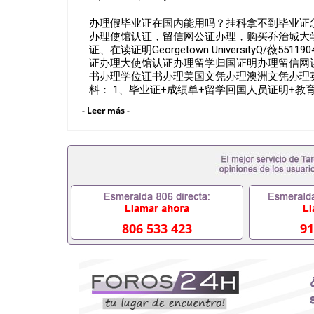
办理假毕业证在国内能用吗？挂科拿不到毕业证怎么
办理使馆认证，留信网公证办理，购买乔治城大学文
证、在读证明Georgetown UniversityQ/
证办理大使馆认证办理留学归国证明办理留信网
书办理学位证书办理美国文凭办理澳洲文凭办理
料： 1、毕业证+成绩单+留学回国人员证明+
料，给父母及亲朋好友一份完美交代）； 2、雅
- Leer más -
请学校、转学，甚至是申请工签都可以用到）。
校，专业，学位，毕业时间都可以根据客户要求安排
业证成绩单可以办学历认证吗551190476要定居
毕业证会查吗551190476入职国企/事业单位需要
不到毕业证怎么办, 毕业证丢了怎么办, 没有正
中途辍学、挂科而没有正常毕业551190476您是
常毕业而导致回国得不到教育部认证在校挂科了不想
有文凭怎么办,怎么办理本科/研究生文凭5511904
551190476哪里可以买国外文凭551190476
806 533 423
91
551190476怎么办理 外假毕业证55119047
551190476留学生在哪里可以买假毕业证55119
的毕业证成绩单可以吗551190476哪里可以办理水
551190476假毕业证能查出来吗551190476假
551190476办假大学毕业证QQ微信55119047
551190476国外毕业证外壳定制QQ微信55119