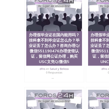
历、新西兰学历认证等q:551190476 微信：55119
University）圣何塞州立大学毕业证（San Jose St
University）圣何塞州立大学成绩单（San Jose Sta
University）圣何塞州立大学成绩单（San Jose S
State University）圣何塞州立大学（San Jose St
University）圣何塞州立大学（ San Jose State Un
圣何塞州立大学文凭（San Jose State Universit
办理假毕业证在国内能用吗？
办理假毕
圣何塞州立大学文凭（San Jose State Universit
挂科拿不到毕业证怎么办？毕
挂科拿不
塞州立大学学历（San Jose State University）
业证丢了怎么办？咨询办理Q/
大学学历（San Jose State University）圣何塞
业证丢了怎
（San Jose State University）圣何塞州立大学（S
微信551190476办理使馆认
微信551
State University）圣何塞州立大学学位证（San J
证，留信网公证办理，购买
证，留信
State University）圣何塞州立大学学位证（San Jos
USC文凭Q/微信5
UN
University）圣何塞州立大学（San Jose State Un
何塞州立大学（San Jose State University）圣
dfns
en
Salud y Belleza
dfns
0 Respuestas
立大学学位证（San Jose State University）圣
立大学结业证（San Jose State University）圣
...
立大学学位证（San Jose State University）圣
立大学学历证书（San Jose State University）
塞州立大学学历证书（San Jose State Unive
读CQU中央昆士兰大学学历 绩单购买学位证书
学历offieUniversityofSouthernQueens
央昆士兰大学学历成绩单购买学位证书/澳洲读