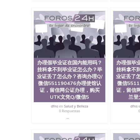
证，留服真实存档可查，存档。 2、留学回国人
真实可查认证办理，存档可查，终身受用。 四
院、地球及物质科学院、教育学院、工程学院、
护理学院、科学学院等。学校的教育学院排名在
约大学为学生们提供本科、硕士及博士学位。学
程、经济、医学、护理、文学、音乐、生物学、
制、历史、电气工程、生物工程、建筑设计、工
学、化学、英语、社会科学、心理学、戏剧、市
科、金融专业 1、客户提供相关材料，确定客户
料； 3、留服注册申请账号，付定金； 4、预
办理假毕业证在国内能用吗？
办理假毕
5、等待结果，完成结果书留服直接邮寄给客户 
毕业证成绩单所使用的材料，尺寸大小，防伪结构
挂科拿不到毕业证怎么办？毕
挂科拿不
烫金烫银复合重叠。 文字图案浮雕，激光镭射
业证丢了怎么办？咨询办理Q/
业证丢了怎
得到了广大海外客户群体的认可，同时和海外学
微信551190476办理使馆认
微信551
（毕业证，成绩单，资格证，学生卡，结业证，
证，留信网公证办理，购买
证，留信
够在时间掌握的海外学历文凭的样版，尺寸大小
UTK文凭Q/微信5
兰登
以求达到客户的需求。 我们的优势： 我们在保
优化，为您倾情诠释什么是高性价比。 咨询顾问：Sam q
dfns
en
Salud y Belleza
dfns
成绩单、教育部认证,录取通知书，雅思，留学回
0 Respuestas
...
公司专业制作、办理、仿制、成绩单文凭、改成
文凭、假文凭假毕业证假学历书制作、假制作、
认证、留服认证、使馆认证、使馆证明、使馆留
认证、留学生学历认证、留学生学位认证、英国