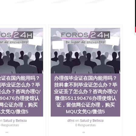
1190476国外文凭回国认证QQ微信551190476泰国文凭办
1190476 国外烫金照片QQ微信551190476外国文凭在中国
551190476爱尔兰留学回国证明QQ微信551190476国外
QQ微信551190476买国外文凭质量QQ微信551190476国
学文凭真制作QQ微信551190476办国外文凭可找工作QQ微
476办理国外毕业证价格QQ微信551190476国外编号查询QQ
51190476办国外可查文凭QQ微信551190476网上购买真
机构QQ微信551190476 国外资格证书办理QQ微信
76海外文凭认证办理QQ微信551190476 圣何塞州立大学
为“圣荷西州立大学”）成立于1857年，简称SJSU，是加州历史悠久的大
市San Jose中心，占地154公顷。它是一所位于加利
业率，全美名列前茅的毕业薪资，浓厚的多元化学术氛
选为全美50强公立综合性大学，每年有来自世界各地的成
在世界上享有学术地位、声誉、实习机会和影响力的高等教
业证在国内能用吗？
办理假毕业证在国内能用吗？
。其计算机系与会计系更是在当今美国大学教学排名中表
到毕业证怎么办？毕
挂科拿不到毕业证怎么办？毕
硅谷中心得到工作机会。许多硅谷公司甚至在学生大三和
么办？咨询办理Q/
业证丢了怎么办？咨询办理Q/
大学系统(UC)，还是加州州立大学系统(CSU), 圣何
190476办理使馆认
微信551190476办理使馆认
州立大学座落于硅谷(Silicon Valley), 于附近的旧
网公证办理，购买
证，留信网公证办理，购买
生三万人，超过134种学士学科和65个硕士学科，并有来
如计算机科学，电子工程学，工商管理学，艺术设计，和航
A文凭Q/微信5
MQU文凭Q/微信5
究所的商学课程也吸引了众多不同国家的专业人士前来研
en
Salud y Belleza
dfns
en
Salud y Belleza
息； 2、客户付定金下单； 3、公司确认到账转制作点做电
0 Respuestas
0 Respuestas
图确认好转成品部做成品； 6、成品做好拍照或者视频确认
...
...
L）。 三、真实网上可查的证明材料 1、教育部学历学位认