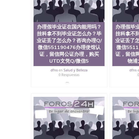
理假毕业证在国内能用吗？挂科拿不到毕业证怎么办
理使馆认证，留信网公证办理，购买乔治城大学文凭
在读证明Georgetown University
办理假毕业证在国内能用吗？
办理假毕
挂科拿不到毕业证怎么办？毕
挂科拿不
业证丢了怎么办？咨询办理Q/
业证丢了怎
微信551190476办理使馆认
微信551
证，留信网公证办理，购买
证，留信
UTD文凭Q/微信5
物浦
dfns
en
Salud y Belleza
dfns
0 Respuestas
...