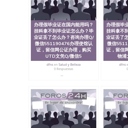
理假毕业证在国内能用吗？挂科拿不到毕业证怎么办
理使馆认证，留信网公证办理，购买莱斯布里奇大学
明University of Lethbridge
办理假毕业证在国内能用吗？
办理假毕
挂科拿不到毕业证怎么办？毕
挂科拿不
业证丢了怎么办？咨询办理Q/
业证丢了怎
微信551190476办理使馆认
微信551
证，留信网公证办理，购买
证，留信
UTD文凭Q/微信5
物浦
dfns
en
Salud y Belleza
dfns
0 Respuestas
...