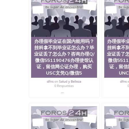
历、新西兰学历认证等q:551190476 微信：55119
University）圣何塞州立大学毕业证（San Jose St
University）圣何塞州立大学成绩单（San Jose Sta
University）圣何塞州立大学成绩单（San Jose S
State University）圣何塞州立大学（San Jose St
University）圣何塞州立大学（ San Jose State Un
圣何塞州立大学文凭（San Jose State Universit
办理假毕业证在国内能用吗？
办理假毕
圣何塞州立大学文凭（San Jose State Universit
挂科拿不到毕业证怎么办？毕
挂科拿不
塞州立大学学历（San Jose State University）
业证丢了怎么办？咨询办理Q/
大学学历（San Jose State University）圣何塞
业证丢了怎
（San Jose State University）圣何塞州立大学（S
微信551190476办理使馆认
微信551
State University）圣何塞州立大学学位证（San J
证，留信网公证办理，购买
证，留信
State University）圣何塞州立大学学位证（San Jos
USC文凭Q/微信5
UN
University）圣何塞州立大学（San Jose State Un
何塞州立大学（San Jose State University）圣
dfns
en
Salud y Belleza
dfns
0 Respuestas
立大学学位证（San Jose State University）圣
立大学结业证（San Jose State University）圣
...
立大学学位证（San Jose State University）圣
立大学学历证书（San Jose State University）
塞州立大学学历证书（San Jose State Unive
读CQU中央昆士兰大学学历 绩单购买学位证书
学历offieUniversityofSouthernQueens
央昆士兰大学学历成绩单购买学位证书/澳洲读