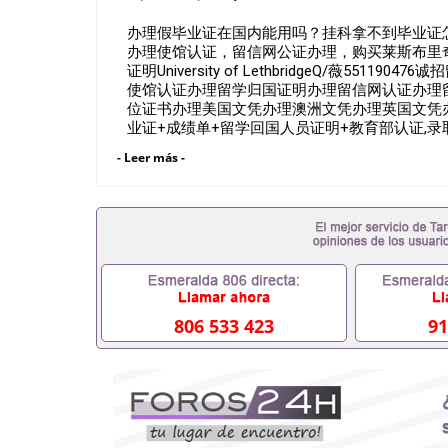
办理假毕业证在国内能用吗？挂科拿不到毕业证怎么
办理使馆认证，留信网公证办理，购买莱斯布里奇大
证明University of LethbridgeQ/薇5
使馆认证办理留学归国证明办理留信网认证办理
位证书办理美国文凭办理澳洲文凭办理英国文凭办
业证+成绩单+留学回国人员证明+教育部认证,
及亲朋好友一份完美交代）； 2、雅思、托福，
- Leer más -
学，甚至是申请工签都可以用到）。 注：上述
学位，毕业时间都可以根据客户要求安排。 国内找
可以办学历认证吗551190476要定居国外需要办
吗551190476入职国企/事业单位需要些什么材料
怎么办, 毕业证丢了怎么办, 没有正常毕业怎么
挂科而没有正常毕业551190476您是否因为递交
致回国得不到教育部认证在校挂科了不想读了,成绩
办,怎么办理本科/研究生文凭551190476如何办理本
哪里可以买国外文凭551190476国外本科毕业证怎么
806 533 423
91
怎么办理 外假毕业证551190476哪里可以制作美国
学生在哪里可以买假毕业证551190476哪里可以
单可以吗551190476哪里可以办理水印成绩单551
能查出来吗551190476假文凭网上能查到吗5511
业证QQ微信551190476国外毕业证去哪认证QQ微信
外壳定制QQ微信551190476快速代办国外毕业证QQ