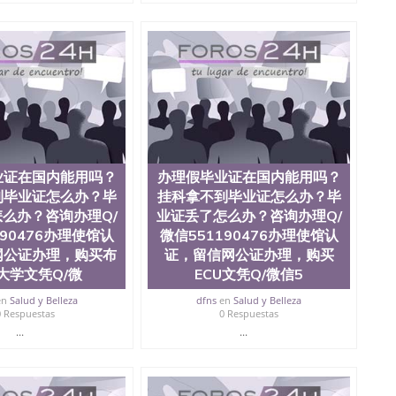
），使馆网站真实存档可查。 3、留信网真实可查认证办
科学院、艺术与建筑学院、商学院、交流学院、地球及物质
学院、信息工程与科学学院、人文学院、护理学院、科学
学院排名在前十五名，且继续攀升中。纽约大学为学生们
括：会计学、MBA、财务、教育、建筑工程、经济、医
、电子工程、天文学、农业、环境污染控制、历史、电气
学、机械工程、航天工程、土木工程、数学、化学、英
工程、计算机科学、物理学、人工智能、商科、金融专业
操作方案； 2、补充毕业证成绩单等相关材料； 3、留服
司人员陪同客户本人一起去留服递交材料； 5、等待结果，
业证在国内能用吗？
办理假毕业证在国内能用吗？
到结果，付余款。 我们对海外大学及学院的毕业证成绩单
，阴影底纹，钢印LOGO烫金烫银，LOGO烫金烫银复合
到毕业证怎么办？毕
挂科拿不到毕业证怎么办？毕
温感，复印防伪）都有原版本文凭对照。质量得到了广大海
么办？咨询办理Q/
业证丢了怎么办？咨询办理Q/
 同时能做到与时俱进，及时掌握各大院校的（毕业证，成
190476办理使馆认
微信551190476办理使馆认
在读证明等相关材料）的版本更新信息， 能够在时间掌握
网公证办理，购买布
证，留信网公证办理，购买
防伪技术等等，并在时间收集到原版实物，以求达到客户
大学文凭Q/微
ECU文凭Q/微信5
同时，坚持较高性价比，通过品质和效率不断优化，为您倾
1190476 Q/微信:551190476办理毕业证成绩单、教育
en
Salud y Belleza
dfns
en
Salud y Belleza
0 Respuestas
0 Respuestas
...
...
绩、教育部学历学位认证、毕业证、成绩单、文凭、学历
办理、仿制学位证书、毕业证文凭、文凭毕业证、毕业证
学回国人员证明、留学生认证、学历认证、文凭认证学位
文凭学历、美国文凭学历、澳洲文凭学历、加拿大文凭学