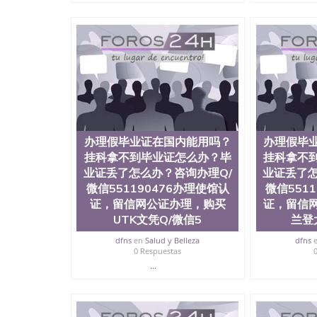
可查，存档。 2、留学回国人员证明（使馆认证
理，存档可查，终身受用。 四、办理流程农业
科学院、教育学院、工程学院、健康与人类发展
学院等。学校的教育学院排名在全美前十名，工
提供本科、硕士及博士学位。学校的专业课程包
学、护理、文学、音乐、生物学、统计学、美术
工程、生物工程、建筑设计、工商管理、材料科
语、社会科学、心理学、戏剧、市场营销、机械
1、客户提供相关材料，确定客户办理信息，给出
注册申请账号，付定金； 4、预约递交时间，公
办理假毕业证在国内能用吗？
办理假毕
完成结果书留服直接邮寄给客户 6、客户确认收
所使用的材料，尺寸大小，防伪结构（包括：水印
挂科拿不到毕业证怎么办？毕
挂科拿不
重叠。 文字图案浮雕，激光镭射，紫外荧光，
业证丢了怎么办？咨询办理Q/
业证丢了怎
外客户群体的认可，同时和海外学校留学中介，
微信551190476办理使馆认
微信551
绩单，资格证，学生卡，结业证，录取通知书，
证，留信网公证办理，购买
证，留信
的海外学历文凭的样版，尺寸大小，纸张材质，
UTK文凭Q/微信5
兰登
的需求。 我们的优势： 我们在保证合理定价的
情诠释什么是高性价比。 咨询顾问：Sam q/微信:55
dfns
en
Salud y Belleza
dfns
部认证,录取通知书，雅思，留学回国证明.
0 Respuestas
...
公司专业制作、办理、仿制、成绩单文凭、改成
文凭、假文凭假毕业证假学历书制作、假制作、
认证、留服认证、使馆认证、使馆证明、使馆留
认证、留学生学历认证、留学生学位认证、英国