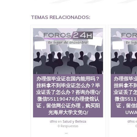
外留学文凭认证QQ微信551190476国外文凭回国认证
国留学回国证明QQ微信551190476 国外烫金照
551190476德国留学回国证明QQ微信551190
TEMAS RELACIONADOS:
QQ微信551190476 网上买文凭可靠吗QQ微信55
怎么办理QQ微信551190476国外大学文凭真制作QQ
国外大学有毕业证QQ微信551190476办理国外毕
551190476办理国外文凭要交定金吗QQ微信551
可信吗QQ微信551190476学士学位证书查询机构QQ
何办理学历认证QQ微信551190476海外文凭认证办理Q
University, 又译为“圣荷西州立大学”）成立
地区的公立大学之一。位于圣何塞市San Jos
合性公立大学，它以极高的就业率，全美名列前
质量，被《福克斯》杂志评选为全美50强公立
往求学。 至今，这是一所在世界上享有学术地
办理假毕业证在国内能用吗？
办理假毕
国本科教育质量的核心代表。其计算机系与会计
挂科拿不到毕业证怎么办？毕
挂科拿不
多可以在其所处地域的世界硅谷中心得到工作机
业证丢了怎么办？咨询办理Q/
业证丢了怎
相应科系的实习机会。无论是加州大学系统(UC)，
微信551190476办理使馆认
微信551
加州所有大学中的地理位置。 圣何塞州立大学座落于硅谷(
证，留信网公证办理，购买阳
证，留信
美的重要科技中心。约有学生三万人，超过134
来此就读。其有名的科系如计算机科学，电子工
光海岸大学文凭Q/
UW
及好评；而各种大学部和研究所的商学课程也吸
dfns
en
Salud y Belleza
dfns
流程： 1、收集客户办理信息； 2、客户付定金
0 Respuestas
好发给客户确认； 5、电子图确认好转成品部做成
...
给客户（国内顺丰，国外DHL）。 三、真实网