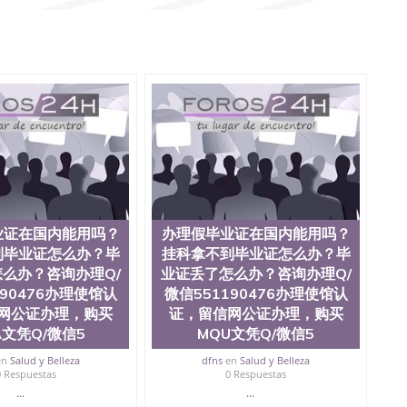
QQ微信551190476泰国文凭办理QQ微信551190476法
片QQ微信551190476外国文凭在中国有用吗QQ微信
476爱尔兰留学回国证明QQ微信551190476国外硕士文凭办理
1190476买国外文凭质量QQ微信551190476国外本科毕业证
微信551190476办国外文凭可找工作QQ微信551190476
业证价格QQ微信551190476国外编号查询QQ微信
190476办国外可查文凭QQ微信551190476网上购买真文凭
微信551190476 国外资格证书办理QQ微信551190476如
Q微信551190476 圣何塞州立大学（San Jose State
于1857年，简称SJSU，是加州历史悠久的大学之一，也是美西
e中心，占地154公顷。它是一所位于加利福尼亚州的著名综
茅的毕业薪资，浓厚的多元化学术氛围，杰出的本科教育
综合性大学，每年有来自世界各地的成百上千的海外学生前
位、声誉、实习机会和影响力的高等教育机构，并获誉为美
业证在国内能用吗？
办理假毕业证在国内能用吗？
系更是在当今美国大学教学排名中表现优异。其毕业生大
到毕业证怎么办？毕
挂科拿不到毕业证怎么办？毕
会。许多硅谷公司甚至在学生大三和大四的学期提供许多
么办？咨询办理Q/
业证丢了怎么办？咨询办理Q/
还是加州州立大学系统(CSU), 圣何塞州立大学都占据着
190476办理使馆认
微信551190476办理使馆认
Silicon Valley), 于附近的旧金山-圣何塞地区为全
网公证办理，购买
证，留信网公证办理，购买
种学士学科和65个硕士学科，并有来自世界60余国的学生
程学，工商管理学，艺术设计，和航空学等，深受性肯定
A文凭Q/微信5
MQU文凭Q/微信5
引了众多不同国家的专业人士前来研究与学习。 二、办理
en
Salud y Belleza
dfns
en
Salud y Belleza
下单； 3、公司确认到账转制作点做电子图； 4、电子图做
0 Respuestas
0 Respuestas
品； 6、成品做好拍照或者视频确认再付余款； 7、快递
...
...
上可查的证明材料 1、教育部学历学位认证，留服真实存档