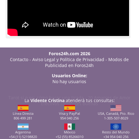
Foros24h.com 2026
Contacto
-
Aviso Legal y Política de Privacidad
-
Modos de
Publicidad en Foros24h
Usuarios Online:
No hay usuarios
Tarot sí o no: cómo hacer una tirada
-
20 Amarres de Amor
La
Vidente Cristina
atenderá tus consultas:
Efectivos
-
Videntes Buenas
Línea Directa
Visa y PayPal
USA, Canadá, Pto. Rico
806 499 281
954 040 256
1-305-507-8029
Argentina
México
Resto del Mundo
+54 (11) 52198820
+52 (55) 85266010
+34 954 040 256