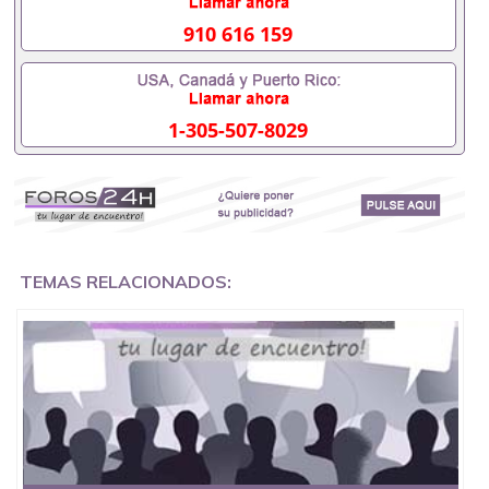
551190476入职事业单位/国企假的毕业证会查吗
551190476入职国企/事业单位需要些什么材料
910 616 159
551190476办理假毕业证在国内能用吗, 挂科拿不到毕
业证怎么办, 毕业证丢了怎么办, 没有正常毕业怎么办
理毕业证,没毕业可以办学历认证吗,您是否因为中途
辍学、挂科而没有正常毕业551190476您是否因为递
1-305-507-8029
交材料不齐而被拒之门外551190476您是否因没正常
毕业而导致回国得不到教育部认证在校挂科了不想读
了,成绩不理想毕不了业怎么办551190476找工作没有
文凭怎么办,怎么办理本科/研究生文凭551190476如
何办理本科/硕士毕业证551190476网上买文凭可靠吗
551190476哪里可以买国外文凭551190476国外本科
毕业证怎么办理551190476国外大学文凭可以打工作
吗551190476怎么办理 外假毕业证551190476哪里可
TEMAS RELACIONADOS:
以制作美国毕业证551190476哪里可以办理澳洲毕业
证551190476留学生在哪里可以买假毕业证
551190476哪里可以办理加拿大毕业证551190476申
请学校办理假的毕业证成绩单可以吗551190476哪里
可以办理水印成绩单551190476哪里可以修改成绩单
GPA分数551190476假毕业证能查出来吗551190476
假文凭网上能查到吗551190476 如何拿到国外毕业证
QQ微信551190476办假大学毕业证QQ微信551190476
国外毕业证去哪认证QQ微信551190476找毕业证封皮
QQ微信551190476国外毕业证外壳定制QQ微信