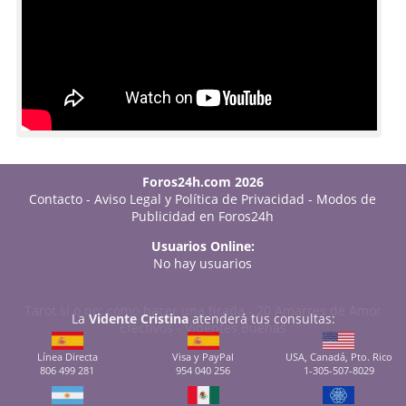
Foros24h.com 2026
Contacto
-
Aviso Legal y Política de Privacidad
-
Modos de
Publicidad en Foros24h
Usuarios Online:
No hay usuarios
Tarot sí o no: cómo hacer una tirada
-
20 Amarres de Amor
La
Vidente Cristina
atenderá tus consultas:
Efectivos
-
Videntes Buenas
Línea Directa
Visa y PayPal
USA, Canadá, Pto. Rico
806 499 281
954 040 256
1-305-507-8029