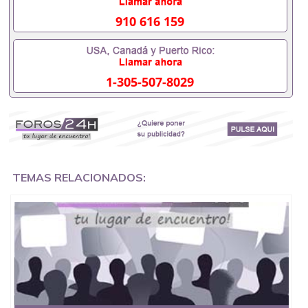
办理什么材料551190476入职事业单位/国企假的毕业
证会查吗551190476入职国企/事业单位需要些什么材
910 616 159
料551190476办理假毕业证在国内能用吗, 挂科拿不到
毕业证怎么办, 毕业证丢了怎么办, 没有正常毕业怎么
办理毕业证,没毕业可以办学历认证吗,您是否因为中
途辍学、挂科而没有正常毕业551190476您是否因为
1-305-507-8029
递交材料不齐而被拒之门外551190476您是否因没正
常毕业而导致回国得不到教育部认证在校挂科了不想
读了,成绩不理想毕不了业怎么办551190476找工作没
有文凭怎么办,怎么办理本科/研究生文凭551190476
如何办理本科/硕士毕业证551190476网上买文凭可靠
吗551190476哪里可以买国外文凭551190476国外本
科毕业证怎么办理551190476国外大学文凭可以打工
作吗551190476怎么办理 外假毕业证551190476哪里
TEMAS RELACIONADOS:
可以制作美国毕业证551190476哪里可以办理澳洲毕
业证551190476留学生在哪里可以买假毕业证
551190476哪里可以办理加拿大毕业证551190476申
请学校办理假的毕业证成绩单可以吗551190476哪里
可以办理水印成绩单551190476哪里可以修改成绩单
GPA分数551190476假毕业证能查出来吗551190476
假文凭网上能查到吗551190476 如何拿到国外毕业证
QQ微信551190476办假大学毕业证QQ微信551190476
国外毕业证去哪认证QQ微信551190476找毕业证封皮
QQ微信551190476国外毕业证外壳定制QQ微信