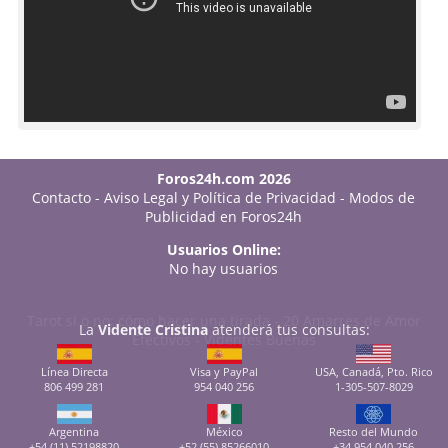
Foros24h.com 2026
Contacto
-
Aviso Legal y Política de Privacidad
-
Modos de
Publicidad en Foros24h
Usuarios Online:
No hay usuarios
Tarot sí o no: cómo hacer una tirada
-
20 Amarres de Amor
La
Vidente Cristina
atenderá tus consultas:
Efectivos
-
Videntes Buenas
Línea Directa
Visa y PayPal
USA, Canadá, Pto. Rico
806 499 281
954 040 256
1-305-507-8029
Argentina
México
Resto del Mundo
+54 (11) 52198820
+52 (55) 85266010
+34 954 040 256