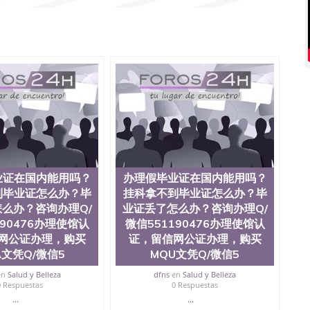
QQ微信551190476泰国文凭办理QQ微信551190476法
片QQ微信551190476外国文凭在中国有用吗QQ微信
476爱尔兰留学回国证明QQ微信551190476国外硕士文凭办理
1190476买国外文凭质量QQ微信551190476国外本科毕业证
微信551190476办国外文凭可找工作QQ微信551190476
业证价格QQ微信551190476国外编号查询QQ微信
190476办国外可查文凭QQ微信551190476网上购买真文凭
微信551190476 国外资格证书办理QQ微信551190476如
Q微信551190476 圣何塞州立大学（San Jose State
于1857年，简称SJSU，是加州历史悠久的大学之一，也是美西
e中心，占地154公顷。它是一所位于加利福尼亚州的著名综
茅的毕业薪资，浓厚的多元化学术氛围，杰出的本科教育
综合性大学，每年有来自世界各地的成百上千的海外学生前
位、声誉、实习机会和影响力的高等教育机构，并获誉为美
业证在国内能用吗？
办理假毕业证在国内能用吗？
系更是在当今美国大学教学排名中表现优异。其毕业生大
到毕业证怎么办？毕
挂科拿不到毕业证怎么办？毕
会。许多硅谷公司甚至在学生大三和大四的学期提供许多
么办？咨询办理Q/
业证丢了怎么办？咨询办理Q/
还是加州州立大学系统(CSU), 圣何塞州立大学都占据着
190476办理使馆认
微信551190476办理使馆认
Silicon Valley), 于附近的旧金山-圣何塞地区为全
网公证办理，购买
证，留信网公证办理，购买
种学士学科和65个硕士学科，并有来自世界60余国的学生
程学，工商管理学，艺术设计，和航空学等，深受性肯定
A文凭Q/微信5
MQU文凭Q/微信5
引了众多不同国家的专业人士前来研究与学习。 二、办理
en
Salud y Belleza
dfns
en
Salud y Belleza
下单； 3、公司确认到账转制作点做电子图； 4、电子图做
0 Respuestas
0 Respuestas
品； 6、成品做好拍照或者视频确认再付余款； 7、快递
...
...
上可查的证明材料 1、教育部学历学位认证，留服真实存档