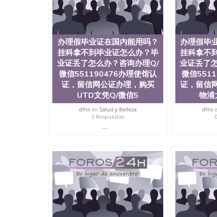
理假毕业证在国内能用吗？挂科拿不到毕业证怎么办
理使馆认证，留信网公证办理，购买爱丁堡大学文凭Q
University of Edinburgh
办理假毕业证在国内能用吗？
办理假毕
挂科拿不到毕业证怎么办？毕
挂科拿不
业证丢了怎么办？咨询办理Q/
业证丢了怎
微信551190476办理使馆认
微信551
证，留信网公证办理，购买
证，留信
UTD文凭Q/微信5
物浦
dfns
en
Salud y Belleza
dfns
0 Respuestas
...