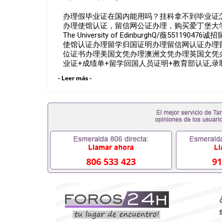
办理假毕业证在国内能用吗？挂科拿不到毕业证怎么
办理使馆认证，留信网公证办理，购买爱丁堡大学文
The University of EdinburghQ/薇
使馆认证办理留学归国证明办理留信网认证办理
位证书办理美国文凭办理澳洲文凭办理英国文凭办
业证+成绩单+留学回国人员证明+教育部认证,
及亲朋好友一份完美交代）； 2、雅思、托福，
- Leer más -
学，甚至是申请工签都可以用到）。 注：上述
学位，毕业时间都可以根据客户要求安排。 国内找
可以办学历认证吗551190476要定居国外需要办
吗551190476入职国企/事业单位需要些什么材料
怎么办, 毕业证丢了怎么办, 没有正常毕业怎么
挂科而没有正常毕业551190476您是否因为递交
致回国得不到教育部认证在校挂科了不想读了,成绩
办,怎么办理本科/研究生文凭551190476如何办理本
哪里可以买国外文凭551190476国外本科毕业证怎么
806 533 423
91
怎么办理 外假毕业证551190476哪里可以制作美国
学生在哪里可以买假毕业证551190476哪里可以
单可以吗551190476哪里可以办理水印成绩单551
能查出来吗551190476假文凭网上能查到吗5511
业证QQ微信551190476国外毕业证去哪认证QQ微信
外壳定制QQ微信551190476快速代办国外毕业证QQ