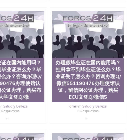
），使馆网站真实存档可查。 3、留信网真实可查认证办
科学院、艺术与建筑学院、商学院、交流学院、地球及物质
学院、信息工程与科学学院、人文学院、护理学院、科学
学院排名在前十五名，且继续攀升中。纽约大学为学生们
括：会计学、MBA、财务、教育、建筑工程、经济、医
、电子工程、天文学、农业、环境污染控制、历史、电气
学、机械工程、航天工程、土木工程、数学、化学、英
工程、计算机科学、物理学、人工智能、商科、金融专业
操作方案； 2、补充毕业证成绩单等相关材料； 3、留服
司人员陪同客户本人一起去留服递交材料； 5、等待结果，
业证在国内能用吗？
办理假毕业证在国内能用吗？
到结果，付余款。 我们对海外大学及学院的毕业证成绩单
，阴影底纹，钢印LOGO烫金烫银，LOGO烫金烫银复合
到毕业证怎么办？毕
挂科拿不到毕业证怎么办？毕
温感，复印防伪）都有原版本文凭对照。质量得到了广大海
么办？咨询办理Q/
业证丢了怎么办？咨询办理Q/
 同时能做到与时俱进，及时掌握各大院校的（毕业证，成
190476办理使馆认
微信551190476办理使馆认
在读证明等相关材料）的版本更新信息， 能够在时间掌握
网公证办理，购买布
证，留信网公证办理，购买
防伪技术等等，并在时间收集到原版实物，以求达到客户
大学文凭Q/微
ECU文凭Q/微信5
同时，坚持较高性价比，通过品质和效率不断优化，为您倾
1190476 Q/微信:551190476办理毕业证成绩单、教育
en
Salud y Belleza
dfns
en
Salud y Belleza
0 Respuestas
0 Respuestas
...
...
绩、教育部学历学位认证、毕业证、成绩单、文凭、学历
办理、仿制学位证书、毕业证文凭、文凭毕业证、毕业证
学回国人员证明、留学生认证、学历认证、文凭认证学位
文凭学历、美国文凭学历、澳洲文凭学历、加拿大文凭学