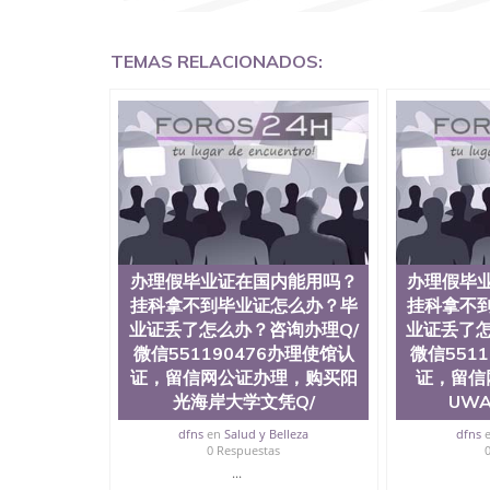
外留学文凭认证QQ微信551190476国外文凭回国认证
国留学回国证明QQ微信551190476 国外烫金照
551190476德国留学回国证明QQ微信551190
TEMAS RELACIONADOS:
QQ微信551190476 网上买文凭可靠吗QQ微信55
怎么办理QQ微信551190476国外大学文凭真制作QQ
国外大学有毕业证QQ微信551190476办理国外毕
551190476办理国外文凭要交定金吗QQ微信551
可信吗QQ微信551190476学士学位证书查询机构QQ
何办理学历认证QQ微信551190476海外文凭认证办理Q
University, 又译为“圣荷西州立大学”）成立
地区的公立大学之一。位于圣何塞市San Jos
合性公立大学，它以极高的就业率，全美名列前
质量，被《福克斯》杂志评选为全美50强公立
往求学。 至今，这是一所在世界上享有学术地
办理假毕业证在国内能用吗？
办理假毕
国本科教育质量的核心代表。其计算机系与会计
挂科拿不到毕业证怎么办？毕
挂科拿不
多可以在其所处地域的世界硅谷中心得到工作机
业证丢了怎么办？咨询办理Q/
业证丢了怎
相应科系的实习机会。无论是加州大学系统(UC)，
微信551190476办理使馆认
微信551
加州所有大学中的地理位置。 圣何塞州立大学座落于硅谷(
证，留信网公证办理，购买阳
证，留信
美的重要科技中心。约有学生三万人，超过134
来此就读。其有名的科系如计算机科学，电子工
光海岸大学文凭Q/
UW
及好评；而各种大学部和研究所的商学课程也吸
dfns
en
Salud y Belleza
dfns
流程： 1、收集客户办理信息； 2、客户付定金
0 Respuestas
好发给客户确认； 5、电子图确认好转成品部做成
...
给客户（国内顺丰，国外DHL）。 三、真实网