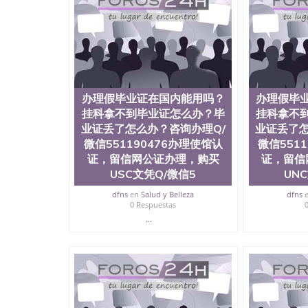
历、新西兰学历认证等q:551190476 微信：55119
University）圣何塞州立大学毕业证（San Jose St
University）圣何塞州立大学成绩单（San Jose Sta
University）圣何塞州立大学成绩单（San Jose S
State University）圣何塞州立大学（San Jose St
University）圣何塞州立大学（ San Jose State Un
圣何塞州立大学文凭（San Jose State Universit
办理假毕业证在国内能用吗？
办理假毕
圣何塞州立大学文凭（San Jose State Universit
挂科拿不到毕业证怎么办？毕
挂科拿不
塞州立大学学历（San Jose State University）
业证丢了怎么办？咨询办理Q/
大学学历（San Jose State University）圣何塞
业证丢了怎
（San Jose State University）圣何塞州立大学（S
微信551190476办理使馆认
微信551
State University）圣何塞州立大学学位证（San J
证，留信网公证办理，购买
证，留信
State University）圣何塞州立大学学位证（San Jos
USC文凭Q/微信5
UN
University）圣何塞州立大学（San Jose State Un
何塞州立大学（San Jose State University）圣
dfns
en
Salud y Belleza
dfns
0 Respuestas
立大学学位证（San Jose State University）圣
立大学结业证（San Jose State University）圣
...
立大学学位证（San Jose State University）圣
立大学学历证书（San Jose State University）
塞州立大学学历证书（San Jose State Unive
读CQU中央昆士兰大学学历 绩单购买学位证书
学历offieUniversityofSouthernQueens
央昆士兰大学学历成绩单购买学位证书/澳洲读