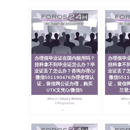
可查，存档。 2、留学回国人员证明（使馆认证
理，存档可查，终身受用。 四、办理流程农业
科学院、教育学院、工程学院、健康与人类发展
学院等。学校的教育学院排名在全美前十名，工
提供本科、硕士及博士学位。学校的专业课程包
学、护理、文学、音乐、生物学、统计学、美术
工程、生物工程、建筑设计、工商管理、材料科
语、社会科学、心理学、戏剧、市场营销、机械
1、客户提供相关材料，确定客户办理信息，给出
注册申请账号，付定金； 4、预约递交时间，公
办理假毕业证在国内能用吗？
办理假毕
完成结果书留服直接邮寄给客户 6、客户确认收
所使用的材料，尺寸大小，防伪结构（包括：水印
挂科拿不到毕业证怎么办？毕
挂科拿不
重叠。 文字图案浮雕，激光镭射，紫外荧光，
业证丢了怎么办？咨询办理Q/
业证丢了怎
外客户群体的认可，同时和海外学校留学中介，
微信551190476办理使馆认
微信551
绩单，资格证，学生卡，结业证，录取通知书，
证，留信网公证办理，购买
证，留信
的海外学历文凭的样版，尺寸大小，纸张材质，
UTK文凭Q/微信5
兰登
的需求。 我们的优势： 我们在保证合理定价的
情诠释什么是高性价比。 咨询顾问：Sam q/微信:55
dfns
en
Salud y Belleza
dfns
部认证,录取通知书，雅思，留学回国证明.
0 Respuestas
...
公司专业制作、办理、仿制、成绩单文凭、改成
文凭、假文凭假毕业证假学历书制作、假制作、
认证、留服认证、使馆认证、使馆证明、使馆留
认证、留学生学历认证、留学生学位认证、英国