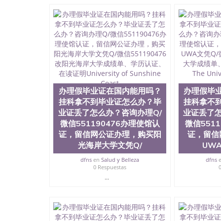
凭QQ微信551190476国外留学文凭认证QQ微信55
理QQ微信551190476法国留学回国证明QQ微信55
有用吗QQ微信551190476德国留学回国证明QQ微信
硕士文凭办理QQ微信551190476 网上买文凭可靠吗
外本科毕业证怎么办理QQ微信551190476国外大
信551190476国外大学有毕业证QQ微信551190
微信551190476办理国外文凭要交定金吗QQ微信5
文凭可信吗QQ微信551190476学士学位证书查询
551190476如何办理学历认证QQ微信5511904
（San Jose State University, 又译
办理假毕业证在国内能用吗？
办理假毕
学之一，也是美西地区的公立大学之一。位于圣何塞
挂科拿不到毕业证怎么办？毕
挂科拿不
福尼亚州的著名综合性公立大学，它以极高的就
业证丢了怎么办？咨询办理Q/
业证丢了怎
围，杰出的本科教育质量，被《福克斯》杂志评
百上千的海外学生前往求学。 至今，这是一所
微信551190476办理使馆认
微信551
育机构，并获誉为美国本科教育质量的核心代表
证，留信网公证办理，购买阳
证，留信
现优异。其毕业生大多可以在其所处地域的世界
光海岸大学文凭Q/
UW
大四的学期提供许多相应科系的实习机会。无论是加州
塞州立大学都占据着加州所有大学中的地理位置。 圣何塞
dfns
en
Salud y Belleza
dfns
0 Respuestas
金山-圣何塞地区为全美的重要科技中心。约有学
...
自世界60余国的学生来此就读。其有名的科系
空学等，深受性肯定及好评；而各种大学部和研
究与学习。 二、办理流程： 1、收集客户办理信
子图； 4、电子图做好发给客户确认； 5、电子
再付余款； 7、快递给客户（国内顺丰，国外DH