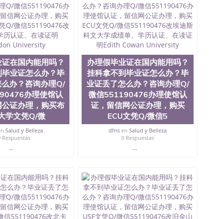
员证明（使馆认证），使馆网站真实存档可查。 3、留信网
、办理流程农业科学院、艺术与建筑学院、商学院、交流学
健康与人类发展学院、信息工程与科学学院、人文学院、
全美前十名，工学院排名在前十五名，且继续攀升中。纽
校的专业课程包括：会计学、MBA、财务、教育、建筑工
统计学、美术、电子工程、天文学、农业、环境污染控
商管理、材料科学、机械工程、航天工程、土木工程、数
业证在国内能用吗？
办理假毕业证在国内能用吗？
场营销、机械工程、计算机科学、物理学、人工智能、商
到毕业证怎么办？毕
挂科拿不到毕业证怎么办？毕
办理信息，给出操作方案； 2、补充毕业证成绩单等相关材
么办？咨询办理Q/
业证丢了怎么办？咨询办理Q/
约递交时间，公司人员陪同客户本人一起去留服递交材料；
190476办理使馆认
微信551190476办理使馆认
6、客户确认收到结果，付余款。 我们对海外大学及学院的
网公证办理，购买布
证，留信网公证办理，购买
（包括：水印，阴影底纹，钢印LOGO烫金烫银，LOGO
大学文凭Q/微
ECU文凭Q/微信5
，紫外荧光，温感，复印防伪）都有原版本文凭对照。质量
校留学中介， 同时能做到与时俱进，及时掌握各大院校的
en
Salud y Belleza
dfns
en
Salud y Belleza
录取通知书，在读证明等相关材料）的版本更新信息， 能
0 Respuestas
0 Respuestas
，纸张材质，防伪技术等等，并在时间收集到原版实物，
...
...
证合理定价的同时，坚持较高性价比，通过品质和效率不断
/微信:551190476 Q/微信:551190476办理毕业证
国证明.
绩、教育部学历学位认证、毕业证、成绩单、文凭、学历
办理、仿制学位证书、毕业证文凭、文凭毕业证、毕业证
学回国人员证明、留学生认证、学历认证、文凭认证学位
文凭学历、美国文凭学历、澳洲文凭学历、加拿大文凭学