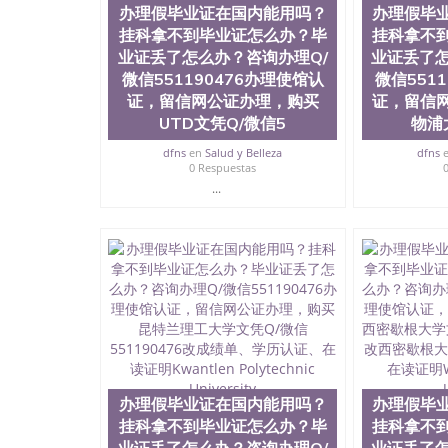
理假毕业证在国内能用吗？挂科拿不到毕业证怎么办
办理假毕业证在国内能用吗？
办理假毕
理使馆认证，留信网公证办理，购买伦敦艺术大学文
挂科拿不到毕业证怎么办？毕
挂科拿不
University of the Arts, London
业证丢了怎么办？咨询办理Q/
业证丢了怎
微信551190476办理使馆认
微信551
证，留信网公证办理，购买
证，留信
UTD文凭Q/微信5
物浦
dfns
en
Salud y Belleza
dfns
0 Respuestas
...
办理假毕业证在国内能用吗？
办理假毕
挂科拿不到毕业证怎么办？毕
挂科拿不