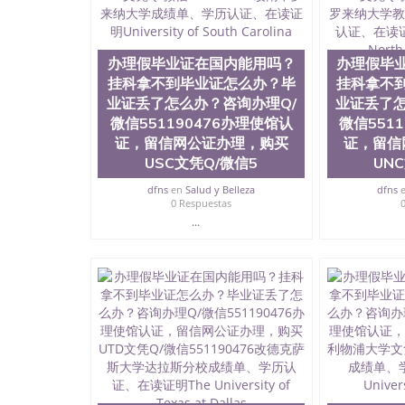
历、新西兰学历认证等q:551190476 微信：55119
University）圣何塞州立大学毕业证（San Jose St
University）圣何塞州立大学成绩单（San Jose Sta
办理假毕业证在国内能用吗？
办理假毕
University）圣何塞州立大学成绩单（San Jose S
State University）圣何塞州立大学（San Jose St
挂科拿不到毕业证怎么办？毕
挂科拿不
University）圣何塞州立大学（ San Jose State Un
业证丢了怎么办？咨询办理Q/
业证丢了怎
圣何塞州立大学文凭（San Jose State Universit
微信551190476办理使馆认
微信551
圣何塞州立大学文凭（San Jose State Universit
证，留信网公证办理，购买
证，留信
塞州立大学学历（San Jose State University）
USC文凭Q/微信5
UN
大学学历（San Jose State University）圣何塞
（San Jose State University）圣何塞州立大学（S
dfns
en
Salud y Belleza
dfns
State University）圣何塞州立大学学位证（San J
0 Respuestas
State University）圣何塞州立大学学位证（San Jos
...
University）圣何塞州立大学（San Jose State Un
何塞州立大学（San Jose State University）圣
立大学学位证（San Jose State University）圣
立大学结业证（San Jose State University）圣
立大学学位证（San Jose State University）圣
立大学学历证书（San Jose State University）
塞州立大学学历证书（San Jose State Unive
读CQU中央昆士兰大学学历 绩单购买学位证书
学历offieUniversityofSouthernQueens
央昆士兰大学学历成绩单购买学位证书/澳洲读