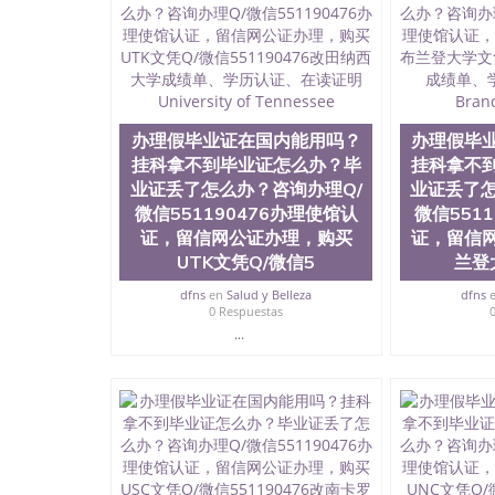
证，留服真实存档可查，存档。 2、留学回国人
真实可查认证办理，存档可查，终身受用。 四
院、地球及物质科学院、教育学院、工程学院、
护理学院、科学学院等。学校的教育学院排名在
约大学为学生们提供本科、硕士及博士学位。学
程、经济、医学、护理、文学、音乐、生物学、
制、历史、电气工程、生物工程、建筑设计、工
办理假毕业证在国内能用吗？
办理假毕
学、化学、英语、社会科学、心理学、戏剧、市
挂科拿不到毕业证怎么办？毕
挂科拿不
科、金融专业 1、客户提供相关材料，确定客户
业证丢了怎么办？咨询办理Q/
业证丢了怎
料； 3、留服注册申请账号，付定金； 4、预
微信551190476办理使馆认
微信551
5、等待结果，完成结果书留服直接邮寄给客户 
证，留信网公证办理，购买
证，留信
毕业证成绩单所使用的材料，尺寸大小，防伪结构
UTK文凭Q/微信5
兰登
烫金烫银复合重叠。 文字图案浮雕，激光镭射
得到了广大海外客户群体的认可，同时和海外学
dfns
en
Salud y Belleza
dfns
（毕业证，成绩单，资格证，学生卡，结业证，
0 Respuestas
够在时间掌握的海外学历文凭的样版，尺寸大小
...
以求达到客户的需求。 我们的优势： 我们在保
优化，为您倾情诠释什么是高性价比。 咨询顾问：Sam q
成绩单、教育部认证,录取通知书，雅思，留学回
公司专业制作、办理、仿制、成绩单文凭、改成
文凭、假文凭假毕业证假学历书制作、假制作、
认证、留服认证、使馆认证、使馆证明、使馆留
认证、留学生学历认证、留学生学位认证、英国