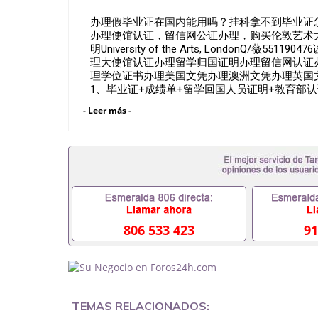
办理假毕业证在国内能用吗？挂科拿不到毕业证怎么
办理使馆认证，留信网公证办理，购买伦敦艺术大学
明University of the Arts, London
理大使馆认证办理留学归国证明办理留信网认证
理学位证书办理美国文凭办理澳洲文凭办理英国
1、毕业证+成绩单+留学回国人员证明+教育部
父母及亲朋好友一份完美交代）； 2、雅思、托
- Leer más -
校、转学，甚至是申请工签都可以用到）。 注
专业，学位，毕业时间都可以根据客户要求安排。 
成绩单可以办学历认证吗551190476要定居国外
证会查吗551190476入职国企/事业单位需要些什
毕业证怎么办, 毕业证丢了怎么办, 没有正常毕
辍学、挂科而没有正常毕业551190476您是否因
业而导致回国得不到教育部认证在校挂科了不想读了
凭怎么办,怎么办理本科/研究生文凭551190476
551190476哪里可以买国外文凭551190476
806 533 423
91
551190476怎么办理 外假毕业证55119047
551190476留学生在哪里可以买假毕业证55119
的毕业证成绩单可以吗551190476哪里可以办理水
551190476假毕业证能查出来吗551190476假
551190476办假大学毕业证QQ微信55119047
TEMAS RELACIONADOS:
551190476国外毕业证外壳定制QQ微信55119