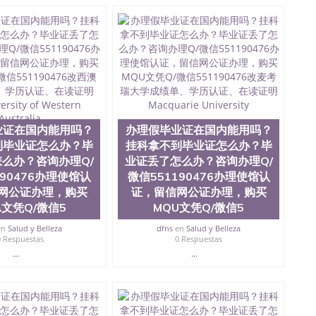
1190476国外文凭回国认证QQ微信551190476泰国文凭办
1190476 国外烫金照片QQ微信551190476外国文凭在中国
551190476爱尔兰留学回国证明QQ微信551190476国外
QQ微信551190476买国外文凭质量QQ微信551190476国
学文凭真制作QQ微信551190476办国外文凭可找工作QQ微
476办理国外毕业证价格QQ微信551190476国外编号查询QQ
51190476办国外可查文凭QQ微信551190476网上购买真
机构QQ微信551190476 国外资格证书办理QQ微信
76海外文凭认证办理QQ微信551190476 圣何塞州立大学
为“圣荷西州立大学”）成立于1857年，简称SJSU，是加州历史悠久的大
业证在国内能用吗？
办理假毕业证在国内能用吗？
市San Jose中心，占地154公顷。它是一所位于加利
到毕业证怎么办？毕
挂科拿不到毕业证怎么办？毕
业率，全美名列前茅的毕业薪资，浓厚的多元化学术氛
么办？咨询办理Q/
业证丢了怎么办？咨询办理Q/
选为全美50强公立综合性大学，每年有来自世界各地的成
在世界上享有学术地位、声誉、实习机会和影响力的高等教
190476办理使馆认
微信551190476办理使馆认
。其计算机系与会计系更是在当今美国大学教学排名中表
网公证办理，购买
证，留信网公证办理，购买
硅谷中心得到工作机会。许多硅谷公司甚至在学生大三和
A文凭Q/微信5
MQU文凭Q/微信5
大学系统(UC)，还是加州州立大学系统(CSU), 圣何
州立大学座落于硅谷(Silicon Valley), 于附近的旧
en
Salud y Belleza
dfns
en
Salud y Belleza
0 Respuestas
0 Respuestas
生三万人，超过134种学士学科和65个硕士学科，并有来
...
...
如计算机科学，电子工程学，工商管理学，艺术设计，和航
究所的商学课程也吸引了众多不同国家的专业人士前来研
息； 2、客户付定金下单； 3、公司确认到账转制作点做电
图确认好转成品部做成品； 6、成品做好拍照或者视频确认
L）。 三、真实网上可查的证明材料 1、教育部学历学位认