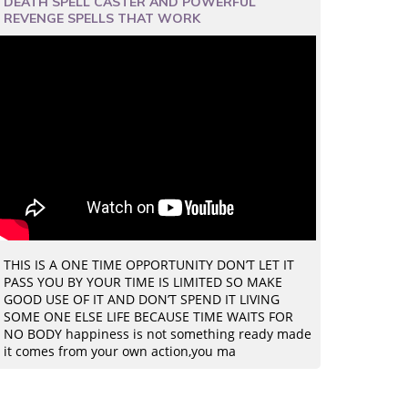
DEATH SPELL CASTER AND POWERFUL
REVENGE SPELLS THAT WORK
THIS IS A ONE TIME OPPORTUNITY DON’T LET IT
PASS YOU BY YOUR TIME IS LIMITED SO MAKE
GOOD USE OF IT AND DON’T SPEND IT LIVING
SOME ONE ELSE LIFE BECAUSE TIME WAITS FOR
NO BODY happiness is not something ready made
it comes from your own action,you ma