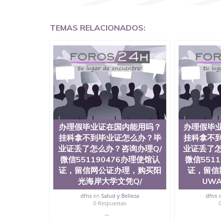
凭QQ微信551190476国外留学文凭认证QQ微信55
理QQ微信551190476法国留学回国证明QQ微信55
有用吗QQ微信551190476德国留学回国证明QQ微信
TEMAS RELACIONADOS:
硕士文凭办理QQ微信551190476 网上买文凭可靠吗
外本科毕业证怎么办理QQ微信551190476国外大
信551190476国外大学有毕业证QQ微信551190
微信551190476办理国外文凭要交定金吗QQ微信5
文凭可信吗QQ微信551190476学士学位证书查询
551190476如何办理学历认证QQ微信5511904
（San Jose State University, 又译
学之一，也是美西地区的公立大学之一。位于圣何塞
福尼亚州的著名综合性公立大学，它以极高的就
围，杰出的本科教育质量，被《福克斯》杂志评
百上千的海外学生前往求学。 至今，这是一所
办理假毕业证在国内能用吗？
办理假毕
育机构，并获誉为美国本科教育质量的核心代表
挂科拿不到毕业证怎么办？毕
挂科拿不
现优异。其毕业生大多可以在其所处地域的世界
业证丢了怎么办？咨询办理Q/
业证丢了怎
大四的学期提供许多相应科系的实习机会。无论是加州
微信551190476办理使馆认
微信551
塞州立大学都占据着加州所有大学中的地理位置。 圣何塞
证，留信网公证办理，购买阳
证，留信
金山-圣何塞地区为全美的重要科技中心。约有学
自世界60余国的学生来此就读。其有名的科系
光海岸大学文凭Q/
UW
空学等，深受性肯定及好评；而各种大学部和研
dfns
en
Salud y Belleza
dfns
究与学习。 二、办理流程： 1、收集客户办理信
0 Respuestas
子图； 4、电子图做好发给客户确认； 5、电子
...
再付余款； 7、快递给客户（国内顺丰，国外DH