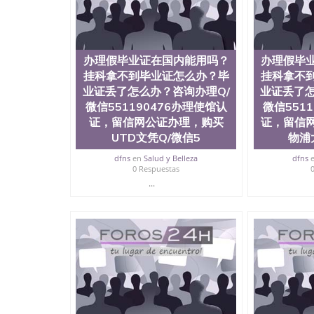
理假毕业证在国内能用吗？挂科拿不到毕业证怎么办
理使馆认证，留信网公证办理，购买杜兰大学文凭Q
证明Tulane University of Louisiana
办理假毕业证在国内能用吗？
办理假毕
挂科拿不到毕业证怎么办？毕
挂科拿不
业证丢了怎么办？咨询办理Q/
业证丢了怎
微信551190476办理使馆认
微信551
证，留信网公证办理，购买
证，留信
UTD文凭Q/微信5
物浦
dfns
en
Salud y Belleza
dfns
0 Respuestas
...