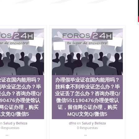
1190476国外文凭回国认证QQ微信551190476泰国文凭办
1190476 国外烫金照片QQ微信551190476外国文凭在中国
551190476爱尔兰留学回国证明QQ微信551190476国外
QQ微信551190476买国外文凭质量QQ微信551190476国
学文凭真制作QQ微信551190476办国外文凭可找工作QQ微
476办理国外毕业证价格QQ微信551190476国外编号查询QQ
51190476办国外可查文凭QQ微信551190476网上购买真
机构QQ微信551190476 国外资格证书办理QQ微信
76海外文凭认证办理QQ微信551190476 圣何塞州立大学
为“圣荷西州立大学”）成立于1857年，简称SJSU，是加州历史悠久的大
市San Jose中心，占地154公顷。它是一所位于加利
业率，全美名列前茅的毕业薪资，浓厚的多元化学术氛
选为全美50强公立综合性大学，每年有来自世界各地的成
在世界上享有学术地位、声誉、实习机会和影响力的高等教
业证在国内能用吗？
办理假毕业证在国内能用吗？
。其计算机系与会计系更是在当今美国大学教学排名中表
到毕业证怎么办？毕
挂科拿不到毕业证怎么办？毕
硅谷中心得到工作机会。许多硅谷公司甚至在学生大三和
么办？咨询办理Q/
业证丢了怎么办？咨询办理Q/
大学系统(UC)，还是加州州立大学系统(CSU), 圣何
190476办理使馆认
微信551190476办理使馆认
州立大学座落于硅谷(Silicon Valley), 于附近的旧
网公证办理，购买
证，留信网公证办理，购买
生三万人，超过134种学士学科和65个硕士学科，并有来
如计算机科学，电子工程学，工商管理学，艺术设计，和航
A文凭Q/微信5
MQU文凭Q/微信5
究所的商学课程也吸引了众多不同国家的专业人士前来研
en
Salud y Belleza
dfns
en
Salud y Belleza
息； 2、客户付定金下单； 3、公司确认到账转制作点做电
0 Respuestas
0 Respuestas
图确认好转成品部做成品； 6、成品做好拍照或者视频确认
...
...
L）。 三、真实网上可查的证明材料 1、教育部学历学位认