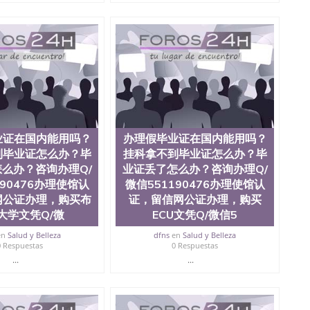
员证明（使馆认证），使馆网站真实存档可查。 3、留信网
、办理流程农业科学院、艺术与建筑学院、商学院、交流学
健康与人类发展学院、信息工程与科学学院、人文学院、
全美前十名，工学院排名在前十五名，且继续攀升中。纽
校的专业课程包括：会计学、MBA、财务、教育、建筑工
统计学、美术、电子工程、天文学、农业、环境污染控
商管理、材料科学、机械工程、航天工程、土木工程、数
场营销、机械工程、计算机科学、物理学、人工智能、商
办理信息，给出操作方案； 2、补充毕业证成绩单等相关材
约递交时间，公司人员陪同客户本人一起去留服递交材料；
业证在国内能用吗？
办理假毕业证在国内能用吗？
6、客户确认收到结果，付余款。 我们对海外大学及学院的
（包括：水印，阴影底纹，钢印LOGO烫金烫银，LOGO
到毕业证怎么办？毕
挂科拿不到毕业证怎么办？毕
，紫外荧光，温感，复印防伪）都有原版本文凭对照。质量
么办？咨询办理Q/
业证丢了怎么办？咨询办理Q/
校留学中介， 同时能做到与时俱进，及时掌握各大院校的
190476办理使馆认
微信551190476办理使馆认
录取通知书，在读证明等相关材料）的版本更新信息， 能
网公证办理，购买布
证，留信网公证办理，购买
，纸张材质，防伪技术等等，并在时间收集到原版实物，
大学文凭Q/微
ECU文凭Q/微信5
证合理定价的同时，坚持较高性价比，通过品质和效率不断
/微信:551190476 Q/微信:551190476办理毕业证
en
Salud y Belleza
dfns
en
Salud y Belleza
国证明.
0 Respuestas
0 Respuestas
...
...
绩、教育部学历学位认证、毕业证、成绩单、文凭、学历
办理、仿制学位证书、毕业证文凭、文凭毕业证、毕业证
学回国人员证明、留学生认证、学历认证、文凭认证学位
文凭学历、美国文凭学历、澳洲文凭学历、加拿大文凭学