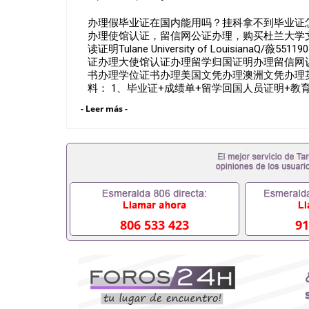
办理假毕业证在国内能用吗？挂科拿不到毕业证怎么
办理使馆认证，留信网公证办理，购买杜兰大学文凭
读证明Tulane University of Louisia
证办理大使馆认证办理留学归国证明办理留信网
书办理学位证书办理美国文凭办理澳洲文凭办理
料： 1、毕业证+成绩单+留学回国人员证明+
料，给父母及亲朋好友一份完美交代）； 2、雅
- Leer más -
请学校、转学，甚至是申请工签都可以用到）。
校，专业，学位，毕业时间都可以根据客户要求安排
业证成绩单可以办学历认证吗551190476要定居
毕业证会查吗551190476入职国企/事业单位需要
不到毕业证怎么办, 毕业证丢了怎么办, 没有正
中途辍学、挂科而没有正常毕业551190476您是
常毕业而导致回国得不到教育部认证在校挂科了不想
有文凭怎么办,怎么办理本科/研究生文凭5511904
551190476哪里可以买国外文凭551190476
806 533 423
91
551190476怎么办理 外假毕业证55119047
551190476留学生在哪里可以买假毕业证55119
的毕业证成绩单可以吗551190476哪里可以办理水
551190476假毕业证能查出来吗551190476假
551190476办假大学毕业证QQ微信55119047
551190476国外毕业证外壳定制QQ微信55119