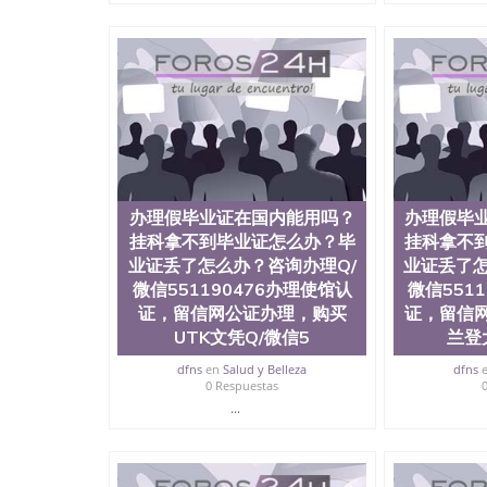
证，留服真实存档可查，存档。 2、留学回国人
真实可查认证办理，存档可查，终身受用。 四
院、地球及物质科学院、教育学院、工程学院、
护理学院、科学学院等。学校的教育学院排名在
约大学为学生们提供本科、硕士及博士学位。学
程、经济、医学、护理、文学、音乐、生物学、
制、历史、电气工程、生物工程、建筑设计、工
学、化学、英语、社会科学、心理学、戏剧、市
科、金融专业 1、客户提供相关材料，确定客户
料； 3、留服注册申请账号，付定金； 4、预
办理假毕业证在国内能用吗？
办理假毕
5、等待结果，完成结果书留服直接邮寄给客户 
毕业证成绩单所使用的材料，尺寸大小，防伪结构
挂科拿不到毕业证怎么办？毕
挂科拿不
烫金烫银复合重叠。 文字图案浮雕，激光镭射
业证丢了怎么办？咨询办理Q/
业证丢了怎
得到了广大海外客户群体的认可，同时和海外学
微信551190476办理使馆认
微信551
（毕业证，成绩单，资格证，学生卡，结业证，
证，留信网公证办理，购买
证，留信
够在时间掌握的海外学历文凭的样版，尺寸大小
UTK文凭Q/微信5
兰登
以求达到客户的需求。 我们的优势： 我们在保
优化，为您倾情诠释什么是高性价比。 咨询顾问：Sam q
dfns
en
Salud y Belleza
dfns
成绩单、教育部认证,录取通知书，雅思，留学回
0 Respuestas
...
公司专业制作、办理、仿制、成绩单文凭、改成
文凭、假文凭假毕业证假学历书制作、假制作、
认证、留服认证、使馆认证、使馆证明、使馆留
认证、留学生学历认证、留学生学位认证、英国