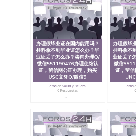
历、新西兰学历认证等q:551190476 微信：55119
University）圣何塞州立大学毕业证（San Jose St
University）圣何塞州立大学成绩单（San Jose Sta
University）圣何塞州立大学成绩单（San Jose S
State University）圣何塞州立大学（San Jose St
University）圣何塞州立大学（ San Jose State Un
圣何塞州立大学文凭（San Jose State Universit
办理假毕业证在国内能用吗？
办理假毕
圣何塞州立大学文凭（San Jose State Universit
挂科拿不到毕业证怎么办？毕
挂科拿不
塞州立大学学历（San Jose State University）
业证丢了怎么办？咨询办理Q/
大学学历（San Jose State University）圣何塞
业证丢了怎
（San Jose State University）圣何塞州立大学（S
微信551190476办理使馆认
微信551
State University）圣何塞州立大学学位证（San J
证，留信网公证办理，购买
证，留信
State University）圣何塞州立大学学位证（San Jos
USC文凭Q/微信5
UN
University）圣何塞州立大学（San Jose State Un
何塞州立大学（San Jose State University）圣
dfns
en
Salud y Belleza
dfns
0 Respuestas
立大学学位证（San Jose State University）圣
立大学结业证（San Jose State University）圣
...
立大学学位证（San Jose State University）圣
立大学学历证书（San Jose State University）
塞州立大学学历证书（San Jose State Unive
读CQU中央昆士兰大学学历 绩单购买学位证书
学历offieUniversityofSouthernQueens
央昆士兰大学学历成绩单购买学位证书/澳洲读