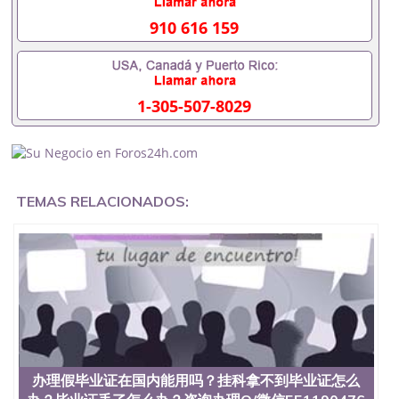
办理什么材料551190476入职事业单位/国企假的毕业
证会查吗551190476入职国企/事业单位需要些什么材
910 616 159
料551190476办理假毕业证在国内能用吗, 挂科拿不到
毕业证怎么办, 毕业证丢了怎么办, 没有正常毕业怎么
办理毕业证,没毕业可以办学历认证吗,您是否因为中
途辍学、挂科而没有正常毕业551190476您是否因为
1-305-507-8029
递交材料不齐而被拒之门外551190476您是否因没正
常毕业而导致回国得不到教育部认证在校挂科了不想
读了,成绩不理想毕不了业怎么办551190476找工作没
有文凭怎么办,怎么办理本科/研究生文凭551190476
如何办理本科/硕士毕业证551190476网上买文凭可靠
吗551190476哪里可以买国外文凭551190476国外本
TEMAS RELACIONADOS:
科毕业证怎么办理551190476国外大学文凭可以打工
作吗551190476怎么办理 外假毕业证551190476哪里
可以制作美国毕业证551190476哪里可以办理澳洲毕
业证551190476留学生在哪里可以买假毕业证
551190476哪里可以办理加拿大毕业证551190476申
请学校办理假的毕业证成绩单可以吗551190476哪里
可以办理水印成绩单551190476哪里可以修改成绩单
GPA分数551190476假毕业证能查出来吗551190476
假文凭网上能查到吗551190476 如何拿到国外毕业证
QQ微信551190476办假大学毕业证QQ微信551190476
国外毕业证去哪认证QQ微信551190476找毕业证封皮
办理假毕业证在国内能用吗？挂科拿不到毕业证怎么
QQ微信551190476国外毕业证外壳定制QQ微信