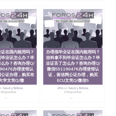
），使馆网站真实存档可查。 3、留信网真实可查认证办
科学院、艺术与建筑学院、商学院、交流学院、地球及物质
学院、信息工程与科学学院、人文学院、护理学院、科学
学院排名在前十五名，且继续攀升中。纽约大学为学生们
括：会计学、MBA、财务、教育、建筑工程、经济、医
、电子工程、天文学、农业、环境污染控制、历史、电气
学、机械工程、航天工程、土木工程、数学、化学、英
工程、计算机科学、物理学、人工智能、商科、金融专业
操作方案； 2、补充毕业证成绩单等相关材料； 3、留服
司人员陪同客户本人一起去留服递交材料； 5、等待结果，
业证在国内能用吗？
办理假毕业证在国内能用吗？
到结果，付余款。 我们对海外大学及学院的毕业证成绩单
，阴影底纹，钢印LOGO烫金烫银，LOGO烫金烫银复合
到毕业证怎么办？毕
挂科拿不到毕业证怎么办？毕
温感，复印防伪）都有原版本文凭对照。质量得到了广大海
么办？咨询办理Q/
业证丢了怎么办？咨询办理Q/
 同时能做到与时俱进，及时掌握各大院校的（毕业证，成
190476办理使馆认
微信551190476办理使馆认
在读证明等相关材料）的版本更新信息， 能够在时间掌握
网公证办理，购买布
证，留信网公证办理，购买
防伪技术等等，并在时间收集到原版实物，以求达到客户
大学文凭Q/微
ECU文凭Q/微信5
同时，坚持较高性价比，通过品质和效率不断优化，为您倾
1190476 Q/微信:551190476办理毕业证成绩单、教育
en
Salud y Belleza
dfns
en
Salud y Belleza
0 Respuestas
0 Respuestas
...
...
绩、教育部学历学位认证、毕业证、成绩单、文凭、学历
办理、仿制学位证书、毕业证文凭、文凭毕业证、毕业证
学回国人员证明、留学生认证、学历认证、文凭认证学位
文凭学历、美国文凭学历、澳洲文凭学历、加拿大文凭学