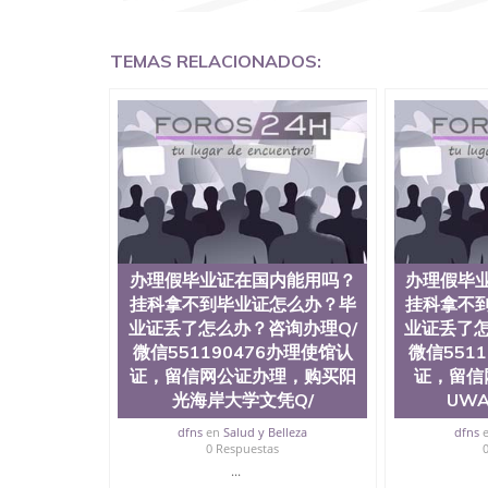
外留学文凭认证QQ微信551190476国外文凭回国认证
国留学回国证明QQ微信551190476 国外烫金照
551190476德国留学回国证明QQ微信551190
TEMAS RELACIONADOS:
QQ微信551190476 网上买文凭可靠吗QQ微信55
怎么办理QQ微信551190476国外大学文凭真制作QQ
国外大学有毕业证QQ微信551190476办理国外毕
551190476办理国外文凭要交定金吗QQ微信551
可信吗QQ微信551190476学士学位证书查询机构QQ
何办理学历认证QQ微信551190476海外文凭认证办理Q
University, 又译为“圣荷西州立大学”）成立
地区的公立大学之一。位于圣何塞市San Jos
合性公立大学，它以极高的就业率，全美名列前
质量，被《福克斯》杂志评选为全美50强公立
往求学。 至今，这是一所在世界上享有学术地
办理假毕业证在国内能用吗？
办理假毕
国本科教育质量的核心代表。其计算机系与会计
挂科拿不到毕业证怎么办？毕
挂科拿不
多可以在其所处地域的世界硅谷中心得到工作机
业证丢了怎么办？咨询办理Q/
业证丢了怎
相应科系的实习机会。无论是加州大学系统(UC)，
微信551190476办理使馆认
微信551
加州所有大学中的地理位置。 圣何塞州立大学座落于硅谷(
证，留信网公证办理，购买阳
证，留信
美的重要科技中心。约有学生三万人，超过134
来此就读。其有名的科系如计算机科学，电子工
光海岸大学文凭Q/
UW
及好评；而各种大学部和研究所的商学课程也吸
dfns
en
Salud y Belleza
dfns
流程： 1、收集客户办理信息； 2、客户付定金
0 Respuestas
好发给客户确认； 5、电子图确认好转成品部做成
...
给客户（国内顺丰，国外DHL）。 三、真实网