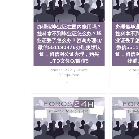
理假毕业证在国内能用吗？挂科拿不到毕业证怎么办
理使馆认证，留信网公证办理，购买西三一大学文凭
Trinity Western University
办理假毕业证在国内能用吗？
办理假毕
挂科拿不到毕业证怎么办？毕
挂科拿不
业证丢了怎么办？咨询办理Q/
业证丢了怎
微信551190476办理使馆认
微信551
证，留信网公证办理，购买
证，留信
UTD文凭Q/微信5
物浦
dfns
en
Salud y Belleza
dfns
0 Respuestas
...