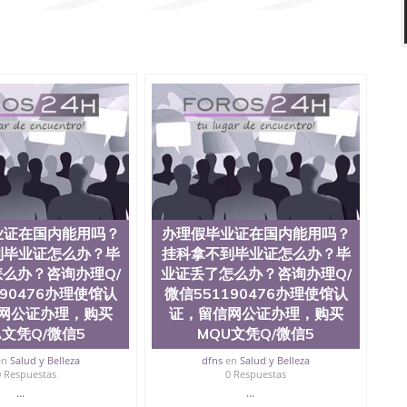
QQ微信551190476泰国文凭办理QQ微信551190476法
片QQ微信551190476外国文凭在中国有用吗QQ微信
476爱尔兰留学回国证明QQ微信551190476国外硕士文凭办理
1190476买国外文凭质量QQ微信551190476国外本科毕业证
微信551190476办国外文凭可找工作QQ微信551190476
业证价格QQ微信551190476国外编号查询QQ微信
190476办国外可查文凭QQ微信551190476网上购买真文凭
微信551190476 国外资格证书办理QQ微信551190476如
Q微信551190476 圣何塞州立大学（San Jose State
于1857年，简称SJSU，是加州历史悠久的大学之一，也是美西
e中心，占地154公顷。它是一所位于加利福尼亚州的著名综
茅的毕业薪资，浓厚的多元化学术氛围，杰出的本科教育
综合性大学，每年有来自世界各地的成百上千的海外学生前
位、声誉、实习机会和影响力的高等教育机构，并获誉为美
业证在国内能用吗？
办理假毕业证在国内能用吗？
系更是在当今美国大学教学排名中表现优异。其毕业生大
到毕业证怎么办？毕
挂科拿不到毕业证怎么办？毕
会。许多硅谷公司甚至在学生大三和大四的学期提供许多
么办？咨询办理Q/
业证丢了怎么办？咨询办理Q/
还是加州州立大学系统(CSU), 圣何塞州立大学都占据着
190476办理使馆认
微信551190476办理使馆认
Silicon Valley), 于附近的旧金山-圣何塞地区为全
网公证办理，购买
证，留信网公证办理，购买
种学士学科和65个硕士学科，并有来自世界60余国的学生
程学，工商管理学，艺术设计，和航空学等，深受性肯定
A文凭Q/微信5
MQU文凭Q/微信5
引了众多不同国家的专业人士前来研究与学习。 二、办理
en
Salud y Belleza
dfns
en
Salud y Belleza
下单； 3、公司确认到账转制作点做电子图； 4、电子图做
0 Respuestas
0 Respuestas
品； 6、成品做好拍照或者视频确认再付余款； 7、快递
...
...
上可查的证明材料 1、教育部学历学位认证，留服真实存档