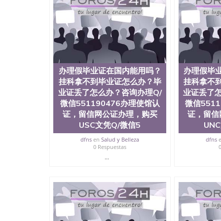
历、新西兰学历认证等q:551190476 微信：55119
University）圣何塞州立大学毕业证（San Jose St
University）圣何塞州立大学成绩单（San Jose Sta
University）圣何塞州立大学成绩单（San Jose S
State University）圣何塞州立大学（San Jose St
University）圣何塞州立大学（ San Jose State Un
圣何塞州立大学文凭（San Jose State Universit
办理假毕业证在国内能用吗？
办理假毕
圣何塞州立大学文凭（San Jose State Universit
挂科拿不到毕业证怎么办？毕
挂科拿不
塞州立大学学历（San Jose State University）
业证丢了怎么办？咨询办理Q/
大学学历（San Jose State University）圣何塞
业证丢了怎
（San Jose State University）圣何塞州立大学（S
微信551190476办理使馆认
微信551
State University）圣何塞州立大学学位证（San J
证，留信网公证办理，购买
证，留信
State University）圣何塞州立大学学位证（San Jos
USC文凭Q/微信5
UN
University）圣何塞州立大学（San Jose State Un
何塞州立大学（San Jose State University）圣
dfns
en
Salud y Belleza
dfns
0 Respuestas
立大学学位证（San Jose State University）圣
立大学结业证（San Jose State University）圣
...
立大学学位证（San Jose State University）圣
立大学学历证书（San Jose State University）
塞州立大学学历证书（San Jose State Unive
读CQU中央昆士兰大学学历 绩单购买学位证书
学历offieUniversityofSouthernQueens
央昆士兰大学学历成绩单购买学位证书/澳洲读