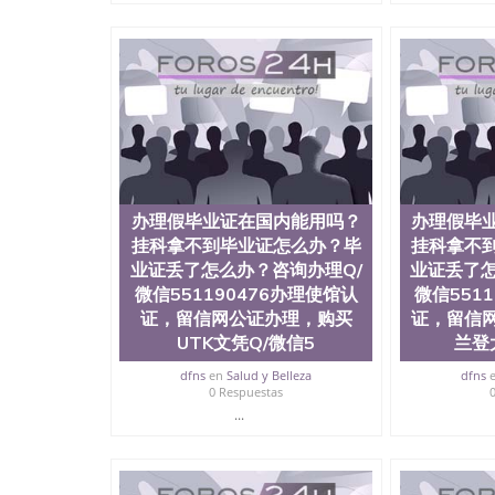
可查，存档。 2、留学回国人员证明（使馆认证
理，存档可查，终身受用。 四、办理流程农业
科学院、教育学院、工程学院、健康与人类发展
学院等。学校的教育学院排名在全美前十名，工
提供本科、硕士及博士学位。学校的专业课程包
学、护理、文学、音乐、生物学、统计学、美术
工程、生物工程、建筑设计、工商管理、材料科
语、社会科学、心理学、戏剧、市场营销、机械
1、客户提供相关材料，确定客户办理信息，给出
注册申请账号，付定金； 4、预约递交时间，公
办理假毕业证在国内能用吗？
办理假毕
完成结果书留服直接邮寄给客户 6、客户确认收
所使用的材料，尺寸大小，防伪结构（包括：水印
挂科拿不到毕业证怎么办？毕
挂科拿不
重叠。 文字图案浮雕，激光镭射，紫外荧光，
业证丢了怎么办？咨询办理Q/
业证丢了怎
外客户群体的认可，同时和海外学校留学中介，
微信551190476办理使馆认
微信551
绩单，资格证，学生卡，结业证，录取通知书，
证，留信网公证办理，购买
证，留信
的海外学历文凭的样版，尺寸大小，纸张材质，
UTK文凭Q/微信5
兰登
的需求。 我们的优势： 我们在保证合理定价的
情诠释什么是高性价比。 咨询顾问：Sam q/微信:55
dfns
en
Salud y Belleza
dfns
部认证,录取通知书，雅思，留学回国证明.
0 Respuestas
...
公司专业制作、办理、仿制、成绩单文凭、改成
文凭、假文凭假毕业证假学历书制作、假制作、
认证、留服认证、使馆认证、使馆证明、使馆留
认证、留学生学历认证、留学生学位认证、英国