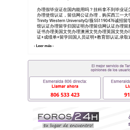
办理假毕业证在国内能用吗？挂科拿不到毕业证怎么
办理使馆认证，留信网公证办理，购买西三一大学文
Trinity Western UniversityQ/薇5
馆认证办理留学归国证明办理留信网认证办理留
证书办理美国文凭办理澳洲文凭办理英国文凭办理
证+成绩单+留学回国人员证明+教育部认证,录
亲朋好友一份完美交代）； 2、雅思、托福，O
- Leer más -
学，甚至是申请工签都可以用到）。 注：上述
学位，毕业时间都可以根据客户要求安排。 国内找
可以办学历认证吗551190476要定居国外需要办
吗551190476入职国企/事业单位需要些什么材料
怎么办, 毕业证丢了怎么办, 没有正常毕业怎么
挂科而没有正常毕业551190476您是否因为递交
致回国得不到教育部认证在校挂科了不想读了,成绩
办,怎么办理本科/研究生文凭551190476如何办理本
哪里可以买国外文凭551190476国外本科毕业证怎么
806 533 423
91
怎么办理 外假毕业证551190476哪里可以制作美国
学生在哪里可以买假毕业证551190476哪里可以
单可以吗551190476哪里可以办理水印成绩单551
能查出来吗551190476假文凭网上能查到吗5511
业证QQ微信551190476国外毕业证去哪认证QQ微信
外壳定制QQ微信551190476快速代办国外毕业证QQ