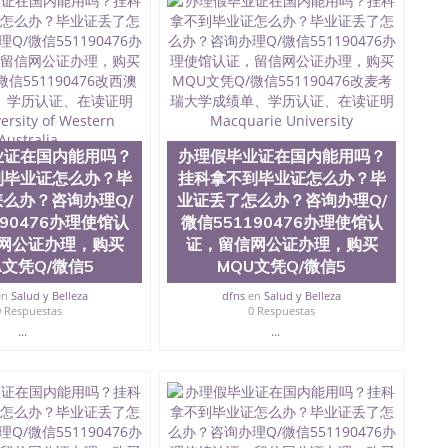
1190476国外文凭回国认证QQ微信551190476泰国文凭办
1190476 国外烫金照片QQ微信551190476外国文凭在中国
551190476爱尔兰留学回国证明QQ微信551190476国外
QQ微信551190476买国外文凭质量QQ微信551190476国
学文凭真制作QQ微信551190476办国外文凭可找工作QQ微
476办理国外毕业证价格QQ微信551190476国外编号查询QQ
51190476办国外可查文凭QQ微信551190476网上购买真
机构QQ微信551190476 国外资格证书办理QQ微信
76海外文凭认证办理QQ微信551190476 圣何塞州立大学
业证在国内能用吗？
办理假毕业证在国内能用吗？
为“圣荷西州立大学”）成立于1857年，简称SJSU，是加州历史悠久的大
到毕业证怎么办？毕
挂科拿不到毕业证怎么办？毕
市San Jose中心，占地154公顷。它是一所位于加利
么办？咨询办理Q/
业证丢了怎么办？咨询办理Q/
业率，全美名列前茅的毕业薪资，浓厚的多元化学术氛
190476办理使馆认
微信551190476办理使馆认
选为全美50强公立综合性大学，每年有来自世界各地的成
网公证办理，购买
证，留信网公证办理，购买
在世界上享有学术地位、声誉、实习机会和影响力的高等教
A文凭Q/微信5
MQU文凭Q/微信5
。其计算机系与会计系更是在当今美国大学教学排名中表
硅谷中心得到工作机会。许多硅谷公司甚至在学生大三和
en
Salud y Belleza
dfns
en
Salud y Belleza
大学系统(UC)，还是加州州立大学系统(CSU), 圣何
0 Respuestas
0 Respuestas
州立大学座落于硅谷(Silicon Valley), 于附近的旧
...
...
生三万人，超过134种学士学科和65个硕士学科，并有来
如计算机科学，电子工程学，工商管理学，艺术设计，和航
究所的商学课程也吸引了众多不同国家的专业人士前来研
息； 2、客户付定金下单； 3、公司确认到账转制作点做电
图确认好转成品部做成品； 6、成品做好拍照或者视频确认
L）。 三、真实网上可查的证明材料 1、教育部学历学位认