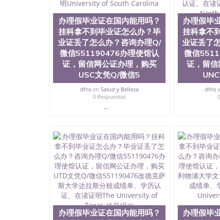
历、新西兰学历认证等q:551190476 微信：55119
University）圣何塞州立大学毕业证（San Jose St
办理假毕业证在国内能用吗？
办理假毕
University）圣何塞州立大学成绩单（San Jose Sta
挂科拿不到毕业证怎么办？毕
挂科拿不
University）圣何塞州立大学成绩单（San Jose S
业证丢了怎么办？咨询办理Q/
业证丢了怎
State University）圣何塞州立大学（San Jose St
微信551190476办理使馆认
微信551
University）圣何塞州立大学（ San Jose State Un
证，留信网公证办理，购买
圣何塞州立大学文凭（San Jose State Universit
证，留信
圣何塞州立大学文凭（San Jose State Universit
USC文凭Q/微信5
UN
塞州立大学学历（San Jose State University）
dfns
en
Salud y Belleza
dfns
大学学历（San Jose State University）圣何塞
0 Respuestas
（San Jose State University）圣何塞州立大学（S
...
State University）圣何塞州立大学学位证（San J
State University）圣何塞州立大学学位证（San Jos
University）圣何塞州立大学（San Jose State Un
何塞州立大学（San Jose State University）圣
立大学学位证（San Jose State University）圣
立大学结业证（San Jose State University）圣
立大学学位证（San Jose State University）圣
立大学学历证书（San Jose State University）
塞州立大学学历证书（San Jose State Unive
读CQU中央昆士兰大学学历 绩单购买学位证书
学历offieUniversityofSouthernQueens
办理假毕业证在国内能用吗？
办理假毕
央昆士兰大学学历成绩单购买学位证书/澳洲读