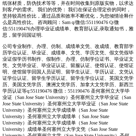
纸张材质，防伪技术等等，并在时间收集到原版实物，以求达
到客户的需求。 我们的优势： 我们在保证合理定价的同时，
坚持较高性价比，通过品质和效率不断优化，为您倾情诠释什
么是高性价比。 咨询顾问：Sam q/微信:551190476 Q/微
信:551190476办理毕业证成绩单、教育部认证,录取通知书，雅
思，留学回国证明.
公司专业制作、办理、仿制、成绩单文凭、改成绩、教育部学
历学位认证、毕业证、成绩单、文凭、学历文凭、假文凭假毕
业证假学历书制作、假制作、办理、仿制学位证书、毕业证文
凭、文凭毕业证、毕业证认证、留服认证、使馆认证、使馆证
明、使馆留学回国人员证明、留学生认证、学历认证、文凭认
证学位认证、留学生学历认证、留学生学位认证、英国文凭学
历、美国文凭学历、澳洲文凭学历、加拿大文凭学历、新西兰
学历认证等q:551190476 微信：551190476 圣何塞州立大学毕
业证（San Jose State University）圣何塞州立大学毕业证（San
Jose State University）圣何塞州立大学毕业证（San Jose State
University）圣何塞州立大学成绩单（San Jose State
University）圣何塞州立大学成绩单（ San Jose State
University）圣何塞州立大学成绩单（San Jose State
University）成绩单圣何塞州立大学文凭（San Jose State
University）圣何塞州立大学（San Jose State University）圣何