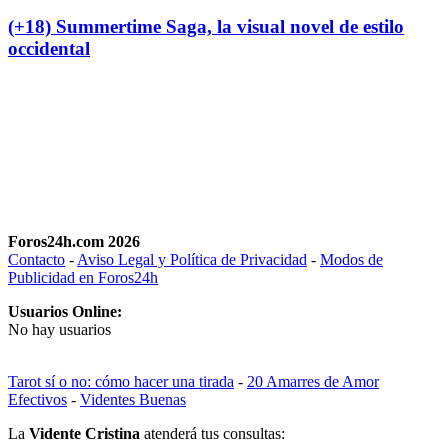
(+18) Summertime Saga, la visual novel de estilo
occidental
Foros24h.com 2026
Contacto
-
Aviso Legal y Política de Privacidad
-
Modos de
Publicidad en Foros24h
Usuarios Online:
No hay usuarios
Tarot sí o no: cómo hacer una tirada
-
20 Amarres de Amor
Efectivos
-
Videntes Buenas
La
Vidente Cristina
atenderá tus consultas: