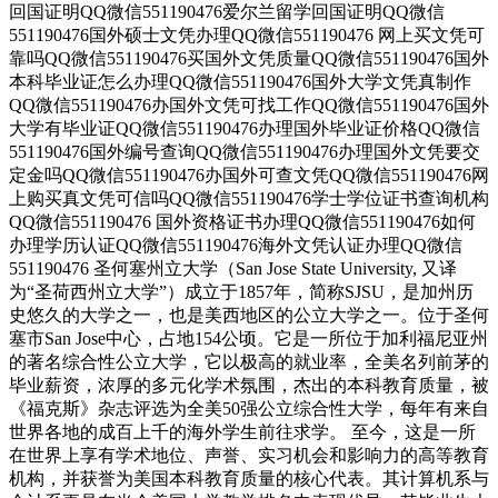
回国证明QQ微信551190476爱尔兰留学回国证明QQ微信
551190476国外硕士文凭办理QQ微信551190476 网上买文凭可
靠吗QQ微信551190476买国外文凭质量QQ微信551190476国外
本科毕业证怎么办理QQ微信551190476国外大学文凭真制作
QQ微信551190476办国外文凭可找工作QQ微信551190476国外
大学有毕业证QQ微信551190476办理国外毕业证价格QQ微信
551190476国外编号查询QQ微信551190476办理国外文凭要交
定金吗QQ微信551190476办国外可查文凭QQ微信551190476网
上购买真文凭可信吗QQ微信551190476学士学位证书查询机构
QQ微信551190476 国外资格证书办理QQ微信551190476如何
办理学历认证QQ微信551190476海外文凭认证办理QQ微信
551190476 圣何塞州立大学（San Jose State University, 又译
为“圣荷西州立大学”）成立于1857年，简称SJSU，是加州历
史悠久的大学之一，也是美西地区的公立大学之一。位于圣何
塞市San Jose中心，占地154公顷。它是一所位于加利福尼亚州
的著名综合性公立大学，它以极高的就业率，全美名列前茅的
毕业薪资，浓厚的多元化学术氛围，杰出的本科教育质量，被
《福克斯》杂志评选为全美50强公立综合性大学，每年有来自
世界各地的成百上千的海外学生前往求学。 至今，这是一所
在世界上享有学术地位、声誉、实习机会和影响力的高等教育
机构，并获誉为美国本科教育质量的核心代表。其计算机系与