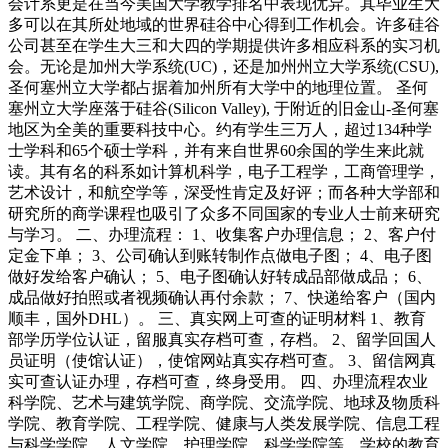
会计系更是在当今美国大学教学排名中表现优异。其毕业生大
多可以在其所处地域的世界硅谷中心得到工作机会。许多硅谷
公司甚至在学生大三和大四的学期提供许多相应科系的实习机
会。无论是加州大学系统(UC)，还是加州州立大学系统(CSU),
圣何塞州立大学都占据着加州所有大学中的地理位置。 圣何
塞州立大学座落于硅谷(Silicon Valley), 于附近的旧金山-圣何塞
地区为全美的重要科技中心。约有学生三万人，超过134种学
士学科和65个硕士学科，并有来自世界60余国的学生来此就
读。其有名的科系如计算机科学，电子工程学，工商管理学，
艺术设计，和航空学等，深受性肯定及好评；而各种大学部和
研究所的商学课程也吸引了众多不同国家的专业人士前来研究
与学习。 二、办理流程： 1、收集客户办理信息； 2、客户付
定金下单； 3、公司确认到账转制作点做电子图； 4、电子图
做好发给客户确认； 5、电子图确认好转成品部做成品； 6、
成品做好拍照或者视频确认再付余款； 7、快递给客户（国内
顺丰，国外DHL）。 三、真实网上可查的证明材料 1、教育
部学历学位认证，留服真实存档可查，存档。 2、留学回国人
员证明（使馆认证），使馆网站真实存档可查。 3、留信网真
实可查认证办理，存档可查，终身受用。 四、办理流程农业
科学院、艺术与建筑学院、商学院、交流学院、地球及物质科
学院、教育学院、工程学院、健康与人类发展学院、信息工程
与科学学院、人文学院、护理学院、科学学院等。学校的教育