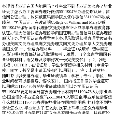
办理假毕业证在国内能用吗？挂科拿不到毕业证怎么办？毕业
证丢了怎么办？咨询办理Q/微信551190476办理使馆认证，留
信网公证办理，购买威廉玛丽学院文凭Q/微信551190476改成
绩单、学历认证、在读证明College of William and MaryQ/薇
551190476诚招留学代理假文凭办理毕业证成绩单办理教育部
认证办理大使馆认证办理留学归国证明办理留信网认证办理留
服认证办理学历认证办理学生卡办理录取通知书办理学位证书
办理美国文凭办理澳洲文凭办理英国文凭办理加拿大文凭办理
德国文凭 一、快速办理材料： 1、毕业证+成绩单+留学回国
人员证明+教育部认证,录取通知书，雅思。（全套留学回国必
备证明材料，给父母及亲朋好友一份完美交代）； 2、雅思、
托福，OFFER，在读证明，学生卡等留学相关材料（申请学
校、转学，甚至是申请工签都可以用到）。 注：上述材料，
随时都可以安排办理，毕业证成绩单，学校，专业，学位，毕
业时间都可以根据客户要求安排。 国内找工作假的毕业证可
以用吗551190476假的毕业证成绩单可以办学历认证吗
551190476要定居国外需要办理什么材料551190476入职事业单
位/国企假的毕业证会查吗551190476入职国企/事业单位需要些
什么材料551190476办理假毕业证在国内能用吗, 挂科拿不到毕
业证怎么办, 毕业证丢了怎么办, 没有正常毕业怎么办理毕业
证,没毕业可以办学历认证吗,您是否因为中途辍学、挂科而没