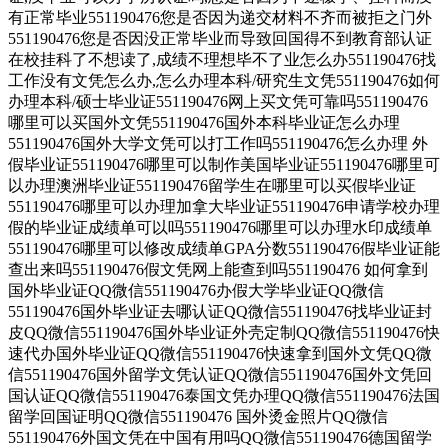
有正常毕业551190476您是否因为递交材料不齐而被拒之门外
551190476您是否因没正常毕业而导致回国得不到教育部认证
在校挂科了不想读了,成绩不理想毕不了业怎么办551190476找
工作没有文凭怎么办,怎么办理本科/研究生文凭551190476如何
办理本科/硕士毕业证551190476网上买文凭可靠吗551190476
哪里可以买国外文凭551190476国外本科毕业证怎么办理
551190476国外大学文凭可以打工作吗551190476怎么办理 外
假毕业证551190476哪里可以制作美国毕业证551190476哪里可
以办理澳洲毕业证551190476留学生在哪里可以买假毕业证
551190476哪里可以办理加拿大毕业证551190476申请学校办理
假的毕业证成绩单可以吗551190476哪里可以办理水印成绩单
551190476哪里可以修改成绩单GPA分数551190476假毕业证能
查出来吗551190476假文凭网上能查到吗551190476 如何拿到
国外毕业证QQ微信551190476办假大学毕业证QQ微信
551190476国外毕业证去哪认证QQ微信551190476找毕业证封
皮QQ微信551190476国外毕业证外壳定制QQ微信551190476快
速代办国外毕业证QQ微信551190476快速拿到国外文凭QQ微
信551190476国外留学文凭认证QQ微信551190476国外文凭回
国认证QQ微信551190476泰国文凭办理QQ微信551190476法国
留学回国证明QQ微信551190476 国外烫金照片QQ微信
551190476外国文凭在中国有用吗QQ微信551190476德国留学