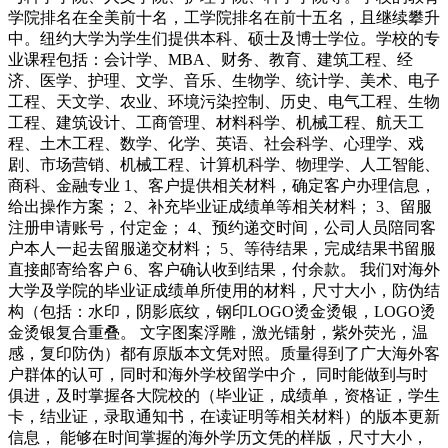
学院排名在全美前十名，工学院排名在前十五名，且继续攀升
中。纽约大学为学生们提供本科、硕士及博士学位。学校的专
业课程包括：会计学、MBA、财务、教育、建筑工程、经
济、医学、护理、文学、音乐、生物学、统计学、美术、电子
工程、天文学、农业、环境污染控制、历史、电气工程、生物
工程、建筑设计、工商管理、材料科学、机械工程、航天工
程、土木工程、数学、化学、英语、社会科学、心理学、戏
剧、市场营销、机械工程、计算机科学、物理学、人工智能、
商科、金融专业 1、客户提供相关材料，确定客户办理信息，
给出操作方案； 2、补充毕业证成绩单等相关材料； 3、留服
注册申请账号，付定金； 4、预约递交时间，公司人员陪同客
户本人一起去留服递交材料； 5、等待结果，完成结果书留服
直接邮寄给客户 6、客户确认收到结果，付余款。 我们对海外
大学及学院的毕业证成绩单所使用的材料，尺寸大小，防伪结
构（包括：水印，阴影底纹，钢印LOGO烫金烫银，LOGO烫
金烫银复合重叠。 文字图案浮雕，激光镭射，紫外荧光，温
感，复印防伪）都有原版本文凭对照。质量得到了广大海外客
户群体的认可，同时和海外学校留学中介， 同时能做到与时
俱进，及时掌握各大院校的（毕业证，成绩单，资格证，学生
卡，结业证，录取通知书，在读证明等相关材料）的版本更新
信息， 能够在时间掌握的海外学历文凭的样版，尺寸大小，