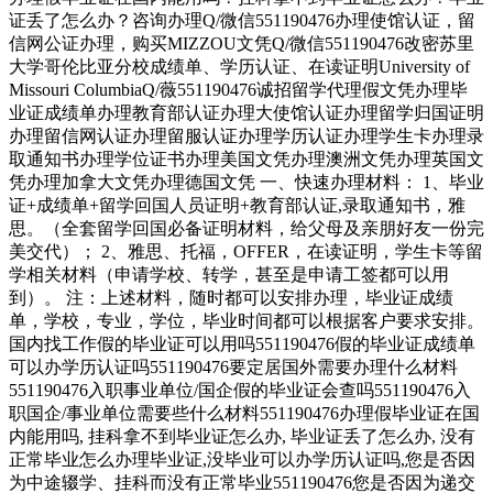
证丢了怎么办？咨询办理Q/微信551190476办理使馆认证，留
信网公证办理，购买MIZZOU文凭Q/微信551190476改密苏里
大学哥伦比亚分校成绩单、学历认证、在读证明University of
Missouri ColumbiaQ/薇551190476诚招留学代理假文凭办理毕
业证成绩单办理教育部认证办理大使馆认证办理留学归国证明
办理留信网认证办理留服认证办理学历认证办理学生卡办理录
取通知书办理学位证书办理美国文凭办理澳洲文凭办理英国文
凭办理加拿大文凭办理德国文凭 一、快速办理材料： 1、毕业
证+成绩单+留学回国人员证明+教育部认证,录取通知书，雅
思。（全套留学回国必备证明材料，给父母及亲朋好友一份完
美交代）； 2、雅思、托福，OFFER，在读证明，学生卡等留
学相关材料（申请学校、转学，甚至是申请工签都可以用
到）。 注：上述材料，随时都可以安排办理，毕业证成绩
单，学校，专业，学位，毕业时间都可以根据客户要求安排。
国内找工作假的毕业证可以用吗551190476假的毕业证成绩单
可以办学历认证吗551190476要定居国外需要办理什么材料
551190476入职事业单位/国企假的毕业证会查吗551190476入
职国企/事业单位需要些什么材料551190476办理假毕业证在国
内能用吗, 挂科拿不到毕业证怎么办, 毕业证丢了怎么办, 没有
正常毕业怎么办理毕业证,没毕业可以办学历认证吗,您是否因
为中途辍学、挂科而没有正常毕业551190476您是否因为递交