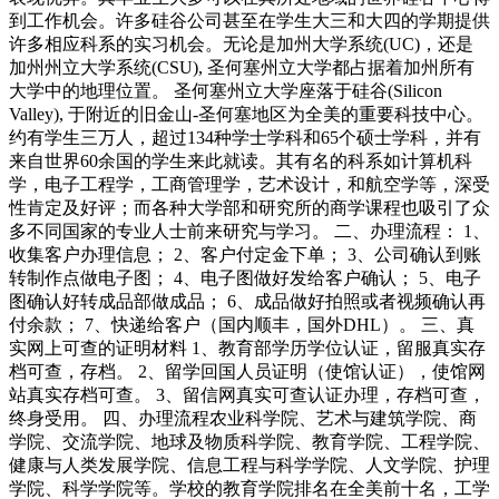
到工作机会。许多硅谷公司甚至在学生大三和大四的学期提供
许多相应科系的实习机会。无论是加州大学系统(UC)，还是
加州州立大学系统(CSU), 圣何塞州立大学都占据着加州所有
大学中的地理位置。 圣何塞州立大学座落于硅谷(Silicon
Valley), 于附近的旧金山-圣何塞地区为全美的重要科技中心。
约有学生三万人，超过134种学士学科和65个硕士学科，并有
来自世界60余国的学生来此就读。其有名的科系如计算机科
学，电子工程学，工商管理学，艺术设计，和航空学等，深受
性肯定及好评；而各种大学部和研究所的商学课程也吸引了众
多不同国家的专业人士前来研究与学习。 二、办理流程： 1、
收集客户办理信息； 2、客户付定金下单； 3、公司确认到账
转制作点做电子图； 4、电子图做好发给客户确认； 5、电子
图确认好转成品部做成品； 6、成品做好拍照或者视频确认再
付余款； 7、快递给客户（国内顺丰，国外DHL）。 三、真
实网上可查的证明材料 1、教育部学历学位认证，留服真实存
档可查，存档。 2、留学回国人员证明（使馆认证），使馆网
站真实存档可查。 3、留信网真实可查认证办理，存档可查，
终身受用。 四、办理流程农业科学院、艺术与建筑学院、商
学院、交流学院、地球及物质科学院、教育学院、工程学院、
健康与人类发展学院、信息工程与科学学院、人文学院、护理
学院、科学学院等。学校的教育学院排名在全美前十名，工学