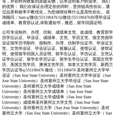
等，并在时间收集到原版实物，以求达到客户的需求。 我们
的优势： 我们在保证合理定价的同时，坚持较高性价比，通
过品质和效率不断优化，为您倾情诠释什么是高性价比。 咨
询顾问：Sam q/微信:551190476 Q/微信:551190476办理毕业证
成绩单、教育部认证,录取通知书，雅思，留学回国证明.
公司专业制作、办理、仿制、成绩单文凭、改成绩、教育部学
历学位认证、毕业证、成绩单、文凭、学历文凭、假文凭假毕
业证假学历书制作、假制作、办理、仿制学位证书、毕业证文
凭、文凭毕业证、毕业证认证、留服认证、使馆认证、使馆证
明、使馆留学回国人员证明、留学生认证、学历认证、文凭认
证学位认证、留学生学历认证、留学生学位认证、英国文凭学
历、美国文凭学历、澳洲文凭学历、加拿大文凭学历、新西兰
学历认证等q:551190476 微信：551190476 圣何塞州立大学毕
业证（San Jose State University）圣何塞州立大学毕业证（San
Jose State University）圣何塞州立大学毕业证（San Jose State
University）圣何塞州立大学成绩单（San Jose State
University）圣何塞州立大学成绩单（ San Jose State
University）圣何塞州立大学成绩单（San Jose State
University）成绩单圣何塞州立大学文凭（San Jose State
University）圣何塞州立大学（San Jose State University）圣何
塞州立大学（San Jose State University）圣何塞州立大学（ San