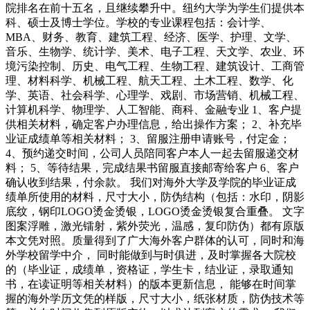
院排名在前十五名，且继续攀升中。纽约大学为学生们提供本
科、硕士及博士学位。学校的专业课程包括：会计学、
MBA、财务、教育、建筑工程、经济、医学、护理、文学、
音乐、生物学、统计学、美术、电子工程、天文学、农业、环
境污染控制、历史、电气工程、生物工程、建筑设计、工商管
理、材料科学、机械工程、航天工程、土木工程、数学、化
学、英语、社会科学、心理学、戏剧、市场营销、机械工程、
计算机科学、物理学、人工智能、商科、金融专业 1、客户提
供相关材料，确定客户办理信息，给出操作方案； 2、补充毕
业证成绩单等相关材料； 3、留服注册申请账号，付定金；
4、预约递交时间，公司人员陪同客户本人一起去留服递交材
料； 5、等待结果，完成结果书留服直接邮寄给客户 6、客户
确认收到结果，付余款。 我们对海外大学及学院的毕业证成
绩单所使用的材料，尺寸大小，防伪结构（包括：水印，阴影
底纹，钢印LOGO烫金烫银，LOGO烫金烫银复合重叠。 文字
图案浮雕，激光镭射，紫外荧光，温感，复印防伪）都有原版
本文凭对照。质量得到了广大海外客户群体的认可，同时和海
外学校留学中介， 同时能做到与时俱进，及时掌握各大院校
的（毕业证，成绩单，资格证，学生卡，结业证，录取通知
书，在读证明等相关材料）的版本更新信息， 能够在时间掌
握的海外学历文凭的样版，尺寸大小，纸张材质，防伪技术等