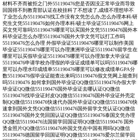
材料不齐而被拒之门外551190476您是否因没正常毕业而导致
回国得不到教育部认证在校挂科了不想读了,成绩不理想毕不
了业怎么办551190476找工作没有文凭怎么办,怎么办理本科/研
究生文凭551190476如何办理本科/硕士毕业证551190476网上
买文凭可靠吗551190476哪里可以买国外文凭551190476国外本
科毕业证怎么办理551190476国外大学文凭可以打工作吗
551190476怎么办理 外假毕业证551190476哪里可以制作美国
毕业证551190476哪里可以办理澳洲毕业证551190476留学生在
哪里可以买假毕业证551190476哪里可以办理加拿大毕业证
551190476申请学校办理假的毕业证成绩单可以吗551190476哪
里可以办理水印成绩单551190476哪里可以修改成绩单GPA分
数551190476假毕业证能查出来吗551190476假文凭网上能查到
吗551190476 如何拿到国外毕业证QQ微信551190476办假大学
毕业证QQ微信551190476国外毕业证去哪认证QQ微信
551190476找毕业证封皮QQ微信551190476国外毕业证外壳定
制QQ微信551190476快速代办国外毕业证QQ微信551190476快
速拿到国外文凭QQ微信551190476国外留学文凭认证QQ微信
551190476国外文凭回国认证QQ微信551190476泰国文凭办理
QQ微信551190476法国留学回国证明QQ微信551190476 国外
烫金照片QQ微信551190476外国文凭在中国有用吗QQ微信
551190476德国留学回国证明QQ微信551190476爱尔兰留学回