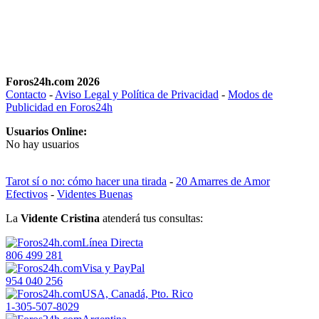
Foros24h.com 2026
Contacto
-
Aviso Legal y Política de Privacidad
-
Modos de
Publicidad en Foros24h
Usuarios Online:
No hay usuarios
Tarot sí o no: cómo hacer una tirada
-
20 Amarres de Amor
Efectivos
-
Videntes Buenas
La
Vidente Cristina
atenderá tus consultas:
Línea Directa
806 499 281
Visa y PayPal
954 040 256
USA, Canadá, Pto. Rico
1-305-507-8029