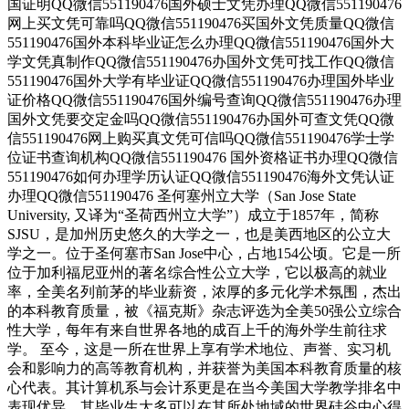
国证明QQ微信551190476国外硕士文凭办理QQ微信551190476
网上买文凭可靠吗QQ微信551190476买国外文凭质量QQ微信
551190476国外本科毕业证怎么办理QQ微信551190476国外大
学文凭真制作QQ微信551190476办国外文凭可找工作QQ微信
551190476国外大学有毕业证QQ微信551190476办理国外毕业
证价格QQ微信551190476国外编号查询QQ微信551190476办理
国外文凭要交定金吗QQ微信551190476办国外可查文凭QQ微
信551190476网上购买真文凭可信吗QQ微信551190476学士学
位证书查询机构QQ微信551190476 国外资格证书办理QQ微信
551190476如何办理学历认证QQ微信551190476海外文凭认证
办理QQ微信551190476 圣何塞州立大学（San Jose State
University, 又译为“圣荷西州立大学”）成立于1857年，简称
SJSU，是加州历史悠久的大学之一，也是美西地区的公立大
学之一。位于圣何塞市San Jose中心，占地154公顷。它是一所
位于加利福尼亚州的著名综合性公立大学，它以极高的就业
率，全美名列前茅的毕业薪资，浓厚的多元化学术氛围，杰出
的本科教育质量，被《福克斯》杂志评选为全美50强公立综合
性大学，每年有来自世界各地的成百上千的海外学生前往求
学。 至今，这是一所在世界上享有学术地位、声誉、实习机
会和影响力的高等教育机构，并获誉为美国本科教育质量的核
心代表。其计算机系与会计系更是在当今美国大学教学排名中
表现优异。其毕业生大多可以在其所处地域的世界硅谷中心得