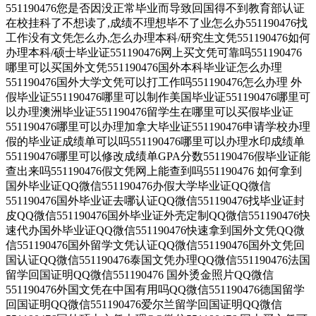
551190476您是否因没正常毕业而导致回国得不到教育部认证
在校挂科了不想读了,成绩不理想毕不了业怎么办551190476找
工作没有文凭怎么办,怎么办理本科/研究生文凭551190476如何
办理本科/硕士毕业证551190476网上买文凭可靠吗551190476
哪里可以买国外文凭551190476国外本科毕业证怎么办理
551190476国外大学文凭可以打工作吗551190476怎么办理 外
假毕业证551190476哪里可以制作美国毕业证551190476哪里可
以办理澳洲毕业证551190476留学生在哪里可以买假毕业证
551190476哪里可以办理加拿大毕业证551190476申请学校办理
假的毕业证成绩单可以吗551190476哪里可以办理水印成绩单
551190476哪里可以修改成绩单GPA分数551190476假毕业证能
查出来吗551190476假文凭网上能查到吗551190476 如何拿到
国外毕业证QQ微信551190476办假大学毕业证QQ微信
551190476国外毕业证去哪认证QQ微信551190476找毕业证封
皮QQ微信551190476国外毕业证外壳定制QQ微信551190476快
速代办国外毕业证QQ微信551190476快速拿到国外文凭QQ微
信551190476国外留学文凭认证QQ微信551190476国外文凭回
国认证QQ微信551190476泰国文凭办理QQ微信551190476法国
留学回国证明QQ微信551190476 国外烫金照片QQ微信
551190476外国文凭在中国有用吗QQ微信551190476德国留学
回国证明QQ微信551190476爱尔兰留学回国证明QQ微信