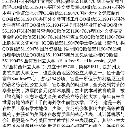
551190476国外硕士文凭办理QQ微信551190476 网上买文凭可
靠吗QQ微信551190476买国外文凭质量QQ微信551190476国外
本科毕业证怎么办理QQ微信551190476国外大学文凭真制作
QQ微信551190476办国外文凭可找工作QQ微信551190476国外
大学有毕业证QQ微信551190476办理国外毕业证价格QQ微信
551190476国外编号查询QQ微信551190476办理国外文凭要交
定金吗QQ微信551190476办国外可查文凭QQ微信551190476网
上购买真文凭可信吗QQ微信551190476学士学位证书查询机构
QQ微信551190476 国外资格证书办理QQ微信551190476如何
办理学历认证QQ微信551190476海外文凭认证办理QQ微信
551190476 圣何塞州立大学（San Jose State University, 又译
为“圣荷西州立大学”）成立于1857年，简称SJSU，是加州历
史悠久的大学之一，也是美西地区的公立大学之一。位于圣何
塞市San Jose中心，占地154公顷。它是一所位于加利福尼亚州
的著名综合性公立大学，它以极高的就业率，全美名列前茅的
毕业薪资，浓厚的多元化学术氛围，杰出的本科教育质量，被
《福克斯》杂志评选为全美50强公立综合性大学，每年有来自
世界各地的成百上千的海外学生前往求学。 至今，这是一所
在世界上享有学术地位、声誉、实习机会和影响力的高等教育
机构，并获誉为美国本科教育质量的核心代表。其计算机系与
会计系更是在当今美国大学教学排名中表现优异。其毕业生大
多可以在其所处地域的世界硅谷中心得到工作机会。许多硅谷