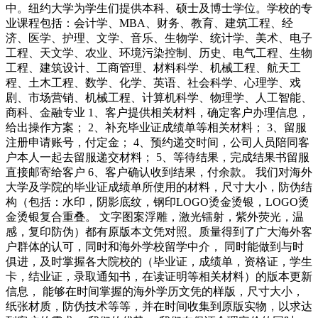
中。纽约大学为学生们提供本科、硕士及博士学位。学校的专
业课程包括：会计学、MBA、财务、教育、建筑工程、经
济、医学、护理、文学、音乐、生物学、统计学、美术、电子
工程、天文学、农业、环境污染控制、历史、电气工程、生物
工程、建筑设计、工商管理、材料科学、机械工程、航天工
程、土木工程、数学、化学、英语、社会科学、心理学、戏
剧、市场营销、机械工程、计算机科学、物理学、人工智能、
商科、金融专业 1、客户提供相关材料，确定客户办理信息，
给出操作方案； 2、补充毕业证成绩单等相关材料； 3、留服
注册申请账号，付定金； 4、预约递交时间，公司人员陪同客
户本人一起去留服递交材料； 5、等待结果，完成结果书留服
直接邮寄给客户 6、客户确认收到结果，付余款。 我们对海外
大学及学院的毕业证成绩单所使用的材料，尺寸大小，防伪结
构（包括：水印，阴影底纹，钢印LOGO烫金烫银，LOGO烫
金烫银复合重叠。 文字图案浮雕，激光镭射，紫外荧光，温
感，复印防伪）都有原版本文凭对照。质量得到了广大海外客
户群体的认可，同时和海外学校留学中介， 同时能做到与时
俱进，及时掌握各大院校的（毕业证，成绩单，资格证，学生
卡，结业证，录取通知书，在读证明等相关材料）的版本更新
信息， 能够在时间掌握的海外学历文凭的样版，尺寸大小，
纸张材质，防伪技术等等，并在时间收集到原版实物，以求达