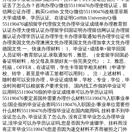
证丢了怎么办？咨询办理Q/微信551190476办理使馆认证，留
信网公证办理，购买Griffith 文凭Q/微信551190476改格里菲斯
大学成绩单、学历认证、在读证明Griffith UniversityQ/薇
551190476诚招留学代理假文凭办理毕业证成绩单办理教育部
认证办理大使馆认证办理留学归国证明办理留信网认证办理留
服认证办理学历认证办理学生卡办理录取通知书办理学位证书
办理美国文凭办理澳洲文凭办理英国文凭办理加拿大文凭办理
德国文凭 一、快速办理材料： 1、毕业证+成绩单+留学回国
人员证明+教育部认证,录取通知书，雅思。（全套留学回国必
备证明材料，给父母及亲朋好友一份完美交代）； 2、雅思、
托福，OFFER，在读证明，学生卡等留学相关材料（申请学
校、转学，甚至是申请工签都可以用到）。 注：上述材料，
随时都可以安排办理，毕业证成绩单，学校，专业，学位，毕
业时间都可以根据客户要求安排。 国内找工作假的毕业证可
以用吗551190476假的毕业证成绩单可以办学历认证吗
551190476要定居国外需要办理什么材料551190476入职事业单
位/国企假的毕业证会查吗551190476入职国企/事业单位需要些
什么材料551190476办理假毕业证在国内能用吗, 挂科拿不到毕
业证怎么办, 毕业证丢了怎么办, 没有正常毕业怎么办理毕业
证,没毕业可以办学历认证吗,您是否因为中途辍学、挂科而没
有正常毕业551190476您是否因为递交材料不齐而被拒之门外