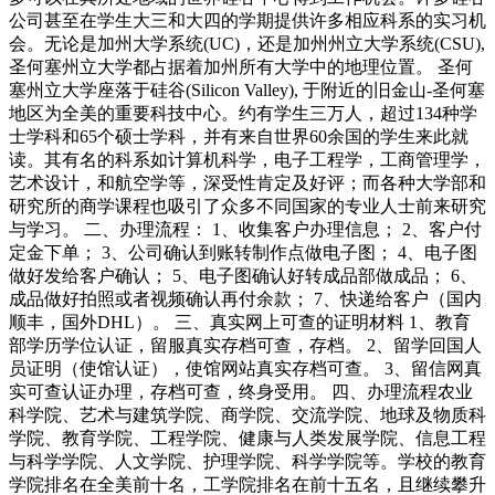
公司甚至在学生大三和大四的学期提供许多相应科系的实习机
会。无论是加州大学系统(UC)，还是加州州立大学系统(CSU),
圣何塞州立大学都占据着加州所有大学中的地理位置。 圣何
塞州立大学座落于硅谷(Silicon Valley), 于附近的旧金山-圣何塞
地区为全美的重要科技中心。约有学生三万人，超过134种学
士学科和65个硕士学科，并有来自世界60余国的学生来此就
读。其有名的科系如计算机科学，电子工程学，工商管理学，
艺术设计，和航空学等，深受性肯定及好评；而各种大学部和
研究所的商学课程也吸引了众多不同国家的专业人士前来研究
与学习。 二、办理流程： 1、收集客户办理信息； 2、客户付
定金下单； 3、公司确认到账转制作点做电子图； 4、电子图
做好发给客户确认； 5、电子图确认好转成品部做成品； 6、
成品做好拍照或者视频确认再付余款； 7、快递给客户（国内
顺丰，国外DHL）。 三、真实网上可查的证明材料 1、教育
部学历学位认证，留服真实存档可查，存档。 2、留学回国人
员证明（使馆认证），使馆网站真实存档可查。 3、留信网真
实可查认证办理，存档可查，终身受用。 四、办理流程农业
科学院、艺术与建筑学院、商学院、交流学院、地球及物质科
学院、教育学院、工程学院、健康与人类发展学院、信息工程
与科学学院、人文学院、护理学院、科学学院等。学校的教育
学院排名在全美前十名，工学院排名在前十五名，且继续攀升