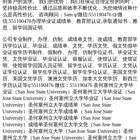
到客户的需求。 我们的优势： 我们在保证合理定价的同时，
坚持较高性价比，通过品质和效率不断优化，为您倾情诠释什
么是高性价比。 咨询顾问：Sam q/微信:551190476 Q/微
信:551190476办理毕业证成绩单、教育部认证,录取通知书，雅
思，留学回国证明.
公司专业制作、办理、仿制、成绩单文凭、改成绩、教育部学
历学位认证、毕业证、成绩单、文凭、学历文凭、假文凭假毕
业证假学历书制作、假制作、办理、仿制学位证书、毕业证文
凭、文凭毕业证、毕业证认证、留服认证、使馆认证、使馆证
明、使馆留学回国人员证明、留学生认证、学历认证、文凭认
证学位认证、留学生学历认证、留学生学位认证、英国文凭学
历、美国文凭学历、澳洲文凭学历、加拿大文凭学历、新西兰
学历认证等q:551190476 微信：551190476 圣何塞州立大学毕
业证（San Jose State University）圣何塞州立大学毕业证（San
Jose State University）圣何塞州立大学毕业证（San Jose State
University）圣何塞州立大学成绩单（San Jose State
University）圣何塞州立大学成绩单（ San Jose State
University）圣何塞州立大学成绩单（San Jose State
University）成绩单圣何塞州立大学文凭（San Jose State
University）圣何塞州立大学（San Jose State University）圣何
塞州立大学（San Jose State University）圣何塞州立大学（ San