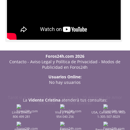
Foros24h.com 2026
Contacto
-
Aviso Legal y Política de Privacidad
-
Modos de
Publicidad en Foros24h
Usuarios Online:
No hay usuarios
Tarot sí o no: cómo hacer una tirada
-
20 Amarres de Amor
La
Vidente Cristina
atenderá tus consultas:
Efectivos
-
Videntes Buenas
Línea Directa
Visa y PayPal
USA, Canadá, Pto. Rico
806 499 281
954 040 256
1-305-507-8029
Argentina
México
Resto del Mundo