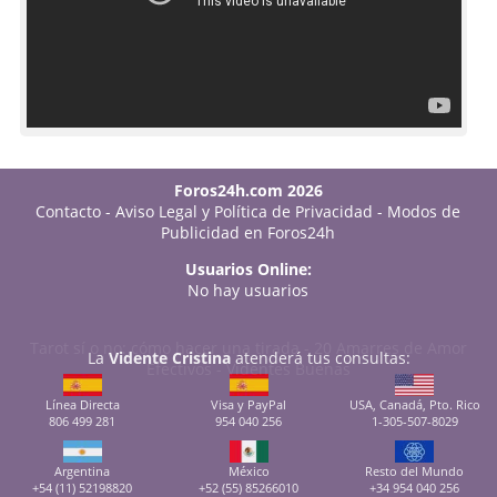
Foros24h.com 2026
Contacto
-
Aviso Legal y Política de Privacidad
-
Modos de
Publicidad en Foros24h
Usuarios Online:
No hay usuarios
Tarot sí o no: cómo hacer una tirada
-
20 Amarres de Amor
La
Vidente Cristina
atenderá tus consultas:
Efectivos
-
Videntes Buenas
Línea Directa
Visa y PayPal
USA, Canadá, Pto. Rico
806 499 281
954 040 256
1-305-507-8029
Argentina
México
Resto del Mundo
+54 (11) 52198820
+52 (55) 85266010
+34 954 040 256