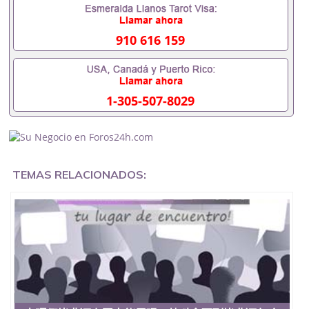
551190476假的毕业证成绩单可以办学历认证吗
551190476要定居国外需要办理什么材料551190476
入职事业单位/国企假的毕业证会查吗551190476入职
910 616 159
国企/事业单位需要些什么材料551190476办理假毕业
证在国内能用吗, 挂科拿不到毕业证怎么办, 毕业证丢
了怎么办, 没有正常毕业怎么办理毕业证,没毕业可以
办学历认证吗,您是否因为中途辍学、挂科而没有正常
1-305-507-8029
毕业551190476您是否因为递交材料不齐而被拒之门
外551190476您是否因没正常毕业而导致回国得不到
教育部认证在校挂科了不想读了,成绩不理想毕不了业
怎么办551190476找工作没有文凭怎么办,怎么办理本
科/研究生文凭551190476如何办理本科/硕士毕业证
551190476网上买文凭可靠吗551190476哪里可以买
TEMAS RELACIONADOS:
国外文凭551190476国外本科毕业证怎么办理
551190476国外大学文凭可以打工作吗551190476怎
么办理 外假毕业证551190476哪里可以制作美国毕业
证551190476哪里可以办理澳洲毕业证551190476留
学生在哪里可以买假毕业证551190476哪里可以办理
加拿大毕业证551190476申请学校办理假的毕业证成
绩单可以吗551190476哪里可以办理水印成绩单
551190476哪里可以修改成绩单GPA分数551190476
假毕业证能查出来吗551190476假文凭网上能查到吗
551190476 如何拿到国外毕业证QQ微信551190476办