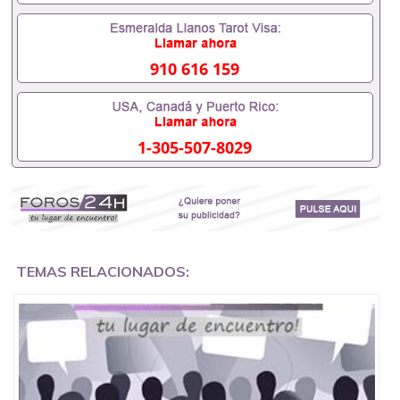
理，毕业证成绩单，学校，专业，学位，毕业时间都
可以根据客户要求安排。 国内找工作假的毕业证可以
用吗551190476假的毕业证成绩单可以办学历认证吗
551190476要定居国外需要办理什么材料551190476
910 616 159
入职事业单位/国企假的毕业证会查吗551190476入职
国企/事业单位需要些什么材料551190476办理假毕业
证在国内能用吗, 挂科拿不到毕业证怎么办, 毕业证丢
了怎么办, 没有正常毕业怎么办理毕业证,没毕业可以
1-305-507-8029
办学历认证吗,您是否因为中途辍学、挂科而没有正常
毕业551190476您是否因为递交材料不齐而被拒之门
外551190476您是否因没正常毕业而导致回国得不到
教育部认证在校挂科了不想读了,成绩不理想毕不了业
怎么办551190476找工作没有文凭怎么办,怎么办理本
科/研究生文凭551190476如何办理本科/硕士毕业证
551190476网上买文凭可靠吗551190476哪里可以买
国外文凭551190476国外本科毕业证怎么办理
TEMAS RELACIONADOS:
551190476国外大学文凭可以打工作吗551190476怎
么办理 外假毕业证551190476哪里可以制作美国毕业
证551190476哪里可以办理澳洲毕业证551190476留
学生在哪里可以买假毕业证551190476哪里可以办理
加拿大毕业证551190476申请学校办理假的毕业证成
绩单可以吗551190476哪里可以办理水印成绩单
551190476哪里可以修改成绩单GPA分数551190476
假毕业证能查出来吗551190476假文凭网上能查到吗