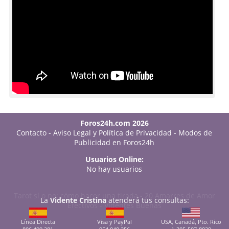
Foros24h.com 2026
Contacto
-
Aviso Legal y Política de Privacidad
-
Modos de
Publicidad en Foros24h
Usuarios Online:
No hay usuarios
Tarot sí o no: cómo hacer una tirada
-
20 Amarres de Amor
La
Vidente Cristina
atenderá tus consultas:
Efectivos
-
Videntes Buenas
Línea Directa
Visa y PayPal
USA, Canadá, Pto. Rico