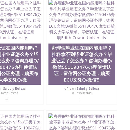
员证明（使馆认证），使馆网站真实存档可查。 3、留信网
、办理流程农业科学院、艺术与建筑学院、商学院、交流学
健康与人类发展学院、信息工程与科学学院、人文学院、
全美前十名，工学院排名在前十五名，且继续攀升中。纽
校的专业课程包括：会计学、MBA、财务、教育、建筑工
统计学、美术、电子工程、天文学、农业、环境污染控
商管理、材料科学、机械工程、航天工程、土木工程、数
场营销、机械工程、计算机科学、物理学、人工智能、商
办理信息，给出操作方案； 2、补充毕业证成绩单等相关材
业证在国内能用吗？
办理假毕业证在国内能用吗？
约递交时间，公司人员陪同客户本人一起去留服递交材料；
到毕业证怎么办？毕
挂科拿不到毕业证怎么办？毕
6、客户确认收到结果，付余款。 我们对海外大学及学院的
么办？咨询办理Q/
业证丢了怎么办？咨询办理Q/
（包括：水印，阴影底纹，钢印LOGO烫金烫银，LOGO
190476办理使馆认
微信551190476办理使馆认
，紫外荧光，温感，复印防伪）都有原版本文凭对照。质量
网公证办理，购买布
证，留信网公证办理，购买
校留学中介， 同时能做到与时俱进，及时掌握各大院校的
大学文凭Q/微
ECU文凭Q/微信5
录取通知书，在读证明等相关材料）的版本更新信息， 能
，纸张材质，防伪技术等等，并在时间收集到原版实物，
en
Salud y Belleza
dfns
en
Salud y Belleza
证合理定价的同时，坚持较高性价比，通过品质和效率不断
0 Respuestas
0 Respuestas
/微信:551190476 Q/微信:551190476办理毕业证
...
...
国证明.
绩、教育部学历学位认证、毕业证、成绩单、文凭、学历
办理、仿制学位证书、毕业证文凭、文凭毕业证、毕业证
学回国人员证明、留学生认证、学历认证、文凭认证学位
文凭学历、美国文凭学历、澳洲文凭学历、加拿大文凭学