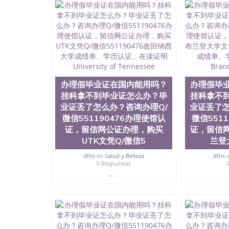
证，留服真实存档可查，存档。 2、留学回国人
真实可查认证办理，存档可查，终身受用。 四
院、地球及物质科学院、教育学院、工程学院、
护理学院、科学学院等。学校的教育学院排名在
约大学为学生们提供本科、硕士及博士学位。学
程、经济、医学、护理、文学、音乐、生物学、
制、历史、电气工程、生物工程、建筑设计、工
学、化学、英语、社会科学、心理学、戏剧、市
科、金融专业 1、客户提供相关材料，确定客户
办理假毕业证在国内能用吗？
办理假毕
料； 3、留服注册申请账号，付定金； 4、预
挂科拿不到毕业证怎么办？毕
挂科拿不
5、等待结果，完成结果书留服直接邮寄给客户 
业证丢了怎么办？咨询办理Q/
业证丢了怎
毕业证成绩单所使用的材料，尺寸大小，防伪结构
微信551190476办理使馆认
微信551
烫金烫银复合重叠。 文字图案浮雕，激光镭射
证，留信网公证办理，购买
证，留信
得到了广大海外客户群体的认可，同时和海外学
UTK文凭Q/微信5
兰登
（毕业证，成绩单，资格证，学生卡，结业证，
够在时间掌握的海外学历文凭的样版，尺寸大小
dfns
en
Salud y Belleza
dfns
以求达到客户的需求。 我们的优势： 我们在保
0 Respuestas
优化，为您倾情诠释什么是高性价比。 咨询顾问：Sam q
...
成绩单、教育部认证,录取通知书，雅思，留学回
公司专业制作、办理、仿制、成绩单文凭、改成
文凭、假文凭假毕业证假学历书制作、假制作、
认证、留服认证、使馆认证、使馆证明、使馆留
认证、留学生学历认证、留学生学位认证、英国