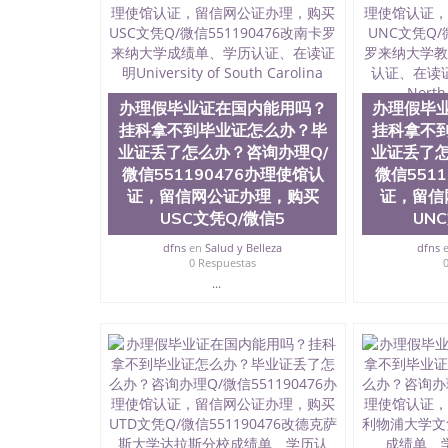
历、新西兰学历认证等q:551190476 微信：55119
University）圣何塞州立大学毕业证（San Jose St
University）圣何塞州立大学成绩单（San Jose Sta
University）圣何塞州立大学成绩单（San Jose S
State University）圣何塞州立大学（San Jose St
办理假毕业证在国内能用吗？
办理假毕
University）圣何塞州立大学（ San Jose State Un
挂科拿不到毕业证怎么办？毕
圣何塞州立大学文凭（San Jose State Universit
挂科拿不
圣何塞州立大学文凭（San Jose State Universit
业证丢了怎么办？咨询办理Q/
业证丢了怎
塞州立大学学历（San Jose State University）
微信551190476办理使馆认
微信551
大学学历（San Jose State University）圣何塞
证，留信网公证办理，购买
证，留信
（San Jose State University）圣何塞州立大学（S
USC文凭Q/微信5
UN
State University）圣何塞州立大学学位证（San J
State University）圣何塞州立大学学位证（San Jos
dfns
en
Salud y Belleza
dfns
University）圣何塞州立大学（San Jose State Un
0 Respuestas
何塞州立大学（San Jose State University）圣
...
立大学学位证（San Jose State University）圣
立大学结业证（San Jose State University）圣
立大学学位证（San Jose State University）圣
立大学学历证书（San Jose State University）
塞州立大学学历证书（San Jose State Unive
读CQU中央昆士兰大学学历 绩单购买学位证书
学历offieUniversityofSouthernQueens
央昆士兰大学学历成绩单购买学位证书/澳洲读