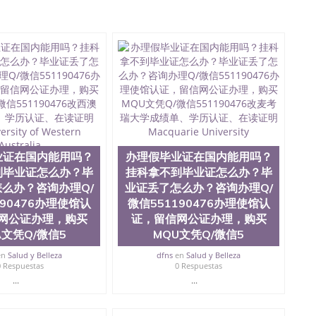
1190476国外文凭回国认证QQ微信551190476泰国文凭办
1190476 国外烫金照片QQ微信551190476外国文凭在中国
551190476爱尔兰留学回国证明QQ微信551190476国外
QQ微信551190476买国外文凭质量QQ微信551190476国
学文凭真制作QQ微信551190476办国外文凭可找工作QQ微
476办理国外毕业证价格QQ微信551190476国外编号查询QQ
51190476办国外可查文凭QQ微信551190476网上购买真
机构QQ微信551190476 国外资格证书办理QQ微信
76海外文凭认证办理QQ微信551190476 圣何塞州立大学
为“圣荷西州立大学”）成立于1857年，简称SJSU，是加州历史悠久的大
市San Jose中心，占地154公顷。它是一所位于加利
业率，全美名列前茅的毕业薪资，浓厚的多元化学术氛
业证在国内能用吗？
办理假毕业证在国内能用吗？
选为全美50强公立综合性大学，每年有来自世界各地的成
到毕业证怎么办？毕
挂科拿不到毕业证怎么办？毕
在世界上享有学术地位、声誉、实习机会和影响力的高等教
么办？咨询办理Q/
业证丢了怎么办？咨询办理Q/
。其计算机系与会计系更是在当今美国大学教学排名中表
190476办理使馆认
微信551190476办理使馆认
硅谷中心得到工作机会。许多硅谷公司甚至在学生大三和
大学系统(UC)，还是加州州立大学系统(CSU), 圣何
网公证办理，购买
证，留信网公证办理，购买
州立大学座落于硅谷(Silicon Valley), 于附近的旧
A文凭Q/微信5
MQU文凭Q/微信5
生三万人，超过134种学士学科和65个硕士学科，并有来
en
Salud y Belleza
dfns
en
Salud y Belleza
如计算机科学，电子工程学，工商管理学，艺术设计，和航
0 Respuestas
0 Respuestas
究所的商学课程也吸引了众多不同国家的专业人士前来研
...
...
息； 2、客户付定金下单； 3、公司确认到账转制作点做电
图确认好转成品部做成品； 6、成品做好拍照或者视频确认
L）。 三、真实网上可查的证明材料 1、教育部学历学位认