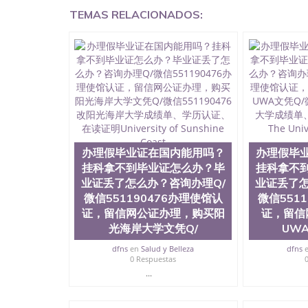
凭QQ微信551190476国外留学文凭认证QQ微信55
TEMAS RELACIONADOS:
理QQ微信551190476法国留学回国证明QQ微信55
有用吗QQ微信551190476德国留学回国证明QQ微信
硕士文凭办理QQ微信551190476 网上买文凭可靠吗
外本科毕业证怎么办理QQ微信551190476国外大
信551190476国外大学有毕业证QQ微信551190
微信551190476办理国外文凭要交定金吗QQ微信5
文凭可信吗QQ微信551190476学士学位证书查询
551190476如何办理学历认证QQ微信5511904
（San Jose State University, 又译
学之一，也是美西地区的公立大学之一。位于圣何塞
福尼亚州的著名综合性公立大学，它以极高的就
办理假毕业证在国内能用吗？
办理假毕
围，杰出的本科教育质量，被《福克斯》杂志评
挂科拿不到毕业证怎么办？毕
挂科拿不
百上千的海外学生前往求学。 至今，这是一所
业证丢了怎么办？咨询办理Q/
业证丢了怎
育机构，并获誉为美国本科教育质量的核心代表
微信551190476办理使馆认
微信551
现优异。其毕业生大多可以在其所处地域的世界
大四的学期提供许多相应科系的实习机会。无论是加州
证，留信网公证办理，购买阳
证，留信
塞州立大学都占据着加州所有大学中的地理位置。 圣何塞
光海岸大学文凭Q/
UW
金山-圣何塞地区为全美的重要科技中心。约有学
dfns
en
Salud y Belleza
dfns
自世界60余国的学生来此就读。其有名的科系
0 Respuestas
空学等，深受性肯定及好评；而各种大学部和研
...
究与学习。 二、办理流程： 1、收集客户办理信
子图； 4、电子图做好发给客户确认； 5、电子
再付余款； 7、快递给客户（国内顺丰，国外DH