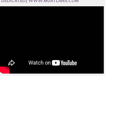
DEDICATED] WWW.MUATLANS.COM