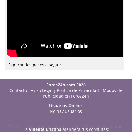
Explican los pasos a seguir
Foros24h.com 2026
Contacto
-
Aviso Legal y Política de Privacidad
-
Modos de
Publicidad en Foros24h
Usuarios Online:
No hay usuarios
Tarot sí o no: cómo hacer una tirada
-
20 Amarres de Amor
La
Vidente Cristina
atenderá tus consultas: