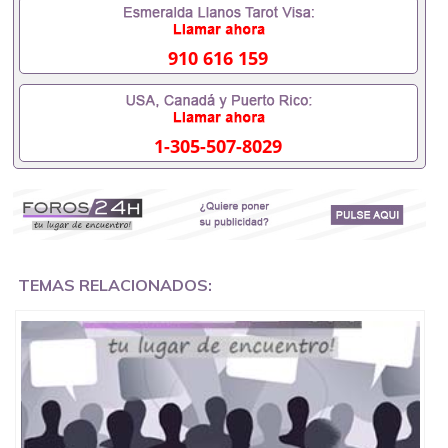
内找工作假的毕业证可以用吗551190476假的毕业证
成绩单可以办学历认证吗551190476要定居国外需要
办理什么材料551190476入职事业单位/国企假的毕业
910 616 159
证会查吗551190476入职国企/事业单位需要些什么材
料551190476办理假毕业证在国内能用吗, 挂科拿不到
毕业证怎么办, 毕业证丢了怎么办, 没有正常毕业怎么
办理毕业证,没毕业可以办学历认证吗,您是否因为中
1-305-507-8029
途辍学、挂科而没有正常毕业551190476您是否因为
递交材料不齐而被拒之门外551190476您是否因没正
常毕业而导致回国得不到教育部认证在校挂科了不想
读了,成绩不理想毕不了业怎么办551190476找工作没
有文凭怎么办,怎么办理本科/研究生文凭551190476
如何办理本科/硕士毕业证551190476网上买文凭可靠
吗551190476哪里可以买国外文凭551190476国外本
科毕业证怎么办理551190476国外大学文凭可以打工
TEMAS RELACIONADOS:
作吗551190476怎么办理 外假毕业证551190476哪里
可以制作美国毕业证551190476哪里可以办理澳洲毕
业证551190476留学生在哪里可以买假毕业证
551190476哪里可以办理加拿大毕业证551190476申
请学校办理假的毕业证成绩单可以吗551190476哪里
可以办理水印成绩单551190476哪里可以修改成绩单
GPA分数551190476假毕业证能查出来吗551190476
假文凭网上能查到吗551190476 如何拿到国外毕业证