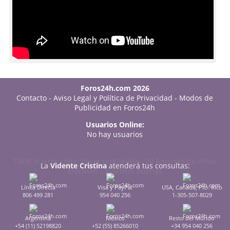
Foros24h.com 2026
Contacto
-
Aviso Legal y Política de Privacidad
-
Modos de
Publicidad en Foros24h
Usuarios Online:
No hay usuarios
Tarot sí o no: cómo hacer una tirada
-
20 Amarres de Amor
La
Vidente Cristina
atenderá tus consultas:
Efectivos
-
Videntes Buenas
Línea Directa
Visa y PayPal
USA, Canadá, Pto. Rico
806 499 281
954 040 256
1-305-507-8029
Argentina
México
Resto del Mundo
+54 (11) 52198820
+52 (55) 85266010
+34 954 040 256