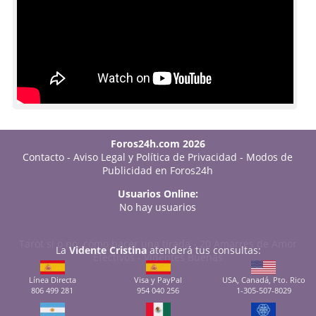
Foros24h.com 2026
Contacto
-
Aviso Legal y Política de Privacidad
-
Modos de
Publicidad en Foros24h
Usuarios Online:
No hay usuarios
Tarot sí o no: cómo hacer una tirada
-
20 Amarres de Amor
La
Vidente Cristina
atenderá tus consultas:
Efectivos
-
Videntes Buenas
Línea Directa
Visa y PayPal
USA, Canadá, Pto. Rico
806 499 281
954 040 256
1-305-507-8029