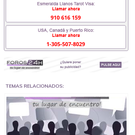
551190476假的毕业证成绩单可以办学历认证吗
551190476要定居国外需要办理什么材料551190476
入职事业单位/国企假的毕业证会查吗551190476入职
910 616 159
国企/事业单位需要些什么材料551190476办理假毕业
证在国内能用吗, 挂科拿不到毕业证怎么办, 毕业证丢
了怎么办, 没有正常毕业怎么办理毕业证,没毕业可以
办学历认证吗,您是否因为中途辍学、挂科而没有正常
1-305-507-8029
毕业551190476您是否因为递交材料不齐而被拒之门
外551190476您是否因没正常毕业而导致回国得不到
教育部认证在校挂科了不想读了,成绩不理想毕不了业
怎么办551190476找工作没有文凭怎么办,怎么办理本
科/研究生文凭551190476如何办理本科/硕士毕业证
551190476网上买文凭可靠吗551190476哪里可以买
国外文凭551190476国外本科毕业证怎么办理
551190476国外大学文凭可以打工作吗551190476怎
TEMAS RELACIONADOS:
么办理 外假毕业证551190476哪里可以制作美国毕业
证551190476哪里可以办理澳洲毕业证551190476留
学生在哪里可以买假毕业证551190476哪里可以办理
加拿大毕业证551190476申请学校办理假的毕业证成
绩单可以吗551190476哪里可以办理水印成绩单
551190476哪里可以修改成绩单GPA分数551190476
假毕业证能查出来吗551190476假文凭网上能查到吗
551190476 如何拿到国外毕业证QQ微信551190476办