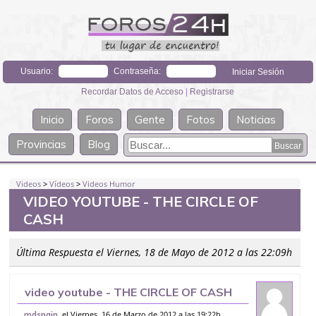
Usuario:
Contraseña:
Recordar Datos de Acceso
|
Registrarse
Inicio
Foros
Gente
Fotos
Noticias
Provincias
Blog
Videos
>
Vídeos
>
Videos Humor
VIDEO YOUTUBE - THE CIRCLE OF
CASH
Última Respuesta el Viernes, 18 de Mayo de 2012 a las 22:09h
video youtube - THE CIRCLE OF CASH
, el Viernes, 16 de Marzo de 2012 a las 19:22h
mdspain