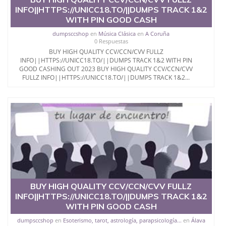
INFO||HTTPS://UNICC18.TO/||DUMPS TRACK 1&2
WITH PIN GOOD CASH
dumpsccshop
en
Música Clásica
en
A Coruña
0 Respuestas
BUY HIGH QUALITY CCV/CCN/CVV FULLZ
INFO||HTTPS://UNICC18.TO/||DUMPS TRACK 1&2 WITH PIN
GOOD CASHING OUT 2023 BUY HIGH QUALITY CCV/CCN/CVV
FULLZ INFO||HTTPS://UNICC18.TO/||DUMPS TRACK 1&2...
BUY HIGH QUALITY CCV/CCN/CVV FULLZ
INFO||HTTPS://UNICC18.TO/||DUMPS TRACK 1&2
WITH PIN GOOD CASH
dumpsccshop
en
Esoterismo, tarot, astrología, parapsicología...
en
Álava