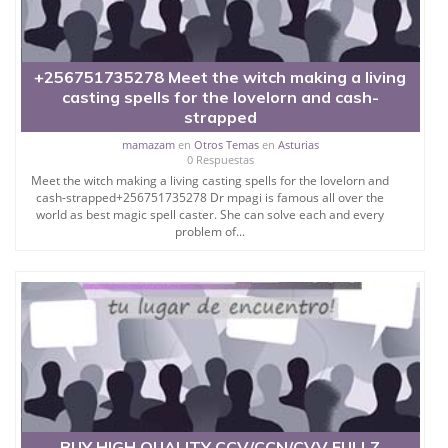
+256751735278 Meet the witch making a living
casting spells for the lovelorn and cash-
strapped
mamazam
en
Otros Temas
en
Asturias
0 Respuestas
Meet the witch making a living casting spells for the lovelorn and
cash-strapped+256751735278 Dr mpagi is famous all over the
world as best magic spell caster. She can solve each and every
problem of...
BUY HIGH QUALITY CCV/CCN/CVV FULLZ