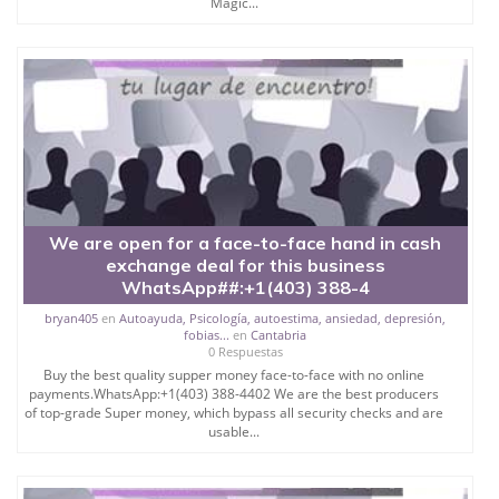
Magic...
We are open for a face-to-face hand in cash
exchange deal for this business
WhatsApp##:+1(403) 388-4
bryan405
en
Autoayuda, Psicología, autoestima, ansiedad, depresión,
fobias...
en
Cantabria
0 Respuestas
Buy the best quality supper money face-to-face with no online
payments.WhatsApp:+1(403) 388-4402 We are the best producers
of top-grade Super money, which bypass all security checks and are
usable...