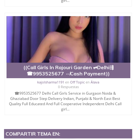
girl...
((Call Girls In Rajouri Garden ⇌Delhi⇶
☎9953525677 ⇎Cash Payment))
kajolsharma1191
en
Off Topic
en
Álava
0 Respuestas
☎9953525677 Delhi Call Girls Service in Gurgaon Noida &
Ghaziabad Door Step Delivery Indian, Punjabi & North East Best
Quality Full Educated And Full Cooperative Independent Delhi Call
girl...
COMPARTIR TEMA EN: