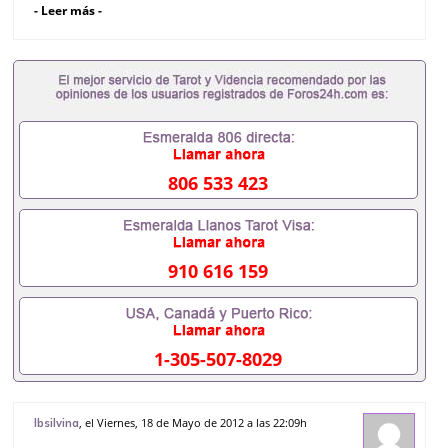
- Leer más -
Lo he traducido al francés y al inglés (subtítulos).
Si podriáis ayudarme compartiendola con vuestros
amigos me ayudaría muchísimo.
Aquí está :
Los García de Cáceres - The circle of
cash - YouTube
Muchas gracias,
806 533 423
Un saludo.
910 616 159
1-305-507-8029
, el Viernes, 18 de Mayo de 2012 a las 22:09h
lbsilvina