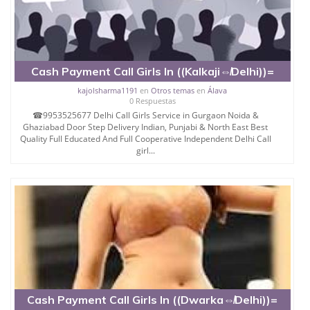
Cash Payment Call Girls In ((Kalkaji⇎Delhi))=
kajolsharma1191
en
Otros temas
en
Álava
0 Respuestas
☎9953525677 Delhi Call Girls Service in Gurgaon Noida &
Ghaziabad Door Step Delivery Indian, Punjabi & North East Best
Quality Full Educated And Full Cooperative Independent Delhi Call
girl...
Cash Payment Call Girls In ((Dwarka⇎Delhi))=