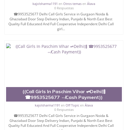
kajolsharma1191
en
Otros temas
en
Álava
0 Respuestas
☎9953525677 Delhi Call Girls Service in Gurgaon Noida &
Ghaziabad Door Step Delivery Indian, Punjabi & North East Best
Quality Full Educated And Full Cooperative Independent Delhi Call
girl...
((Call Girls In Paschim Vihar ⇌Delhi⇶
☎9953525677 ⇎Cash Payment))
kajolsharma1191
en
Off Topic
en
Álava
0 Respuestas
☎9953525677 Delhi Call Girls Service in Gurgaon Noida &
Ghaziabad Door Step Delivery Indian, Punjabi & North East Best
Quality Full Educated And Full Cooperative Independent Delhi Call