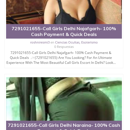
7291021655-Call Girls Delhi Najafgarh- 100%
Cash Payment & Quick Deals
roshniresmi3
en
Ciencias Ocultas, Esoterismo
0 Respuestas
7291021655-Call Girls Delhi Najafgarh- 100% Cash Payment &
Quick Deals .☞(7291021655) Are You Looking? For An Ultimate
Experience With The Most Beautiful Call Girls Escort In Delhi? Look...
7291021655-Call Girls Delhi Naraina- 100% Cash