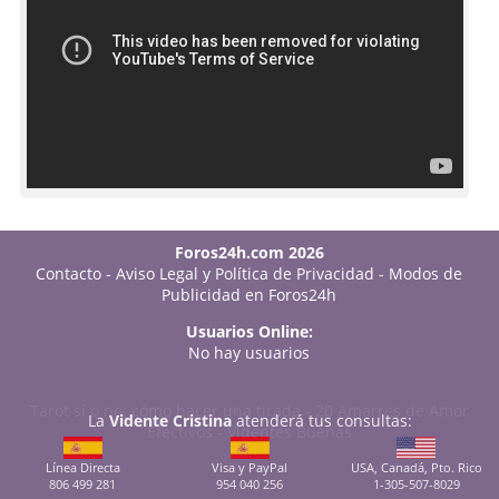
Foros24h.com 2026
Contacto
-
Aviso Legal y Política de Privacidad
-
Modos de
Publicidad en Foros24h
Usuarios Online:
No hay usuarios
Tarot sí o no: cómo hacer una tirada
-
20 Amarres de Amor
La
Vidente Cristina
atenderá tus consultas:
Efectivos
-
Videntes Buenas
Línea Directa
Visa y PayPal
USA, Canadá, Pto. Rico
806 499 281
954 040 256
1-305-507-8029