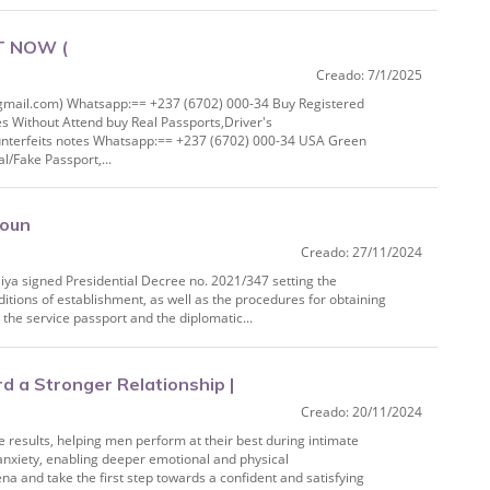
T NOW (
Creado: 7/1/2025
pp:== +237 (6702) 000‑34 Buy
il.com) Whatsapp:== +237 (6702) 000-34 Buy Registered
es Without Attend buy Real Passports,Driver's
unterfeits notes Whatsapp:== +237 (6702) 000-34 USA Green
/Fake Passport,...
oun
Creado: 27/11/2024
Biya signed Presidential Decree no. 2021/347 setting the
nditions of establishment, as well as the procedures for obtaining
 the service passport and the diplomatic...
rd a Stronger Relationship |
Creado: 20/11/2024
 results, helping men perform at their best during intimate
anxiety, enabling deeper emotional and physical
a and take the first step towards a confident and satisfying