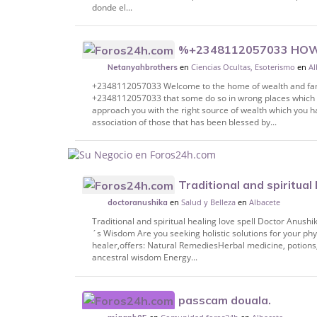
donde el...
%+2348112057033 HOW 
en
Ciencias Ocultas, Esoterismo
en
Al
TO BE WEALTHY IN NIGERIA USA JAMAIC
Netanyahbrothers
+2348112057033 Welcome to the home of wealth and fame.*
+2348112057033 that some do so in wrong places which made
approach you with the right source of wealth which yo
association of those that has been blessed by...
Traditional and spiritual
en
Salud y Belleza
en
Albacete
Anushika +27685771974
doctoranushika
Traditional and spiritual healing love spell Doctor Anus
´s Wisdom Are you seeking holistic solutions for your phys
healer,offers: Natural RemediesHerbal medicine, potions,
ancestral wisdom Energy...
passcam douala.