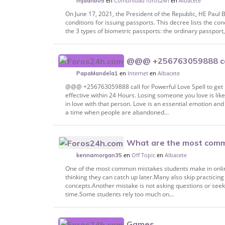
en
Comunidad foros24h
en
Albacete
mjaanb05
On June 17, 2021, the President of the Republic, HE Paul 
conditions for issuing passports. This decree lists the co
the 3 types of biometric passports: the ordinary passport,
@@@ +256763059888 call
en
Internet
en
Albacete
get Lost Love Back.
PapaMandela1
@@@ +256763059888 call for Powerful Love Spell to get L
effective within 24 Hours. Losing someone you love is lik
in love with that person. Love is an essential emotion a
a time when people are abandoned...
What are the most comm
en
Off Topic
en
Albacete
online statistics classes?
kennamorgan35
One of the most common mistakes students make in online 
thinking they can catch up later.Many also skip practicing
concepts.Another mistake is not asking questions or seeki
time.Some students rely too much on...
Games