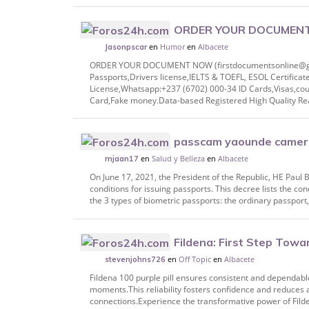
ORDER YOUR DOCUMEN
en
Humor
en
Albacete
firstdocumentsonline@gmail.com) Whatsa
Jasonpscar
Registe
ORDER YOUR DOCUMENT NOW (firstdocumentsonline@gma
Passports,Drivers license,IELTS & TOEFL, ESOL Certificat
License,Whatsapp:+237 (6702) 000-34 ID Cards,Visas,co
Card,Fake money.Data-based Registered High Quality Real
passcam yaounde camer
en
Salud y Belleza
en
Albacete
mjaan17
On June 17, 2021, the President of the Republic, HE Paul 
conditions for issuing passports. This decree lists the co
the 3 types of biometric passports: the ordinary passport,
Fildena: First Step Towa
en
Off Topic
en
Albacete
Genericvilla
stevenjohns726
Fildena 100 purple pill ensures consistent and dependable
moments.This reliability fosters confidence and reduces 
connections.Experience the transformative power of Filden