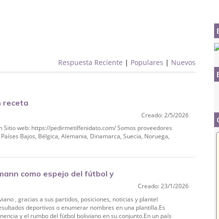
Respuesta Reciente
|
Populares
|
Nuevos
n receta
Creado: 2/5/2026
m Sitio web: https://pedirmetilfenidato.com/ Somos proveedores
 Países Bajos, Bélgica, Alemania, Dinamarca, Suecia, Noruega,
mann como espejo del fútbol y
Creado: 23/1/2026
iano , gracias a sus partidos, posiciones, noticias y plantel
esultados deportivos o enumerar nombres en una plantilla.Es
encia y el rumbo del fútbol boliviano en su conjunto.En un país