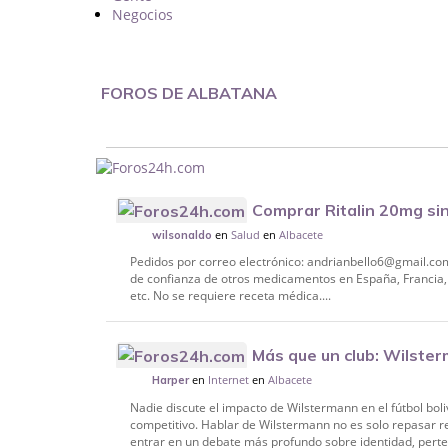
Negocios
FOROS DE ALBATANA
Comprar Ritalin 20mg si
en
Salud
en
Albacete
wilsonaldo
Pedidos por correo electrónico: andrianbello6@gmail.co
de confianza de otros medicamentos en España, Francia,
etc. No se requiere receta médica....
Más que un club: Wilster
en
Internet
en
Albacete
de la sociedad boliviana
Harper
Nadie discute el impacto de Wilstermann en el fútbol boliv
competitivo. Hablar de Wilstermann no es solo repasar r
entrar en un debate más profundo sobre identidad, perten