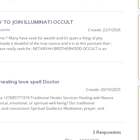
TO JOIN ILLUMINATI OCCULT
bacete
Creado: 22/1/2026
A RUSSIA EUROPE UK
 Many have seek for wealth and it’s quiet a thing of pity
 it doubtful of the true source and it is at this juncture that i
u have really seek for. NETANYAH BROTHERHOOD OCCULT is an
 healing love spell Doctor
Creado: 20/10/2025
hika +27685771974 Traditional Healer Services Healing with Nature
ical, emotional, or spiritual well-being? Our traditional
 and concoctions Spiritual Guidance Meditation, prayer, and
1 Respuestas