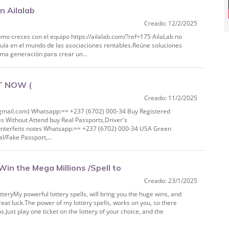
n Ailalab
Creado: 12/2/2025
ómo creces con el equipo https://ailalab.com/?ref=175 AilaLab no
uía en el mundo de las asociaciones rentables.Reúne soluciones
ima generación para crear un...
T NOW (
Creado: 11/2/2025
pp:== +237 (6702) 000‑34 Buy
il.com) Whatsapp:== +237 (6702) 000-34 Buy Registered
es Without Attend buy Real Passports,Driver's
unterfeits notes Whatsapp:== +237 (6702) 000-34 USA Green
/Fake Passport,...
Win the Mega Millions /Spell to
Creado: 23/1/2025
 Tel
tteryMy powerful lottery spells, will bring you the huge wins, and
reat luck.The power of my lottery spells, works on you, so there
.Just play one ticket on the lottery of your choice, and the