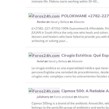
intimate life. Fildena starts working within 30–60...
POLOKWANE +2782-227
en
Salud y Belleza
en
Albacete
HEALER,/SANGOMA/SPIRITUAL HEALER I
Benbe
GIYAN
((+27)82-.227-.8735)) 100% Guaranteed & Affordable. Pr
JULIAN in South Africa the only one who heals and solves a
doctors and healers who have failed to provide you with t
achieving or solving your...
Cirugía Estética: Qué Es
en
Salud y Belleza
en
Albacete
feriel
La cirugía estética es una especialidad médica que tiene 
persona.Engloba una variedad de procedimientos, desde
cirugías más complejas como los estiramientos faciales o 
Cipmox 500: A Reliable An
en
Foros ansiedad
en
Albacete
juliaharry
Cipmox 500mg is a brand of the antibiotic Amoxicillin, whi
belongs to the penicillin group of antibiotics and works by