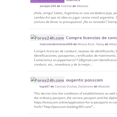
en
Internet
en
Albacete
xovejec206
¡Hola, amigo! Sabes, Argentina es una verdadera joya, 
cambio.Así que mi idea es jugar casino movil argentina .E
¡incluso de llenar tu presupuesto! ¿No es tentador? Siem
Compre licencias de condu
en
Música Rock, Heavy
en
Albac
IELTS, pasaportes, etc. WhatsApp: +491
marcvandermerwe968
Compre licencias de conducir, tarjetas de identificació
Identificaciones, pasaportes, certificados de matrimonio, l
Contáctenos en jeppemarce112@gmail.com Identificacione
conducir, etc., novedosos y de la mejor...
augentic passcam
en
Ciencias Ocultas, Esoterismo
en
Albacete
topa07
This decree lists the conditions of establishment, as well
the ordinary passport, the service passport and the dipl
https://evisacam.online/application-for-a-passports-in
hrefs=”http://passcam.liveblog365.com/”...