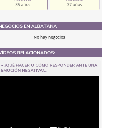
35 años
37 años
NEGOCIOS EN ALBATANA
No hay negocios
VÍDEOS RELACIONADOS:
• ¿QUÉ HACER O CÓMO RESPONDER ANTE UNA
EMOCIÓN NEGATIVA?...