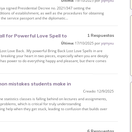
Última:
19/10/2025 por
yqmyxu
Biya signed Presidential Decree no. 2021/347 setting the
nditions of establishment, as well as the procedures for obtaining
 the service passport and the diplomatic...
 for Powerful Love Spell to
1 Respuestas
Última:
17/10/2025 por
yqmyxu
ost Love Back. .My powerful Bring Back Lost Love Spells in are
e breaking your heart in two pieces, especially when you are deeply
nd has power to do everything happy and pleasant, but there comes
on mistakes students make in
Creado: 12/9/2025
statistics classes is falling behind on lectures and assignments,
 problems, which is critical for truly understanding
ng help when they get stuck, leading to confusion that builds over
6 Respuestas