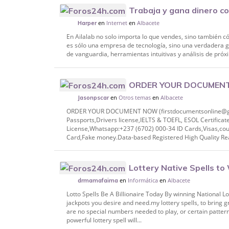
Trabaja y gana dinero co
en
Internet
en
Albacete
Harper
En Ailalab no solo importa lo que vendes, sino también c
es sólo una empresa de tecnología, sino una verdadera g
de vanguardia, herramientas intuitivas y análisis de próx
ORDER YOUR DOCUMEN
en
Otros temas
en
Albacete
firstdocumentsonline@gmail.com) Whatsa
Jasonpscar
Registe
ORDER YOUR DOCUMENT NOW (firstdocumentsonline@gma
Passports,Drivers license,IELTS & TOEFL, ESOL Certificat
License,Whatsapp:+237 (6702) 000-34 ID Cards,Visas,co
Card,Fake money.Data-based Registered High Quality Real
Lottery Native Spells to 
en
Informática
en
Albacete
Win the Lottery Winning numbers Tonight
drmamafaima
Lotto Spells Be A Billionaire Today By winning National Lo
jackpots you desire and need.my lottery spells, to bring g
are no special numbers needed to play, or certain patterns
powerful lottery spell will...