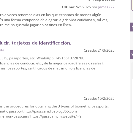
Última:
5/5/2025 por
James222
pero a veces tenemos días en los que echamos de menos algún
s una forma estupenda de alegrar la gris vida cotidiana y, tal vez,
pre me ha gustado jugar en casinos en línea.
cir, tarjetas de identificación,
ete
Creado: 21/3/2025
5510
n, IELTS, pasaportes, etc. WhatsApp: +4915510728780
icencias de conducir, etc., de la mejor calidad (falsas o reales).
s, pasaportes, certificados de matrimonio y licencias de
Creado: 15/2/2025
 as the procedures for obtaining the 3 types of biometric passports:
omatic passport http://passcam.liveblog365.com
-cameroon-passcam/ https://passcamcm.website/ <a