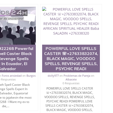
22268 Powerful
POWERFUL LOVE SPELLS
ell Caster Black
CASTER ☏+27633832074,
Revenge Spells
BLACK MAGIC, VOODOO
 In Ecuador, El
SPELLS, REVENGE SPELLS,
Salvador
PSYCHIC READI
n
Foros ansiedad
en
Burgos
dolly977
en
Problemas de Pareja
en
0 Respuestas
Albacete
0 Respuestas
th Spell Caster Black
POWERFUL LOVE SPELLS CASTER
ge Spells Expert In
☏+27633832074, BLACK MAGIC,
 Salvador, Equatorial
VOODOO SPELLS, REVENGE SPELLS,
 to jajakevin the most
PSYCHIC READI POWERFUL LOVE
68 I Want my ex to
SPELLS CASTER ☏+27633832074,
die,...
BLACK MAGIC, VOODOO SPELLS,