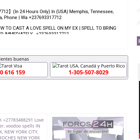
7712】(In 24 Hours Only) In (USA) Memphis, Tennessee,
ina, Phone | Wa +237693317712
W TO CAST A LOVE SPELL ON MY EX | SPELL TO BRING
R IMMEDIATELY -+237693317712
A LOVE SPELL ON MY EX OR A SPELL TO GET BACK LOST
y Ex | 24 hour Lost Love Spell Call +237693317712
0 616 159
1-305-507-8029
With Guaranteed Love Spells 【【✔ 】 * Money Spells For