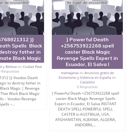
6768921312 }}
} Powerful Death
ath Spells Black
+256753922268 spell
destroy father in
caster Black Magic
imate Black Magic
Revenge Spells Expert in
Ecuador, El Salva I
d y Belleza
en
Ciudad Real
0 Respuestas
mamajanai
en
Anuncios gratis de
1312 }} Voodoo Death
Esoterismo y Videncia en España
en
Castellón
gic to destroy father in
0 Respuestas
 Black Magic | Revenge
} Powerful Death +256753922268 spell
 That Work Black Magic
caster Black Magic Revenge Spells
lls – Voodoo Revenge
Expert in Ecuador, El Salva INSTANT
Spells –...
DEATH SPELL POWERFUL SPELL
CASTER in AUSTRALIA, USA,
AFGHANISTAN, ALBANIA, ALGERIA,
ANDORRA,...