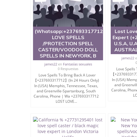
(Whatsapp:+237693317712)VOODOO
Lost Love
LOVE SPELLS
Expert (+
/PROTECTION SPELL
U.S.A, U.
CASTER/VOODOO DOLL
AUSTRAL
SPELLS IN NEWYORK, B
james22
james22
en
Fantasías sexuales
0 Respuestas
Love Spells 
【+23769331771
Love Spells To Bring Back A Lover
In (USA) Memp
【+237693317712】(In 24 Hours Only)
and Greenvil
In (USA) Memphis, Tennessee, Texas,
Carolina, Pho
and Greenville-Spartanburg, South
LO
Carolina, Phone | Wa +237693317712
LOST LOVE...