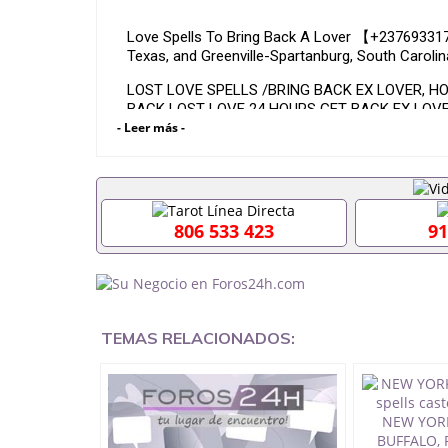
Love Spells To Bring Back A Lover 【+23769331
Texas, and Greenville-Spartanburg, South Carol
LOST LOVE SPELLS /BRING BACK EX LOVER, HO
BACK LOST LOVE 24 HOURS GET BACK EX LOVE
- Leer más -
LOST LOVE SPELLS: 24 HOURS CALL TO CAST 
LOVE 【+237693317712】
Lost Love Spells: How to Cast a Love Spell on M
806 533 423
91
How Can I Get My Lost Love Back In 24 Hours 
financial Breakthrough }}
TEMAS RELACIONADOS: