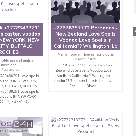
K +27783488291
+27678257772 Barbados -
ls caster, voodoo
New Zealand Love Spells
N NEW YORK, NEW
Voodoo Love Spells in
ITY, BUFFALO,
California?? Wellington, Lo
ROCHES
Mama Hope
en
Nuevas Tecnologías
0 Respuestas
Problemas de Pareja
en
Barcelona
+27678257772 Barbados - New
0 Respuestas
Zealand Love Spells Voodoo Love
Spells in California?? Wellington,
783488291 Love spells
London?? Solomon Islands Lost love
o spells IN NEW YORK,
Spell. Black...
TY, BUFFALO, ROCHES
783488291 Love spells
o spells IN NEW YORK,
CITY, BUFFALO,...