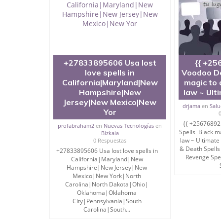
+27833895606 Usa lost
{{ +25
love spells in
Voodoo De
California|Maryland|New
magic to 
Hampshire|New
law ~ Ult
Jersey|New Mexico|New
drjama
en
Salu
Yor
{{ +25676892
profabraham2
en
Nuevas Tecnologías
en
Spells Black ma
Bizkaia
law ~ Ultimate
0 Respuestas
& Death Spells
+27833895606 Usa lost love spells in
Revenge Spe
California|Maryland|New
Hampshire|New Jersey|New
Mexico|New York|North
Carolina|North Dakota|Ohio|
Oklahoma|Oklahoma
City|Pennsylvania|South
Carolina|South...