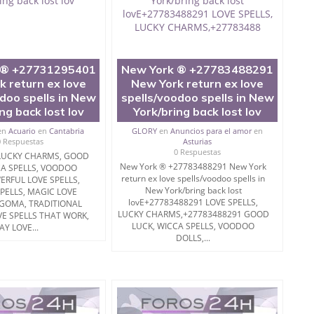
 ® +27731295401
New York ® +27783488291
 return ex love
New York return ex love
doo spells in New
spells/voodoo spells in New
ng back lost lov
York/bring back lost lov
en
Acuario
en
Cantabria
GLORY
en
Anuncios para el amor
en
0 Respuestas
Asturias
0 Respuestas
 LUCKY CHARMS, GOOD
New York ® +27783488291 New York
CA SPELLS, VOODOO
return ex love spells/voodoo spells in
ERFUL LOVE SPELLS,
New York/bring back lost
PELLS, MAGIC LOVE
lovE+27783488291 LOVE SPELLS,
NGOMA, TRADITIONAL
LUCKY CHARMS,+27783488291 GOOD
VE SPELLS THAT WORK,
LUCK, WICCA SPELLS, VOODOO
AY LOVE...
DOLLS,...