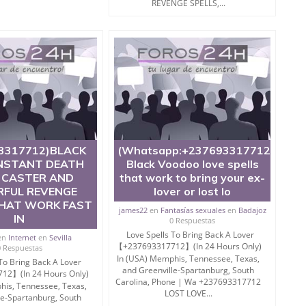
REVENGE SPELLS,...
3317712)BLACK
(Whatsapp:+237693317712)Onlin
INSTANT DEATH
Black Voodoo love spells
 CASTER AND
that work to bring your ex-
LONDON
FUL REVENGE
lover or lost lo
THAT WORK FAST
james22
en
Fantasías sexuales
en
Badajoz
IN
0 Respuestas
Love Spells To Bring Back A Lover
en
Internet
en
Sevilla
【+237693317712】(In 24 Hours Only)
0 Respuestas
In (USA) Memphis, Tennessee, Texas,
To Bring Back A Lover
and Greenville-Spartanburg, South
2】(In 24 Hours Only)
Carolina, Phone | Wa +237693317712
his, Tennessee, Texas,
LOST LOVE...
le-Spartanburg, South