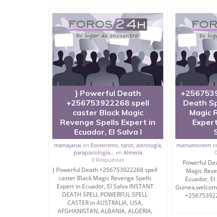
} Powerful Death
+2567539
+256753922268 spell
Death Sp
caster Black Magic
Magic 
Revenge Spells Expert in
Expert
Ecuador, El Salva I
mamajanai
en
Esoterismo, tarot, astrología,
mamamoreen
e
parapsicología...
en
Almería
0 Respuestas
Powerful Dea
} Powerful Death +256753922268 spell
Magic Reven
caster Black Magic Revenge Spells
Ecuador, El
Expert in Ecuador, El Salva INSTANT
Guinea,welcome
DEATH SPELL POWERFUL SPELL
+2567539222
CASTER in AUSTRALIA, USA,
AFGHANISTAN, ALBANIA, ALGERIA,