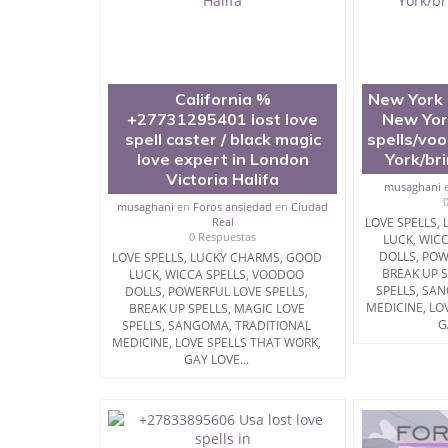
California %
New York
+27731295401 lost love
New York
spell caster / black magic
spells/voo
love expert in London
York/bri
Victoria Halifa
musaghani
musaghani
en
Foros ansiedad
en
Ciudad
Real
LOVE SPELLS,
0 Respuestas
LUCK, WIC
DOLLS, POW
LOVE SPELLS, LUCKY CHARMS, GOOD
BREAK UP S
LUCK, WICCA SPELLS, VOODOO
SPELLS, SA
DOLLS, POWERFUL LOVE SPELLS,
MEDICINE, LO
BREAK UP SPELLS, MAGIC LOVE
G
SPELLS, SANGOMA, TRADITIONAL
MEDICINE, LOVE SPELLS THAT WORK,
GAY LOVE...