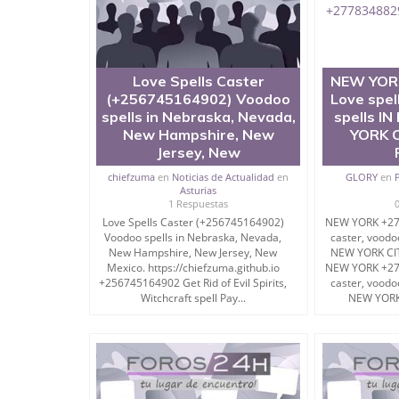
Love Spells Caster
NEW YOR
(+256745164902) Voodoo
Love spel
spells in Nebraska, Nevada,
spells I
New Hampshire, New
YORK C
Jersey, New
chiefzuma
en
Noticias de Actualidad
en
GLORY
en
Asturias
1 Respuestas
Love Spells Caster (+256745164902)
NEW YORK +27
Voodoo spells in Nebraska, Nevada,
caster, voodo
New Hampshire, New Jersey, New
NEW YORK CI
Mexico. https://chiefzuma.github.io
NEW YORK +27
+256745164902 Get Rid of Evil Spirits,
caster, voodo
Witchcraft spell Pay...
NEW YORK 