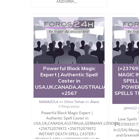
ANDORRA,...
Powerful Black Magic
(+23769
Expert | Authentic Spell
MAGIC 
Caster in
SPELL
USA,UK,CANADA,AUSTRALIA,GERMANY,
POWER
+2567
SPELLS 
MAMAZOLA
en
Otros Temas
en
Álava
0 Respuestas
james22
Powerful Black Magic Expert |
Authentic Spell Caster in
Love Spells 
USA,UK,CANADA,AUSTRALIA,GERMANY,LONDON
【+23769331771
+256752079972 +256752079972
In (USA) Memp
INSTANT DEATH SPELL CASTER /
and Greenvil