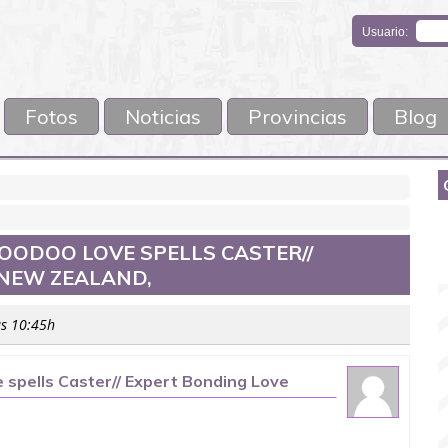
Usuario:
Fotos
Noticias
Provincias
Blog
VOODOO LOVE SPELLS CASTER//
 NEW ZEALAND,
as 10:45h
spells Caster// Expert Bonding Love