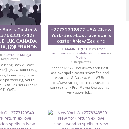
 Spells Caster &
+27732318372 USA-#New
237693317712) In
York-Best-Lost love spells
A.E, U.K, CANADA,
caster #New Zealand
IA, |@|LEBANON
PROFMAMALHU;USUM
en
Amor,
sentimientos, infidelidades, rupturas
en
en
Internet
en
Málaga
Madrid
0 Respuestas
0 Respuestas
To Bring Back A Lover
+27732318372 USA-#New York-Best-
2】(In 24 Hours Only)
Lost love spells caster #New Zealand,
his, Tennessee, Texas,
Australia, & Austria. Visit-WEB:
le-Spartanburg, South
https://www.strongspellcaster.us.com I
ne | Wa +237693317712
want to thank Prof Mama Khulusum a
ST LOVE...
very powerful...