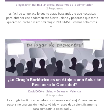
diegox19
en
Bulimia, anorexia, trastornos de la alimentación
2 Respuestas
es facil yo tengo aca lo que tu estas buscando , lo que necesitas
para obtener ese abdomen tan fuerte , plano y poderoso que tanto
quieres te inivito a visitar mi blog e INFORMATE vamos solo estas
a...
¿La Cirugía Bariátrica es un Atajo o una Solución
Real para la Obesidad?
David0606
en
Salud y Belleza
en
Valencia
0 Respuestas
La cirugía bariátrica no debe considerarse un "atajo" para perder
peso, sino una opción médica válida y respaldada científicamente
para combatir la obesidad,...