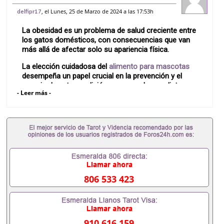
obesidad con la elección correcta de
, el Lunes, 25 de Marzo de 2024 a las 17:53h
delfipr17
comida para gatos
La obesidad es un problema de salud creciente entre
los gatos domésticos, con consecuencias que van
más allá de afectar solo su apariencia física.
La elección cuidadosa del
alimento para mascotas
desempeña un papel crucial en la prevención y el
manejo de esta condición, asegurando una dieta
- Leer más -
equilibrada que satisfaga las necesidades
nutricionales de tu felino sin exceso de calorías.
806 533 423
910 616 159