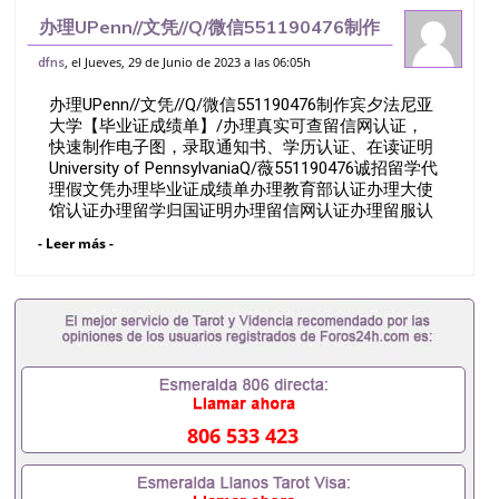
办理UPenn//文凭//Q/微信551190476制作
宾夕法尼亚大学【毕业证成绩单】/办理真
, el Jueves, 29 de Junio de 2023 a las 06:05h
dfns
实可查留信网认证，快速制作电子图，录取
办理UPenn//文凭//Q/微信551190476制作宾夕法尼亚
通知书、学历认证、在读证
大学【毕业证成绩单】/办理真实可查留信网认证，
快速制作电子图，录取通知书、学历认证、在读证明
University of PennsylvaniaQ/薇551190476诚招留学代
理假文凭办理毕业证成绩单办理教育部认证办理大使
馆认证办理留学归国证明办理留信网认证办理留服认
证办理学历认证办理学生卡办理录取通知书办理学位
- Leer más -
证书办理美国文凭办理澳洲文凭办理英国文凭办理加
拿大文凭办理德国文凭 一、快速办理材料： 1、毕业
证+成绩单+留学回国人员证明+教育部认证,录取通知
书，雅思。（全套留学回国必备证明材料，给父母及
亲朋好友一份完美交代）； 2、雅思、托福，
OFFER，在读证明，学生卡等留学相关材料（申请学
校、转学，甚至是申请工签都可以用到）。 注：上述
材料，随时都可以安排办理，毕业证成绩单，学校，
专业，学位，毕业时间都可以根据客户要求安排。 国
806 533 423
内找工作假的毕业证可以用吗551190476假的毕业证
成绩单可以办学历认证吗551190476要定居国外需要
办理什么材料551190476入职事业单位/国企假的毕业