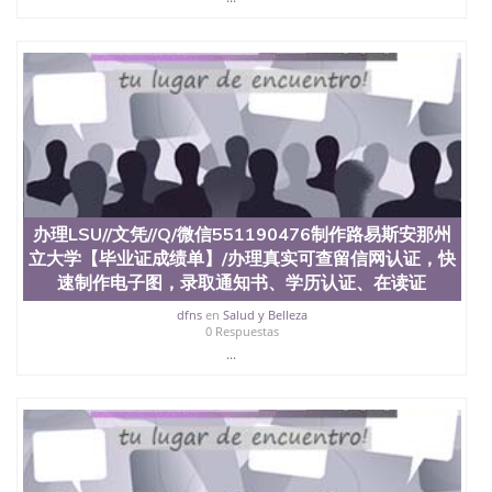
名综合性公立大学，它以极高的就业率，全美名列前
茅的毕业薪资，浓厚的多元化学术氛围，杰出的本科
教育质量，被《福克斯》杂志评选为全美50强公立综
合性大学，每年有来自世界各地的成百上千的海外学
生前往求学。 至今，这是一所在世界上享有学术地
位、声誉、实习机会和影响力的高等教育机构，并获
誉为美国本科教育质量的核心代表。其计算机系与会
计系更是在当今美国大学教学排名中表现优异。其毕
业生大多可以在其所处地域的世界硅谷中心得到工作
机会。许多硅谷公司甚至在学生大三和大四的学期提
供许多相应科系的实习机会。无论是加州大学系统
办理LSU//文凭//Q/微信551190476制作路易斯安那州
(UC)，还是加州州立大学系统(CSU), 圣何塞州立大学
都占据着加州所有大学中的地理位置。 圣何塞州立大
立大学【毕业证成绩单】/办理真实可查留信网认证，快
学座落于硅谷(Silicon Valley), 于附近的旧金山-圣何塞
速制作电子图，录取通知书、学历认证、在读证
地区为全美的重要科技中心。约有学生三万人，超过
dfns
en
Salud y Belleza
134种学士学科和65个硕士学科，并有来自世界60余
0 Respuestas
国的学生来此就读。其有名的科系如计算机科学，电
...
子工程学，工商管理学，艺术设计，和航空学等，深
受性肯定及好评；而各种大学部和研究所的商学课程
也吸引了众多不同国家的专业人士前来研究与学习。
二、办理流程： 1、收集客户办理信息； 2、客户付
定金下单； 3、公司确认到账转制作点做电子图；
4、电子图做好发给客户确认； 5、电子图确认好转成
品部做成品； 6、成品做好拍照或者视频确认再付余