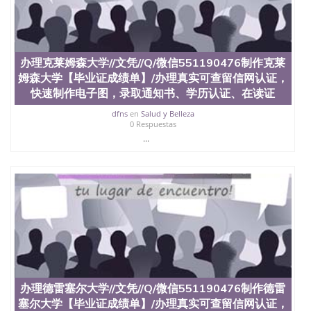
款； 7、快递给客户（国内顺丰，国外DHL）。 三、
真实网上可查的证明材料 1、教育部学历学位认证，
留服真实存档可查，存档。 2、留学回国人员证明
（使馆认证），使馆网站真实存档可查。 3、留信网
真实可查认证办理，存档可查，终身受用。 四、办理
办理克莱姆森大学//文凭//Q/微信551190476制作克莱
流程农业科学院、艺术与建筑学院、商学院、交流学
姆森大学【毕业证成绩单】/办理真实可查留信网认证，
院、地球及物质科学院、教育学院、工程学院、健康
快速制作电子图，录取通知书、学历认证、在读证
与人类发展学院、信息工程与科学学院、人文学院、
护理学院、科学学院等。学校的教育学院排名在全美
dfns
en
Salud y Belleza
0 Respuestas
前十名，工学院排名在前十五名，且继续攀升中。纽
...
约大学为学生们提供本科、硕士及博士学位。学校的
专业课程包括：会计学、MBA、财务、教育、建筑工
程、经济、医学、护理、文学、音乐、生物学、统计
学、美术、电子工程、天文学、农业、环境污染控
制、历史、电气工程、生物工程、建筑设计、工商管
理、材料科学、机械工程、航天工程、土木工程、数
学、化学、英语、社会科学、心理学、戏剧、市场营
销、机械工程、计算机科学、物理学、人工智能、商
科、金融专业 1、客户提供相关材料，确定客户办理
信息，给出操作方案； 2、补充毕业证成绩单等相关
材料； 3、留服注册申请账号，付定金； 4、预约递
交时间，公司人员陪同客户本人一起去留服递交材
办理德雷塞尔大学//文凭//Q/微信551190476制作德雷
料； 5、等待结果，完成结果书留服直接邮寄给客户
塞尔大学【毕业证成绩单】/办理真实可查留信网认证，