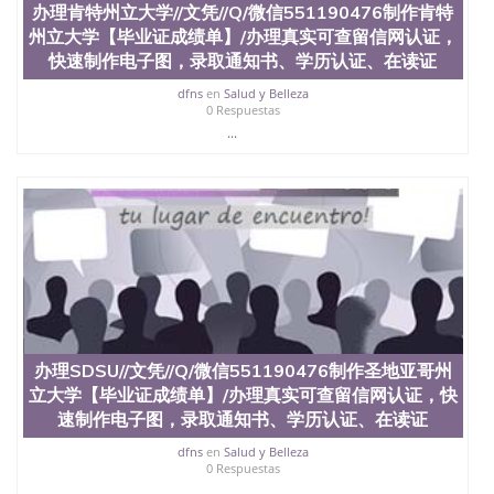
办理肯特州立大学//文凭//Q/微信551190476制作肯特
速拿到国外文凭QQ微信551190476国外留学文凭认证
州立大学【毕业证成绩单】/办理真实可查留信网认证，
QQ微信551190476国外文凭回国认证QQ微信
551190476泰国文凭办理QQ微信551190476法国留学
快速制作电子图，录取通知书、学历认证、在读证
回国证明QQ微信551190476 国外烫金照片QQ微信
dfns
en
Salud y Belleza
551190476外国文凭在中国有用吗QQ微信551190476
0 Respuestas
德国留学回国证明QQ微信551190476爱尔兰留学回国
...
证明QQ微信551190476国外硕士文凭办理QQ微信
551190476 网上买文凭可靠吗QQ微信551190476买国
外文凭质量QQ微信551190476国外本科毕业证怎么办
理QQ微信551190476国外大学文凭真制作QQ微信
551190476办国外文凭可找工作QQ微信551190476国
外大学有毕业证QQ微信551190476办理国外毕业证价
格QQ微信551190476国外编号查询QQ微信551190476
办理国外文凭要交定金吗QQ微信551190476办国外可
查文凭QQ微信551190476网上购买真文凭可信吗QQ
微信551190476学士学位证书查询机构QQ微信
551190476 国外资格证书办理QQ微信551190476如何
办理SDSU//文凭//Q/微信551190476制作圣地亚哥州
办理学历认证QQ微信551190476海外文凭认证办理
立大学【毕业证成绩单】/办理真实可查留信网认证，快
QQ微信551190476 圣何塞州立大学（San Jose State
University, 又译为“圣荷西州立大学”）成立于1857
速制作电子图，录取通知书、学历认证、在读证
年，简称SJSU，是加州历史悠久的大学之一，也是美
dfns
en
Salud y Belleza
西地区的公立大学之一。位于圣何塞市San Jose中
0 Respuestas
心，占地154公顷。它是一所位于加利福尼亚州的著
...