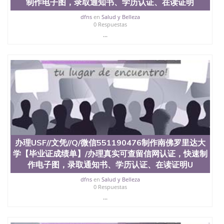
业找人做文凭学位qq微信551190476澳洲读CQU中央
制作电子图，录取通知书、学历认证、在读证明
昆士兰大学学历成绩单购买学位证书/澳洲读本科硕
dfns
en
Salud y Belleza
士做文凭/购买澳洲大学毕业证成绩单假文凭学历办
0 Respuestas
理UPenn//文凭//Q/微信551190476制作宾夕法尼亚大
...
学【毕业证成绩单】/办理真实可查留信网认证，快
速制作电子图，录取通知书、学历认证、在读证明
University of Pennsylvania
办理USF//文凭//Q/微信551190476制作南佛罗里达大
学【毕业证成绩单】/办理真实可查留信网认证，快速制
作电子图，录取通知书、学历认证、在读证明U
dfns
en
Salud y Belleza
0 Respuestas
...