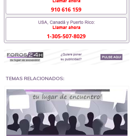
证会查吗551190476入职国企/事业单位需要些什么材
料551190476办理假毕业证在国内能用吗, 挂科拿不到
910 616 159
毕业证怎么办, 毕业证丢了怎么办, 没有正常毕业怎么
办理毕业证,没毕业可以办学历认证吗,您是否因为中
途辍学、挂科而没有正常毕业551190476您是否因为
递交材料不齐而被拒之门外551190476您是否因没正
1-305-507-8029
常毕业而导致回国得不到教育部认证在校挂科了不想
读了,成绩不理想毕不了业怎么办551190476找工作没
有文凭怎么办,怎么办理本科/研究生文凭551190476
如何办理本科/硕士毕业证551190476网上买文凭可靠
吗551190476哪里可以买国外文凭551190476国外本
科毕业证怎么办理551190476国外大学文凭可以打工
作吗551190476怎么办理 外假毕业证551190476哪里
可以制作美国毕业证551190476哪里可以办理澳洲毕
TEMAS RELACIONADOS:
业证551190476留学生在哪里可以买假毕业证
551190476哪里可以办理加拿大毕业证551190476申
请学校办理假的毕业证成绩单可以吗551190476哪里
可以办理水印成绩单551190476哪里可以修改成绩单
GPA分数551190476假毕业证能查出来吗551190476
假文凭网上能查到吗551190476 如何拿到国外毕业证
QQ微信551190476办假大学毕业证QQ微信551190476
国外毕业证去哪认证QQ微信551190476找毕业证封皮
QQ微信551190476国外毕业证外壳定制QQ微信
551190476快速代办国外毕业证QQ微信551190476快